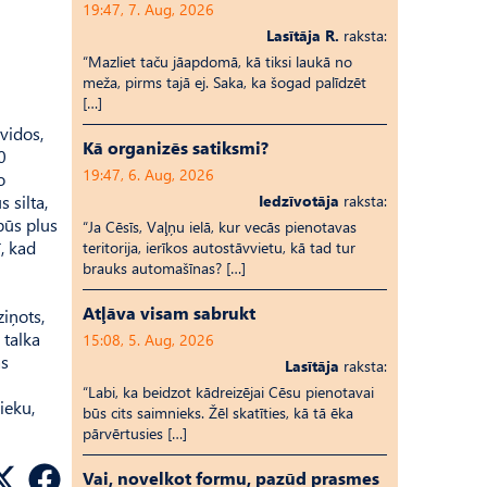
19:47, 7. Aug, 2026
Lasītāja R.
raksta:
“Mazliet taču jāapdomā, kā tiksi laukā no
meža, pirms tajā ej. Saka, ka šogad palīdzēt
[…]
nvidos,
Kā organizēs satiksmi?
0
19:47, 6. Aug, 2026
o
 silta,
Iedzīvotāja
raksta:
būs plus
“Ja Cēsīs, Vaļņu ielā, kur vecās pienotavas
, kad
teritorija, ierīkos autostāvvietu, kā tad tur
brauks automašīnas? […]
Atļāva visam sabrukt
ziņots,
 talka
15:08, 5. Aug, 2026
as
Lasītāja
raksta:
“Labi, ka beidzot kādreizējai Cēsu pienotavai
ieku,
būs cits saimnieks. Žēl skatīties, kā tā ēka
pārvērtusies […]
Vai, novelkot formu, pazūd prasmes