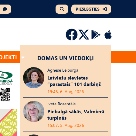
PIESLĒGTIES
OJEKTI
DOMAS UN VIEDOKĻI
Agnese Leiburga
Latviešu sievietes
“parastais” 101 darbiņš
19:46, 6. Aug, 2026
Iveta Rozentāle
Piebalgā sākās, Valmierā
turpinās
15:07, 5. Aug, 2026