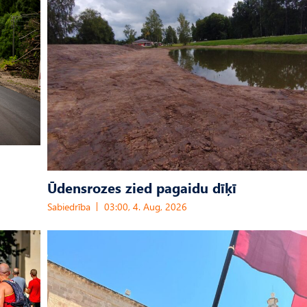
Ūdensrozes zied pagaidu dīķī
Sabiedrība
03:00, 4. Aug, 2026