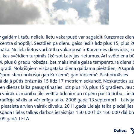
nav gaidāmi, taču nelielu lietu vakarpusē var sagaidīt Kurzemes die
ntra sinoptiķi. Sestdien pa dienu gaiss iesils līdz plus 15, plus 2
māka. Neliela lietus varbūtība vakarpusē ir Kurzemes dienvidos, k
as svētdien turpinās šķērsot Latvijas rietumus. Arī svētdiena būs
4, plus 8 grādu robežās, bet maksimālā gaisa temperatūra dienā 
2 grādi. Nokrišņiem visbagātākā diena gaidāma piektdien, 20.aprīlī
espējami stipri nokrišņi gan Kurzemē, gan Vidzemē. Pastiprināsies
ajā daļā pūtīs brāzmās 15 līdz 17 metriem sekundē. Neskatoties uz
n dienas laikā paaugstināsies līdz plus 10, plus 15 grādiem. Jau 
lkā vairāk uzmanība tiks veltīta ūdenim un rūpēm par tā tīrību. Lielā
 tradīcija sākās ar vērienīgu talku 2008.gada 13.septembrī – Latvij
esaista arvien vairāk cilvēku. 2011.gadā Lielajā talkā piedalījies
0.gadā Lielās talkas darbos iesaistījās 150 000 līdz 160 000 dalībn
009.gadā. LETA
Dalies: