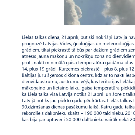
Lielās talkas dienā, 21.aprīlī, būtiski nokrišņi Latvijā 
prognozē Latvijas Vides, ģeoloģijas un meteoroloģijas ce
grādiem, tikai piekrastē tā būs par dažiem grādiem ze
atnesīs jauna mākoņu un nokrišņu zona no dienvidiem, k
proti, naktī minimālā gaisa temperatūra gaidāma plus 
14, plus 19 grādi, Kurzemes piekrastē – plus 8, plus 1
Baltijas jūru šķērsos ciklona centrs, līdz ar to naktī i
dienvidaustrumu, austrumu vējš, kas teritorijas lielāk
mākoņaino un lietaino laiku, gaisa temperatūra piektdie
ka Lielā talka visā Latvijā notiks 21.aprīlī un šoreiz ta
Latvijā notiks jau piekto gadu pēc kārtas. Lielās talkas
90.dzimšanas dienas pasākumu laikā. Katru gadu talka pi
rekordliels dalībnieku skaits – 190 000 talcinieku. 201
kas bija par aptuveni 50 000 dalībnieku vairāk nekā 2