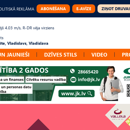
ABONĒŠANA
E-AVĪZE
ZIŅOT DRUVAI
OLITISKĀ REKLĀMA
jš 4.03 m/s, R-DR vēja virziens
ts
te, Vladislavs, Vladislava
UN JAUNIEŠI
DZĪVES STILS
VIDEO
PR