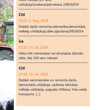
utilizācija/izvešana/pārvešana 24826054
Citi
23:22, 2. Aug, 2026
Dažādi darbi-remonta,celtniecība,demontāža,
mēbeļu utiliāzācija,zāles pļaušana24826054
Īrē
12:25, 21. Jūl, 2026
Vēlos īrēt vienistabas vai divistabas dzīvokli
cēsīs, līdz 200 eiro mēnesī.
Citi
21:43, 13. Jūl, 2026
Dažādi saimnieciskie un remonta darbi,
demontāža-utilizācija, sadzīves tehnikas,
mēbeļu utilizācija, pagrabu tīrīšana. Visa veida
transports. […]