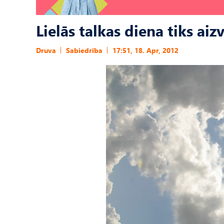
Lielās talkas diena tiks ai
Druva
Sabiedrība
17:51, 18. Apr, 2012