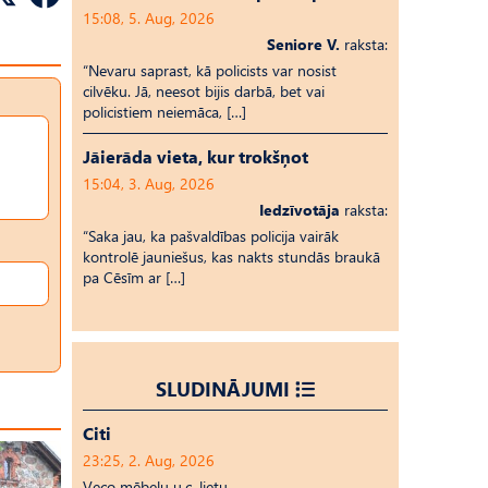
15:08, 5. Aug, 2026
Seniore V.
raksta:
“Nevaru saprast, kā policists var nosist
cilvēku. Jā, neesot bijis darbā, bet vai
policistiem neiemāca, […]
Jāierāda vieta, kur trokšņot
15:04, 3. Aug, 2026
Iedzīvotāja
raksta:
“Saka jau, ka pašvaldības policija vairāk
kontrolē jauniešus, kas nakts stundās braukā
pa Cēsīm ar […]
SLUDINĀJUMI
Citi
23:25, 2. Aug, 2026
Veco mēbeļu u.c. lietu