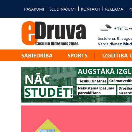
PASĀKUMI
SLUDINĀJUMI
KONTAKTI
REKLĀMA
P
+19° C, vē
Sestdiena, 8. augus
Vārda dienas:
Mudī
SABIEDRĪBA
SPORTS
IZGLĪTĪBA 