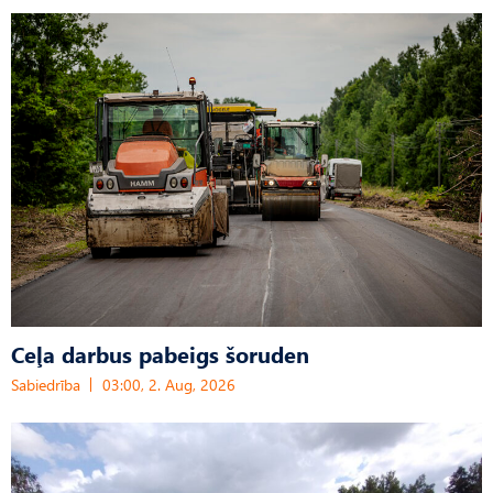
Ceļa darbus pabeigs šoruden
Sabiedrība
03:00, 2. Aug, 2026