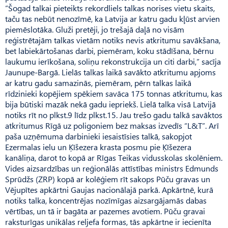
“Šogad talkai pieteikts rekordliels talkas norises vietu skaits,
taču tas nebūt nenozīmē, ka Latvija ar katru gadu kļūst arvien
piemēslotāka. Gluži pretēji, jo trešajā daļā no visām
reģistrētajām talkas vietām notiks nevis atkritumu savākšana,
bet labiekārtošanas darbi, piemēram, koku stādīšana, bērnu
laukumu ierīkošana, soliņu rekonstrukcija un citi darbi,” sacīja
Jaunupe-Bargā. Lielās talkas laikā savākto atkritumu apjoms
ar katru gadu samazinās, piemēram, pērn talkas laikā
rīdzinieki kopējiem spēkiem savāca 175 tonnas atkritumu, kas
bija būtiski mazāk nekā gadu iepriekš. Lielā talka visā Latvijā
notiks rīt no plkst.9 līdz plkst.15. Jau trešo gadu talkā savāktos
atkritumus Rīgā uz poligoniem bez maksas izvedīs “L&T”. Arī
paša uzņēmuma darbinieki iesaistīsies talkā, sakopjot
Ezermalas ielu un Ķīšezera krasta posmu pie Ķīšezera
kanāliņa, darot to kopā ar Rīgas Teikas vidusskolas skolēniem.
Vides aizsardzības un reģionālās attīstības ministrs Edmunds
Sprūdžs (ZRP) kopā ar kolēģiem rīt sakops Pūču gravas un
Vējupītes apkārtni Gaujas nacionālajā parkā. Apkārtnē, kurā
notiks talka, koncentrējas nozīmīgas aizsargājamās dabas
vērtības, un tā ir bagāta ar pazemes avotiem. Pūču gravai
raksturīgas unikālas reljefa formas, tās apkārtne ir iecienīta