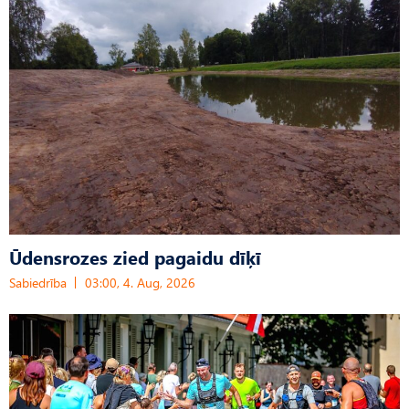
Ūdensrozes zied pagaidu dīķī
Sabiedrība
03:00, 4. Aug, 2026