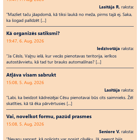
Lasītāja R.
raksta:
“Mazliet taču jāapdomā, kā tiksi laukā no meža, pirms tajā ej. Saka,
ka šogad palīdzēt […]
Kā organizēs satiksmi?
19:47, 6. Aug, 2026
Iedzīvotāja
raksta:
“Ja Cēsīs, Vaļņu ielā, kur vecās pienotavas teritorija, ierīkos
autostāvvietu, kā tad tur brauks automašīnas? […]
Atļāva visam sabrukt
15:08, 5. Aug, 2026
Lasītāja
raksta:
“Labi, ka beidzot kādreizējai Cēsu pienotavai būs cits saimnieks. Žēl
skatīties, kā tā ēka pārvērtusies […]
Vai, novelkot formu, pazūd prasmes
15:08, 5. Aug, 2026
Seniore V.
raksta:
“Nevaru saprast, kā policists var nosist cilvēku. Jā, neesot bijis