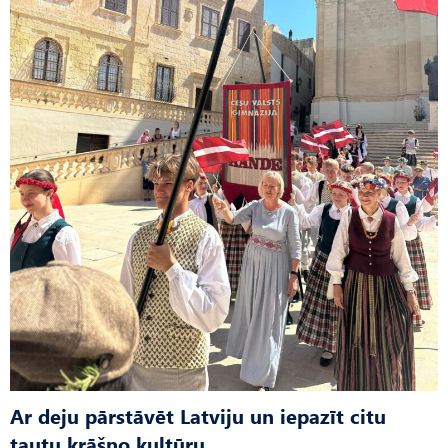
Ar deju pārstāvēt Latviju un iepazīt citu
tautu krāšņo kultūru