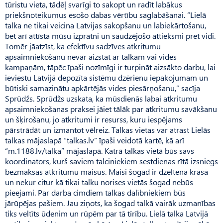
tūristu vieta, tādēļ svarīgi to sakopt un radīt labākus
priekšnoteikumus esošo dabas vērtību saglabāšanai. “Lielā
talka ne tikai veicina Latvijas sakopšanu un labiekārtošanu,
bet arī attīsta mūsu izpratni un saudzējošo attieksmi pret vidi.
Tomēr jāatzīst, ka efektīvu sadzīves atkritumu
apsaimniekošanu nevar aizstāt ar talkām vai vides
kampaņām, tāpēc īpaši nozīmīgi ir turpināt aizsākto darbu, lai
ieviestu Latvijā depozīta sistēmu dzērienu iepakojumam un
būtiski samazinātu apkārtējās vides piesārņošanu,” sacīja
Sprūdžs. Sprūdžs uzskata, ka mūsdienās labai atkritumu
apsaimniekošanas praksei jāiet tālāk par atkritumu savākšanu
un šķirošanu, jo atkritumi ir resurss, kuru iespējams
pārstrādāt un izmantot vēlreiz. Talkas vietas var atrast Lielās
talkas mājaslapā “talkas.lv” īpaši veidotā kartē, kā arī
“m.1188.lv/talka” mājaslapā. Katrā talkas vietā būs savs
koordinators, kurš saviem talciniekiem sestdienas rītā izsniegs
bezmaksas atkritumu maisus. Maisi šogad ir dzeltenā krāsā
un nekur citur kā tikai talku norises vietās šogad nebūs
pieejami. Par darba cimdiem talkas dalībniekiem būs
jārūpējas pašiem. Jau ziņots, ka šogad talkā vairāk uzmanības
tiks veltīts ūdenim un rūpēm par tā tīrību. Lielā talka Latvijā