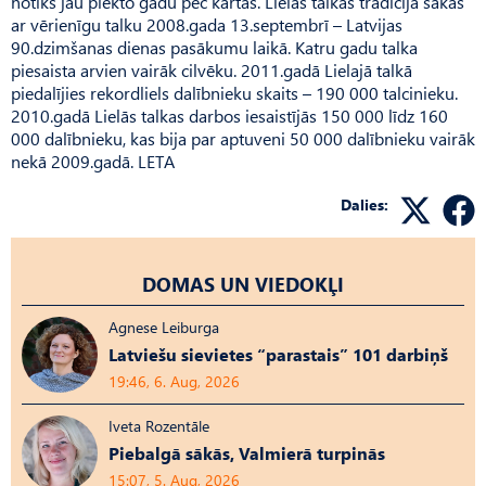
notiks jau piekto gadu pēc kārtas. Lielās talkas tradīcija sākās
ar vērienīgu talku 2008.gada 13.septembrī – Latvijas
90.dzimšanas dienas pasākumu laikā. Katru gadu talka
piesaista arvien vairāk cilvēku. 2011.gadā Lielajā talkā
piedalījies rekordliels dalībnieku skaits – 190 000 talcinieku.
2010.gadā Lielās talkas darbos iesaistījās 150 000 līdz 160
000 dalībnieku, kas bija par aptuveni 50 000 dalībnieku vairāk
nekā 2009.gadā. LETA
Dalies:
DOMAS UN VIEDOKĻI
Agnese Leiburga
Latviešu sievietes “parastais” 101 darbiņš
19:46, 6. Aug, 2026
Iveta Rozentāle
Piebalgā sākās, Valmierā turpinās
15:07, 5. Aug, 2026