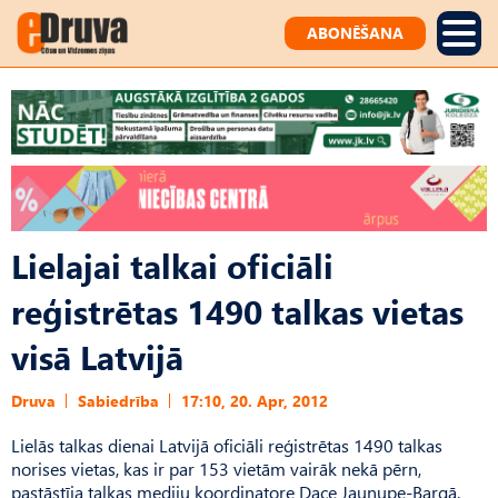
ABONĒŠANA
Lielajai talkai oficiāli
reģistrētas 1490 talkas vietas
visā Latvijā
Druva
Sabiedrība
17:10, 20. Apr, 2012
Lielās talkas dienai Latvijā oficiāli reģistrētas 1490 talkas
norises vietas, kas ir par 153 vietām vairāk nekā pērn,
pastāstīja talkas mediju koordinatore Dace Jaunupe-Bargā.