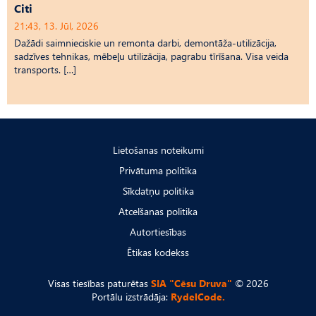
Citi
21:43, 13. Jūl, 2026
Dažādi saimnieciskie un remonta darbi, demontāža-utilizācija,
sadzīves tehnikas, mēbeļu utilizācija, pagrabu tīrīšana. Visa veida
transports. […]
Lietošanas noteikumi
Privātuma politika
Sīkdatņu politika
Atcelšanas politika
Autortiesības
Ētikas kodekss
Visas tiesības paturētas
SIA "Cēsu Druva"
© 2026
Portālu izstrādāja:
RydelCode.