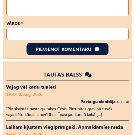
VĀRDS *
PIEVIENOT KOMENTĀRU
TAUTAS BALSS
Vajag vēl kādu tualeti
19:47, 8. Aug, 2026
Pastaigu cienītāja
raksta:
“Pie skaistās pastaigu takas Cēsīs, Pirtupītes graviņā tuvāk
vajadzētu kādas labierīcības. Īpaši jau karstā laikā […]
Laikam kļūstam vieglprātīgāki. Apmaldamies mežā
19:47, 7. Aug, 2026