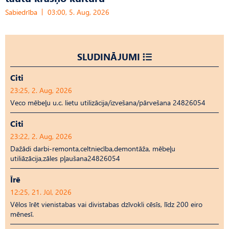
Sabiedrība
03:00, 5. Aug, 2026
SLUDINĀJUMI
Citi
23:25, 2. Aug, 2026
Veco mēbeļu u.c. lietu utilizācija/izvešana/pārvešana 24826054
Citi
23:22, 2. Aug, 2026
Dažādi darbi-remonta,celtniecība,demontāža, mēbeļu
utiliāzācija,zāles pļaušana24826054
Īrē
12:25, 21. Jūl, 2026
Vēlos īrēt vienistabas vai divistabas dzīvokli cēsīs, līdz 200 eiro
mēnesī.