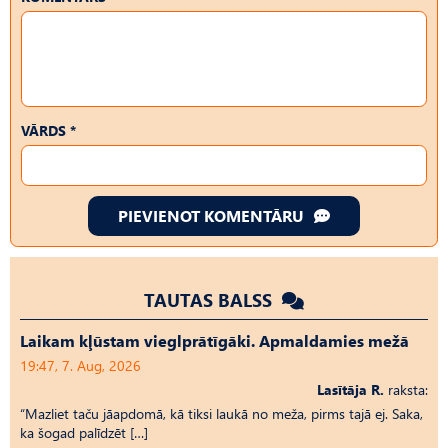
VĀRDS *
PIEVIENOT KOMENTĀRU
TAUTAS BALSS
Laikam kļūstam vieglprātīgāki. Apmaldamies mežā
19:47, 7. Aug, 2026
Lasītāja R.
raksta:
“Mazliet taču jāapdomā, kā tiksi laukā no meža, pirms tajā ej. Saka,
ka šogad palīdzēt […]