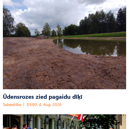
Ūdensrozes zied pagaidu dīķī
Sabiedrība
03:00, 4. Aug, 2026