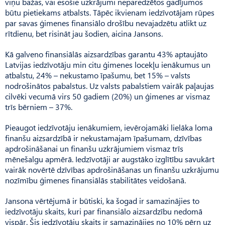
viņu bažas, vai esošie uzkrājumi neparedzētos gadījumos
būtu pietiekams atbalsts. Tāpēc ikvienam iedzīvotājam rūpes
par savas ģimenes finansiālo drošību nevajadzētu atlikt uz
rītdienu, bet risināt jau šodien, aicina Jansons.
Kā galveno finansiālās aizsardzības garantu 43% aptaujāto
Latvijas iedzīvotāju min citu ģimenes locekļu ienākumus un
atbalstu, 24% – nekustamo īpašumu, bet 15% – valsts
nodrošinātos pabalstus. Uz valsts pabalstiem vairāk paļaujas
cilvēki vecumā virs 50 gadiem (20%) un ģimenes ar vismaz
trīs bērniem – 37%.
Pieaugot iedzīvotāju ienākumiem, ievērojamāki lielāka loma
finanšu aizsardzībā ir nekustamajam īpašumam, dzīvības
apdrošināšanai un finanšu uzkrājumiem vismaz trīs
mēnešalgu apmērā. Iedzīvotāji ar augstāko izglītību savukārt
vairāk novērtē dzīvības apdrošināšanas un finanšu uzkrājumu
nozīmību ģimenes finansiālās stabilitātes veidošanā.
Jansona vērtējumā ir būtiski, ka šogad ir samazinājies to
iedzīvotāju skaits, kuri par finansiālo aizsardzību nedomā
vispār. Šis iedzīvotāju skaits ir samazinājies no 10% pērn uz