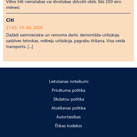
Vēlos īrēt vienistabas vai divistabas dzīvokli cēsīs, līdz 200 eiro
mēnesī.
Citi
21:43, 13. Jūl, 2026
Dažādi saimnieciskie un remonta darbi, demontāža-utilizācija,
sadzīves tehnikas, mēbeļu utilizācija, pagrabu tīrīšana. Visa veida
transports. […]
Lietošanas noteikumi
Privātuma politika
Sīkdatņu politika
Atcelšanas politika
Autortiesības
Ētikas kodekss