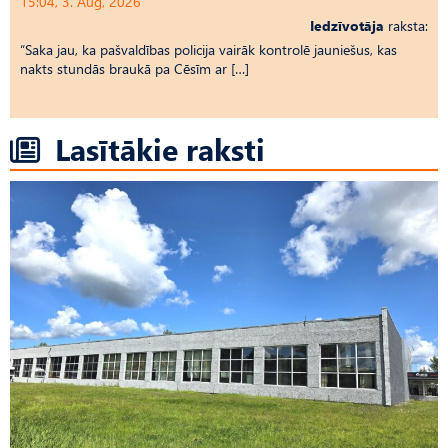
15:04, 3. Aug, 2026
Iedzīvotāja
raksta:
“Saka jau, ka pašvaldības policija vairāk kontrolē jauniešus, kas
nakts stundās braukā pa Cēsīm ar […]
Lasītākie raksti