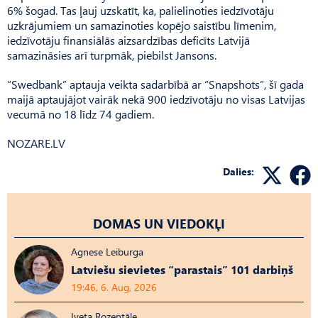
6% šogad. Tas ļauj uzskatīt, ka, palielinoties iedzīvotāju
uzkrājumiem un samazinoties kopējo saistību līmenim,
iedzīvotāju finansiālās aizsardzības deficīts Latvijā
samazināsies arī turpmāk, piebilst Jansons.
“Swedbank” aptauja veikta sadarbībā ar “Snapshots”, šī gada
maijā aptaujājot vairāk nekā 900 iedzīvotāju no visas Latvijas
vecumā no 18 līdz 74 gadiem.
NOZARE.LV
Dalies:
DOMAS UN VIEDOKĻI
Agnese Leiburga
Latviešu sievietes “parastais” 101 darbiņš
19:46, 6. Aug, 2026
Iveta Rozentāle