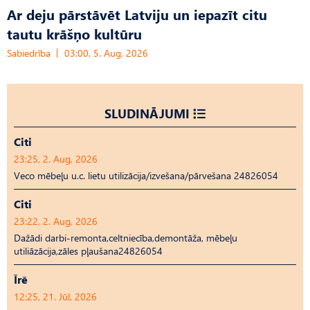
Ar deju pārstāvēt Latviju un iepazīt citu
tautu krāšņo kultūru
Sabiedrība
03:00, 5. Aug, 2026
SLUDINĀJUMI
Citi
23:25, 2. Aug, 2026
Veco mēbeļu u.c. lietu utilizācija/izvešana/pārvešana 24826054
Citi
23:22, 2. Aug, 2026
Dažādi darbi-remonta,celtniecība,demontāža, mēbeļu
utiliāzācija,zāles pļaušana24826054
Īrē
12:25, 21. Jūl, 2026