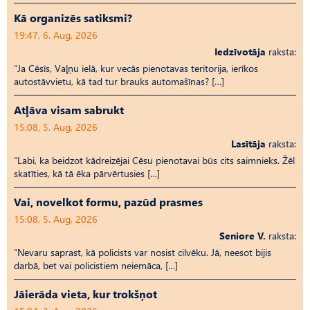
Kā organizēs satiksmi?
19:47, 6. Aug, 2026
Iedzīvotāja
raksta:
“Ja Cēsīs, Vaļņu ielā, kur vecās pienotavas teritorija, ierīkos
autostāvvietu, kā tad tur brauks automašīnas? […]
Atļāva visam sabrukt
15:08, 5. Aug, 2026
Lasītāja
raksta:
“Labi, ka beidzot kādreizējai Cēsu pienotavai būs cits saimnieks. Žēl
skatīties, kā tā ēka pārvērtusies […]
Vai, novelkot formu, pazūd prasmes
15:08, 5. Aug, 2026
Seniore V.
raksta:
“Nevaru saprast, kā policists var nosist cilvēku. Jā, neesot bijis
darbā, bet vai policistiem neiemāca, […]
Jāierāda vieta, kur trokšņot