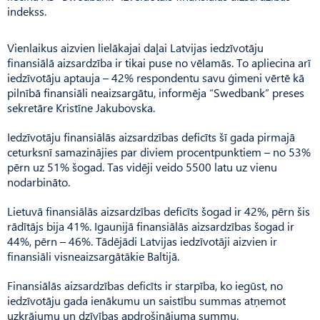
indekss.
Vienlaikus aizvien lielākajai daļai Latvijas iedzīvotāju
finansiālā aizsardzība ir tikai puse no vēlamās. To apliecina arī
iedzīvotāju aptauja – 42% respondentu savu ģimeni vērtē kā
pilnībā finansiāli neaizsargātu, informēja “Swedbank” preses
sekretāre Kristīne Jakubovska.
Iedzīvotāju finansiālās aizsardzības deficīts šī gada pirmajā
ceturksnī samazinājies par diviem procentpunktiem – no 53%
pērn uz 51% šogad. Tas vidēji veido 5500 latu uz vienu
nodarbināto.
Lietuvā finansiālās aizsardzības deficīts šogad ir 42%, pērn šis
rādītājs bija 41%. Igaunijā finansiālās aizsardzības šogad ir
44%, pērn – 46%. Tādējādi Latvijas iedzīvotāji aizvien ir
finansiāli visneaizsargātākie Baltijā.
Finansiālās aizsardzības deficīts ir starpība, ko iegūst, no
iedzīvotāju gada ienākumu un saistību summas atņemot
uzkrājumu un dzīvības apdrošinājuma summu.