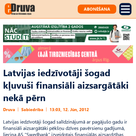
ABONĒŠANA
Latvijas iedzīvotāji šogad
kļuvuši finansiāli aizsargātāki
nekā pērn
Druva
Sabiedrība
13:03, 12. Jūn, 2012
Latvijas iedzīvotāji šogad salīdzinājumā ar pagājušo gadu ir
finansiāli aizsargātāki pēkšņu dzīves pavērsienu gadījumā,
liecina AS “Swedbank” izveidotais finansiālās aizsardzības