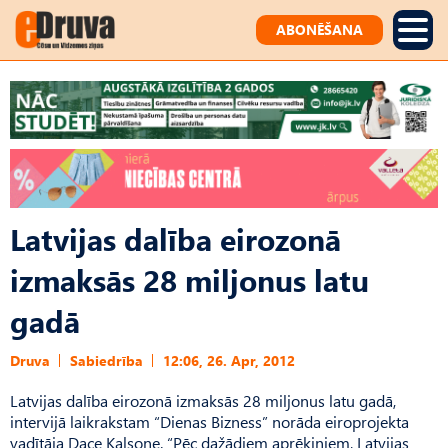
ABONĒŠANA
Latvijas dalība eirozonā
izmaksās 28 miljonus latu
gadā
Druva
Sabiedrība
12:06, 26. Apr, 2012
Latvijas dalība eirozonā izmaksās 28 miljonus latu gadā,
intervijā laikrakstam “Dienas Bizness” norāda eiroprojekta
vadītāja Dace Kalsone. “Pēc dažādiem aprēķiniem, Latvijas