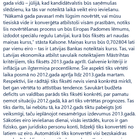
gada vidū – jūlijā, kad kandidātvalstis būs saņēmušas
slēdzienu, ka tās var noteiktā laikā veikt eiro ieviešanu.
“Nākamā gada pavasarī mēs lūgsim novērtēt, vai mūsu
tiesiskā vide ir konverģēta atbilstoši visām prasībām, notiks
šis novērtēšanas process un būs Eiropas Padomes lēmums,
izdodot speciālu regulu Latvijai, kurā būs fiksēts arī naudas
maiņas kurss,” stāsta Kalsone. Maiņas kurss būs 0,702804 lati
par vienu eiro – tas ir Latvijas Bankas noteiktais kurss. Tas, vai
Latvijas ekonomika atbilst savulaik noteiktajiem Māstrihtas
kritērijiem, tiks fiksēts 2013.gada aprīlī. Galvenie kritēriji ir
inflācija un ilgtermiņa procentlikme. Šie aspekti tiks vērtēti
laika posmā no 2012.gada aprīļa līdz 2013.gada martam.
Respektīvi, šie rādītāji tiks fiksēti nevis vienā konkrētā mirklī,
bet gan vērtēta to attīstības tendence. Savukārt budžeta
deficīts un valdības parāds tiks fiksēti konkrēti, par pamatu
ņemot situāciju 2012.gadā, kā arī tiks vērtētas prognozes. Tas
tiks darīts, lai nebūtu tā, ka 2012.gads tiktu pabeigts ļoti
veiksmīgi, taču ieplānojot nesamērīgus izdevumus 2013.gadā.
Sākoties eiro ieviešanas dienai, visās iestādēs, kuros ir gan
fizisko, gan juridisko personu konti, līdzekļi tiks konvertēti no
latiem uz eiro. Automātiski tiks konvertēti visi bezskaidras