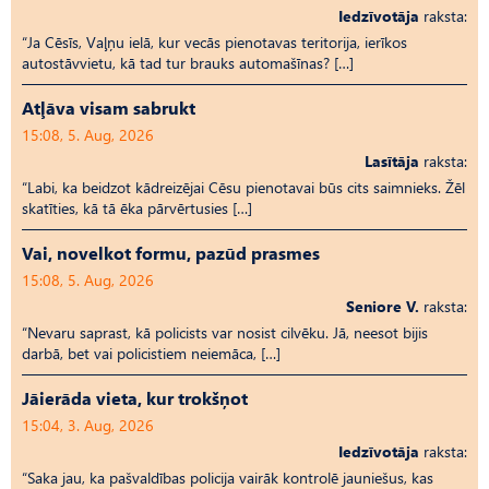
Iedzīvotāja
raksta:
“Ja Cēsīs, Vaļņu ielā, kur vecās pienotavas teritorija, ierīkos
autostāvvietu, kā tad tur brauks automašīnas? […]
Atļāva visam sabrukt
15:08, 5. Aug, 2026
Lasītāja
raksta:
“Labi, ka beidzot kādreizējai Cēsu pienotavai būs cits saimnieks. Žēl
skatīties, kā tā ēka pārvērtusies […]
Vai, novelkot formu, pazūd prasmes
15:08, 5. Aug, 2026
Seniore V.
raksta:
“Nevaru saprast, kā policists var nosist cilvēku. Jā, neesot bijis
darbā, bet vai policistiem neiemāca, […]
Jāierāda vieta, kur trokšņot
15:04, 3. Aug, 2026
Iedzīvotāja
raksta:
“Saka jau, ka pašvaldības policija vairāk kontrolē jauniešus, kas