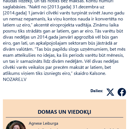
naudas līdzekļi, un tas notiks bez maksas. Kontu numuri
saglabāsies. “Naktī no [2013.gada] 31.decembra uz
[2014.gada] 1.janvāri cilvēki varēs turpināt svinēt Jauno gadu
un nemaz nepamanīs, ka viņu kontos nauda ir konvertēta no
latiem uz eiro,” akcentē eiroprojekta vadītāja. Zināmu laika
posmu tiks strādāts gan ar latiem, gan ar eiro. Tās varētu būt
divas nedēļas un 2014.gada janvārī apgrozībā vēl būs gan
eiro, gan lati, un apkalpojošajam sektoram būs jāstrādā ar
divām valūtām. “Tas būs papildu slogs uzņēmumiem, bet mēs
esam atteikušies no idejas, ka šis periods varētu būt mēnesis,
un tas ir samazināts līdz divām nedēļām. Vēl divas nedēļas
cilvēki varēs veikalos par precēm maksāt ar latiem, bet
atlikums viņiem tiks izsniegts eiro,” skaidro Kalsone.
NOZARE.LV
Dalies:
DOMAS UN VIEDOKĻI
Agnese Leiburga