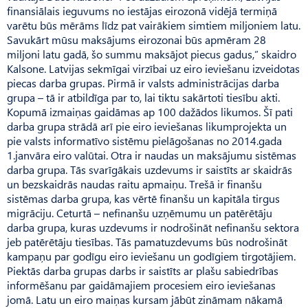
finansiālais ieguvums no iestājas eirozonā vidējā termiņā
varētu būs mērāms līdz pat vairākiem simtiem miljoniem latu.
Savukārt mūsu maksājums eirozonai būs apmēram 28
miljoni latu gadā, šo summu maksājot piecus gadus,” skaidro
Kalsone. Latvijas sekmīgai virzībai uz eiro ieviešanu izveidotas
piecas darba grupas. Pirmā ir valsts administrācijas darba
grupa – tā ir atbildīga par to, lai tiktu sakārtoti tiesību akti.
Kopumā izmaiņas gaidāmas ap 100 dažādos likumos. Šī pati
darba grupa strādā arī pie eiro ieviešanas likumprojekta un
pie valsts informatīvo sistēmu pielāgošanas no 2014.gada
1.janvāra eiro valūtai. Otra ir naudas un maksājumu sistēmas
darba grupa. Tās svarīgākais uzdevums ir saistīts ar skaidrās
un bezskaidrās naudas raitu apmaiņu. Trešā ir finanšu
sistēmas darba grupa, kas vērtē finanšu un kapitāla tirgus
migrāciju. Ceturtā – nefinanšu uzņēmumu un patērētāju
darba grupa, kuras uzdevums ir nodrošināt nefinanšu sektora
jeb patērētāju tiesības. Tās pamatuzdevums būs nodrošināt
kampaņu par godīgu eiro ieviešanu un godīgiem tirgotājiem.
Piektās darba grupas darbs ir saistīts ar plašu sabiedrības
informēšanu par gaidāmajiem procesiem eiro ieviešanas
jomā. Latu un eiro maiņas kursam jābūt zināmam nākamā