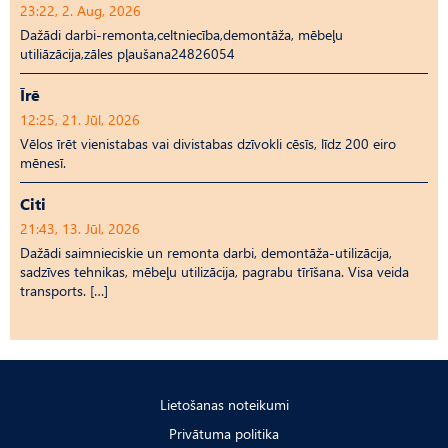
23:22, 2. Aug, 2026
Dažādi darbi-remonta,celtniecība,demontāža, mēbeļu
utiliāzācija,zāles pļaušana24826054
Īrē
12:25, 21. Jūl, 2026
Vēlos īrēt vienistabas vai divistabas dzīvokli cēsīs, līdz 200 eiro
mēnesī.
Citi
21:43, 13. Jūl, 2026
Dažādi saimnieciskie un remonta darbi, demontāža-utilizācija,
sadzīves tehnikas, mēbeļu utilizācija, pagrabu tīrīšana. Visa veida
transports. […]
Lietošanas noteikumi
Privātuma politika