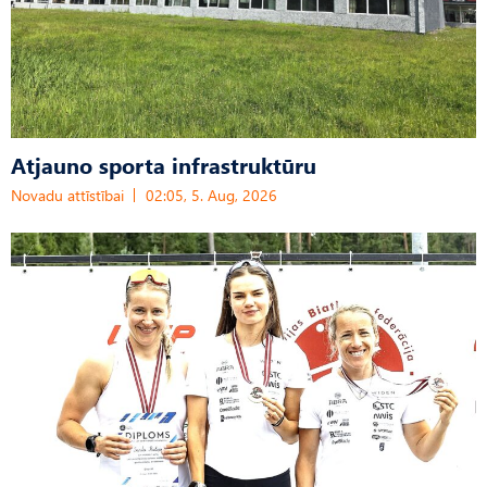
Atjauno sporta infrastruktūru
Novadu attīstībai
02:05, 5. Aug, 2026