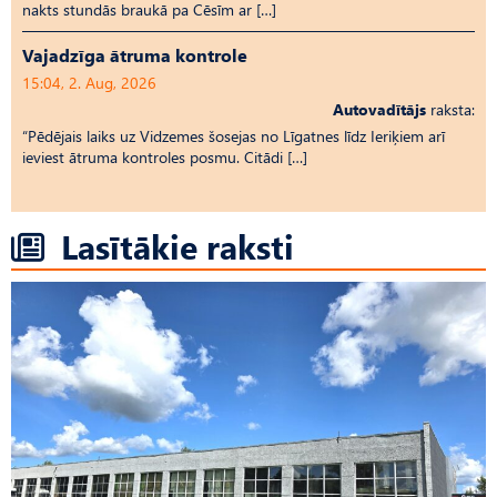
nakts stundās braukā pa Cēsīm ar […]
Vajadzīga ātruma kontrole
15:04, 2. Aug, 2026
Autovadītājs
raksta:
“Pēdējais laiks uz Vid­ze­mes šosejas no Līgatnes līdz Ieriķiem arī
ieviest ātruma kontroles posmu. Citādi […]
Lasītākie raksti