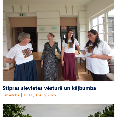
Stipras sievietes vēsturē un kājbumba
Sabiedrība
03:00, 1. Aug, 2026