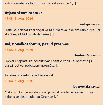
autostāvvietu, kā tad tur brauks automašīnas? […]
Atļāva visam sabrukt
15:08, 5. Aug, 2026
Lasītāja
raksta:
“Labi, ka beidzot kādreizējai Cēsu pienotavai būs cits saimnieks. Žēl
skatīties, kā tā ēka pārvērtusies […]
Vai, novelkot formu, pazūd prasmes
15:08, 5. Aug, 2026
Seniore V.
raksta:
“Nevaru saprast, kā policists var nosist cilvēku. Jā, neesot bijis
darbā, bet vai policistiem neiemāca, […]
Jāierāda vieta, kur trokšņot
15:04, 3. Aug, 2026
Iedzīvotāja
raksta:
“Saka jau, ka pašvaldības policija vairāk kontrolē jauniešus, kas
nakts stundās braukā pa Cēsīm ar […]