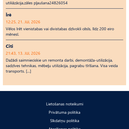
utiliāzācija,zāles pļaušana24826054
Īrē
12:25, 21. Jūl, 2026
Vēlos īrēt vienistabas vai divistabas dzīvokli cēsīs, līdz 200 eiro
mēnesī.
Citi
21:43, 13. Jūl, 2026
Dažādi saimnieciskie un remonta darbi, demontāža-utilizācija,
sadzīves tehnikas, mēbeļu utilizācija, pagrabu tīrīšana. Visa veida
transports. […]
Lietošanas noteikumi
Privātuma politika
Sīkdatņu politika
Atcelšanas politika