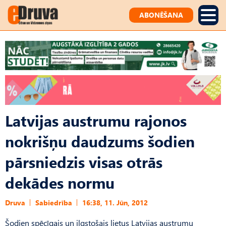
ABONĒŠANA
Latvijas austrumu rajonos
nokrišņu daudzums šodien
pārsniedzis visas otrās
dekādes normu
Druva
Sabiedrība
16:38, 11. Jūn, 2012
Šodien spēcīgais un ilgstošais lietus Latvijas austrumu