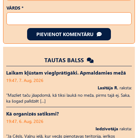
VĀRDS *
PIEVIENOT KOMENTĀRU
TAUTAS BALSS
Laikam kļūstam vieglprātīgāki. Apmaldamies mežā
19:47, 7. Aug, 2026
Lasītāja R.
raksta:
“Mazliet taču jāapdomā, kā tiksi laukā no meža, pirms tajā ej. Saka,
ka šogad palīdzēt […]
Kā organizēs satiksmi?
19:47, 6. Aug, 2026
Iedzīvotāja
raksta:
“Ja Cēsīs, Vaļņu ielā, kur vecās pienotavas teritorija, ierīkos