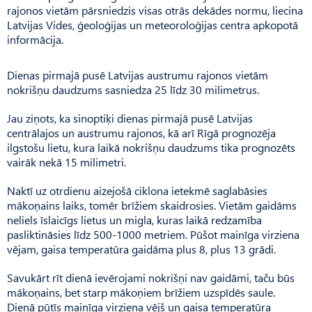
rajonos vietām pārsniedzis visas otrās dekādes normu, liecina
Latvijas Vides, ģeoloģijas un meteoroloģijas centra apkopotā
informācija.
Dienas pirmajā pusē Latvijas austrumu rajonos vietām
nokrišņu daudzums sasniedza 25 līdz 30 milimetrus.
Jau ziņots, ka sinoptiķi dienas pirmajā pusē Latvijas
centrālajos un austrumu rajonos, kā arī Rīgā prognozēja
ilgstošu lietu, kura laikā nokrišņu daudzums tika prognozēts
vairāk nekā 15 milimetri.
Naktī uz otrdienu aizejošā ciklona ietekmē saglabāsies
mākoņains laiks, tomēr brīžiem skaidrosies. Vietām gaidāms
neliels īslaicīgs lietus un migla, kuras laikā redzamība
pasliktināsies līdz 500-1000 metriem. Pūšot mainīga virziena
vējam, gaisa temperatūra gaidāma plus 8, plus 13 grādi.
Savukārt rīt dienā ievērojami nokrišņi nav gaidāmi, taču būs
mākoņains, bet starp mākoņiem brīžiem uzspīdēs saule.
Dienā pūtīs mainīga virziena vējš un gaisa temperatūra