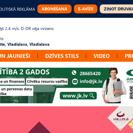
ABONĒŠANA
E-AVĪZE
ZIŅOT DRUVAI
OLITISKĀ REKLĀMA
jš 2.4 m/s, D-DR vēja virziens
ts
te, Vladislavs, Vladislava
UN JAUNIEŠI
DZĪVES STILS
VIDEO
PR