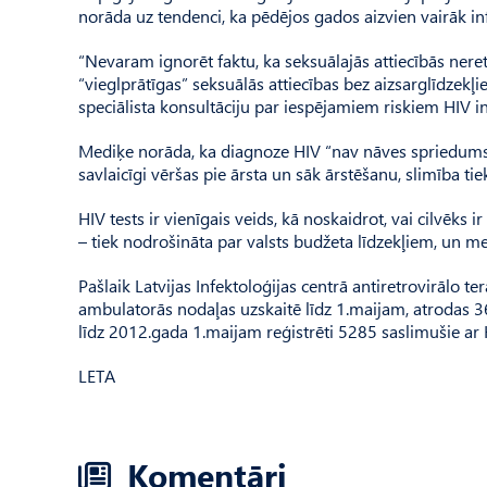
norāda uz tendenci, ka pēdējos gados aizvien vairāk inf
“Nevaram ignorēt faktu, ka seksuālajās attiecībās nereti
“vieglprātīgas” seksuālās attiecības bez aizsarglīdzekļi
speciālista konsultāciju par iespējamiem riskiem HIV in
Mediķe norāda, ka diagnoze HIV “nav nāves spriedums”, 
savlaicīgi vēršas pie ārsta un sāk ārstēšanu, slimība tie
HIV tests ir vienīgais veids, kā noskaidrot, vai cilvēks ir
– tiek nodrošināta par valsts budžeta līdzekļiem, un m
Pašlaik Latvijas Infektoloģijas centrā antiretrovirālo t
ambulatorās nodaļas uzskaitē līdz 1.maijam, atrodas 36
līdz 2012.gada 1.maijam reģistrēti 5285 saslimušie ar H
LETA
Komentāri