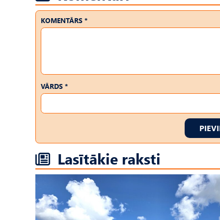
KOMENTĀRS *
VĀRDS *
PIEV
Lasītākie raksti