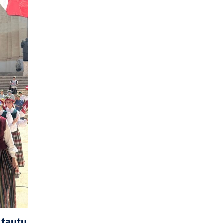
 tautu