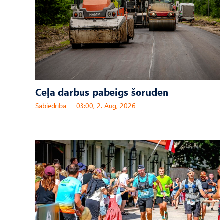
Ceļa darbus pabeigs šoruden
Sabiedrība
03:00, 2. Aug, 2026