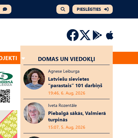
PIESLĒGTIES
OJEKTI
DOMAS UN VIEDOKĻI
Agnese Leiburga
Latviešu sievietes
“parastais” 101 darbiņš
19:46, 6. Aug, 2026
Iveta Rozentāle
Piebalgā sākās, Valmierā
turpinās
15:07, 5. Aug, 2026