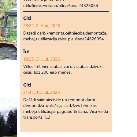
utilizācija/izvešana/pārvešana 24826054
Citi
23:22, 2. Aug, 2026
Dažādi darbi-remonta,celtniecība,demontāža,
mēbeļu utiliāzācija,zāles pļaušana24826054
Īrē
12:25, 21. Jūl, 2026
Vēlos īrēt vienistabas vai divistabas dzīvokli
cēsīs, līdz 200 eiro mēnesī.
Citi
21:43, 13. Jūl, 2026
Dažādi saimnieciskie un remonta darbi,
demontāža-utilizācija, sadzīves tehnikas,
mēbeļu utilizācija, pagrabu tīrīšana. Visa veida
transports. […]