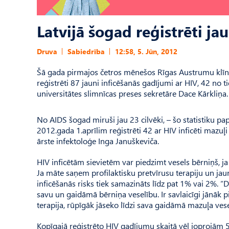
Latvijā šogad reģistrēti ja
Druva
Sabiedrība
12:58, 5. Jūn, 2012
Šā gada pirmajos četros mēnešos Rīgas Austrumu klīnisk
reģistrēti 87 jauni inficēšanās gadījumi ar HIV, 42 no 
universitātes slimnīcas preses sekretāre Dace Kārkliņa.
No AIDS šogad miruši jau 23 cilvēki, – šo statistiku papil
2012.gada 1.aprīlim reģistrēti 42 ar HIV inficēti mazu
ārste infektoloģe Inga Januškeviča.
HIV inficētām sievietēm var piedzimt vesels bērniņš, ja
Ja māte saņem profilaktisku pretvīrusu terapiju un ja
inficēšanās risks tiek samazināts līdz pat 1% vai 2%.
savu un gaidāmā bērniņa veselību. Ir savlaicīgi jānāk p
terapija, rūpīgāk jāseko līdzi sava gaidāmā mazuļa ves
Kopīgajā reģistrēto HIV gadījumu skaitā vēl joprojām 5