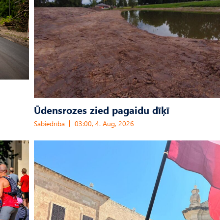
Ūdensrozes zied pagaidu dīķī
Sabiedrība
03:00, 4. Aug, 2026