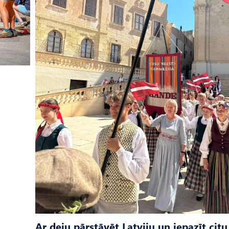
Ar deju pārstāvēt Latviju un iepazīt citu