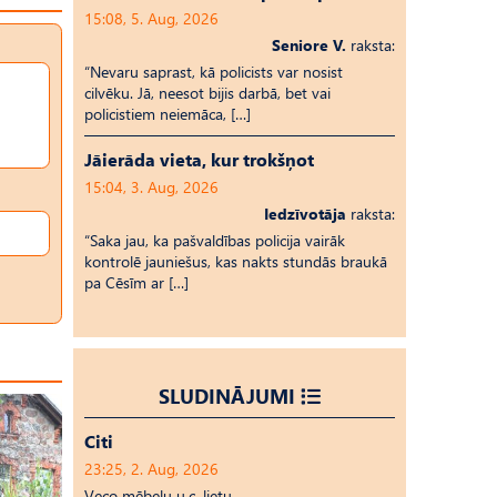
15:08, 5. Aug, 2026
Seniore V.
raksta:
“Nevaru saprast, kā policists var nosist
cilvēku. Jā, neesot bijis darbā, bet vai
policistiem neiemāca, […]
Jāierāda vieta, kur trokšņot
15:04, 3. Aug, 2026
Iedzīvotāja
raksta:
“Saka jau, ka pašvaldības policija vairāk
kontrolē jauniešus, kas nakts stundās braukā
pa Cēsīm ar […]
SLUDINĀJUMI
Citi
23:25, 2. Aug, 2026
Veco mēbeļu u.c. lietu