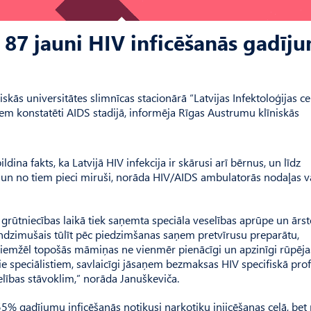
u 87 jauni HIV inficēšanās gadīj
ās universitātes slimnīcas stacionārā “Latvijas Infektoloģijas ce
tiem konstatēti AIDS stadijā, informēja Rīgas Austrumu klīniskās
dina fakts, ka Latvijā HIV infekcija ir skārusi arī bērnus, un līdz
ļi un no tiem pieci miruši, norāda HIV/AIDS ambulatorās nodaļas va
 grūtniecības laikā tiek saņemta speciāla veselības aprūpe un ārs
undzimušais tūlīt pēc piedzimšanas saņem pretvīrusu preparātu,
 “Diemžēl topošās māmiņas ne vienmēr pienācīgi un apzinīgi rūpēja
ie speciālistiem, savlaicīgi jāsaņem bezmaksas HIV specifiskā prof
elības stāvoklim,” norāda Januškeviča.
5% gadījumu inficēšanās notikusi narkotiku injicēšanas ceļā, bet