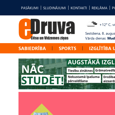
PASĀKUMI
SLUDINĀJUMI
KONTAKTI
REKLĀMA
P
+12° C, vē
Sestdiena, 8. augus
Vārda dienas:
Mudī
SABIEDRĪBA
SPORTS
IZGLĪTĪBA 