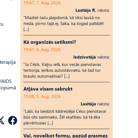
19:47, 7. Aug, 2026
Lasītāja R.
raksta:
“Mazliet taču jāapdomā, kā tiksi laukā no
tu
meža, pirms tajā ej. Saka, ka šogad palīdzēt
[…]
Kā organizēs satiksmi?
19:47, 6. Aug, 2026
Iedzīvotāja
raksta:
 terapija
“Ja Cēsīs, Vaļņu ielā, kur vecās pienotavas
teritorija, ierīkos autostāvvietu, kā tad tur
brauks automašīnas? […]
V/AIDS
ā kopumā
Atļāva visam sabrukt
15:08, 5. Aug, 2026
Lasītāja
raksta:
“Labi, ka beidzot kādreizējai Cēsu pienotavai
būs cits saimnieks. Žēl skatīties, kā tā ēka
pārvērtusies […]
Vai, novelkot formu, pazūd prasmes