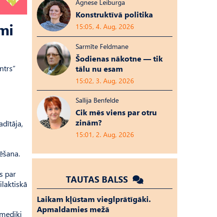
Agnese Leiburga
Konstruktīvā politika
umi
15:05, 4. Aug, 2026
Sarmīte Feldmane
Šodienas nākotne — tik
ntrs”
tālu nu esam
15:02, 3. Aug, 2026
Sallija Benfelde
Cik mēs viens par otru
zinām?
dītāja,
15:01, 2. Aug, 2026
tēšana.
s par
TAUTAS BALSS
ilaktiskā
Laikam kļūstam vieglprātīgāki.
Apmaldamies mežā
 mediķi