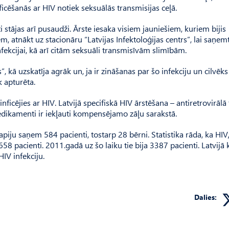
icēšanās ar HIV notiek seksuālās transmisijas ceļā.
 stājas arī pusaudži. Ārste iesaka visiem jauniešiem, kuriem bijis
em, atnākt uz stacionāru “Latvijas Infektoloģijas centrs”, lai saņem
fekcijai, kā arī citām seksuāli transmisīvām slimībām.
kā uzskatīja agrāk un, ja ir zināšanas par šo infekciju un cilvēks
k apturēta.
 inficējies ar HIV. Latvijā specifiskā HIV ārstēšana – antiretrovirālā
edikamenti ir iekļauti kompensējamo zāļu sarakstā.
erapiju saņem 584 pacienti, tostarp 28 bērni. Statistika rāda, ka HI
58 pacienti. 2011.gadā uz šo laiku tie bija 3387 pacienti. Latvij
IV infekciju.
Dalies: