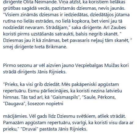
diriģente Olita Neimande. Viņa atzīst, ka koristiem lielākas
grūtības sagādā vecās, pazīstamās dziesmas, nevis jaunās.
“Visiem zināmās dziesmas ir iedziedātas, dziedātājos jūtama
rutīna no lielās estrādes, no lielā kopkora, bet vieni jau tā
nodziedāt nevaram. Strādājam,” saka diriģente. Arī Zaubes
koristi pirms uzstāšanās satraukti, balsis negrib skanēt. ”
Dziesmas jau it kā zināmas, bet pavasaris neļauj tām skanēt, ”
smej diriģente Iveta Brikmane.
Pirmo sezonu ar vēl aizvien jauno Vecpiebalgas Muižas kori
strādā diriģents Jānis Rijnieks.
“Prieks, ka visi grib dziedāt. Mēs pakāpeniski apgūstam
repertuāru. Esmu pārliecinājies, ka koristi nezina latviešu
himnas. Tās tad arī, kā “Gaismaspils”, “Saule, Pērkons,
“Daugava”, šosezon nopietni
mācījāmies. Vēl gads līdz Dziesmu svētkiem, atliek strādāt.
Pamazām apgūstam repertuāru, svarīgi, ka koristi visu dara ar
prieku,” “Druvai” pastāsta Jānis Rijnieks.