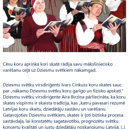
Cēsu koru apriņķa kori skatē rādīja savu māksliniecisko
varēšanu ceļā uz Dziesmu svētkiem nākamgad.
Dziesmu svētku virsdiriģents Ivars Cinkuss koru skates sauc
par „nākamo Dziesmu svētku koru garīgo un fizisko apskati.”
Dziesmu svētku virsdiriģente Aira Birziņa pārliecināta, ka koru
skates vispirms ir skaista tradīcija, kas „katru pavasari rezumē
Latvijas koru skaitu, dziedātāju sastāvu un varēšanu.
Gatavojoties Dziesmu svētkiem, skates ir ļoti būtiska procesa
sastāvdaļa, lai konstatētu sagatavotību, prognozētu svētku
koncertu kvalitāti un justu dziedātāju noskaņojumu Latvijā. (..)