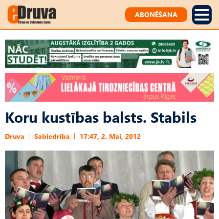
ABONĒŠANA
Koru kustības balsts. Stabils
Druva
Sabiedrība
17:47, 2. Mai, 2012