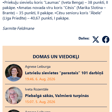
•Priekuļu sieviešu koris “Laumas” (Iveta Benga) – 38 punkti, II
pakāpe. •Amatas novada vīru koris “Cēsis” (Marika Slotina –
Brante) – 35 punkti, II pakāpe. •Cēsu senioru koris “Ābele”
(Līga Priedīte) – 40,67 punkti, I pakāpe.
Sarmīte Feldmane
Dalies:
DOMAS UN VIEDOKĻI
Agnese Leiburga
Latviešu sievietes “parastais” 101 darbiņš
19:46, 6. Aug, 2026
Iveta Rozentāle
Piebalgā sākās, Valmierā turpinās
15:07, 5. Aug, 2026
Agnese Leiburga