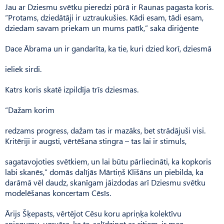
Jau ar Dziesmu svētku pieredzi pūrā ir Raunas pagasta koris.
“Protams, dziedātāji ir uztraukušies. Kādi esam, tādi esam,
dziedam savam priekam un mums patīk,” saka diriģente
Dace Ābrama un ir gandarīta, ka tie, kuri dzied korī, dziesmā
ieliek sirdi.
Katrs koris skatē izpildīja trīs dziesmas.
“Dažam korim
redzams progress, dažam tas ir mazāks, bet strādājuši visi.
Kritēriji ir augsti, vērtēšana stingra – tas lai ir stimuls,
sagatavojoties svētkiem, un lai būtu pārliecināti, ka kopkoris
labi skanēs,” domās dalījās Mārtiņš Klišāns un piebilda, ka
darāmā vēl daudz, skanīgam jāizdodas arī Dziesmu svētku
modelēšanas koncertam Cēsīs.
Ārijs Šķepasts, vērtējot Cēsu koru apriņķa kolektīvu
sniegumu, uzsvēra, ka te, salīdzinot ar citiem, ir maz