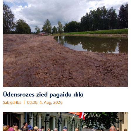
Ūdensrozes zied pagaidu dīķī
Sabiedrība
03:00, 4. Aug, 2026