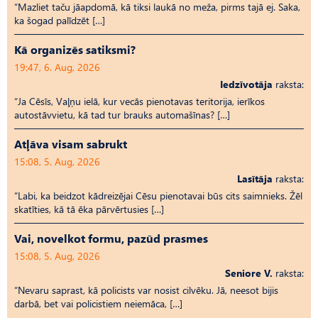
“Mazliet taču jāapdomā, kā tiksi laukā no meža, pirms tajā ej. Saka,
ka šogad palīdzēt […]
Kā organizēs satiksmi?
19:47, 6. Aug, 2026
Iedzīvotāja
raksta:
“Ja Cēsīs, Vaļņu ielā, kur vecās pienotavas teritorija, ierīkos
autostāvvietu, kā tad tur brauks automašīnas? […]
Atļāva visam sabrukt
15:08, 5. Aug, 2026
Lasītāja
raksta:
“Labi, ka beidzot kādreizējai Cēsu pienotavai būs cits saimnieks. Žēl
skatīties, kā tā ēka pārvērtusies […]
Vai, novelkot formu, pazūd prasmes
15:08, 5. Aug, 2026
Seniore V.
raksta:
“Nevaru saprast, kā policists var nosist cilvēku. Jā, neesot bijis
darbā, bet vai policistiem neiemāca, […]