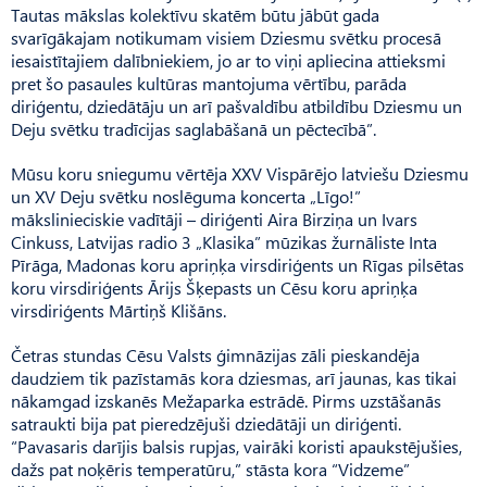
Tautas mākslas kolektīvu skatēm būtu jābūt gada
svarīgākajam notikumam visiem Dziesmu svētku procesā
iesaistītajiem dalībniekiem, jo ar to viņi apliecina attieksmi
pret šo pasaules kultūras mantojuma vērtību, parāda
diriģentu, dziedātāju un arī pašvaldību atbildību Dziesmu un
Deju svētku tradīcijas saglabāšanā un pēctecībā”.
Mūsu koru sniegumu vērtēja XXV Vispārējo latviešu Dziesmu
un XV Deju svētku noslēguma koncerta „Līgo!”
mākslinieciskie vadītāji – diriģenti Aira Birziņa un Ivars
Cinkuss, Latvijas radio 3 „Klasika” mūzikas žurnāliste Inta
Pīrāga, Madonas koru apriņķa virsdiriģents un Rīgas pilsētas
koru virsdiriģents Ārijs Šķepasts un Cēsu koru apriņķa
virsdiriģents Mārtiņš Klišāns.
Četras stundas Cēsu Valsts ģimnāzijas zāli pieskandēja
daudziem tik pazīstamās kora dziesmas, arī jaunas, kas tikai
nākamgad izskanēs Mežaparka estrādē. Pirms uzstāšanās
satraukti bija pat pieredzējuši dziedātāji un diriģenti.
“Pavasaris darījis balsis rupjas, vairāki koristi apaukstējušies,
dažs pat noķēris temperatūru,” stāsta kora “Vidzeme”