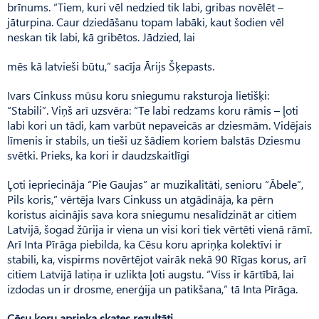
brīnums. “Tiem, kuri vēl nedzied tik labi, gribas novēlēt –
jāturpina. Caur dziedāšanu topam labāki, kaut šodien vēl
neskan tik labi, kā gribētos. Jādzied, lai
mēs kā latvieši būtu,” sacīja Ārijs Šķepasts.
Ivars Cinkuss mūsu koru sniegumu raksturoja lietišķi:
“Stabili”. Viņš arī uzsvēra: “Te labi redzams koru rāmis – ļoti
labi kori un tādi, kam varbūt nepaveicās ar dziesmām. Vidējais
līmenis ir stabils, un tieši uz šādiem koriem balstās Dziesmu
svētki. Prieks, ka kori ir daudzskaitlīgi
Ļoti iepriecināja “Pie Gaujas” ar muzikalitāti, senioru “Ābele”,
Pils koris,” vērtēja Ivars Cinkuss un atgādināja, ka pērn
koristus aicinājis sava kora sniegumu nesalīdzināt ar citiem
Latvijā, šogad žūrija ir viena un visi kori tiek vērtēti vienā rāmī.
Arī Inta Pīrāga piebilda, ka Cēsu koru apriņķa kolektīvi ir
stabili, ka, vispirms novērtējot vairāk nekā 90 Rīgas korus, arī
citiem Latvijā latiņa ir uzlikta ļoti augstu. “Viss ir kārtībā, lai
izdodas un ir drosme, enerģija un patikšana,” tā Inta Pīrāga.
Cēsu koru apriņķa skates rezultāti