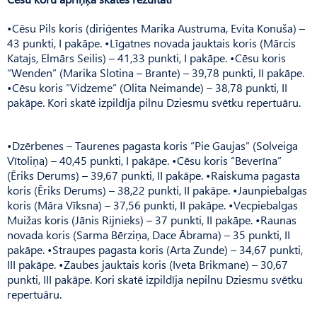
•Cēsu Pils koris (diriģentes Marika Austruma, Evita Konuša) –
43 punkti, I pakāpe. •Līgatnes novada jauktais koris (Mārcis
Katajs, Elmārs Seilis) – 41,33 punkti, I pakāpe. •Cēsu koris
“Wenden” (Marika Slotina – Brante) – 39,78 punkti, II pakāpe.
•Cēsu koris “Vidzeme” (Olita Neimande) – 38,78 punkti, II
pakāpe. Kori skatē izpildīja pilnu Dziesmu svētku repertuāru.
•Dzērbenes – Taurenes pagasta koris “Pie Gaujas” (Solveiga
Vītoliņa) – 40,45 punkti, I pakāpe. •Cēsu koris “Beverīna”
(Ēriks Derums) – 39,67 punkti, II pakāpe. •Raiskuma pagasta
koris (Ēriks Derums) – 38,22 punkti, II pakāpe. •Jaunpiebalgas
koris (Māra Vīksna) – 37,56 punkti, II pakāpe. •Vecpiebalgas
Muižas koris (Jānis Rijnieks) – 37 punkti, II pakāpe. •Raunas
novada koris (Sarma Bērziņa, Dace Ābrama) – 35 punkti, II
pakāpe. •Straupes pagasta koris (Arta Zunde) – 34,67 punkti,
III pakāpe. •Zaubes jauktais koris (Iveta Brikmane) – 30,67
punkti, III pakāpe. Kori skatē izpildīja nepilnu Dziesmu svētku
repertuāru.