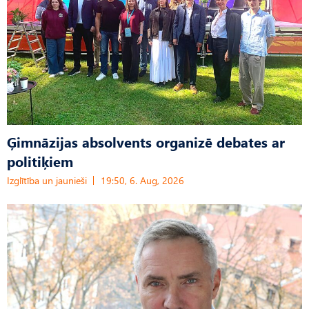
Ģimnāzijas absolvents organizē debates ar
politiķiem
Izglītība un jaunieši
19:50, 6. Aug, 2026