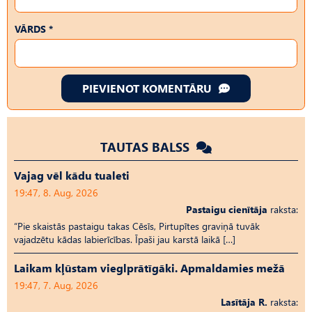
VĀRDS *
PIEVIENOT KOMENTĀRU
TAUTAS BALSS
Vajag vēl kādu tualeti
19:47, 8. Aug, 2026
Pastaigu cienītāja
raksta:
“Pie skaistās pastaigu takas Cēsīs, Pirtupītes graviņā tuvāk
vajadzētu kādas labierīcības. Īpaši jau karstā laikā […]
Laikam kļūstam vieglprātīgāki. Apmaldamies mežā
19:47, 7. Aug, 2026
Lasītāja R.
raksta: