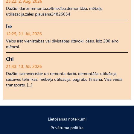
23:22, 2. Aug, 2026
Dažādi darbi-remonta,celtniecība,demontāža, mēbeļu
utiliāzācija,zāles pļaušana24826054
Īrē
12:25, 21. Jūl, 2026
Vēlos īrēt vienistabas vai divistabas dzīvokli cēsīs, līdz 200 eiro
mēnesī.
Citi
21:43, 13. Jūl, 2026
Dažādi saimnieciskie un remonta darbi, demontāža-utilizācija,
sadzīves tehnikas, mēbeļu utilizācija, pagrabu tīrīšana. Visa veida
transports. […]
Lietošanas noteikumi
Privātuma politika