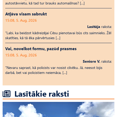
autostāvvietu, kā tad tur brauks automašīnas? […]
Atļāva visam sabrukt
15:08, 5. Aug, 2026
Lasītāja
raksta:
“Labi, ka beidzot kādreizējai Cēsu pienotavai būs cits saimnieks. Žēl
skatīties, kā tā ēka pārvērtusies […]
Vai, novelkot formu, pazūd prasmes
15:08, 5. Aug, 2026
Seniore V.
raksta:
“Nevaru saprast, kā policists var nosist cilvēku. Jā, neesot bijis
darbā, bet vai policistiem neiemāca, […]
Lasītākie raksti