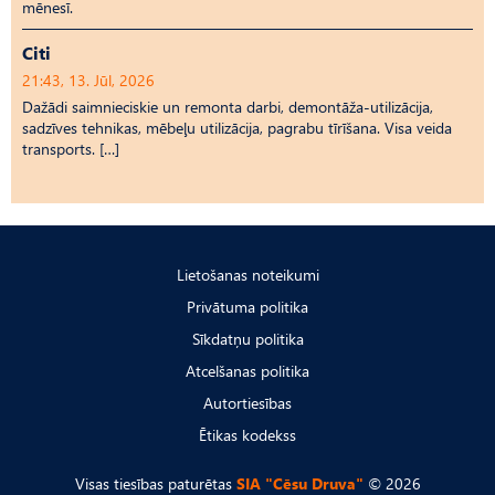
mēnesī.
Citi
21:43, 13. Jūl, 2026
Dažādi saimnieciskie un remonta darbi, demontāža-utilizācija,
sadzīves tehnikas, mēbeļu utilizācija, pagrabu tīrīšana. Visa veida
transports. […]
Lietošanas noteikumi
Privātuma politika
Sīkdatņu politika
Atcelšanas politika
Autortiesības
Ētikas kodekss
Visas tiesības paturētas
SIA "Cēsu Druva"
© 2026