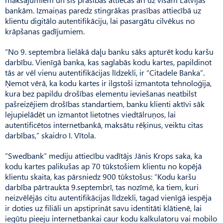
bankām. Izmaiņas paredz stingrākas prasības attiecībā uz
klientu digitālo autentifikāciju, lai pasargātu cilvēkus no
krāpšanas gadījumiem.
“No 9. septembra lielākā daļu banku sāks apturēt kodu karšu
darbību. Vienīgā banka, kas saglabās kodu kartes, papildinot
tās ar vēl vienu autentifikācijas līdzekli, ir “Citadele Banka”.
Ņemot vērā, ka kodu kartes ir ilgstoši izmantota tehnoloģija,
kura bez papildu drošības elementu ieviešanas neatbilst
pašreizējiem drošības standartiem, banku klienti aktīvi sāk
lejupielādēt un izmantot lietotnes viedtālruņos, lai
autentificētos internetbankā, maksātu rēķinus, veiktu citas
darbības,” skaidro I. Vītola.
“Swedbank” mediju attiecību vadītājs Jānis Krops saka, ka
kodu kartes palikušas ap 70 tūkstošiem klientu no kopējā
klientu skaita, kas pārsniedz 900 tūkstošus: “Kodu karšu
darbība pārtraukta 9.septembrī, tas nozīmē, ka tiem, kuri
neizvēlējās citu autentifikācijas līdzekli, tagad vienīgā iespēja
ir doties uz filiāli un apstiprināt savu identitāti klātienē, lai
iegūtu pieeju internetbankai caur kodu kalkulatoru vai mobilo