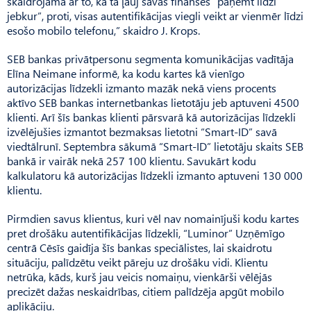
skaidrojama ar to, ka tā ļauj savas finanses “paņemt līdzi
jebkur”, proti, visas autentifikācijas viegli veikt ar vienmēr līdzi
esošo mobilo telefonu,” skaidro J. Krops.
SEB bankas privātpersonu segmenta komunikācijas vadītāja
Elīna Neimane informē, ka kodu kartes kā vienīgo
autorizācijas līdzekli izmanto mazāk nekā viens procents
aktīvo SEB bankas internetbankas lietotāju jeb aptuveni 4500
klienti. Arī šīs bankas klienti pārsvarā kā autorizācijas līdzekli
izvēlējušies izmantot bezmaksas lietotni “Smart-ID” savā
viedtālrunī. Septembra sākumā “Smart-ID” lietotāju skaits SEB
bankā ir vairāk nekā 257 100 klientu. Savukārt kodu
kalkulatoru kā autorizācijas līdzekli izmanto aptuveni 130 000
klientu.
Pirmdien savus klientus, kuri vēl nav nomainījuši kodu kartes
pret drošāku autentifikācijas līdzekli, “Luminor” Uzņēmīgo
centrā Cēsīs gaidīja šīs bankas speciālistes, lai skaidrotu
situāciju, palīdzētu veikt pāreju uz drošāku vidi. Klientu
netrūka, kāds, kurš jau veicis nomaiņu, vienkārši vēlējās
precizēt dažas neskaidrības, citiem palīdzēja apgūt mobilo
aplikāciju.