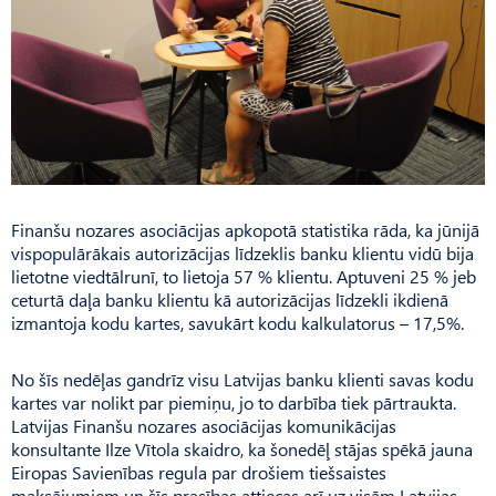
Finanšu nozares asociācijas apkopotā statistika rāda, ka jūnijā
vispopulārākais autorizācijas līdzeklis banku klientu vidū bija
lietotne viedtālrunī, to lietoja 57 % klientu. Aptuveni 25 % jeb
ceturtā daļa banku klientu kā autorizācijas līdzekli ikdienā
izmantoja kodu kartes, savukārt kodu kalkulatorus – 17,5%.
No šīs nedēļas gandrīz visu Latvijas banku klienti savas kodu
kartes var nolikt par piemiņu, jo to darbība tiek pārtraukta.
Latvijas Finanšu nozares asoci­ācijas komunikācijas
konsultante Ilze Vītola skaidro, ka šonedēļ stājas spēkā jauna
Eiropas Savienības regula par drošiem tiešsaistes
maksājumiem un šīs prasības attiecas arī uz visām Latvijas