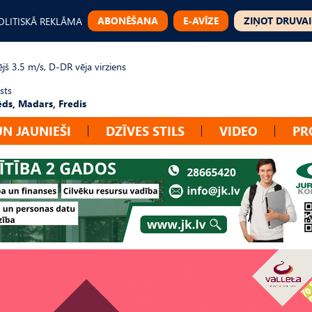
ABONĒŠANA
E-AVĪZE
ZIŅOT DRUVAI
OLITISKĀ REKLĀMA
jš 3.5 m/s, D-DR vēja virziens
sts
ēds, Madars, Fredis
UN JAUNIEŠI
DZĪVES STILS
VIDEO
PR