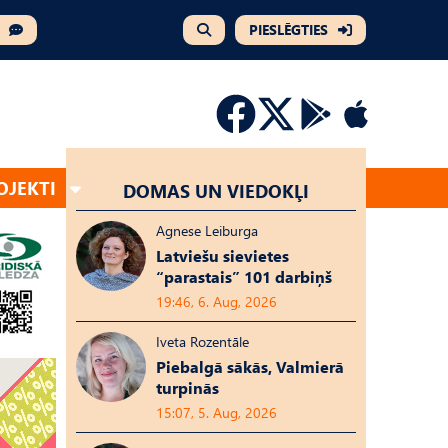
PIESLĒGTIES
OJEKTI
DOMAS UN VIEDOKĻI
Agnese Leiburga
Latviešu sievietes
“parastais” 101 darbiņš
19:46, 6. Aug, 2026
Iveta Rozentāle
Piebalgā sākās, Valmierā
turpinās
15:07, 5. Aug, 2026