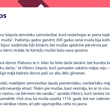
ps
a Seipula zemnieku saimniecībai, kurā nodarbojas ar piena lopko
 muiža”. Padomju gados gandrīz 300 gadus senā muiža bija kol
 bijusi
nodzīvota līdz kliņķim
, bet muižas apkārtne pārvērsta par
u bērni strādā, lai Kārtūžu muižai būtu sava spozme.
ā dzīvot. Plašums te ir. Man tie lielie darbi darāmi, bet kundze ķ
roku darbs,” tā Viktors Seipuls, kurš pamazām sakārto mājas seju –
lielajā mājā kādreiz dzīvos paši un abu dēlu ģimenes.
ašnieki, meklējām zemniecībai daudz piemērotāku, vienkāršāku māj
 nevarēja atrast. Tikām pie muižas, kaut nezināju, ko ar to visu 
ezinu, vai bērniem tās sanāks,” sprieda Viktors, kurš centies izzi
sameklēt. Viņš zina, ka muiža uzcelta 1714. gadā, bet nav izdevies
ža vairākas reizes, arī pēc ugunsgrēka, celta no jauna.