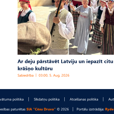
Ar deju pārstāvēt Latviju un iepazīt citu
krāšņo kultūru
Sabiedrība
03:00, 5. Aug, 2026
ivātuma politika
Sīkdatņu politika
Atcelšanas politika
Aut
tiesības paturētas
SIA "Cēsu Druva"
© 2026
Portālu izstrādāja:
Ryde