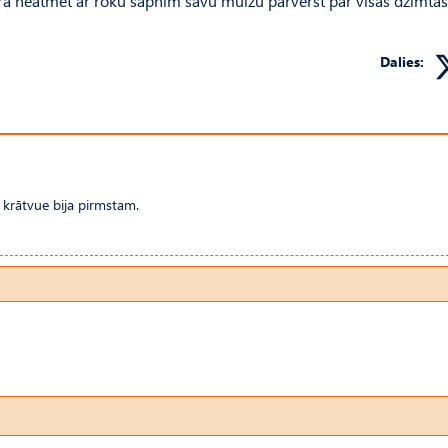
 kura neatmet ar roku sapnim savu muižu pārvērst par visas dzimt
Dalies:
 krātvue bija pirmstam.