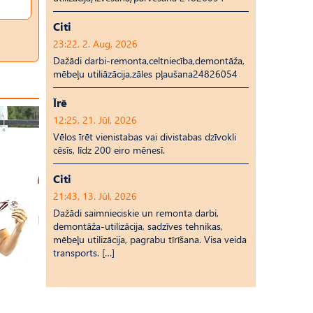
Citi
23:22, 2. Aug, 2026
Dažādi darbi-remonta,celtniecība,demontāža,
mēbeļu utiliāzācija,zāles pļaušana24826054
Īrē
12:25, 21. Jūl, 2026
Vēlos īrēt vienistabas vai divistabas dzīvokli
cēsīs, līdz 200 eiro mēnesī.
Citi
21:43, 13. Jūl, 2026
Dažādi saimnieciskie un remonta darbi,
demontāža-utilizācija, sadzīves tehnikas,
mēbeļu utilizācija, pagrabu tīrīšana. Visa veida
transports. […]