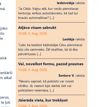
Iedzīvotāja
raksta:
ā
senā
“Ja Cēsīs, Vaļņu ielā, kur vecās pienotavas
teritorija, ierīkos autostāvvietu, kā tad tur
brauks automašīnas? […]
Atļāva visam sabrukt
 joko
klu
15:08, 5. Aug, 2026
ie
Lasītāja
raksta:
“Labi, ka beidzot kādreizējai Cēsu pienotavai
būs cits saimnieks. Žēl skatīties, kā tā ēka
pārvērtusies […]
aisā
Vai, novelkot formu, pazūd prasmes
15:08, 5. Aug, 2026
ienkārši
Seniore V.
raksta:
em atkal
“Nevaru saprast, kā policists var nosist
cilvēku. Jā, neesot bijis darbā, bet vai
policistiem neiemāca, […]
ceros,
Jāierāda vieta, kur trokšņot
te ļoti
15:04, 3. Aug, 2026