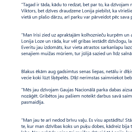
“Tagad ir tāda, kādu to redzat, bet par to, ka dzīvoja
Viktors, bet dzīves draudzene Lonija piebilst, ka vīrieši
vietā un plašo dārzu, arī parku var pārveidot pēc sava 
“Man īrisi zied uz apraktajām kolhoznieču kurpēm un
Lonija Loze un rāda, kur vēl gribas iestādīt dzīvžogu, la
Everitu jau izdomāts, kur vieta atrastos sarkanlapu l
senajiem muižas mūriem, tur jūlijā sazied un līdz sal
Blakus ēkām aug gadsimtus senas liepas, netālu ir dīķi
vecie koki lūzt šķēpelēs. Dīķī nerimstas saimniekot beb
“Mēs jau dzīvojam Gaujas Nacionālā parka dabas aizsargā
nozāģēt. Gribētos jau pašiem noteikt darbus savā saimnie
pasmaidīja.
“Man jau te arī nedod brīvu vaļu. Es visu apstādītu! St
te, kur man dzīvības koks un puķu dobes, kādreiz bija t