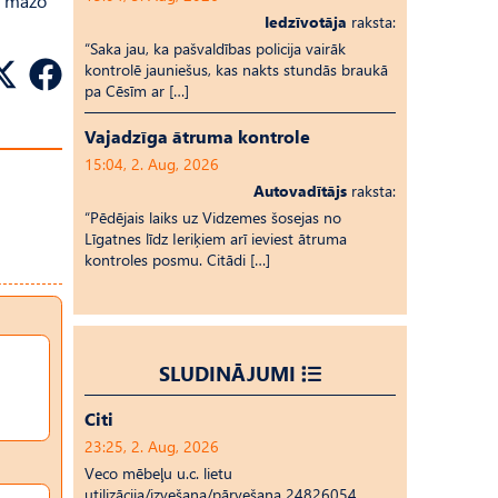
as mazo
Iedzīvotāja
raksta:
“Saka jau, ka pašvaldības policija vairāk
kontrolē jauniešus, kas nakts stundās braukā
pa Cēsīm ar […]
Vajadzīga ātruma kontrole
15:04, 2. Aug, 2026
Autovadītājs
raksta:
“Pēdējais laiks uz Vid­ze­mes šosejas no
Līgatnes līdz Ieriķiem arī ieviest ātruma
kontroles posmu. Citādi […]
SLUDINĀJUMI
Citi
23:25, 2. Aug, 2026
Veco mēbeļu u.c. lietu
utilizācija/izvešana/pārvešana 24826054