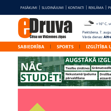
PASĀKUMI
SLUDINĀJUMI
KONTAKTI
REKLĀMA
P
+16° C, vē
Piektdiena, 7. augu
Vārda dienas:
Alfr
SABIEDRĪBA
SPORTS
IZGLĪTĪBA 