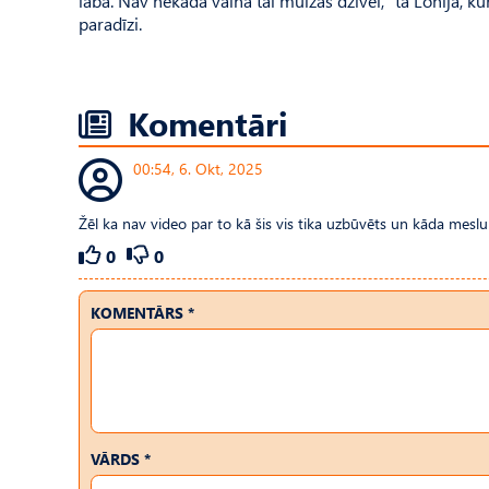
laba. Nav nekāda vaina tai muižas dzīvei,” tā Lonija,
paradīzi.
Komentāri
00:54, 6. Okt, 2025
Žēl ka nav video par to kā šis vis tika uzbūvēts un kāda meslu
0
0
KOMENTĀRS *
VĀRDS *