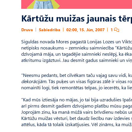
Kārtūžu muižas jaunais tēr
Druva
Sabiedrība
02:00, 15. Jūn, 2007
1
Siguldas novada Mores pagastā Lonijas Lozes un Viktor
netipisks nosaukums – zemnieku saimniecība “Kārtūžu
dzīvojamā māja, un tagadējie saimnieki neslēpj, ka ēka
atkritumu izgāztuvi. Jau desmit gadus saimnieki un viņ
“Neesmu pedants, bet cilvēkam taču vajag savu vidi, kur
dekorācijām
. Tās puķes un visas figūras zālē ir viņas 
nomainīti logi, tiek remontētas telpas, jo iecerēts, ka 
“Kad mūs iztiesāja no mājas, jo tai bija uzradušies īp
arī pirms desmit gadiem dzīvojamo platību mūsu pagastā
Joprojām zinu, ka manā mūžā vairs brīvdienu nebūs un n
Kārtūžu muižas vēsturi, bet daudz liecību nav izdevies 
attēlus, kāda tā tolaik izskatījusies. Vēl zināms, ka mui