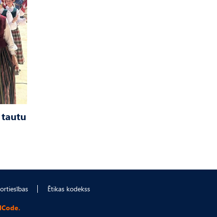
 tautu
ortiesības
Ētikas kodekss
lCode.