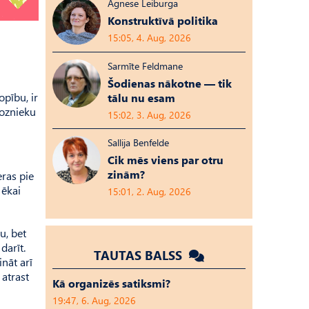
Agnese Leiburga
Konstruktīvā politika
15:05, 4. Aug, 2026
Sarmīte Feldmane
Šodienas nākotne — tik
pību, ir
tālu nu esam
hoznieku
15:02, 3. Aug, 2026
Sallija Benfelde
Cik mēs viens par otru
zinām?
eras pie
 ēkai
15:01, 2. Aug, 2026
u, bet
darīt.
TAUTAS BALSS
nāt arī
 atrast
Kā organizēs satiksmi?
19:47, 6. Aug, 2026