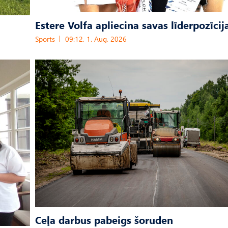
Estere Volfa apliecina savas līderpozīcij
Sports
09:12, 1. Aug, 2026
Ceļa darbus pabeigs šoruden