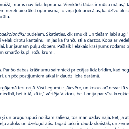
m muižā, mums nav liela lepnuma. Vienkārši tādas ir mūsu mājas,” t
em nereti pietrūkst optimisma, jo viņa ļoti priecājas, ka dzīvo tik 
prāta.
odekolončiku
pudelēm. Skatieties, cik smuki! Un tiešām labi aug,”
i vēlāk cirptu kantainu, līnijās kā franču stila dārzos. Kopā ar vede
azdai, kur jaunām puķu dobēm. Pašlaik lielākais krāšņums rodams p
nām smaržo kupli rožu krūmi.
s. Par šo dabas krāšņumu saimnieki priecājas līdz brīdim, kad neg
ri, un pēc postījumiem atkal ir daudz lieka darāmā.
jamā teritorijā. Visi liegumi ir jāievēro, un kokus arī nevar tā v
cībā, bet ir tā, kā ir,” vērtēja Viktors, bet Lonija par vīra kreņķi
ārķi un bruņurupuci nolikām zālienā, tos man uzdāvināja. Bet, ja at
eļu aploks un dzeloņdrātis. Tagad taču ir daudz skaistāk, un zeme 