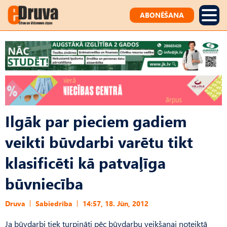
ABONĒŠANA
Ilgāk par pieciem gadiem
veikti būvdarbi varētu tikt
klasificēti kā patvaļīga
būvniecība
Druva
Sabiedrība
14:57, 18. Jūn, 2012
Ja būvdarbi tiek turpināti pēc būvdarbu veikšanai noteiktā