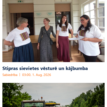
Stipras sievietes vēsturē un kājbumba
Sabiedrība
03:00, 1. Aug, 2026