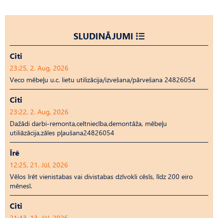
SLUDINĀJUMI
Citi
23:25, 2. Aug, 2026
Veco mēbeļu u.c. lietu utilizācija/izvešana/pārvešana 24826054
Citi
23:22, 2. Aug, 2026
Dažādi darbi-remonta,celtniecība,demontāža, mēbeļu
utiliāzācija,zāles pļaušana24826054
Īrē
12:25, 21. Jūl, 2026
Vēlos īrēt vienistabas vai divistabas dzīvokli cēsīs, līdz 200 eiro
mēnesī.
Citi
21:43, 13. Jūl, 2026