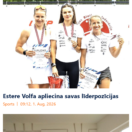
Estere Volfa apliecina savas līderpozīcijas
Sports
09:12, 1. Aug, 2026