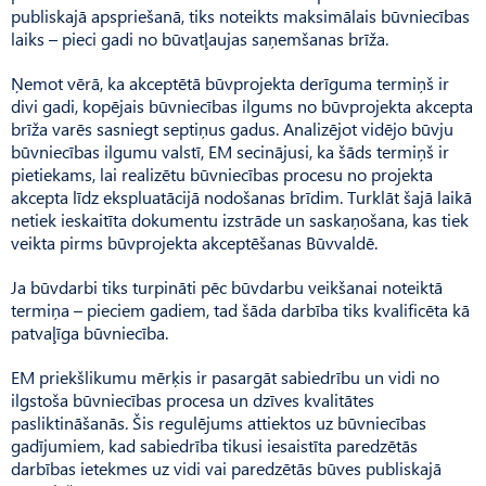
publiskajā apspriešanā, tiks noteikts maksimālais būvniecības
laiks – pieci gadi no būvatļaujas saņemšanas brīža.
Ņemot vērā, ka akceptētā būvprojekta derīguma termiņš ir
divi gadi, kopējais būvniecības ilgums no būvprojekta akcepta
brīža varēs sasniegt septiņus gadus. Analizējot vidējo būvju
būvniecības ilgumu valstī, EM secinājusi, ka šāds termiņš ir
pietiekams, lai realizētu būvniecības procesu no projekta
akcepta līdz ekspluatācijā nodošanas brīdim. Turklāt šajā laikā
netiek ieskaitīta dokumentu izstrāde un saskaņošana, kas tiek
veikta pirms būvprojekta akceptēšanas Būvvaldē.
Ja būvdarbi tiks turpināti pēc būvdarbu veikšanai noteiktā
termiņa – pieciem gadiem, tad šāda darbība tiks kvalificēta kā
patvaļīga būvniecība.
EM priekšlikumu mērķis ir pasargāt sabiedrību un vidi no
ilgstoša būvniecības procesa un dzīves kvalitātes
pasliktināšanās. Šis regulējums attiektos uz būvniecības
gadījumiem, kad sabiedrība tikusi iesaistīta paredzētās
darbības ietekmes uz vidi vai paredzētās būves publiskajā