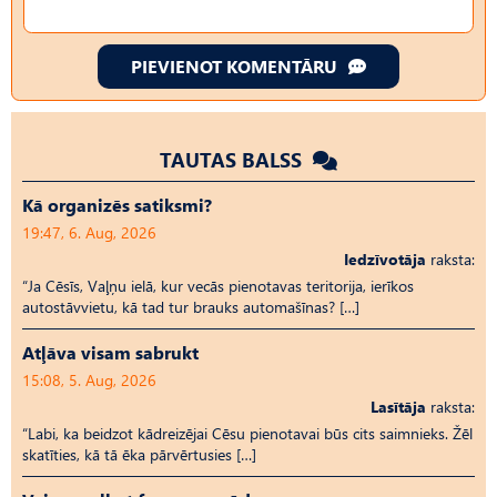
PIEVIENOT KOMENTĀRU
TAUTAS BALSS
Kā organizēs satiksmi?
19:47, 6. Aug, 2026
Iedzīvotāja
raksta:
“Ja Cēsīs, Vaļņu ielā, kur vecās pienotavas teritorija, ierīkos
autostāvvietu, kā tad tur brauks automašīnas? […]
Atļāva visam sabrukt
15:08, 5. Aug, 2026
Lasītāja
raksta:
“Labi, ka beidzot kādreizējai Cēsu pienotavai būs cits saimnieks. Žēl
skatīties, kā tā ēka pārvērtusies […]