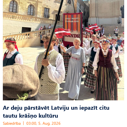
Ar deju pārstāvēt Latviju un iepazīt citu
tautu krāšņo kultūru
Sabiedrība
03:00, 5. Aug, 2026