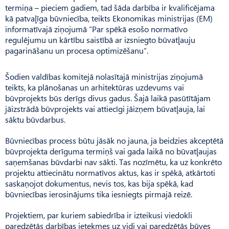
termiņa – pieciem gadiem, tad šāda darbība ir kvalificējama
kā patvaļīga būvniecība, teikts Ekonomikas ministrijas (EM)
informatīvajā ziņojumā “Par spēkā esošo normatīvo
regulējumu un kārtību saistībā ar izsniegto būvatļauju
pagarināšanu un procesa optimizēšanu”.
Šodien valdības komitejā nolasītajā ministrijas ziņojumā
teikts, ka plānošanas un arhitektūras uzdevums vai
būvprojekts būs derīgs divus gadus. Šajā laikā pasūtītājam
jāizstrādā būvprojekts vai attiecīgi jāizņem būvatļauja, lai
sāktu būvdarbus.
Būvniecības process būtu jāsāk no jauna, ja beidzies akceptētā
būvprojekta derīguma termiņš vai gada laikā no būvatļaujas
saņemšanas būvdarbi nav sākti. Tas nozīmētu, ka uz konkrēto
projektu attiecinātu normatīvos aktus, kas ir spēkā, atkārtoti
saskaņojot dokumentus, nevis tos, kas bija spēkā, kad
būvniecības ierosinājums tika iesniegts pirmajā reizē.
Projektiem, par kuriem sabiedrība ir izteikusi viedokli
paredzētās darbības ietekmes uz vidi vai paredzētās būves