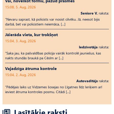
Vai, novelkot formu, pazūd prasmes
15:08, 5. Aug, 2026
Seniore V.
raksta:
“Nevaru saprast, kā policists var nosist cilvēku. Jā, neesot bijis
darbā, bet vai policistiem neiemāca, […]
Jāierāda vieta, kur trokšņot
15:04, 3. Aug, 2026
Iedzīvotāja
raksta:
“Saka jau, ka pašvaldības policija vairāk kontrolē jauniešus, kas
nakts stundās braukā pa Cēsīm ar […]
Vajadzīga ātruma kontrole
15:04, 2. Aug, 2026
Autovadītājs
raksta:
“Pēdējais laiks uz Vid­ze­mes šosejas no Līgatnes līdz Ieriķiem arī
ieviest ātruma kontroles posmu. Citādi […]
Lasītākie raksti