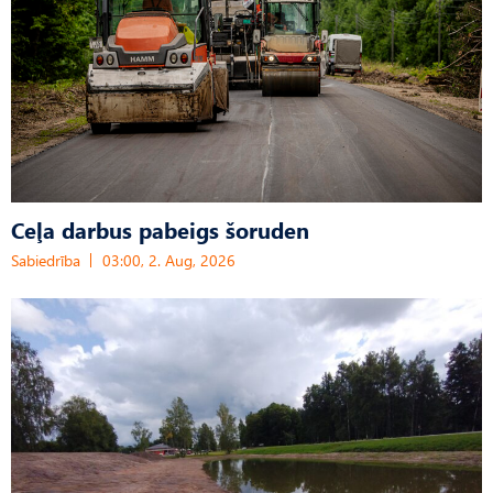
Ceļa darbus pabeigs šoruden
Sabiedrība
03:00, 2. Aug, 2026