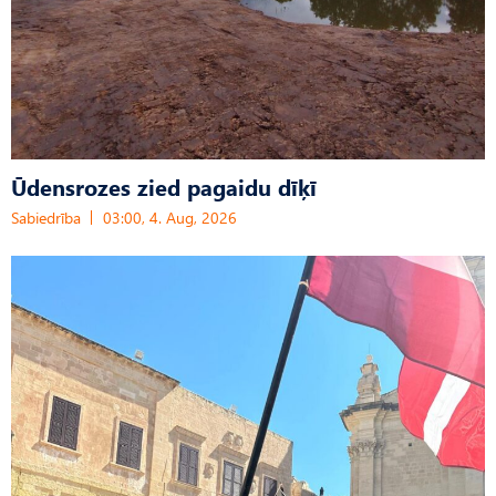
Ūdensrozes zied pagaidu dīķī
Sabiedrība
03:00, 4. Aug, 2026