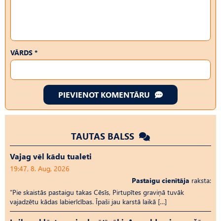
VĀRDS *
PIEVIENOT KOMENTĀRU
TAUTAS BALSS
Vajag vēl kādu tualeti
19:47, 8. Aug, 2026
Pastaigu cienītāja
raksta:
“Pie skaistās pastaigu takas Cēsīs, Pirtupītes graviņā tuvāk
vajadzētu kādas labierīcības. Īpaši jau karstā laikā […]