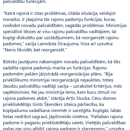
pašvaldību funkcijām.
“Katrā rajonā ir citas problēmas, citāda situācija, veidojot
novadus. Ir jāapzina tās rajonu padomju funkcijas, kuras,
nododot novadu pašvaldībām, sagādās problēmas. Ministrijas
speciālisti tiksies ar visu rajonu pašvaldību vadītājiem, lai
kopīgi diskutētu par uzstādījumiem, kā reorganizēt rajonu
padomes,” sacīja Laimdota Straujuma. Viņa arī uzsvēra:
“Nevis likvidēt, bet reorganizēt.”
Būtisks jautājums nākamajām novadu pašvaldībām, kā tiks
sadalīta rajona padomju manta un funkcijas. Rajonu
padomēm pašām jāizstrādā reorganizācijas plāns. “Bija
priekšlikums ministrijai reorganizācijā nejaukties, toties
daudzu pašvaldību vadītāji sacīja – uzrakstiet kritērijus, mēs
saplēsīsimies. Ne jau ministrija lems, kam kuru zīmuli no
rajona padomes atdot,” stāstīja Artis Stucka. Cēsu domes
priekšsēdētājs Gints Šķenders izteica pārliecību, ka
kopīpašuma sadalīšana vienmēr ir sarežģīta. Kopīgās, labās
lietas nedrīkst sagraut, jāpilnveido sistēma. “Patlaban rajona
padome ir pagastu priekšsēdētāju saiets. Vietējās pašvaldības
pašas par visu atbild, rajona padome ir starpposms,” uzsvēra