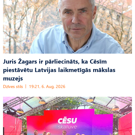
Juris Žagars ir pārliecināts, ka Cēsīm
piestāvētu Latvijas laikmetīgās mākslas
muzejs
Dzīves stils
19:21, 6. Aug, 2026