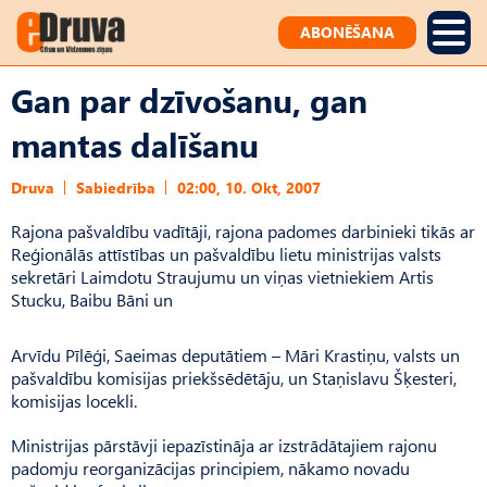
ABONĒŠANA
Gan par dzīvošanu, gan
mantas dalīšanu
Druva
Sabiedrība
02:00, 10. Okt, 2007
Rajona pašvaldību vadītāji, rajona padomes darbinieki tikās ar
Reģionālās attīstības un pašvaldību lietu ministrijas valsts
sekretāri Laimdotu Straujumu un viņas vietniekiem Artis
Stucku, Baibu Bāni un
Arvīdu Pīlēģi, Saeimas deputātiem – Māri Krastiņu, valsts un
pašvaldību komisijas priekšsēdētāju, un Staņislavu Šķesteri,
komisijas locekli.
Ministrijas pārstāvji iepazīstināja ar izstrādātajiem rajonu
padomju reorganizācijas principiem, nākamo novadu