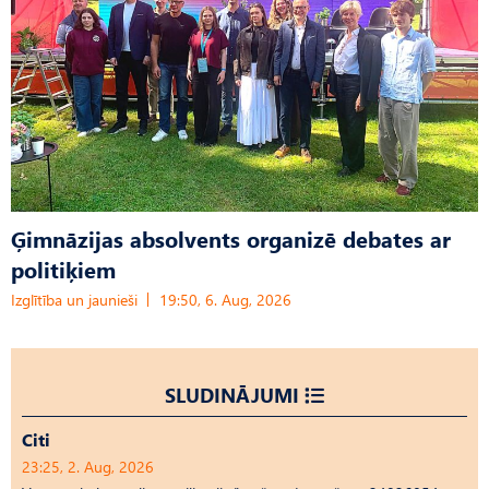
Ģimnāzijas absolvents organizē debates ar
politiķiem
Izglītība un jaunieši
19:50, 6. Aug, 2026
SLUDINĀJUMI
Citi
23:25, 2. Aug, 2026