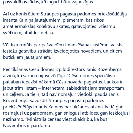
pašvaldības tādas, kā tagad, būtu vajadzīgas.
Arī uz konkrētiem Straupes pagasta padomes priekšsēdētāja
Imanta Kalniņa jautājumiem, piemēram, kas rīkos
amatiermākslas kolektīvu skates, gatavojoties Dziesmu
svētkiem, atbildes nebija.
Vēl tika runāts par pašvaldību finansēšanas sistēmu, valsts
iestāžu gatavību strādāt, izveidojoties novadiem, un citiem
būtiskiem jautājumiem.
Pēc tikšanās Cēsu domes izpilddirektors Jānis Rozenbergs
atzina, ka saruna bijusi vērtīga. “Cēsu domes speciālisti
patlaban iepazīst nākamā Cēsu novada pagastus. Laukos ir
jābūt trim lietām – internetam, sabiedriskajam transportam
un ceļiem. Ja tie ir, tad nav nomaļu,” viedokli pauda Jānis
Rozenbergs. Savukārt Straupes pagasta padomes
priekšsēdētājs Imants Kalniņš par tikšanos atzina, ka tā gan
rosinājusi uz pārdomām, gan sniegusi atbildes, gan ieskicējusi
nezināmo. “Ministrija cenšas viest skaidrību, kā būs.
Novembris ir pārdomu