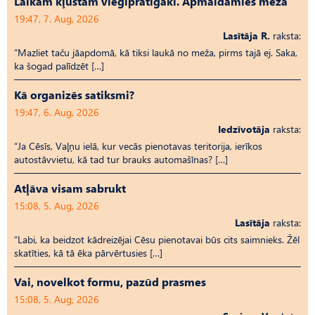
Laikam kļūstam vieglprātīgāki. Apmaldamies mežā
19:47, 7. Aug, 2026
Lasītāja R.
raksta:
“Mazliet taču jāapdomā, kā tiksi laukā no meža, pirms tajā ej. Saka,
ka šogad palīdzēt […]
Kā organizēs satiksmi?
19:47, 6. Aug, 2026
Iedzīvotāja
raksta:
“Ja Cēsīs, Vaļņu ielā, kur vecās pienotavas teritorija, ierīkos
autostāvvietu, kā tad tur brauks automašīnas? […]
Atļāva visam sabrukt
15:08, 5. Aug, 2026
Lasītāja
raksta:
“Labi, ka beidzot kādreizējai Cēsu pienotavai būs cits saimnieks. Žēl
skatīties, kā tā ēka pārvērtusies […]
Vai, novelkot formu, pazūd prasmes
15:08, 5. Aug, 2026