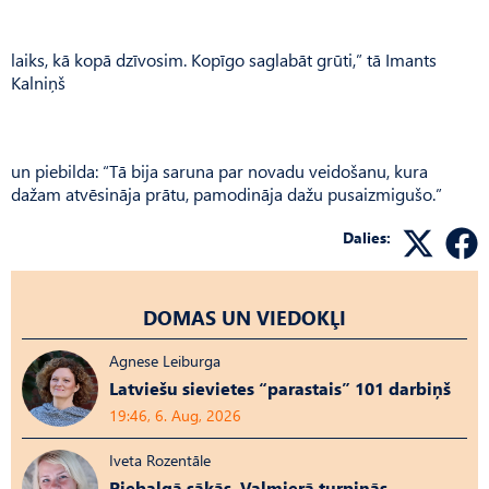
laiks, kā kopā dzīvosim. Kopīgo saglabāt grūti,” tā Imants
Kalniņš
un piebilda: “Tā bija saruna par novadu veidošanu, kura
dažam atvēsināja prātu, pamodināja dažu pusaizmigušo.”
Dalies:
DOMAS UN VIEDOKĻI
Agnese Leiburga
Latviešu sievietes “parastais” 101 darbiņš
19:46, 6. Aug, 2026
Iveta Rozentāle
Piebalgā sākās, Valmierā turpinās