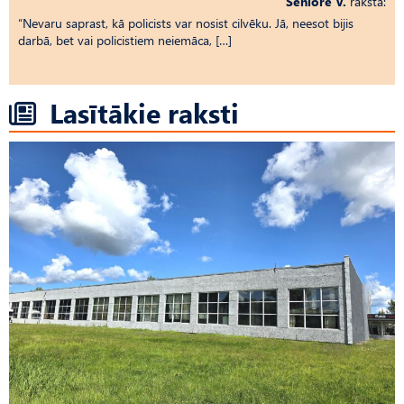
Seniore V.
raksta:
“Nevaru saprast, kā policists var nosist cilvēku. Jā, neesot bijis
darbā, bet vai policistiem neiemāca, […]
Lasītākie raksti