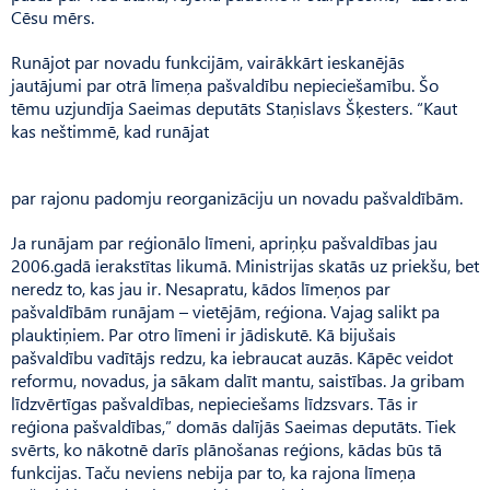
Cēsu mērs.
Runājot par novadu funkcijām, vairākkārt ieskanējās
jautājumi par otrā līmeņa pašvaldību nepieciešamību. Šo
tēmu uzjundīja Saeimas deputāts Staņislavs Šķesters. “Kaut
kas neštimmē, kad runājat
par rajonu padomju reorganizāciju un novadu pašvaldībām.
Ja runājam par reģionālo līmeni, apriņķu pašvaldības jau
2006.gadā ierakstītas likumā. Ministrijas skatās uz priekšu, bet
neredz to, kas jau ir. Nesapratu, kādos līmeņos par
pašvaldībām runājam – vietējām, reģiona. Vajag salikt pa
plauktiņiem. Par otro līmeni ir jādiskutē. Kā bijušais
pašvaldību vadītājs redzu, ka iebraucat auzās. Kāpēc veidot
reformu, novadus, ja sākam dalīt mantu, saistības. Ja gribam
līdzvērtīgas pašvaldības, nepieciešams līdzsvars. Tās ir
reģiona pašvaldības,” domās dalījās Saeimas deputāts. Tiek
svērts, ko nākotnē darīs plānošanas reģions, kādas būs tā
funkcijas. Taču neviens nebija par to, ka rajona līmeņa