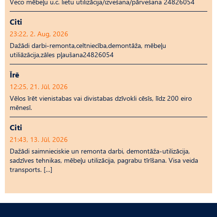
Veco mēbeļu u.c. lietu utilizācija/izvešana/pārvešana 24826054
Citi
23:22, 2. Aug, 2026
Dažādi darbi-remonta,celtniecība,demontāža, mēbeļu
utiliāzācija,zāles pļaušana24826054
Īrē
12:25, 21. Jūl, 2026
Vēlos īrēt vienistabas vai divistabas dzīvokli cēsīs, līdz 200 eiro
mēnesī.
Citi
21:43, 13. Jūl, 2026
Dažādi saimnieciskie un remonta darbi, demontāža-utilizācija,
sadzīves tehnikas, mēbeļu utilizācija, pagrabu tīrīšana. Visa veida
transports. […]