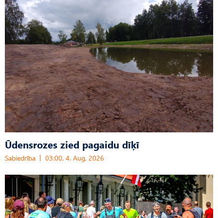
Ūdensrozes zied pagaidu dīķī
Sabiedrība
03:00, 4. Aug, 2026