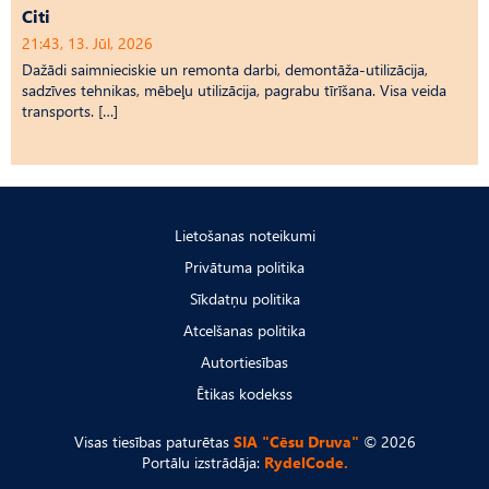
Citi
21:43, 13. Jūl, 2026
Dažādi saimnieciskie un remonta darbi, demontāža-utilizācija,
sadzīves tehnikas, mēbeļu utilizācija, pagrabu tīrīšana. Visa veida
transports. […]
Lietošanas noteikumi
Privātuma politika
Sīkdatņu politika
Atcelšanas politika
Autortiesības
Ētikas kodekss
Visas tiesības paturētas
SIA "Cēsu Druva"
© 2026
Portālu izstrādāja:
RydelCode.