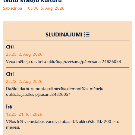
Sabiedrība
03:00, 5. Aug, 2026
SLUDINĀJUMI
Citi
23:25, 2. Aug, 2026
Veco mēbeļu u.c. lietu utilizācija/izvešana/pārvešana 24826054
Citi
23:22, 2. Aug, 2026
Dažādi darbi-remonta,celtniecība,demontāža, mēbeļu
utiliāzācija,zāles pļaušana24826054
Īrē
12:25, 21. Jūl, 2026
Vēlos īrēt vienistabas vai divistabas dzīvokli cēsīs, līdz 200 eiro
mēnesī.