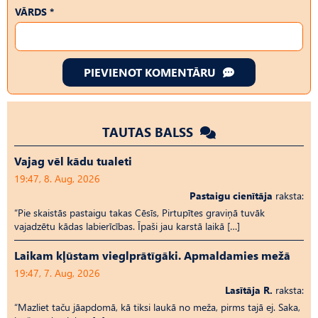
VĀRDS *
PIEVIENOT KOMENTĀRU
TAUTAS BALSS
Vajag vēl kādu tualeti
19:47, 8. Aug, 2026
Pastaigu cienītāja
raksta:
“Pie skaistās pastaigu takas Cēsīs, Pirtupītes graviņā tuvāk
vajadzētu kādas labierīcības. Īpaši jau karstā laikā […]
Laikam kļūstam vieglprātīgāki. Apmaldamies mežā
19:47, 7. Aug, 2026
Lasītāja R.
raksta:
“Mazliet taču jāapdomā, kā tiksi laukā no meža, pirms tajā ej. Saka,