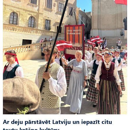
Ar deju pārstāvēt Latviju un iepazīt citu
tautu krāšņo kultūru