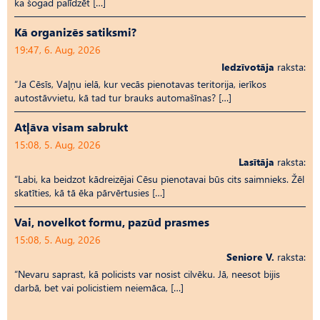
ka šogad palīdzēt […]
Kā organizēs satiksmi?
19:47, 6. Aug, 2026
Iedzīvotāja
raksta:
“Ja Cēsīs, Vaļņu ielā, kur vecās pienotavas teritorija, ierīkos
autostāvvietu, kā tad tur brauks automašīnas? […]
Atļāva visam sabrukt
15:08, 5. Aug, 2026
Lasītāja
raksta:
“Labi, ka beidzot kādreizējai Cēsu pienotavai būs cits saimnieks. Žēl
skatīties, kā tā ēka pārvērtusies […]
Vai, novelkot formu, pazūd prasmes
15:08, 5. Aug, 2026
Seniore V.
raksta:
“Nevaru saprast, kā policists var nosist cilvēku. Jā, neesot bijis
darbā, bet vai policistiem neiemāca, […]