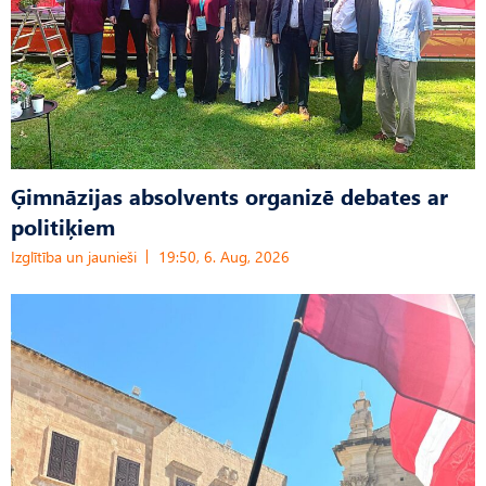
Ģimnāzijas absolvents organizē debates ar
politiķiem
Izglītība un jaunieši
19:50, 6. Aug, 2026