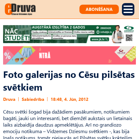
ABONĒŠANA
Foto galerijas no Cēsu pilsētas
svētkiem
Druva
Sabiedrība
18:48, 4. Jūn, 2012
Cēsu svētki šogad bija dažādiem pasākumiem, notikumiem
bagāti, jauki un interesanti, bet diemžēl aukstais un lietainais
laiks aizbaidīja daudzus apmeklētājus. Arī no grandiozo
emociju notikuma – Vidzemes Dziesmu svētkiem -, kas bija
īpašs notikums, tomēr piejaucās arī Pilsētas svētku kokteilim.