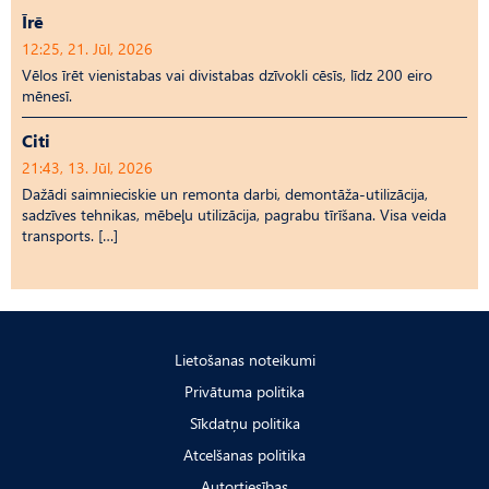
Īrē
12:25, 21. Jūl, 2026
Vēlos īrēt vienistabas vai divistabas dzīvokli cēsīs, līdz 200 eiro
mēnesī.
Citi
21:43, 13. Jūl, 2026
Dažādi saimnieciskie un remonta darbi, demontāža-utilizācija,
sadzīves tehnikas, mēbeļu utilizācija, pagrabu tīrīšana. Visa veida
transports. […]
Lietošanas noteikumi
Privātuma politika
Sīkdatņu politika
Atcelšanas politika
Autortiesības