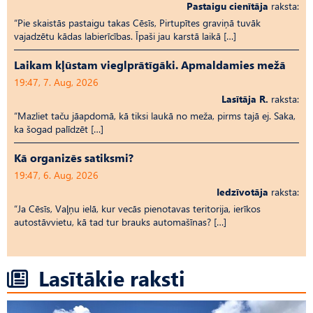
Pastaigu cienītāja
raksta:
“Pie skaistās pastaigu takas Cēsīs, Pirtupītes graviņā tuvāk
vajadzētu kādas labierīcības. Īpaši jau karstā laikā […]
Laikam kļūstam vieglprātīgāki. Apmaldamies mežā
19:47, 7. Aug, 2026
Lasītāja R.
raksta:
“Mazliet taču jāapdomā, kā tiksi laukā no meža, pirms tajā ej. Saka,
ka šogad palīdzēt […]
Kā organizēs satiksmi?
19:47, 6. Aug, 2026
Iedzīvotāja
raksta:
“Ja Cēsīs, Vaļņu ielā, kur vecās pienotavas teritorija, ierīkos
autostāvvietu, kā tad tur brauks automašīnas? […]
Lasītākie raksti