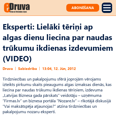
ABONĒŠANA
Eksperti: Lielāki tēriņi ap
algas dienu liecina par naudas
trūkumu ikdienas izdevumiem
(VIDEO)
Druva
Sabiedrība
13:04, 12. Jūn, 2012
Tirdzniecības un pakalpojumu sfērā joprojām vērojams
izteikts pirkumu skaits pieaugums algas izmaksas dienās, kas
liecina par naudas trūkumu ikdienas tēriņiem, izdevuma
„Latvijas Biznesa gada pārskats” veidotāju – uzņēmuma
“Firmas.lv” un biznesa portāla “Nozare.lv” – rīkotājā diskusijā
“Vai maksātspēja atjaunojas?” atzina tirdzniecības un
pakalpojumu nozaru eksperti.