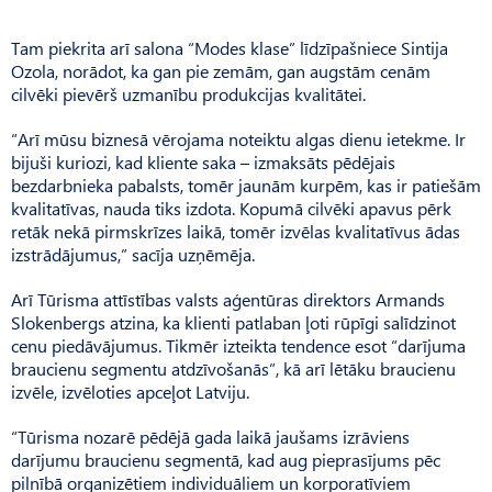
Tam piekrita arī salona “Modes klase” līdzīpašniece Sintija
Ozola, norādot, ka gan pie zemām, gan augstām cenām
cilvēki pievērš uzmanību produkcijas kvalitātei.
“Arī mūsu biznesā vērojama noteiktu algas dienu ietekme. Ir
bijuši kuriozi, kad kliente saka – izmaksāts pēdējais
bezdarbnieka pabalsts, tomēr jaunām kurpēm, kas ir patiešām
kvalitatīvas, nauda tiks izdota. Kopumā cilvēki apavus pērk
retāk nekā pirmskrīzes laikā, tomēr izvēlas kvalitatīvus ādas
izstrādājumus,” sacīja uzņēmēja.
Arī Tūrisma attīstības valsts aģentūras direktors Armands
Slokenbergs atzina, ka klienti patlaban ļoti rūpīgi salīdzinot
cenu piedāvājumus. Tikmēr izteikta tendence esot “darījuma
braucienu segmentu atdzīvošanās”, kā arī lētāku braucienu
izvēle, izvēloties apceļot Latviju.
“Tūrisma nozarē pēdējā gada laikā jaušams izrāviens
darījumu braucienu segmentā, kad aug pieprasījums pēc
pilnībā organizētiem individuāliem un korporatīviem