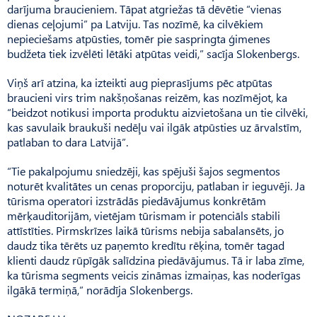
darījuma braucieniem. Tāpat atgriežas tā dēvētie “vienas
dienas ceļojumi” pa Latviju. Tas nozīmē, ka cilvēkiem
nepieciešams atpūsties, tomēr pie saspringta ģimenes
budžeta tiek izvēlēti lētāki atpūtas veidi,” sacīja Slokenbergs.
Viņš arī atzina, ka izteikti aug pieprasījums pēc atpūtas
braucieni virs trim nakšņošanas reizēm, kas nozīmējot, ka
“beidzot notikusi importa produktu aizvietošana un tie cilvēki,
kas savulaik braukuši nedēļu vai ilgāk atpūsties uz ārvalstīm,
patlaban to dara Latvijā”.
“Tie pakalpojumu sniedzēji, kas spējuši šajos segmentos
noturēt kvalitātes un cenas proporciju, patlaban ir ieguvēji. Ja
tūrisma operatori izstrādās piedāvājumus konkrētām
mērķauditorijām, vietējam tūrismam ir potenciāls stabili
attīstīties. Pirmskrīzes laikā tūrisms nebija sabalansēts, jo
daudz tika tērēts uz paņemto kredītu rēķina, tomēr tagad
klienti daudz rūpīgāk salīdzina piedāvājumus. Tā ir laba zīme,
ka tūrisma segments veicis zināmas izmaiņas, kas noderīgas
ilgākā termiņā,” norādīja Slokenbergs.