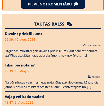
PIEVIENOT KOMENTĀRU
TAUTAS BALSS
Dīvains priekšlikums
22:39, 10. Aug, 2026
Vilnis
raksta:
“Izglītības ministrei gan dīvains priekšlikums ļaut saņemt pamata
izglītības atestātu, kaut gala eksāmens nav nokārtots. […]
Tikai pie notāra?
22:39, 10. Aug, 2026
D.
raksta:
“Ja bāriņtiesas vairs nesniegs notariālus pakalpojumus, kā izsakās
jaunais tieslietu ministrs Smiltēns, lauku iedzīvotājiem un […]
Vajag vēl kādu tualeti
19:47, 8. Aug, 2026