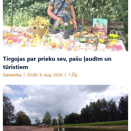
Tirgojas par prieku sev, pašu ļaudīm un
tūristiem
Sabiedrība
03:00, 9. Aug, 2026
1