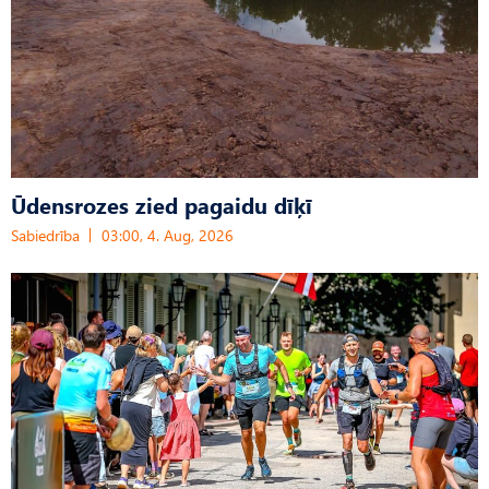
Ūdensrozes zied pagaidu dīķī
Sabiedrība
03:00, 4. Aug, 2026