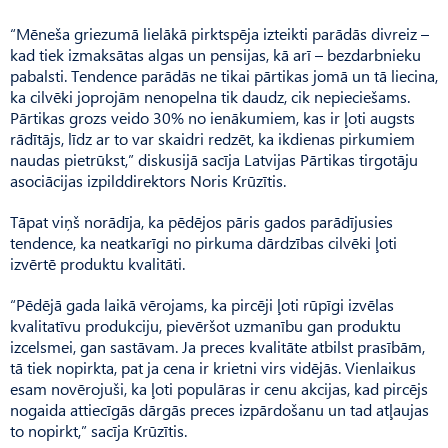
“Mēneša griezumā lielākā pirktspēja izteikti parādās divreiz –
kad tiek izmaksātas algas un pensijas, kā arī – bezdarbnieku
pabalsti. Tendence parādās ne tikai pārtikas jomā un tā liecina,
ka cilvēki joprojām nenopelna tik daudz, cik nepieciešams.
Pārtikas grozs veido 30% no ienākumiem, kas ir ļoti augsts
rādītājs, līdz ar to var skaidri redzēt, ka ikdienas pirkumiem
naudas pietrūkst,” diskusijā sacīja Latvijas Pārtikas tirgotāju
asociācijas izpilddirektors Noris Krūzītis.
Tāpat viņš norādīja, ka pēdējos pāris gados parādījusies
tendence, ka neatkarīgi no pirkuma dārdzības cilvēki ļoti
izvērtē produktu kvalitāti.
“Pēdējā gada laikā vērojams, ka pircēji ļoti rūpīgi izvēlas
kvalitatīvu produkciju, pievēršot uzmanību gan produktu
izcelsmei, gan sastāvam. Ja preces kvalitāte atbilst prasībām,
tā tiek nopirkta, pat ja cena ir krietni virs vidējās. Vienlaikus
esam novērojuši, ka ļoti populāras ir cenu akcijas, kad pircējs
nogaida attiecīgās dārgās preces izpārdošanu un tad atļaujas
to nopirkt,” sacīja Krūzītis.