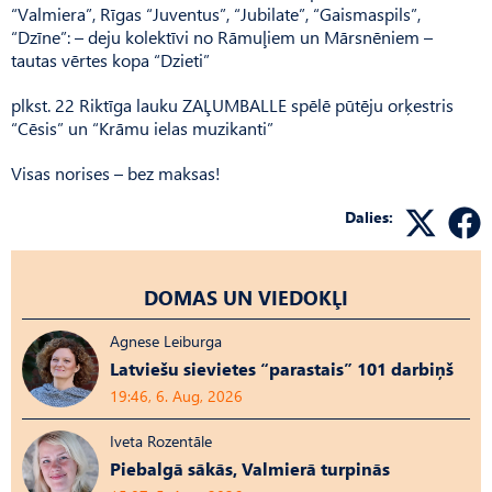
“Valmiera”, Rīgas “Juventus”, “Jubilate”, “Gaismaspils”,
“Dzīne”: – deju kolektīvi no Rāmuļiem un Mārsnēniem –
tautas vērtes kopa “Dzieti”
plkst. 22 Riktīga lauku ZAĻUMBALLE spēlē pūtēju orķestris
“Cēsis” un “Krāmu ielas muzikanti”
Visas norises – bez maksas!
Dalies:
DOMAS UN VIEDOKĻI
Agnese Leiburga
Latviešu sievietes “parastais” 101 darbiņš
19:46, 6. Aug, 2026
Iveta Rozentāle
Piebalgā sākās, Valmierā turpinās