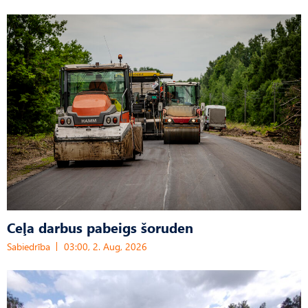
Ceļa darbus pabeigs šoruden
Sabiedrība
03:00, 2. Aug, 2026