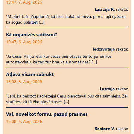
19:47, 7. Aug, 2026
Lasītāja R.
raksta:
“Mazliet taču jāapdomā, kā tiksi laukā no meža, pirms tajā ej. Saka,
ka šogad palīdzēt […]
Kā organizēs satiksmi?
19:47, 6. Aug, 2026
Iedzīvotāja
raksta:
“Ja Cēsīs, Vaļņu ielā, kur vecās pienotavas teritorija, ierīkos
autostāvvietu, kā tad tur brauks automašīnas? […]
Atļāva visam sabrukt
15:08, 5. Aug, 2026
Lasītāja
raksta:
“Labi, ka beidzot kādreizējai Cēsu pienotavai būs cits saimnieks. Žēl
skatīties, kā tā ēka pārvērtusies […]
Vai, novelkot formu, pazūd prasmes
15:08, 5. Aug, 2026
Seniore V.
raksta: