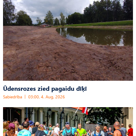
Ūdensrozes zied pagaidu dīķī
Sabiedrība
03:00, 4. Aug, 2026