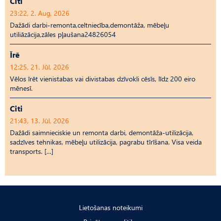
Citi
23:22, 2. Aug, 2026
Dažādi darbi-remonta,celtniecība,demontāža, mēbeļu
utiliāzācija,zāles pļaušana24826054
Īrē
12:25, 21. Jūl, 2026
Vēlos īrēt vienistabas vai divistabas dzīvokli cēsīs, līdz 200 eiro
mēnesī.
Citi
21:43, 13. Jūl, 2026
Dažādi saimnieciskie un remonta darbi, demontāža-utilizācija,
sadzīves tehnikas, mēbeļu utilizācija, pagrabu tīrīšana. Visa veida
transports. […]
Lietošanas noteikumi