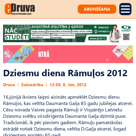
ABONĒŠANA
Dziesmu diena Rāmuļos 2012
Druva
Sabiedrība
12:50, 8. Jūn, 2012
16.jūnijā ikviens laipni aicināts apmeklēt Dziesmu dienu
Rāmuļos, kas veltīta Daumanta Gaiļa 85 gadu jubilejas atcerei.
Cēsu novada Vaives pagasta Rāmuļi ir Vispārējo Latviešu
Dziesmu svētku virsdiriģenta Daumanta Gaiļa dzimtā puse.
Tradicionāli, ik pēc pieciem gadiem, Rāmuļu pamatskolas
estrādē notiek Dziesmu diena, veltīta D.Gaiļa atcerei, šogad
diriģentam apritētu 85 gadi.