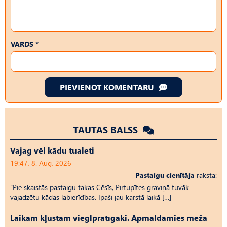
VĀRDS *
PIEVIENOT KOMENTĀRU
TAUTAS BALSS
Vajag vēl kādu tualeti
19:47, 8. Aug, 2026
Pastaigu cienītāja
raksta:
“Pie skaistās pastaigu takas Cēsīs, Pirtupītes graviņā tuvāk
vajadzētu kādas labierīcības. Īpaši jau karstā laikā […]
Laikam kļūstam vieglprātīgāki. Apmaldamies mežā