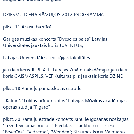
DZIESMU DIENA RĀMUĻOS 2012 PROGRAMMA:
plkst. 11 Āraišu baznīcā
Garīgās mūzikas koncerts “Dvēseles balss” Latvijas
Universitātes jauktais koris JUVENTUS,
Latvijas Universitātes Teoloģijas fakultātes
jauktais koris JUBILATE, Latvijas Zinātņu akadēmijas jauktais
koris GAISMASPILS, VEF Kultūras pils jauktais koris DZĪNE
plkst. 18 Rāmuļu pamatskolas estrādē
J.Kalniņš “Lolitas brīnumputns” Latvijas Mūzikas akadēmijas
operas studija “Figaro”
plkst. 20 Rāmuļu estrādē koncerts Jānu ielīgošanas noskaņās
“Tēvu tēvi laipas meta…” Piedalās: – jauktie kori – Cēsu
“Beverīna”, “Vidzeme”, “Wenden”; Straupes koris, Valmieras