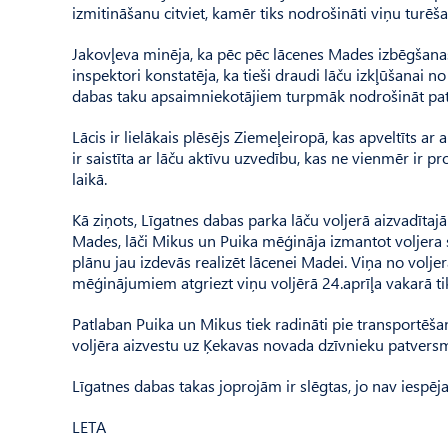
izmitināšanu citviet, kamēr tiks nodrošināti viņu turēš
Jakovļeva minēja, ka pēc pēc lācenes Mades izbēgšana
inspektori konstatēja, ka tieši draudi lāču izkļūšanai 
dabas taku apsaimniekotājiem turpmāk nodrošināt pa
Lācis ir lielākais plēsējs Ziemeļeiropā, kas apveltīts
ir saistīta ar lāču aktīvu uzvedību, kas ne vienmēr ir p
laikā.
Kā ziņots, Līgatnes dabas parka lāču voljerā aizvadītajā
Mades, lāči Mikus un Puika mēģināja izmantot voljera sli
plānu jau izdevās realizēt lācenei Madei. Viņa no volje
mēģinājumiem atgriezt viņu voljērā 24.aprīļa vakarā 
Patlaban Puika un Mikus tiek radināti pie transportēša
voljēra aizvestu uz Ķekavas novada dzīvnieku patversm
Līgatnes dabas takas joprojām ir slēgtas, jo nav iesp
LETA