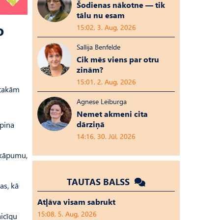
Šodienas nākotne — tik
tālu nu esam
o
15:02, 3. Aug, 2026
Sallija Benfelde
Cik mēs viens par otru
zinām?
15:01, 2. Aug, 2026
 takām
Agnese Leiburga
Nemet akmeni cita
dārziņā
rpina
14:16, 30. Jūl, 2026
ārkāpumu,
TAUTAS BALSS
as, kā
Atļāva visam sabrukt
15:08, 5. Aug, 2026
aicīgu