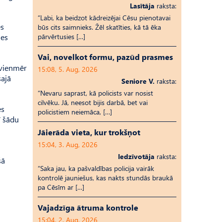
Lasītāja
raksta:
“Labi, ka beidzot kādreizējai Cēsu pienotavai
es
būs cits saimnieks. Žēl skatīties, kā tā ēka
nes
pārvērtusies […]
Vai, novelkot formu, pazūd prasmes
 vienmēr
15:08, 5. Aug, 2026
šajā
Seniore V.
raksta:
“Nevaru saprast, kā policists var nosist
cilvēku. Jā, neesot bijis darbā, bet vai
es
policistiem neiemāca, […]
ī šādu
Jāierāda vieta, kur trokšņot
15:04, 3. Aug, 2026
Iedzīvotāja
raksta:
šā
“Saka jau, ka pašvaldības policija vairāk
kontrolē jauniešus, kas nakts stundās braukā
pa Cēsīm ar […]
Vajadzīga ātruma kontrole
15:04, 2. Aug, 2026