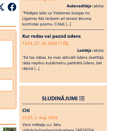
Autovadītājs
raksta:
“Pēdējais laiks uz Vid­ze­mes šosejas no
Līgatnes līdz Ieriķiem arī ieviest ātruma
kontroles posmu. Citādi […]
Kur rodas vai pazūd ūdens
13:24, 27. Jūl, 2026
1
Lasītājs
raksta:
“Kā tas nākas, ka man dzīvoklī ūdens skaitītājs
rāda nepilnu kubikmetru patērētā ūdens, bet
rēķinā […]
SLUDINĀJUMI
Citi
23:25, 2. Aug, 2026
Veco mēbeļu u.c. lietu
utilizācija/izvešana/pārvešana 24826054