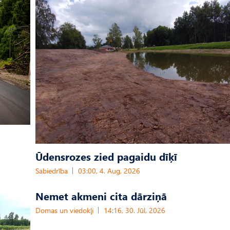
Ūdensrozes zied pagaidu dīķī
Sabiedrība
03:00, 4. Aug, 2026
Nemet akmeni cita dārziņā
Domas un viedokļi
14:16, 30. Jūl, 2026