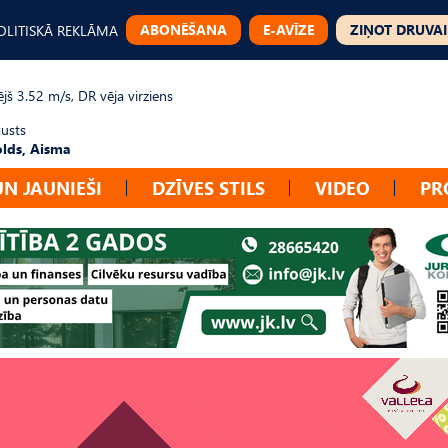
ABONĒŠANA
E-AVĪZE
ZIŅOT DRUVAI
OLITISKĀ REKLĀMA
jš 3.52 m/s, DR vēja virziens
gusts
lds, Aisma
UN JAUNIEŠI
DZĪVES STILS
VIDEO
PR