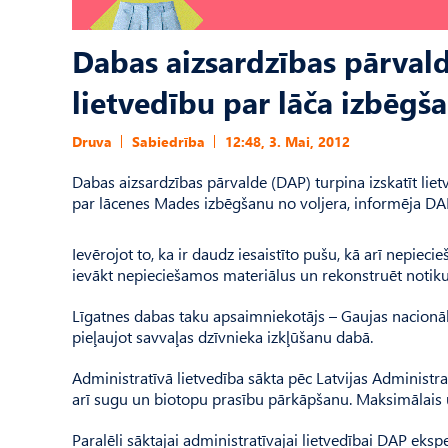
Dabas aizsardzības pārvald
lietvedību par lāča izbēgš
Druva
Sabiedrība
12:48, 3. Mai, 2012
Dabas aizsardzības pārvalde (DAP) turpina izskatīt lie
par lācenes Mades izbēgšanu no voljera, informēja DAP 
Ievērojot to, ka ir daudz iesaistīto pušu, kā arī nepiec
ievākt nepieciešamos materiālus un rekonstruēt notik
Līgatnes dabas taku apsaimniekotājs – Gaujas nacionāl
pieļaujot savvaļas dzīvnieka izkļūšanu dabā.
Administratīvā lietvedība sākta pēc Latvijas Administ
arī sugu un biotopu prasību pārkāpšanu. Maksimālais uz
Paralēli sāktajai administratīvajai lietvedībai DAP eksp