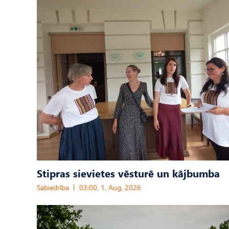
Stipras sievietes vēsturē un kājbumba
Sabiedrība
03:00, 1. Aug, 2026