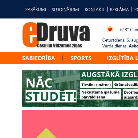
PASĀKUMI
SLUDINĀJUMI
KONTAKTI
REKLĀMA
P
+23° C, vē
Ceturtdiena, 6. au
Vārda dienas:
Asko
SABIEDRĪBA
SPORTS
IZGLĪTĪBA 