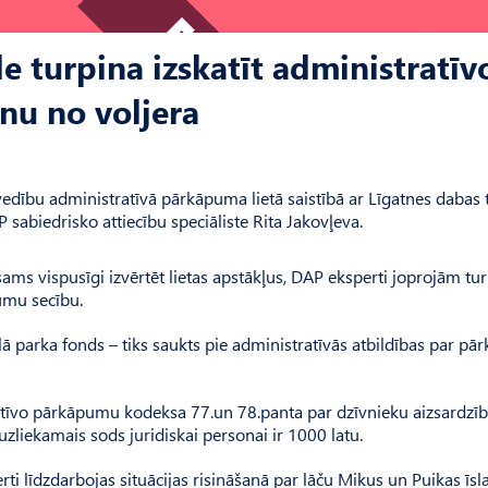
e turpina izskatīt administratīv
anu no voljera
tvedību administratīvā pārkāpuma lietā saistībā ar Līgatnes dabas
sabiedrisko attiecību speciāliste Rita Jakovļeva.
iešams vispusīgi izvērtēt lietas apstākļus, DAP eksperti joprojām tu
umu secību.
ā parka fonds – tiks saukts pie administratīvās atbildības par p
ratīvo pārkāpumu kodeksa 77.un 78.panta par dzīvnieku aizsardzīb
liekamais sods juridiskai personai ir 1000 latu.
erti līdzdarbojas situācijas risināšanā par lāču Mikus un Puikas īsl