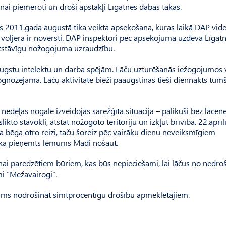
anai piemēroti un droši apstākļi Līgatnes dabas takās.
s 2011.gada augustā tika veikta apsekošana, kuras laikā DAP vid
no voljera ir novērsti. DAP inspektori pēc apsekojuma uzdeva Līgat
tstāvīgu nožogojuma uzraudzību.
 ar augstu intelektu un darba spējām. Lāču uzturēšanās iežogojumos
rognozējama. Lāču aktivitāte bieži paaugstinās tieši diennakts tum
 nedēļas nogalē izveidojās sarežģīta situācija – palikuši bez lācen
kto stāvokli, atstāt nožogoto teritoriju un izkļūt brīvībā. 22.aprīl
ra bēga otro reizi, taču šoreiz pēc vairāku dienu neveiksmīgiem
tika pieņemts lēmums Madi nošaut.
nai paredzētiem būriem, kas būs nepieciešami, lai lāčus no nedro
i “Mežavairogi”.
ējams nodrošināt simtprocentīgu drošību apmeklētājiem.