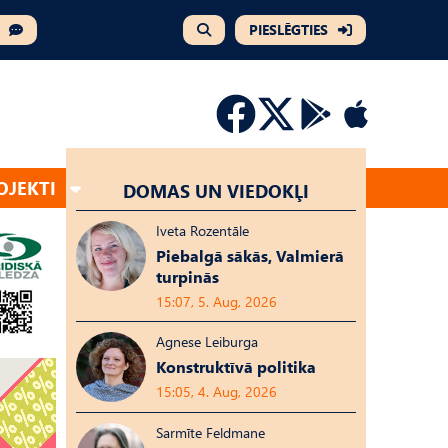
PIESLĒGTIES
OJEKTI
DOMAS UN VIEDOKĻI
Iveta Rozentāle
Piebalgā sākās, Valmierā
turpinās
15:07, 5. Aug, 2026
Agnese Leiburga
Konstruktīvā politika
15:05, 4. Aug, 2026
Sarmīte Feldmane