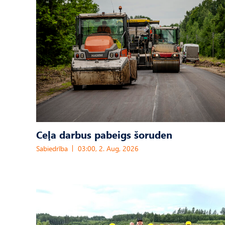
Ceļa darbus pabeigs šoruden
Sabiedrība
03:00, 2. Aug, 2026