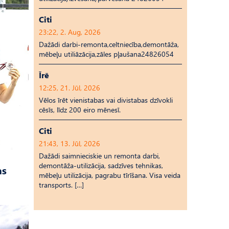
Citi
23:22, 2. Aug, 2026
Dažādi darbi-remonta,celtniecība,demontāža,
mēbeļu utiliāzācija,zāles pļaušana24826054
Īrē
12:25, 21. Jūl, 2026
Vēlos īrēt vienistabas vai divistabas dzīvokli
cēsīs, līdz 200 eiro mēnesī.
Citi
21:43, 13. Jūl, 2026
Dažādi saimnieciskie un remonta darbi,
demontāža-utilizācija, sadzīves tehnikas,
as
mēbeļu utilizācija, pagrabu tīrīšana. Visa veida
transports. […]