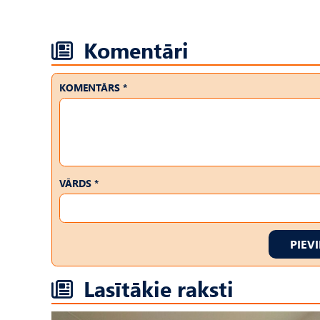
Komentāri
KOMENTĀRS *
VĀRDS *
PIEV
Lasītākie raksti