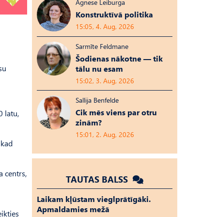
Agnese Leiburga
Konstruktīvā politika
15:05, 4. Aug, 2026
Sarmīte Feldmane
Šodienas nākotne — tik
su
tālu nu esam
15:02, 3. Aug, 2026
Sallija Benfelde
Cik mēs viens par otru
 latu,
zinām?
15:01, 2. Aug, 2026
 kad
a centrs,
TAUTAS BALSS
Laikam kļūstam vieglprātīgāki.
Apmaldamies mežā
ikties