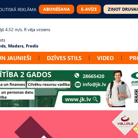
ABONĒŠANA
E-AVĪZE
ZIŅOT DRUVAI
OLITISKĀ REKLĀMA
jš 4.52 m/s, R vēja virziens
sts
ēds, Madars, Fredis
UN JAUNIEŠI
DZĪVES STILS
VIDEO
PR