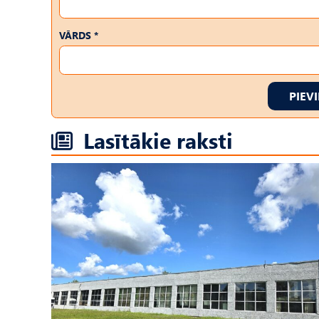
VĀRDS *
PIEV
Lasītākie raksti