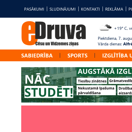
PASĀKUMI
SLUDINĀJUMI
KONTAKTI
REKLĀMA
P
+19° C, vē
Piektdiena, 7. augu
Vārda dienas:
Alfr
SABIEDRĪBA
SPORTS
IZGLĪTĪBA 