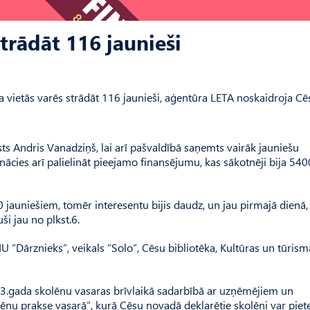
trādāt 116 jaunieši
 vietās varēs strādāt 116 jaunieši, aģentūra LETA noskaidroja Cē
ists Andris Vanadziņš, lai arī pašvaldībā saņemts vairāk jauniešu
 nācies arī palielināt pieejamo finansējumu, kas sākotnēji bija 5400
0 jauniešiem, tomēr interesentu bijis daudz, un jau pirmajā dienā,
i jau no plkst.6.
 “Dārznieks”, veikals “Solo”, Cēsu bibliotēka, Kultūras un tūrism
03.gada skolēnu vasaras brīvlaikā sadarbībā ar uzņēmējiem un
ēnu prakse vasarā”, kurā Cēsu novadā deklarētie skolēni var piete