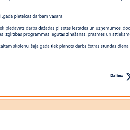
1.gadā pieteicās darbam vasarā.
ek piedāvāts darbs dažādās pilsētas iestādēs un uzņēmumos, do
jās izglītības programmās iegūtās zināšanas, prasmes un attieksm
skaitam skolēnu, šajā gadā tiek plānots darbs četras stundas dienā
Dalies: