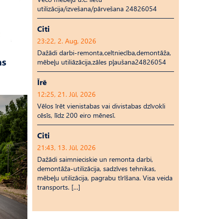
utilizācija/izvešana/pārvešana 24826054
Citi
23:22, 2. Aug, 2026
Dažādi darbi-remonta,celtniecība,demontāža,
as
mēbeļu utiliāzācija,zāles pļaušana24826054
Īrē
12:25, 21. Jūl, 2026
Vēlos īrēt vienistabas vai divistabas dzīvokli
cēsīs, līdz 200 eiro mēnesī.
Citi
21:43, 13. Jūl, 2026
Dažādi saimnieciskie un remonta darbi,
demontāža-utilizācija, sadzīves tehnikas,
mēbeļu utilizācija, pagrabu tīrīšana. Visa veida
transports. […]