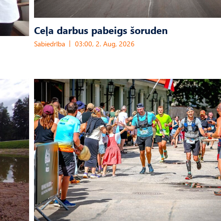
Ceļa darbus pabeigs šoruden
Sabiedrība
03:00, 2. Aug, 2026