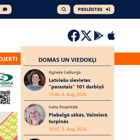
PIESLĒGTIES
OJEKTI
DOMAS UN VIEDOKĻI
Agnese Leiburga
Latviešu sievietes
“parastais” 101 darbiņš
19:46, 6. Aug, 2026
Iveta Rozentāle
Piebalgā sākās, Valmierā
turpinās
15:07, 5. Aug, 2026