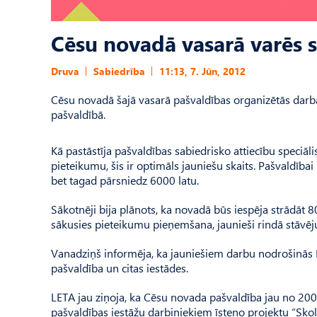
Cēsu novadā vasarā varēs s
Druva
Sabiedrība
11:13, 7. Jūn, 2012
Cēsu novadā šajā vasarā pašvaldības organizētās darba
pašvaldībā.
Kā pastāstīja pašvaldības sabiedrisko attiecību speciāl
pieteikumu, šis ir optimāls jauniešu skaits. Pašvaldībai
bet tagad pārsniedz 6000 latu.
Sākotnēji bija plānots, ka novadā būs iespēja strādāt 8
sākusies pieteikumu pieņemšana, jaunieši rindā stāvējuš
Vanadziņš informēja, ka jauniešiem darbu nodrošinās IU
pašvaldība un citas iestādes.
LETA jau ziņoja, ka Cēsu novada pašvaldība jau no 20
pašvaldības iestāžu darbiniekiem īsteno projektu “Skol