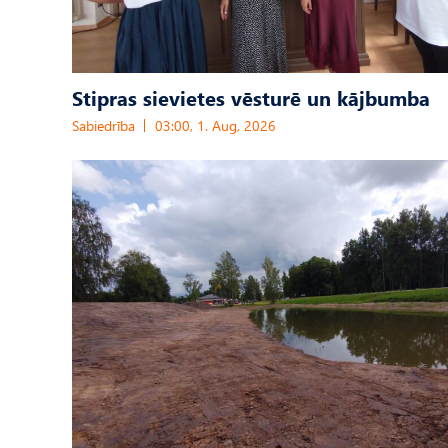
Stipras sievietes vēsturē un kājbumba
Sabiedrība
03:00, 1. Aug, 2026