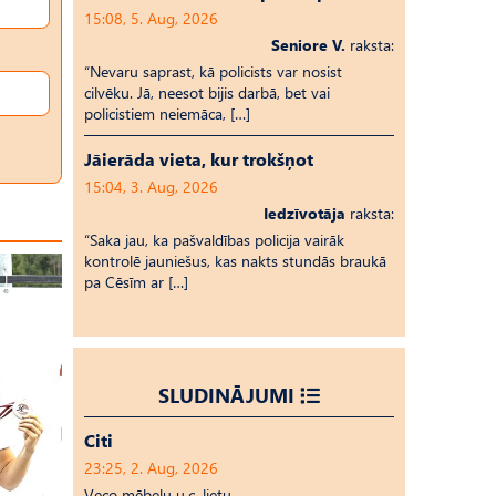
15:08, 5. Aug, 2026
Seniore V.
raksta:
“Nevaru saprast, kā policists var nosist
cilvēku. Jā, neesot bijis darbā, bet vai
policistiem neiemāca, […]
Jāierāda vieta, kur trokšņot
15:04, 3. Aug, 2026
Iedzīvotāja
raksta:
“Saka jau, ka pašvaldības policija vairāk
kontrolē jauniešus, kas nakts stundās braukā
pa Cēsīm ar […]
SLUDINĀJUMI
Citi
23:25, 2. Aug, 2026
Veco mēbeļu u.c. lietu