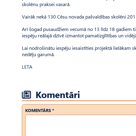
skolēnu praksei vasarā.
Vairāk nekā 130 Cēsu novada pašvaldības skolēni 201
Arī šogad pusaudžiem vecumā no 13 līdz 18 gadiem ti
iespēju reālajā dzīvē izmantot pamatizglītības un vidē
Lai nodrošinātu iespēju iesaistīties projektā lielākam 
nedēļu garumā.
LETA
Komentāri
KOMENTĀRS *