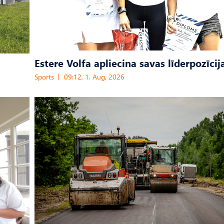
Estere Volfa apliecina savas līderpozīcij
Sports
09:12, 1. Aug, 2026