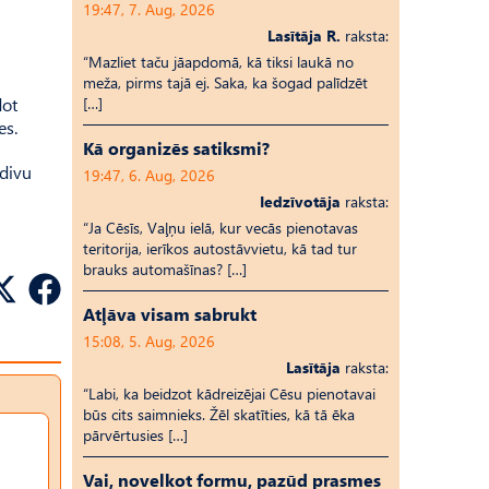
19:47, 7. Aug, 2026
Lasītāja R.
raksta:
“Mazliet taču jāapdomā, kā tiksi laukā no
meža, pirms tajā ej. Saka, ka šogad palīdzēt
dot
[…]
es.
Kā organizēs satiksmi?
 divu
19:47, 6. Aug, 2026
Iedzīvotāja
raksta:
“Ja Cēsīs, Vaļņu ielā, kur vecās pienotavas
teritorija, ierīkos autostāvvietu, kā tad tur
brauks automašīnas? […]
Atļāva visam sabrukt
15:08, 5. Aug, 2026
Lasītāja
raksta:
“Labi, ka beidzot kādreizējai Cēsu pienotavai
būs cits saimnieks. Žēl skatīties, kā tā ēka
pārvērtusies […]
Vai, novelkot formu, pazūd prasmes