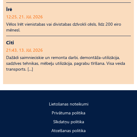
Īrē
12:25, 21. Jūl, 2026
Vēlos īrēt vienistabas vai divistabas dzīvokli cēsīs, līdz 200 eiro
mēnesī.
Citi
21:43, 13. Jūl, 2026
Dažādi saimnieciskie un remonta darbi, demontāža-utilizācija,
sadzīves tehnikas, mēbeļu utilizācija, pagrabu tīrīšana. Visa veida
transports. […]
Lietošanas noteikumi
Privātuma politika
Sīkdatņu politika
Atcelšanas politika