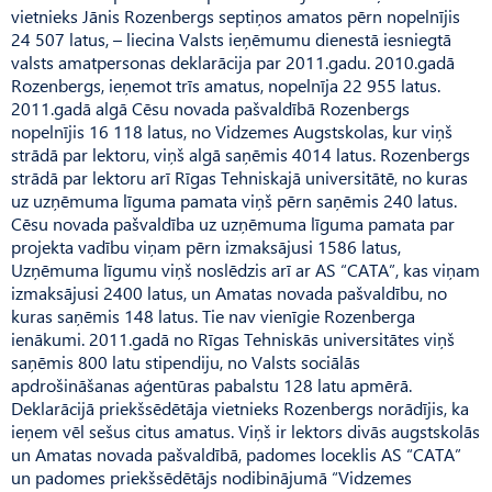
vietnieks Jānis Rozenbergs septiņos amatos pērn nopelnījis
24 507 latus, – liecina Valsts ieņēmumu dienestā iesniegtā
valsts amatpersonas deklarācija par 2011.gadu. 2010.gadā
Rozenbergs, ieņemot trīs amatus, nopelnīja 22 955 latus.
2011.gadā algā Cēsu novada pašvaldībā Rozenbergs
nopelnījis 16 118 latus, no Vidzemes Augstskolas, kur viņš
strādā par lektoru, viņš algā saņēmis 4014 latus. Rozenbergs
strādā par lektoru arī Rīgas Tehniskajā universitātē, no kuras
uz uzņēmuma līguma pamata viņš pērn saņēmis 240 latus.
Cēsu novada pašvaldība uz uzņēmuma līguma pamata par
projekta vadību viņam pērn izmaksājusi 1586 latus,
Uzņēmuma līgumu viņš noslēdzis arī ar AS “CATA”, kas viņam
izmaksājusi 2400 latus, un Amatas novada pašvaldību, no
kuras saņēmis 148 latus. Tie nav vienīgie Rozenberga
ienākumi. 2011.gadā no Rīgas Tehniskās universitātes viņš
saņēmis 800 latu stipendiju, no Valsts sociālās
apdrošināšanas aģentūras pabalstu 128 latu apmērā.
Deklarācijā priekšsēdētāja vietnieks Rozenbergs norādījis, ka
ieņem vēl sešus citus amatus. Viņš ir lektors divās augstskolās
un Amatas novada pašvaldībā, padomes loceklis AS “CATA”
un padomes priekšsēdētājs nodibinājumā “Vidzemes