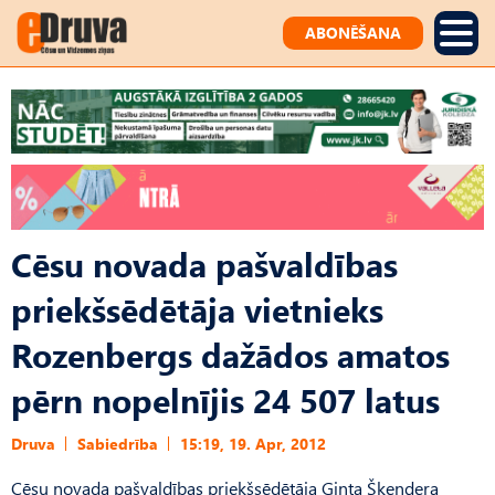
ABONĒŠANA
Cēsu novada pašvaldības
priekšsēdētāja vietnieks
Rozenbergs dažādos amatos
pērn nopelnījis 24 507 latus
Druva
Sabiedrība
15:19, 19. Apr, 2012
Cēsu novada pašvaldības priekšsēdētāja Ginta Šķendera