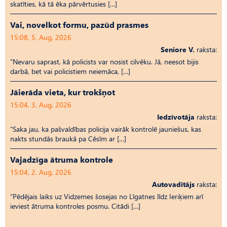
skatīties, kā tā ēka pārvērtusies […]
Vai, novelkot formu, pazūd prasmes
15:08, 5. Aug, 2026
Seniore V.
raksta:
“Nevaru saprast, kā policists var nosist cilvēku. Jā, neesot bijis
darbā, bet vai policistiem neiemāca, […]
Jāierāda vieta, kur trokšņot
15:04, 3. Aug, 2026
Iedzīvotāja
raksta:
“Saka jau, ka pašvaldības policija vairāk kontrolē jauniešus, kas
nakts stundās braukā pa Cēsīm ar […]
Vajadzīga ātruma kontrole
15:04, 2. Aug, 2026
Autovadītājs
raksta:
“Pēdējais laiks uz Vid­ze­mes šosejas no Līgatnes līdz Ieriķiem arī
ieviest ātruma kontroles posmu. Citādi […]