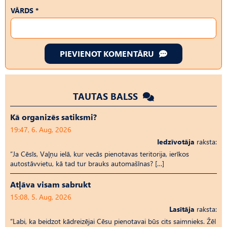
VĀRDS *
PIEVIENOT KOMENTĀRU
TAUTAS BALSS
Kā organizēs satiksmi?
19:47, 6. Aug, 2026
Iedzīvotāja
raksta:
“Ja Cēsīs, Vaļņu ielā, kur vecās pienotavas teritorija, ierīkos
autostāvvietu, kā tad tur brauks automašīnas? […]
Atļāva visam sabrukt
15:08, 5. Aug, 2026
Lasītāja
raksta:
“Labi, ka beidzot kādreizējai Cēsu pienotavai būs cits saimnieks. Žēl