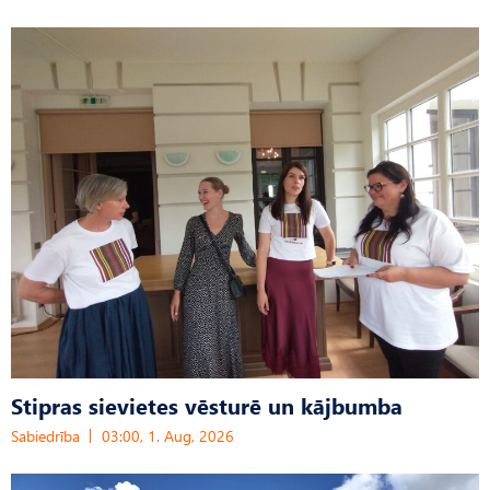
Stipras sievietes vēsturē un kājbumba
Sabiedrība
03:00, 1. Aug, 2026