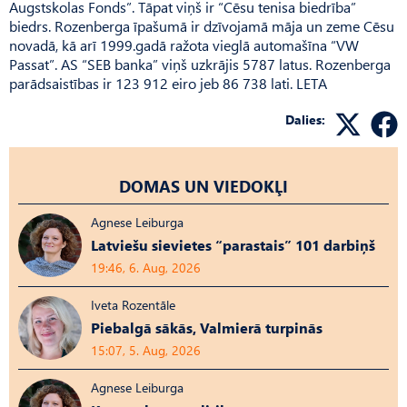
Augstskolas Fonds”. Tāpat viņš ir “Cēsu tenisa biedrība”
biedrs. Rozenberga īpašumā ir dzīvojamā māja un zeme Cēsu
novadā, kā arī 1999.gadā ražota vieglā automašīna “VW
Passat”. AS “SEB banka” viņš uzkrājis 5787 latus. Rozenberga
parādsaistības ir 123 912 eiro jeb 86 738 lati. LETA
Dalies:
DOMAS UN VIEDOKĻI
Agnese Leiburga
Latviešu sievietes “parastais” 101 darbiņš
19:46, 6. Aug, 2026
Iveta Rozentāle
Piebalgā sākās, Valmierā turpinās
15:07, 5. Aug, 2026
Agnese Leiburga