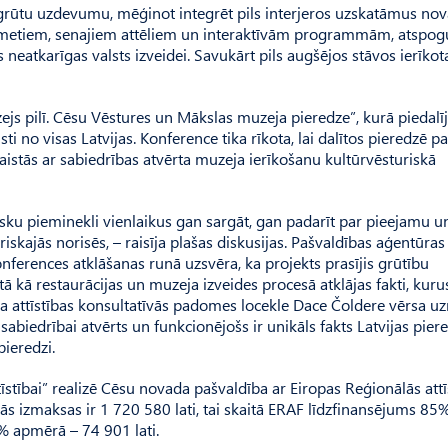
i grūtu uzdevumu, mēģinot integrēt pils interjeros uzskatāmus no
šmetiem, senajiem attēliem un interaktīvām programmām, atspog
 neatkarīgas valsts izveidei. Savukārt pils augšējos stāvos ierīkot
ejs pilī. Cēsu Vēstures un Mākslas muzeja pieredze”, kurā piedalī
 no visas Latvijas. Konference tika rīkota, lai dalītos pieredzē pa
aistās ar sabiedrības atvērta muzeja ierīkošanu kultūrvēsturiskā
ku pieminekli vienlaikus gan sargāt, gan padarīt par pieejamu u
iskajās norisēs, – raisīja plašas diskusijas. Pašvaldības aģentūra
nferences atklāšanas runā uzsvēra, ka projekts prasījis grūtību
 tā kā restaurācijas un muzeja izveides procesā atklājas fakti, kuru
ksa attīstības konsultatīvās padomes locekle Dace Čoldere vērsa 
 sabiedrībai atvērts un funkcionējošs ir unikāls fakts Latvijas pier
pieredzi.
tīstībai” realizē Cēsu novada pašvaldība ar Eiropas Reģionālās attī
jās izmaksas ir 1 720 580 lati, tai skaitā ERAF līdzfinansējums 85
% apmērā – 74 901 lati.