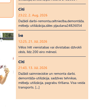
Citi
23:22, 2. Aug, 2026
Dažādi darbi-remonta,celtniecība,demontāža,
mēbeļu utiliāzācija,zāles pļaušana24826054
Īrē
12:25, 21. Jūl, 2026
Vēlos īrēt vienistabas vai divistabas dzīvokli
cēsīs, līdz 200 eiro mēnesī.
Citi
21:43, 13. Jūl, 2026
Dažādi saimnieciskie un remonta darbi,
demontāža-utilizācija, sadzīves tehnikas,
mēbeļu utilizācija, pagrabu tīrīšana. Visa veida
transports. […]