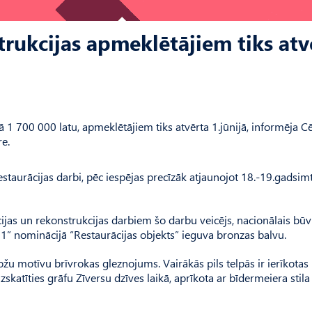
trukcijas apmeklētājiem tiks atv
ā 1 700 000 latu, apmeklētājiem tiks atvērta 1.jūnijā, informēja C
re.
restaurācijas darbi, pēc iespējas precīzāk atjaunojot 18.-19.gadsim
cijas un rekonstrukcijas darbiem šo darbu veicējs, nacionālais bū
 nominācijā “Restaurācijas objekts” ieguva bronzas balvu.
rožu motīvu brīvrokas gleznojums. Vairākās pils telpās ir ierīkotas
 izskatīties grāfu Zīversu dzīves laikā, aprīkota ar bīdermeiera stila