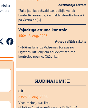
Iedzīvotāja
raksta:
turisku
valsts
“Saka jau, ka pašvaldības policija vairāk
kontrolē jauniešus, kas nakts stundās braukā
u
pa Cēsīm ar […]
Vajadzīga ātruma kontrole
15:04, 2. Aug, 2026
Autovadītājs
raksta:
“Pēdējais laiks uz Vid­ze­mes šosejas no
Līgatnes līdz Ieriķiem arī ieviest ātruma
kontroles posmu. Citādi […]
SLUDINĀJUMI
Citi
23:25, 2. Aug, 2026
Veco mēbeļu u.c. lietu
utilizācija/izvešana/pārvešana 24826054