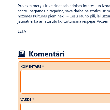
Projekta mērķis ir veicināt sabiedrības interesi un izp
centru pagātnē un tagadnē, savā darbā balstoties uz mu
nozīmes Kultūras pieminekli – Cēsu Jauno pili, lai uztu
jaunatnē, kā arī attīstītu kultūrtūrisma iespējas Vidzem
LETA
Komentāri
KOMENTĀRS *
VĀRDS *