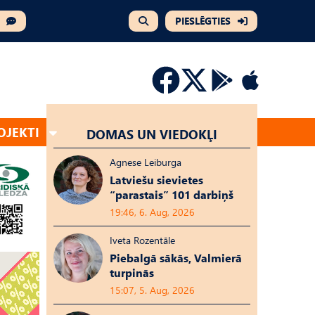
PIESLĒGTIES
OJEKTI
DOMAS UN VIEDOKĻI
Agnese Leiburga
Latviešu sievietes
“parastais” 101 darbiņš
19:46, 6. Aug, 2026
Iveta Rozentāle
Piebalgā sākās, Valmierā
turpinās
15:07, 5. Aug, 2026