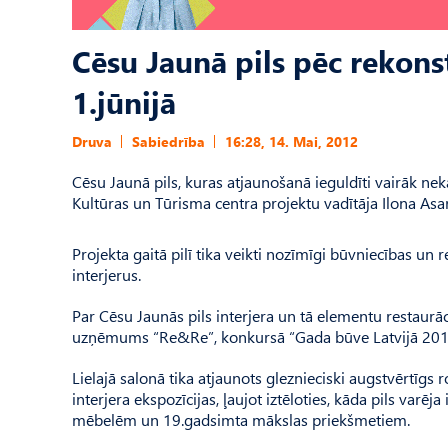
Cēsu Jaunā pils pēc rekons
1.jūnijā
Druva
Sabiedrība
16:28, 14. Mai, 2012
Cēsu Jaunā pils, kuras atjaunošanā ieguldīti vairāk nek
Kultūras un Tūrisma centra projektu vadītāja Ilona Asa
Projekta gaitā pilī tika veikti nozīmīgi būvniecības un 
interjerus.
Par Cēsu Jaunās pils interjera un tā elementu restaurā
uzņēmums “Re&Re”, konkursā “Gada būve Latvijā 2011”
Lielajā salonā tika atjaunots gleznieciski augstvērtīgs 
interjera ekspozīcijas, ļaujot iztēloties, kāda pils varēja
mēbelēm un 19.gadsimta mākslas priekšmetiem.