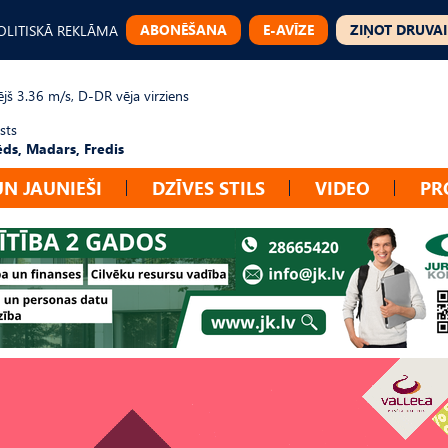
ABONĒŠANA
E-AVĪZE
ZIŅOT DRUVAI
OLITISKĀ REKLĀMA
jš 3.36 m/s, D-DR vēja virziens
sts
ēds, Madars, Fredis
UN JAUNIEŠI
DZĪVES STILS
VIDEO
PR