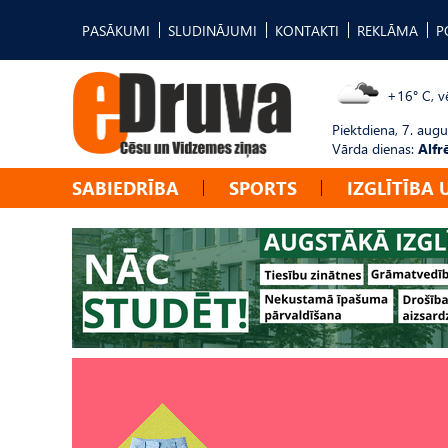
PASĀKUMI
SLUDINĀJUMI
KONTAKTI
REKLĀMA
P
+16° C, vē
Piektdiena, 7. augu
Vārda dienas:
Alfr
SABIEDRĪBA
SPORTS
IZGLĪTĪBA 