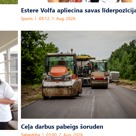
Estere Volfa apliecina savas līderpozīcij
Sports
09:12, 1. Aug, 2026
Ceļa darbus pabeigs šoruden
Sabiedrība
03:00, 2. Aug, 2026