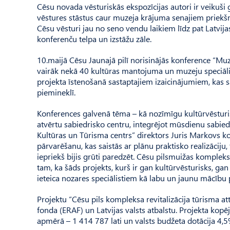
Cēsu novada vēsturiskās ekspozīcijas autori ir veikuš
vēstures stāstus caur muzeja krājuma senajiem priek
Cēsu vēsturi jau no seno vendu laikiem līdz pat Latvijas
konferenču telpa un izstāžu zāle.
10.maijā Cēsu Jaunajā pilī norisinājās konference “Muz
vairāk nekā 40 kultūras mantojuma un muzeju speciālisti
projekta īstenošanā sastaptajiem izaicinājumiem, kas s
piemineklī.
Konferences galvenā tēma – kā nozīmīgu kultūrvēsturis
atvērtu sabiedrisko centru, integrējot mūsdienu sabiedr
Kultūras un Tūrisma centrs” direktors Juris Markovs ko
pārvarēšanu, kas saistās ar plānu praktisko realizāciju,
iepriekš bijis grūti paredzēt. Cēsu pilsmuižas komple
tam, ka šāds projekts, kurš ir gan kultūrvēsturisks, gan
ieteica nozares speciālistiem kā labu un jaunu mācību 
Projektu “Cēsu pils kompleksa revitalizācija tūrisma at
fonda (ERAF) un Latvijas valsts atbalstu. Projekta kopē
apmērā – 1 414 787 lati un valsts budžeta dotācija 4,5