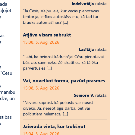
vada
Iedzīvotāja
raksta:
uļojot
“Ja Cēsīs, Vaļņu ielā, kur vecās pienotavas
a
teritorija, ierīkos autostāvvietu, kā tad tur
brauks automašīnas? […]
Atļāva visam sabrukt
jās
r
15:08, 5. Aug, 2026
Lasītāja
raksta:
“Labi, ka beidzot kādreizējai Cēsu pienotavai
būs cits saimnieks. Žēl skatīties, kā tā ēka
n
pārvērtusies […]
s “Cēsu
Vai, novelkot formu, pazūd prasmes
s
15:08, 5. Aug, 2026
uzmanību
Seniore V.
raksta:
edzē, un
“Nevaru saprast, kā policists var nosist
cilvēku. Jā, neesot bijis darbā, bet vai
policistiem neiemāca, […]
stības
%
Jāierāda vieta, kur trokšņot
15:04, 3. Aug, 2026