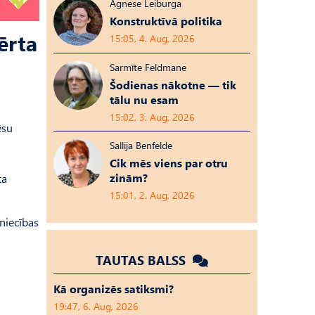
Agnese Leiburga
Konstruktīvā politika
ērta
15:05, 4. Aug, 2026
Sarmīte Feldmane
Šodienas nākotne — tik
tālu nu esam
15:02, 3. Aug, 2026
ēsu
Sallija Benfelde
Cik mēs viens par otru
zinām?
ta
15:01, 2. Aug, 2026
vniecības
TAUTAS BALSS
Kā organizēs satiksmi?
19:47, 6. Aug, 2026