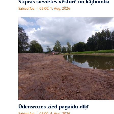
Stipras sievietes vēsturē un kājbumba
Sabiedrība
03:00, 1. Aug, 2026
Ūdensrozes zied pagaidu dīķī
Sabiedrība
03:00, 4. Aug, 2026