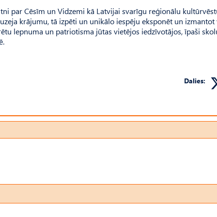
ratni par Cēsīm un Vidzemi kā Latvijai svarīgu reģionālu kultūrvēs
zeja krājumu, tā izpēti un unikālo iespēju eksponēt un izmantot 
rētu lepnuma un patriotisma jūtas vietējos iedzīvotājos, īpaši skol
ē.
Dalies: