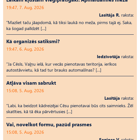
19:47, 7. Aug, 2026
Lasītāja R.
raksta:
“Mazliet taču jāapdomā, kā tiksi laukā no meža, pirms tajā ej. Saka,
ka šogad palīdzēt […]
Kā organizēs satiksmi?
19:47, 6. Aug, 2026
Iedzīvotāja
raksta:
“Ja Cēsīs, Vaļņu ielā, kur vecās pienotavas teritorija, ierīkos
autostāvvietu, kā tad tur brauks automašīnas? […]
Atļāva visam sabrukt
15:08, 5. Aug, 2026
Lasītāja
raksta:
“Labi, ka beidzot kādreizējai Cēsu pienotavai būs cits saimnieks. Žēl
skatīties, kā tā ēka pārvērtusies […]
Vai, novelkot formu, pazūd prasmes
15:08, 5. Aug, 2026
Seniore V.
raksta: