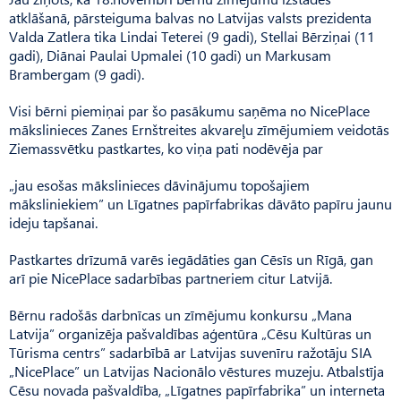
atklāšanā, pārsteiguma balvas no Latvijas valsts prezidenta
Valda Zatlera tika Lindai Teterei (9 gadi), Stellai Bērziņai (11
gadi), Diānai Paulai Upmalei (10 gadi) un Markusam
Brambergam (9 gadi).
Visi bērni piemiņai par šo pasākumu saņēma no NicePlace
mākslinieces Zanes Ernštreites akvareļu zīmējumiem veidotās
Ziemassvētku pastkartes, ko viņa pati nodēvēja par
„jau esošas mākslinieces dāvinājumu topošajiem
māksliniekiem” un Līgatnes papīrfabrikas dāvāto papīru jaunu
ideju tapšanai.
Pastkartes drīzumā varēs iegādāties gan Cēsīs un Rīgā, gan
arī pie NicePlace sadarbības partneriem citur Latvijā.
Bērnu radošās darbnīcas un zīmējumu konkursu „Mana
Latvija” organizēja pašvaldības aģentūra „Cēsu Kultūras un
Tūrisma centrs” sadarbībā ar Latvijas suvenīru ražotāju SIA
„NicePlace” un Latvijas Nacionālo vēstures muzeju. Atbalstīja
Cēsu novada pašvaldība, „Līgatnes papīrfabrika” un interneta