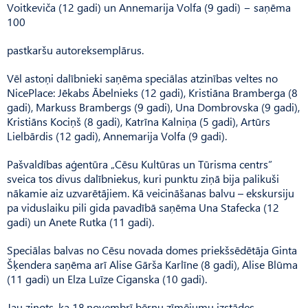
Voitkeviča (12 gadi) un Annemarija Volfa (9 gadi) − saņēma
100
pastkaršu autoreksemplārus.
Vēl astoņi dalībnieki saņēma speciālas atzinības veltes no
NicePlace: Jēkabs Ābelnieks (12 gadi), Kristiāna Bramberga (8
gadi), Markuss Brambergs (9 gadi), Una Dombrovska (9 gadi),
Kristiāns Kociņš (8 gadi), Katrīna Kalniņa (5 gadi), Artūrs
Lielbārdis (12 gadi), Annemarija Volfa (9 gadi).
Pašvaldības aģentūra „Cēsu Kultūras un Tūrisma centrs”
sveica tos divus dalībniekus, kuri punktu ziņā bija palikuši
nākamie aiz uzvarētājiem. Kā veicināšanas balvu – ekskursiju
pa viduslaiku pili gida pavadībā saņēma Una Stafecka (12
gadi) un Anete Rutka (11 gadi).
Speciālas balvas no Cēsu novada domes priekšsēdētāja Ginta
Šķendera saņēma arī Alise Gārša Karlīne (8 gadi), Alise Blūma
(11 gadi) un Elza Luīze Ciganska (10 gadi).
Jau ziņots, ka 18.novembrī bērnu zīmējumu izstādes