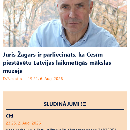
Juris Žagars ir pārliecināts, ka Cēsīm
piestāvētu Latvijas laikmetīgās mākslas
muzejs
Dzīves stils
19:21, 6. Aug, 2026
SLUDINĀJUMI
Citi
23:25, 2. Aug, 2026
Veco mēbeļu u.c. lietu utilizācija/izvešana/pārvešana 24826054