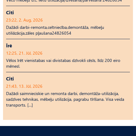
Citi
23:22, 2. Aug, 2026
Dažādi darbi-remonta,celtniecība,demontāža, mēbeļu
utiliāzācija,zāles pļaušana24826054
Īrē
12:25, 21. Jūl, 2026
Vēlos īrēt vienistabas vai divistabas dzīvokli cēsīs, līdz 200 eiro
mēnesī.
Citi
21:43, 13. Jūl, 2026
Dažādi saimnieciskie un remonta darbi, demontāža-utilizācija,
sadzīves tehnikas, mēbeļu utilizācija, pagrabu tīrīšana. Visa veida
transports. […]