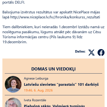
portāls DELFI.
Balsojuma izvērstus rezultātus var apskatīt NicePlace mājas
lapā http://www.niceplace.lv/lv//hronika/konkurss_rezultati
Tiem dalībniekiem, kuri neieradās 1.decembrī Izstāžu namā uz
noslēguma pasākumu, lūgums atnākt pēc dāvanām uz Cēsu
Tūrisma informācijas centru (Pils laukums 9) līdz
19.decembrim.
Dalies:
DOMAS UN VIEDOKĻI
Agnese Leiburga
Latviešu sievietes “parastais” 101 darbiņš
19:46, 6. Aug, 2026
Iveta Rozentāle
Piebalgā sākās, Valmierā turpinās