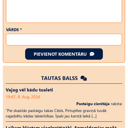
VĀRDS *
PIEVIENOT KOMENTĀRU
TAUTAS BALSS
Vajag vēl kādu tualeti
19:47, 8. Aug, 2026
Pastaigu cienītāja
raksta:
“Pie skaistās pastaigu takas Cēsīs, Pirtupītes graviņā tuvāk
vajadzētu kādas labierīcības. Īpaši jau karstā laikā […]
Laikam kļūstam vieglprātīgāki. Apmaldamies mežā