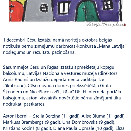
1.decembrī Cēsu Izstāžu namā noritēja oktobra beigās
notikušā bērnu zīmējumu darbnīcas-konkursa „Mana Latvija”
noslēgums un rezultātu paziņošana.
Sasummējot Cēsu un Rīgas izstāžu apmeklētāju kopīgu
balsojumu, Latvijas Nacionālā vēstures muzeja (direktors
Arnis Radiņš un Izstāžu departamenta vadītāja Ilze
Jākobsone), Cēsu novada domes priekšsēdētāja Ginta
Šķendera un NicePlace izvēli, kā arī DELFI interneta portāla
balsojumu, astoņi visvairāk novērtētie bērnu zīmējumi tika
nodrukāti pastkartēs.
Astoņi bērni − Stella Bērziņa (11 gadi), Alise Blūma (11 gadi),
Markuss Brambergs (9 gadi), Una Dombrovska (9 gadi),
Kristiāns Kociņš (8 gadi), Diāna Paula Upmale (10 gadi), Elīza