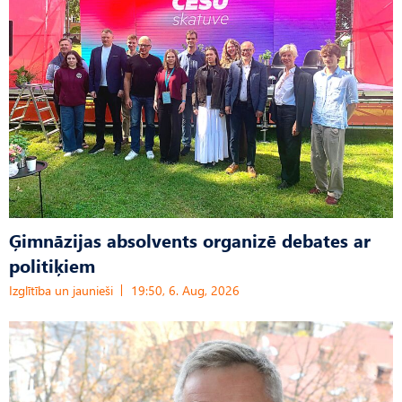
Ģimnāzijas absolvents organizē debates ar
politiķiem
Izglītība un jaunieši
19:50, 6. Aug, 2026