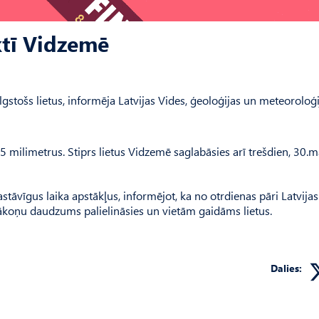
ktī Vidzemē
gstošs lietus, informēja Latvijas Vides, ģeoloģijas un meteoroloģi
 milimetrus. Stiprs lietus Vidzemē saglabāsies arī trešdien, 30.ma
stāvīgus laika apstākļus, informējot, ka no otrdienas pāri Latvijas
o mākoņu daudzums palielināsies un vietām gaidāms lietus.
Dalies: