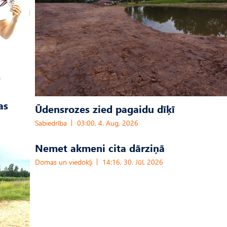
as
Ūdensrozes zied pagaidu dīķī
Sabiedrība
03:00, 4. Aug, 2026
Nemet akmeni cita dārziņā
Domas un viedokļi
14:16, 30. Jūl, 2026