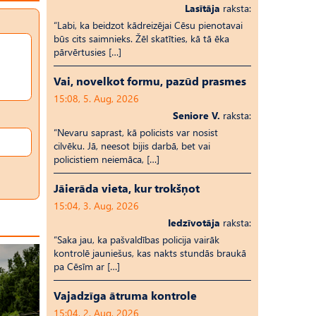
Lasītāja
raksta:
“Labi, ka beidzot kādreizējai Cēsu pienotavai
būs cits saimnieks. Žēl skatīties, kā tā ēka
pārvērtusies […]
Vai, novelkot formu, pazūd prasmes
15:08, 5. Aug, 2026
Seniore V.
raksta:
“Nevaru saprast, kā policists var nosist
cilvēku. Jā, neesot bijis darbā, bet vai
policistiem neiemāca, […]
Jāierāda vieta, kur trokšņot
15:04, 3. Aug, 2026
Iedzīvotāja
raksta:
“Saka jau, ka pašvaldības policija vairāk
kontrolē jauniešus, kas nakts stundās braukā
pa Cēsīm ar […]
Vajadzīga ātruma kontrole
15:04, 2. Aug, 2026