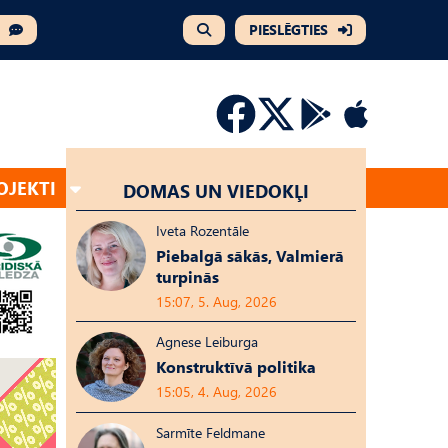
PIESLĒGTIES
OJEKTI
DOMAS UN VIEDOKĻI
Iveta Rozentāle
Piebalgā sākās, Valmierā
turpinās
15:07, 5. Aug, 2026
Agnese Leiburga
Konstruktīvā politika
15:05, 4. Aug, 2026
Sarmīte Feldmane