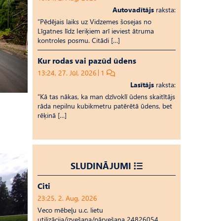
Autovadītājs
raksta:
“Pēdējais laiks uz Vid­ze­mes šosejas no
Līgatnes līdz Ieriķiem arī ieviest ātruma
kontroles posmu. Citādi […]
Kur rodas vai pazūd ūdens
13:24, 27. Jūl, 2026
1
Lasītājs
raksta:
“Kā tas nākas, ka man dzīvoklī ūdens skaitītājs
rāda nepilnu kubikmetru patērētā ūdens, bet
rēķinā […]
SLUDINĀJUMI
Citi
23:25, 2. Aug, 2026
Veco mēbeļu u.c. lietu
utilizācija/izvešana/pārvešana 24826054