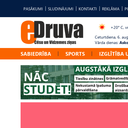
PASĀKUMI
SLUDINĀJUMI
KONTAKTI
REKLĀMA
P
+20° C, vē
Ceturtdiena, 6. au
Vārda dienas:
Asko
SABIEDRĪBA
SPORTS
IZGLĪTĪBA 