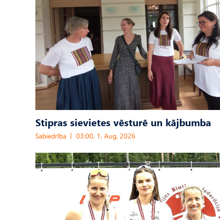
Stipras sievietes vēsturē un kājbumba
Sabiedrība
03:00, 1. Aug, 2026