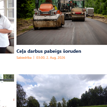
Ceļa darbus pabeigs šoruden
Sabiedrība
03:00, 2. Aug, 2026