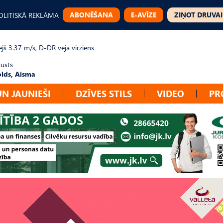
ABONĒŠANA
E-AVĪZE
ZIŅOT DRUVAI
OLITISKĀ REKLĀMA
jš 3.37 m/s, D-DR vēja virziens
gusts
lds, Aisma
UN JAUNIEŠI
DZĪVES STILS
VIDEO
PR