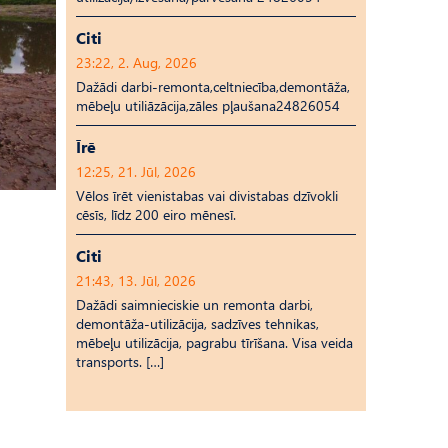
Citi
23:22, 2. Aug, 2026
Dažādi darbi-remonta,celtniecība,demontāža,
mēbeļu utiliāzācija,zāles pļaušana24826054
Īrē
12:25, 21. Jūl, 2026
Vēlos īrēt vienistabas vai divistabas dzīvokli
cēsīs, līdz 200 eiro mēnesī.
Citi
21:43, 13. Jūl, 2026
Dažādi saimnieciskie un remonta darbi,
demontāža-utilizācija, sadzīves tehnikas,
mēbeļu utilizācija, pagrabu tīrīšana. Visa veida
transports. […]