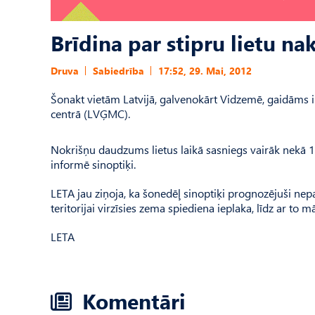
Brīdina par stipru lietu na
Druva
Sabiedrība
17:52, 29. Mai, 2012
Šonakt vietām Latvijā, galvenokārt Vidzemē, gaidāms il
centrā (LVĢMC).
Nokrišņu daudzums lietus laikā sasniegs vairāk nekā 15
informē sinoptiķi.
LETA jau ziņoja, ka šonedēļ sinoptiķi prognozējuši nepa
teritorijai virzīsies zema spiediena ieplaka, līdz ar t
LETA
Komentāri