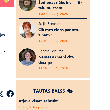
Šodienas nākotne — tik
tālu nu esam
15:02, 3. Aug, 2026
Sallija Benfelde
Cik mēs viens par otru
jas
zinām?
15:01, 2. Aug, 2026
Agnese Leiburga
ijā,
Nemet akmeni cita
dārziņā
14:16, 30. Jūl, 2026
TAUTAS BALSS
Atļāva visam sabrukt
15:08, 5. Aug, 2026