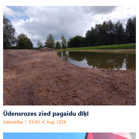
Ūdensrozes zied pagaidu dīķī
Sabiedrība
03:00, 4. Aug, 2026