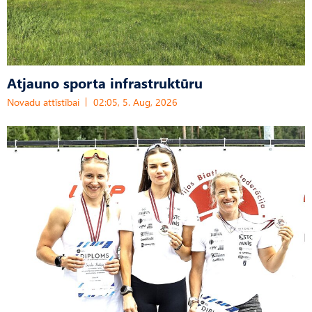
Atjauno sporta infrastruktūru
Novadu attīstībai
02:05, 5. Aug, 2026