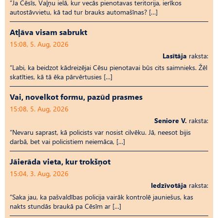
“Ja Cēsīs, Vaļņu ielā, kur vecās pienotavas teritorija, ierīkos
autostāvvietu, kā tad tur brauks automašīnas? […]
Atļāva visam sabrukt
15:08, 5. Aug, 2026
Lasītāja
raksta:
“Labi, ka beidzot kādreizējai Cēsu pienotavai būs cits saimnieks. Žēl
skatīties, kā tā ēka pārvērtusies […]
Vai, novelkot formu, pazūd prasmes
15:08, 5. Aug, 2026
Seniore V.
raksta:
“Nevaru saprast, kā policists var nosist cilvēku. Jā, neesot bijis
darbā, bet vai policistiem neiemāca, […]
Jāierāda vieta, kur trokšņot
15:04, 3. Aug, 2026
Iedzīvotāja
raksta:
“Saka jau, ka pašvaldības policija vairāk kontrolē jauniešus, kas
nakts stundās braukā pa Cēsīm ar […]