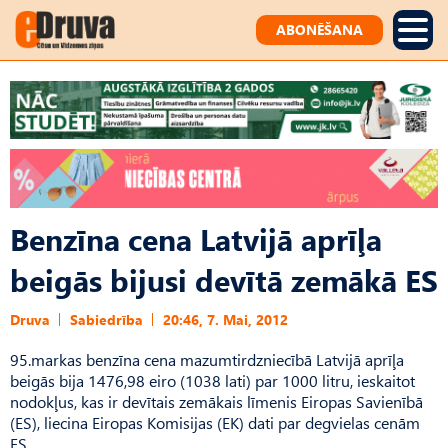
ABONĒŠANA
Benzīna cena Latvijā aprīļa
beigās bijusi devītā zemākā ES
Druva
Sabiedrība
20:46, 7. Mai, 2012
95.markas benzīna cena mazumtirdzniecībā Latvijā aprīļa
beigās bija 1476,98 eiro (1038 lati) par 1000 litru, ieskaitot
nodokļus, kas ir devītais zemākais līmenis Eiropas Savienībā
(ES), liecina Eiropas Komisijas (EK) dati par degvielas cenām
ES.