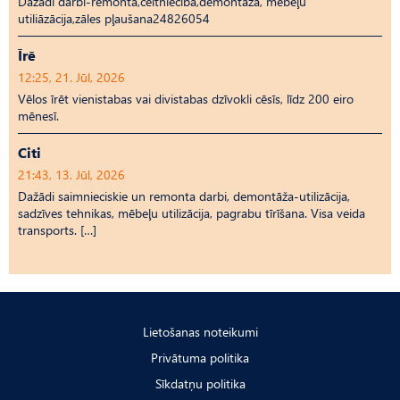
Dažādi darbi-remonta,celtniecība,demontāža, mēbeļu
utiliāzācija,zāles pļaušana24826054
Īrē
12:25, 21. Jūl, 2026
Vēlos īrēt vienistabas vai divistabas dzīvokli cēsīs, līdz 200 eiro
mēnesī.
Citi
21:43, 13. Jūl, 2026
Dažādi saimnieciskie un remonta darbi, demontāža-utilizācija,
sadzīves tehnikas, mēbeļu utilizācija, pagrabu tīrīšana. Visa veida
transports. […]
Lietošanas noteikumi
Privātuma politika
Sīkdatņu politika