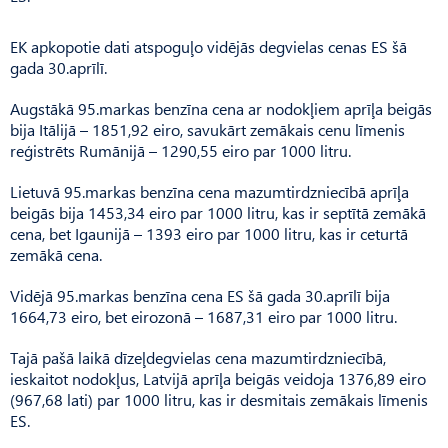
EK apkopotie dati atspoguļo vidējās degvielas cenas ES šā
gada 30.aprīlī.
Augstākā 95.markas benzīna cena ar nodokļiem aprīļa beigās
bija Itālijā – 1851,92 eiro, savukārt zemākais cenu līmenis
reģistrēts Rumānijā – 1290,55 eiro par 1000 litru.
Lietuvā 95.markas benzīna cena mazumtirdzniecībā aprīļa
beigās bija 1453,34 eiro par 1000 litru, kas ir septītā zemākā
cena, bet Igaunijā – 1393 eiro par 1000 litru, kas ir ceturtā
zemākā cena.
Vidējā 95.markas benzīna cena ES šā gada 30.aprīlī bija
1664,73 eiro, bet eirozonā – 1687,31 eiro par 1000 litru.
Tajā pašā laikā dīzeļdegvielas cena mazumtirdzniecībā,
ieskaitot nodokļus, Latvijā aprīļa beigās veidoja 1376,89 eiro
(967,68 lati) par 1000 litru, kas ir desmitais zemākais līmenis
ES.