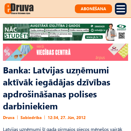
ABONĒŠANA
Banka: Latvijas uzņēmumi
aktīvāk iegādājas dzīvības
apdrošināšanas polises
darbiniekiem
Druva
Sabiedrība
12:34, 27. Jūn, 2012
Latvijas uzņēmumi šī gada pirmajos piecos mēnešos vairāk