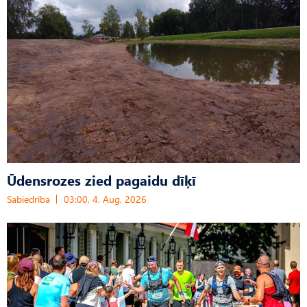
Ūdensrozes zied pagaidu dīķī
Sabiedrība
03:00, 4. Aug, 2026