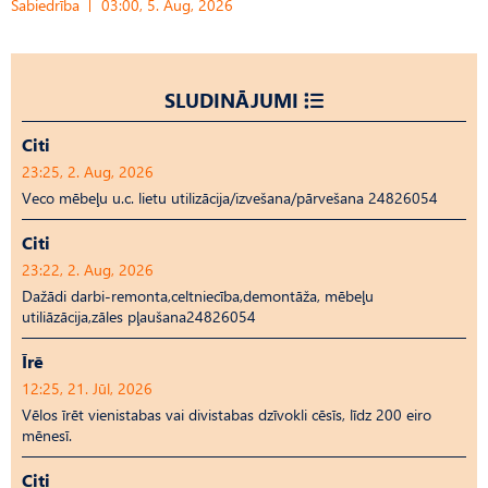
Sabiedrība
03:00, 5. Aug, 2026
SLUDINĀJUMI
Citi
23:25, 2. Aug, 2026
Veco mēbeļu u.c. lietu utilizācija/izvešana/pārvešana 24826054
Citi
23:22, 2. Aug, 2026
Dažādi darbi-remonta,celtniecība,demontāža, mēbeļu
utiliāzācija,zāles pļaušana24826054
Īrē
12:25, 21. Jūl, 2026
Vēlos īrēt vienistabas vai divistabas dzīvokli cēsīs, līdz 200 eiro
mēnesī.
Citi