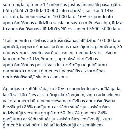
summai, lai ģimene 12 mēnešus justos finansiāli pasargāta,
būtu jābūt 7000 līdz 10 000 latu robežās, tai skaitā 14%
uzskata, ka nepieciešami 10 000 latu. 16% respondentu
apdrošināšanas atlīdzību saista ar savu ikmēneša algu, līdz ar
to apdrošināšanas atlīdzībā vēlētos saņemt 3500-5000 latu.
“Lai saņemtu dzīvības apdrošināšanas atlīdzību 10 000 latu
apmērā, nepieciešamais prēmijas maksājums, piemēram, 35
gadus vecai sievietei varētu sasniegt nedaudz virs sešiem
latiem mēnesī. Uzņēmums, apmaksājot dzīvības
apdrošināšanas polisi, var dot nozīmīgu ieguldījumu
darbinieka un viņa ģimenes finansiālās aizsardzības
nodrošināšanā,” skaidro Jansons.
Aptaujas rezultāti rāda, ka 20% respondentu aizvadītā gada
laikā saskārušies ar situāciju, kurā viņiem, viņu radiniekiem
vai draugiem būtu nepieciešama dzīvības apdrošināšana.
Biežāk jeb 26% gadījumu ar šādu situāciju saskārušies
iedzīvotāji vecuma grupā no 50 līdz 74 gadiem. 24%
gadījumu ar šādu situāciju saskārušies iedzīvotāji, kuru
ģimenē ir divi bērni, kā arī iedzīvotāji ar zemākiem