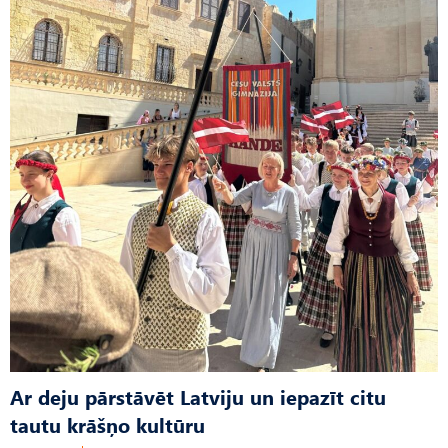
Ar deju pārstāvēt Latviju un iepazīt citu
tautu krāšņo kultūru