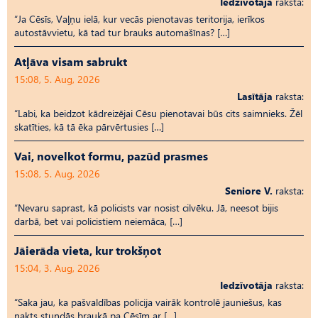
Iedzīvotāja
raksta:
“Ja Cēsīs, Vaļņu ielā, kur vecās pienotavas teritorija, ierīkos
autostāvvietu, kā tad tur brauks automašīnas? […]
Atļāva visam sabrukt
15:08, 5. Aug, 2026
Lasītāja
raksta:
“Labi, ka beidzot kādreizējai Cēsu pienotavai būs cits saimnieks. Žēl
skatīties, kā tā ēka pārvērtusies […]
Vai, novelkot formu, pazūd prasmes
15:08, 5. Aug, 2026
Seniore V.
raksta:
“Nevaru saprast, kā policists var nosist cilvēku. Jā, neesot bijis
darbā, bet vai policistiem neiemāca, […]
Jāierāda vieta, kur trokšņot
15:04, 3. Aug, 2026
Iedzīvotāja
raksta:
“Saka jau, ka pašvaldības policija vairāk kontrolē jauniešus, kas
nakts stundās braukā pa Cēsīm ar […]