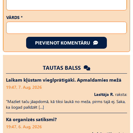
VĀRDS *
PIEVIENOT KOMENTĀRU
TAUTAS BALSS
Laikam kļūstam vieglprātīgāki. Apmaldamies mežā
19:47, 7. Aug, 2026
Lasītāja R.
raksta:
“Mazliet taču jāapdomā, kā tiksi laukā no meža, pirms tajā ej. Saka,
ka šogad palīdzēt […]
Kā organizēs satiksmi?
19:47, 6. Aug, 2026