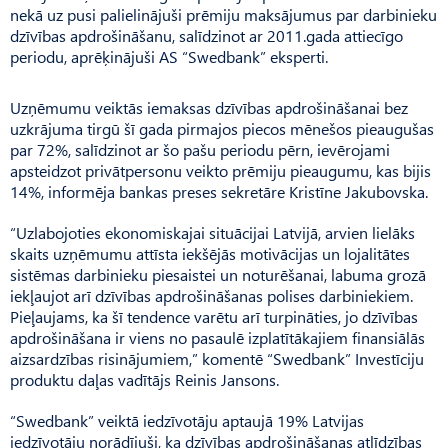
nekā uz pusi palielinājuši prēmiju maksājumus par darbinieku
dzīvības apdrošināšanu, salīdzinot ar 2011.gada attiecīgo
periodu, aprēķinājuši AS “Swedbank” eksperti.
Uzņēmumu veiktās iemaksas dzīvības apdrošināšanai bez
uzkrājuma tirgū šī gada pirmajos piecos mēnešos pieaugušas
par 72%, salīdzinot ar šo pašu periodu pērn, ievērojami
apsteidzot privātpersonu veikto prēmiju pieaugumu, kas bijis
14%, informēja bankas preses sekretāre Kristīne Jakubovska.
“Uzlabojoties ekonomiskajai situācijai Latvijā, arvien lielāks
skaits uzņēmumu attīsta iekšējās motivācijas un lojalitātes
sistēmas darbinieku piesaistei un noturēšanai, labuma grozā
iekļaujot arī dzīvības apdrošināšanas polises darbiniekiem.
Pieļaujams, ka šī tendence varētu arī turpināties, jo dzīvības
apdrošināšana ir viens no pasaulē izplatītākajiem finansiālās
aizsardzības risinājumiem,” komentē “Swedbank” Investīciju
produktu daļas vadītājs Reinis Jansons.
“Swedbank” veiktā iedzīvotāju aptaujā 19% Latvijas
iedzīvotāju norādījuši, ka dzīvības apdrošināšanas atlīdzības