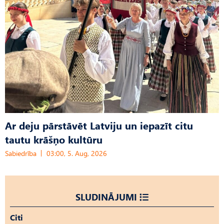
Ar deju pārstāvēt Latviju un iepazīt citu
tautu krāšņo kultūru
Sabiedrība
03:00, 5. Aug, 2026
SLUDINĀJUMI
Citi