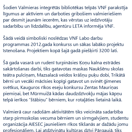
Šodien Valmieras integrētās bibliotēkas telpās VNF parakstīja
līgumus ar aktīviem un darboties gribošiem valmieriešiem
par desmit jaunām iecerēm, kas vērstas uz iedzīvotāju
sadarbību un līdzdalību, aģentūru LETA informēja VNF.
Šādā veidā simboliski noslēdzas VNF Labo darbu
programmas 2012.gada konkurss un sākas labāko projektu
īstenošana. Projektiem kopā šajā gadā piešķirti 3200 lati.
Šā gada vasarā un rudenī turpināsies Ķoņu kalna estrādes
sakārtošanas darbi, tiks gatavotas maskas Naukšēnu skolas
teātra pulciņam, Mazsalacā veidos krāšņu puķu dobi, Trikātā
bērni un vecāki mācīsies kopīgi gatavot un svinēt ģimenes
svētkus, Kauguros rīkos eseju konkursu Zentas Mauriņas
piemiņai, bet Mūrmuižā kādas daudzdzīvokļu mājas kāpņu
telpā ierīkos “štābiņu” bērniem, kur rotaļāties lietainā laikā.
Valmierā caur radošām aktivitātēm tiks veicināta sadarbība
starp pirmsskolas vecuma bērniem un sirmgalvjiem, studentu
organizācija AIESEC jauniešiem rīkos tikšanās ar dažādu jomu
profesionāļiem. Lai atdzīvinātu kultūras dzīvi Pārgaujā, tiks