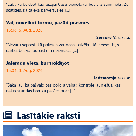
“Labi, ka beidzot kādreizējai Cēsu pienotavai būs cits saimnieks. Žēl
skatīties, kā tā ēka pārvērtusies […]
Vai, novelkot formu, pazūd prasmes
15:08, 5. Aug, 2026
Seniore V.
raksta:
“Nevaru saprast, kā policists var nosist cilvēku. Jā, neesot bijis
darbā, bet vai policistiem neiemāca, […]
Jāierāda vieta, kur trokšņot
15:04, 3. Aug, 2026
Iedzīvotāja
raksta:
“Saka jau, ka pašvaldības policija vairāk kontrolē jauniešus, kas
nakts stundās braukā pa Cēsīm ar […]
Lasītākie raksti