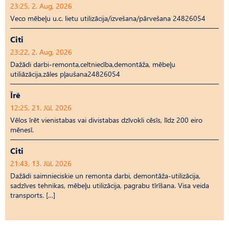
23:25, 2. Aug, 2026
Veco mēbeļu u.c. lietu utilizācija/izvešana/pārvešana 24826054
Citi
23:22, 2. Aug, 2026
Dažādi darbi-remonta,celtniecība,demontāža, mēbeļu
utiliāzācija,zāles pļaušana24826054
Īrē
12:25, 21. Jūl, 2026
Vēlos īrēt vienistabas vai divistabas dzīvokli cēsīs, līdz 200 eiro
mēnesī.
Citi
21:43, 13. Jūl, 2026
Dažādi saimnieciskie un remonta darbi, demontāža-utilizācija,
sadzīves tehnikas, mēbeļu utilizācija, pagrabu tīrīšana. Visa veida
transports. […]