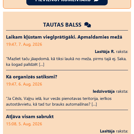
TAUTAS BALSS
Laikam kļūstam vieglprātīgāki. Apmaldamies mežā
19:47, 7. Aug, 2026
Lasītāja R.
raksta:
“Mazliet taču jāapdomā, kā tiksi laukā no meža, pirms tajā ej. Saka,
ka šogad palīdzēt […]
Kā organizēs satiksmi?
19:47, 6. Aug, 2026
Iedzīvotāja
raksta:
“Ja Cēsīs, Vaļņu ielā, kur vecās pienotavas teritorija, ierīkos
autostāvvietu, kā tad tur brauks automašīnas? […]
Atļāva visam sabrukt
15:08, 5. Aug, 2026
Lasītāja
raksta: