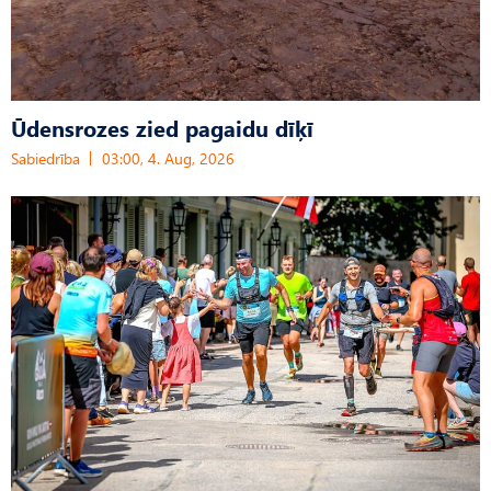
Ūdensrozes zied pagaidu dīķī
Sabiedrība
03:00, 4. Aug, 2026