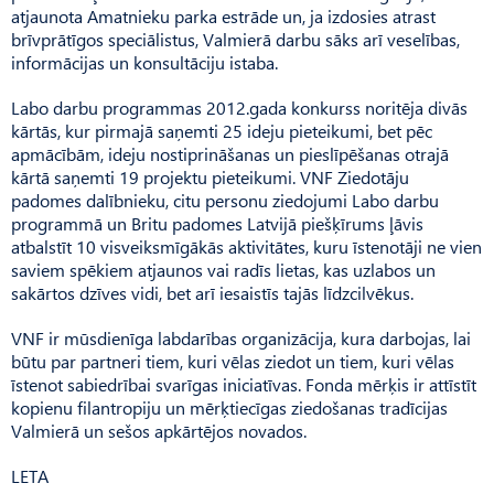
atjaunota Amatnieku parka estrāde un, ja izdosies atrast
brīvprātīgos speciālistus, Valmierā darbu sāks arī veselības,
informācijas un konsultāciju istaba.
Labo darbu programmas 2012.gada konkurss noritēja divās
kārtās, kur pirmajā saņemti 25 ideju pieteikumi, bet pēc
apmācībām, ideju nostiprināšanas un pieslīpēšanas otrajā
kārtā saņemti 19 projektu pieteikumi. VNF Ziedotāju
padomes dalībnieku, citu personu ziedojumi Labo darbu
programmā un Britu padomes Latvijā piešķīrums ļāvis
atbalstīt 10 visveiksmīgākās aktivitātes, kuru īstenotāji ne vien
saviem spēkiem atjaunos vai radīs lietas, kas uzlabos un
sakārtos dzīves vidi, bet arī iesaistīs tajās līdzcilvēkus.
VNF ir mūsdienīga labdarības organizācija, kura darbojas, lai
būtu par partneri tiem, kuri vēlas ziedot un tiem, kuri vēlas
īstenot sabiedrībai svarīgas iniciatīvas. Fonda mērķis ir attīstīt
kopienu filantropiju un mērķtiecīgas ziedošanas tradīcijas
Valmierā un sešos apkārtējos novados.
LETA