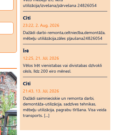
utilizācija/izvešana/pārvešana 24826054
Citi
23:22, 2. Aug, 2026
Dažādi darbi-remonta,celtniecība,demontāža,
mēbeļu utiliāzācija,zāles pļaušana24826054
Īrē
12:25, 21. Jūl, 2026
Vēlos īrēt vienistabas vai divistabas dzīvokli
cēsīs, līdz 200 eiro mēnesī.
Citi
21:43, 13. Jūl, 2026
Dažādi saimnieciskie un remonta darbi,
demontāža-utilizācija, sadzīves tehnikas,
mēbeļu utilizācija, pagrabu tīrīšana. Visa veida
transports. […]