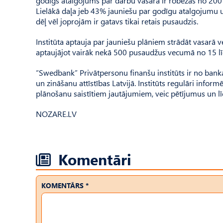
godīgs atalgojums par darbu vasarā ir robežās no 200 lī
Lielākā daļa jeb 43% jauniešu par godīgu atalgojumu u
dēļ vēl joprojām ir gatavs tikai retais pusaudzis.
Institūta aptauja par jauniešu plāniem strādāt vasarā v
aptaujājot vairāk nekā 500 pusaudžus vecumā no 15 l
“Swedbank” Privātpersonu finanšu institūts ir no banka
un zināšanu attīstības Latvijā. Institūts regulāri inf
plānošanu saistītiem jautājumiem, veic pētījumus un 
NOZARE.LV
Komentāri
KOMENTĀRS *