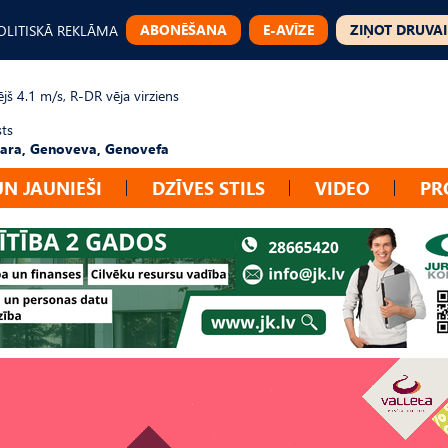
ABONĒŠANA
E-AVĪZE
ZIŅOT DRUVAI
OLITISKĀ REKLĀMA
jš 4.1 m/s, R-DR vēja virziens
sts
ara, Genoveva, Genovefa
UN JAUNIEŠI
DZĪVES STILS
VIDEO
PR