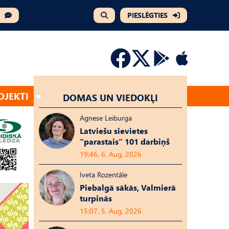
PIESLĒGTIES
OJEKTI
DOMAS UN VIEDOKĻI
Agnese Leiburga
Latviešu sievietes
“parastais” 101 darbiņš
19:46, 6. Aug, 2026
Iveta Rozentāle
Piebalgā sākās, Valmierā
turpinās
15:07, 5. Aug, 2026