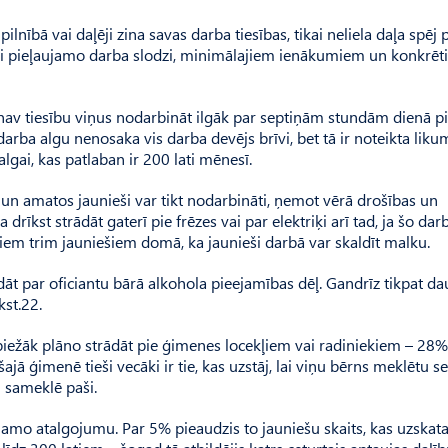
ilnībā vai daļēji zina savas darba tiesības, tikai neliela daļa spēj 
i pieļaujamo darba slodzi, minimālajiem ienākumiem un konkrēt
nav tiesību viņus nodarbināt ilgāk par septiņām stundām dienā p
arba algu nenosaka vis darba devējs brīvi, bet tā ir noteikta lik
lgai, kas patlaban ir 200 lati mēnesī.
s un amatos jaunieši var tikt nodarbināti, ņemot vērā drošības un
drīkst strādāt gaterī pie frēzes vai par elektriķi arī tad, ja šo dar
atriem trim jauniešiem domā, ka jaunieši darbā var skaldīt malku.
ādāt par oficiantu bārā alkohola pieejamības dēļ. Gandrīz tikpat d
kst.22.
 biežāk plāno strādāt pie ģimenes locekļiem vai radiniekiem – 28%
ajā ģimenē tieši vecāki ir tie, kas uzstāj, lai viņu bērns meklētu 
 sameklē paši.
ēlamo atalgojumu. Par 5% pieaudzis to jauniešu skaits, kas uzskata