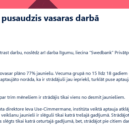
s pusaudzis vasaras darbā
s atrast darbu, noslēdz arī darba līgumu, liecina “Swedbank” Privāt
 šovasar plāno 77% jauniešu. Vecuma grupā no 15 līdz 18 gadiem
s aptaujāto norāda, ka ir strādājuši jau iepriekš, turklāt puse aptau
 par trim mēnešiem ir strādājis tikai viens no desmit jauniešiem.
ta direktore Ieva Use-Cimmermane, institūta veiktā aptauja atklā
eikšanu jaunieši ir slēguši tikai katrā trešajā gadījumā. Strādājot
 slēgts tikai katrā ceturtajā gadījumā, bet, strādājot pie citiem da