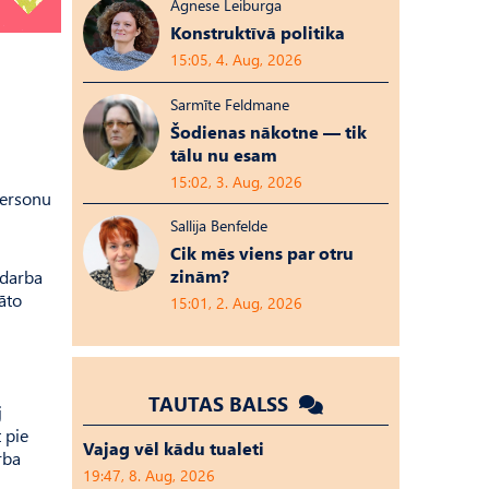
Agnese Leiburga
Konstruktīvā politika
15:05, 4. Aug, 2026
Sarmīte Feldmane
Šodienas nākotne — tik
tālu nu esam
15:02, 3. Aug, 2026
personu
Sallija Benfelde
Cik mēs viens par otru
zinām?
 darba
jāto
15:01, 2. Aug, 2026
TAUTAS BALSS
j
 pie
Vajag vēl kādu tualeti
rba
19:47, 8. Aug, 2026