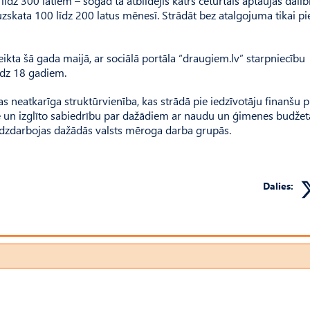
dz 300 latiem – šogad tā atbildējis katrs ceturtais aptaujas dalīb
zskata 100 līdz 200 latus mēnesī. Strādāt bez atalgojuma tikai p
eikta šā gada maijā, ar sociālā portāla “draugiem.lv” starpniecību
īdz 18 gadiem.
s neatkarīga struktūrvienība, kas strādā pie iedzīvotāju finanšu 
ormē un izglīto sabiedrību par dažādiem ar naudu un ģimenes budžet
līdzdarbojas dažādās valsts mēroga darba grupās.
Dalies: