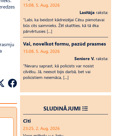
nieks.
15:08, 5. Aug, 2026
ieredzes
Lasītāja
raksta:
“Labi, ka beidzot kādreizējai Cēsu pienotavai
būs cits saimnieks. Žēl skatīties, kā tā ēka
pārvērtusies […]
Vai, novelkot formu, pazūd prasmes
prasmju
a
15:08, 5. Aug, 2026
Seniore V.
raksta:
“Nevaru saprast, kā policists var nosist
cilvēku. Jā, neesot bijis darbā, bet vai
policistiem neiemāca, […]
SLUDINĀJUMI
Citi
23:25, 2. Aug, 2026
Veco mēbeļu u.c. lietu