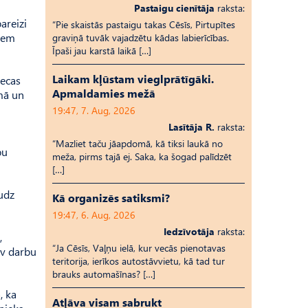
Pastaigu cienītāja
raksta:
pareizi
“Pie skaistās pastaigu takas Cēsīs, Pirtupītes
iem
graviņā tuvāk vajadzētu kādas labierīcības.
Īpaši jau karstā laikā […]
Laikam kļūstam vieglprātīgāki.
iecas
Apmaldamies mežā
umā un
19:47, 7. Aug, 2026
Lasītāja R.
raksta:
“Mazliet taču jāapdomā, kā tiksi laukā no
bu
meža, pirms tajā ej. Saka, ka šogad palīdzēt
[…]
audz
Kā organizēs satiksmi?
19:47, 6. Aug, 2026
Iedzīvotāja
raksta:
,
“Ja Cēsīs, Vaļņu ielā, kur vecās pienotavas
sev darbu
teritorija, ierīkos autostāvvietu, kā tad tur
brauks automašīnas? […]
, ka
Atļāva visam sabrukt