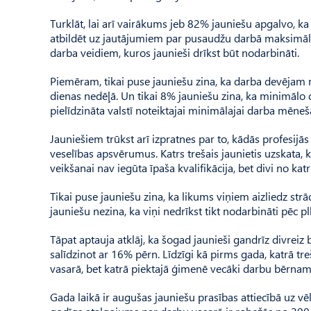
Turklāt, lai arī vairākums jeb 82% jauniešu apgalvo, ka p
atbildēt uz jautājumiem par pusaudžu darbā maksimāl
darba veidiem, kuros jaunieši drīkst būt nodarbināti.
Piemēram, tikai puse jauniešu zina, ka darba devējam 
dienas nedēļā. Un tikai 8% jauniešu zina, ka minimālo d
pielīdzināta valstī noteiktajai minimālajai darba mēneša
Jauniešiem trūkst arī izpratnes par to, kādās profesijā
veselības apsvērumus. Katrs trešais jaunietis uzskata, ka 
veikšanai nav iegūta īpaša kvalifikācija, bet divi no k
Tikai puse jauniešu zina, ka likums viņiem aizliedz str
jauniešu nezina, ka viņi nedrīkst tikt nodarbināti pēc pl
Tāpat aptauja atklāj, ka šogad jaunieši gandrīz divreiz
salīdzinot ar 16% pērn. Līdzīgi kā pirms gada, katrā treš
vasarā, bet katrā piektajā ģimenē vecāki darbu bērnam
Gada laikā ir augušas jauniešu prasības attiecībā uz v