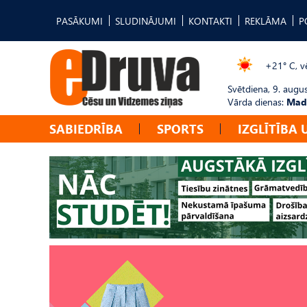
PASĀKUMI
SLUDINĀJUMI
KONTAKTI
REKLĀMA
P
+21° C, vē
Svētdiena, 9. augu
Vārda dienas:
Mad
SABIEDRĪBA
SPORTS
IZGLĪTĪBA 