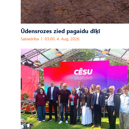
Ūdensrozes zied pagaidu dīķī
Sabiedrība
03:00, 4. Aug, 2026