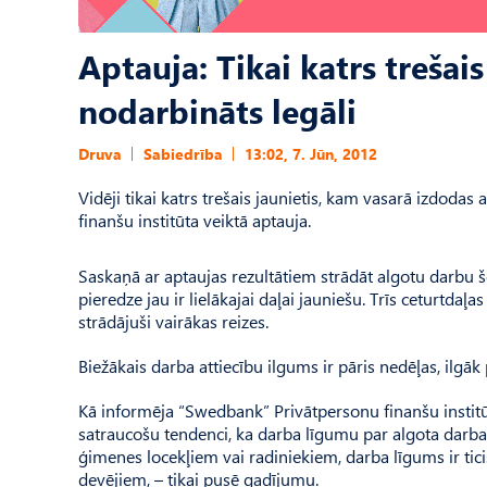
Aptauja: Tikai katrs trešai
nodarbināts legāli
Druva
Sabiedrība
13:02, 7. Jūn, 2012
Vidēji tikai katrs trešais jaunietis, kam vasarā izdoda
finanšu institūta veiktā aptauja.
Saskaņā ar aptaujas rezultātiem strādāt algotu darbu
pieredze jau ir lielākajai daļai jauniešu. Trīs ceturtdaļa
strādājuši vairākas reizes.
Biežākais darba attiecību ilgums ir pāris nedēļas, ilgāk
Kā informēja “Swedbank” Privātpersonu finanšu institū
satraucošu tendenci, ka darba līgumu par algota darba v
ģimenes locekļiem vai radiniekiem, darba līgums ir ticis
devējiem, – tikai pusē gadījumu.