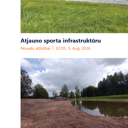
Atjauno sporta infrastruktūru
Novadu attīstībai
02:05, 5. Aug, 2026