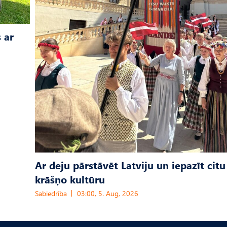
 ar
Ar deju pārstāvēt Latviju un iepazīt citu
krāšņo kultūru
Sabiedrība
03:00, 5. Aug, 2026