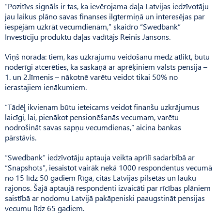
“Pozitīvs signāls ir tas, ka ievērojama daļa Latvijas iedzīvotāju
jau laikus plāno savas finanses ilgtermiņā un interesējas par
iespējām uzkrāt vecumdienām,” skaidro “Swedbank”
Investīciju produktu daļas vadītājs Reinis Jansons.
Viņš norāda: tiem, kas uzkrājumu veidošanu mēdz atlikt, būtu
noderīgi atcerēties, ka saskaņā ar aprēķiniem valsts pensija –
1. un 2.līmenis – nākotnē varētu veidot tikai 50% no
ierastajiem ienākumiem.
“Tādēļ ikvienam būtu ieteicams veidot finanšu uzkrājumus
laicīgi, lai, pienākot pensionēšanās vecumam, varētu
nodrošināt savas sapņu vecumdienas,” aicina bankas
pārstāvis.
“Swedbank” iedzīvotāju aptauja veikta aprīlī sadarbībā ar
“Snapshots”, iesaistot vairāk nekā 1000 respondentus vecumā
no 15 līdz 50 gadiem Rīgā, citās Latvijas pilsētās un lauku
rajonos. Šajā aptaujā respondenti izvaicāti par rīcības plāniem
saistībā ar nodomu Latvijā pakāpeniski paaugstināt pensijas
vecumu līdz 65 gadiem.