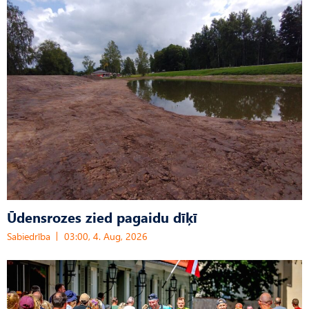
Ūdensrozes zied pagaidu dīķī
Sabiedrība
03:00, 4. Aug, 2026