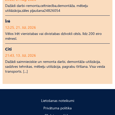
Dažādi darbi-remonta,celtniecība,demontāža, mēbeļu
utiliāzācija,zāles pļaušana24826054
Īrē
12:25, 21. Jūl, 2026
Vēlos īrēt vienistabas vai divistabas dzīvokli cēsīs, līdz 200 eiro
mēnesī.
Citi
21:43, 13. Jūl, 2026
Dažādi saimnieciskie un remonta darbi, demontāža-utilizācija,
sadzīves tehnikas, mēbeļu utilizācija, pagrabu tīrīšana. Visa veida
transports. […]
Lietošanas noteikumi
Privātuma politika