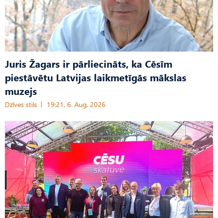
Juris Žagars ir pārliecināts, ka Cēsīm
piestāvētu Latvijas laikmetīgās mākslas
muzejs
Dzīves stils
19:21, 6. Aug, 2026