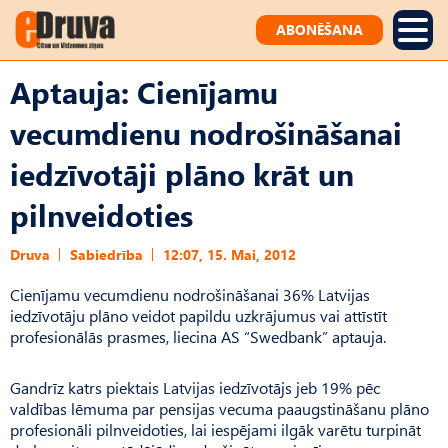
ABONĒŠANA
Aptauja: Cienījamu
vecumdienu nodrošināšanai
iedzīvotāji plāno krāt un
pilnveidoties
Druva
Sabiedrība
12:07, 15. Mai, 2012
Cienījamu vecumdienu nodrošināšanai 36% Latvijas
iedzīvotāju plāno veidot papildu uzkrājumus vai attīstīt
profesionālās prasmes, liecina AS “Swedbank” aptauja.
Gandrīz katrs piektais Latvijas iedzīvotājs jeb 19% pēc
valdības lēmuma par pensijas vecuma paaugstināšanu plāno
profesionāli pilnveidoties, lai iespējami ilgāk varētu turpināt