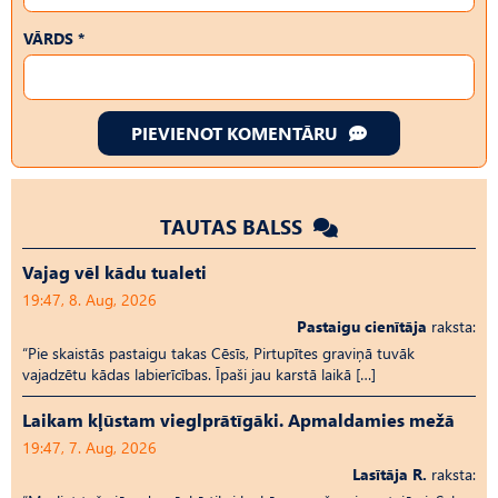
VĀRDS *
PIEVIENOT KOMENTĀRU
TAUTAS BALSS
Vajag vēl kādu tualeti
19:47, 8. Aug, 2026
Pastaigu cienītāja
raksta:
“Pie skaistās pastaigu takas Cēsīs, Pirtupītes graviņā tuvāk
vajadzētu kādas labierīcības. Īpaši jau karstā laikā […]
Laikam kļūstam vieglprātīgāki. Apmaldamies mežā
19:47, 7. Aug, 2026
Lasītāja R.
raksta: