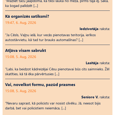
“Mazliet taču jāapdomā, kā tiksi laukā no meža, pirms tajā ej. Saka,
ka šogad palīdzēt […]
Kā organizēs satiksmi?
19:47, 6. Aug, 2026
Iedzīvotāja
raksta:
“Ja Cēsīs, Vaļņu ielā, kur vecās pienotavas teritorija, ierīkos
autostāvvietu, kā tad tur brauks automašīnas? […]
Atļāva visam sabrukt
15:08, 5. Aug, 2026
Lasītāja
raksta:
“Labi, ka beidzot kādreizējai Cēsu pienotavai būs cits saimnieks. Žēl
skatīties, kā tā ēka pārvērtusies […]
Vai, novelkot formu, pazūd prasmes
15:08, 5. Aug, 2026
Seniore V.
raksta:
“Nevaru saprast, kā policists var nosist cilvēku. Jā, neesot bijis
darbā, bet vai policistiem neiemāca, […]