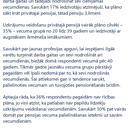
darba gaitas un tādējādi nodrošināt sev cienījamas
vecumdienas. Savukārt 17% iedzīvotāju atzīmējuši, ka plāno
sākt krāt privātajai pensijai, tātad pensiju 3.līmenī.
Uzkrājumu veidošanu privātajā pensijā vairāk plāno cilvēki –
35% – vecuma grupā no 20 līdz 39 gadiem un iedzīvotāji ar
augstākiem ikmēneša ienākumiem.
Savukārt par jaunas profesijas apguvi, lai iespējami ilgāk
varētu turpināt darba gaitas un sevi nodrošināt arī
vecumdienās, biežāk domā respondenti vecumā pēc 40
gadiem. Tikmēr gados jaunāku vecuma grupu pārstāvji
pagaidām vēl īpaši nedomā par to, kā sevi nodrošinās
vecumdienās. Šai attieksmei gan ir tendence sarukt,
palielinoties vecumam un tuvojoties pensionēšanās brīdim.
Aptauja rāda, ka 36% respondentu pagaidām nav rīcības
plāna, jo viņi atzīst, ka patlaban nav papildu līdzekļu
uzkrājumu veidošanai vecumdienām. Savukārt 30% pat vairās
domāt par pensijas vecuma palielināšanas ietekmi uz savām
vecumdienām.