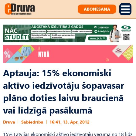
ABONĒŠANA
Aptauja: 15% ekonomiski
aktīvo iedzīvotāju šopavasar
plāno doties laivu braucienā
vai līdzīgā pasākumā
Druva
Sabiedrība
16:41, 13. Apr, 2012
15% Latvijas ekonomiski aktīvo iedzīvotāju vecumā no 18 līdz