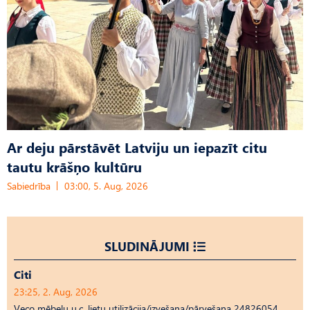
Ar deju pārstāvēt Latviju un iepazīt citu
tautu krāšņo kultūru
Sabiedrība
03:00, 5. Aug, 2026
SLUDINĀJUMI
Citi
23:25, 2. Aug, 2026
Veco mēbeļu u.c. lietu utilizācija/izvešana/pārvešana 24826054