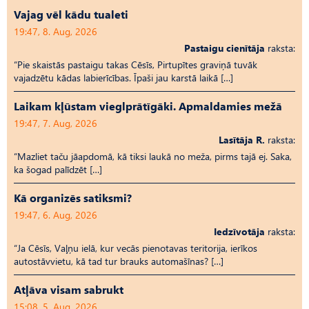
Vajag vēl kādu tualeti
19:47, 8. Aug, 2026
Pastaigu cienītāja
raksta:
“Pie skaistās pastaigu takas Cēsīs, Pirtupītes graviņā tuvāk
vajadzētu kādas labierīcības. Īpaši jau karstā laikā […]
Laikam kļūstam vieglprātīgāki. Apmaldamies mežā
19:47, 7. Aug, 2026
Lasītāja R.
raksta:
“Mazliet taču jāapdomā, kā tiksi laukā no meža, pirms tajā ej. Saka,
ka šogad palīdzēt […]
Kā organizēs satiksmi?
19:47, 6. Aug, 2026
Iedzīvotāja
raksta:
“Ja Cēsīs, Vaļņu ielā, kur vecās pienotavas teritorija, ierīkos
autostāvvietu, kā tad tur brauks automašīnas? […]
Atļāva visam sabrukt
15:08, 5. Aug, 2026