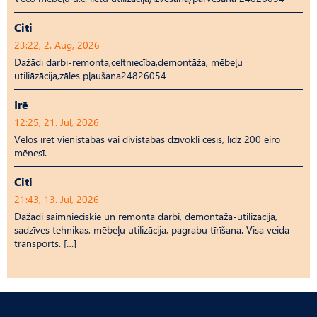
Citi
23:22, 2. Aug, 2026
Dažādi darbi-remonta,celtniecība,demontāža, mēbeļu
utiliāzācija,zāles pļaušana24826054
Īrē
12:25, 21. Jūl, 2026
Vēlos īrēt vienistabas vai divistabas dzīvokli cēsīs, līdz 200 eiro
mēnesī.
Citi
21:43, 13. Jūl, 2026
Dažādi saimnieciskie un remonta darbi, demontāža-utilizācija,
sadzīves tehnikas, mēbeļu utilizācija, pagrabu tīrīšana. Visa veida
transports. […]