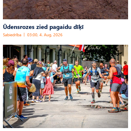
Ūdensrozes zied pagaidu dīķī
Sabiedrība
03:00, 4. Aug, 2026