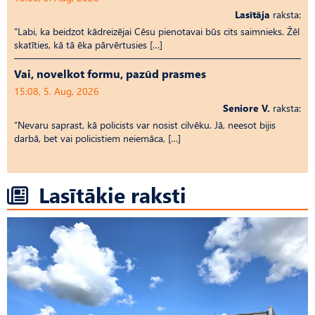
Lasītāja
raksta:
“Labi, ka beidzot kādreizējai Cēsu pienotavai būs cits saimnieks. Žēl
skatīties, kā tā ēka pārvērtusies […]
Vai, novelkot formu, pazūd prasmes
15:08, 5. Aug, 2026
Seniore V.
raksta:
“Nevaru saprast, kā policists var nosist cilvēku. Jā, neesot bijis
darbā, bet vai policistiem neiemāca, […]
Lasītākie raksti