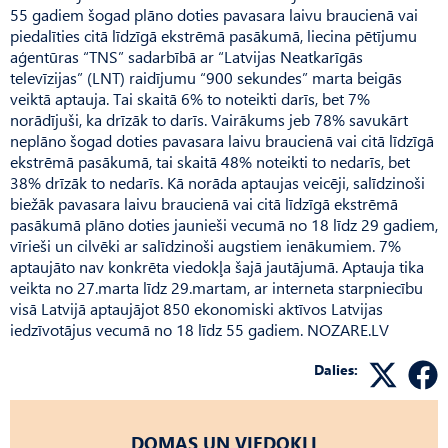
55 gadiem šogad plāno doties pavasara laivu braucienā vai
piedalīties citā līdzīgā ekstrēmā pasākumā, liecina pētījumu
aģentūras “TNS” sadarbībā ar “Latvijas Neatkarīgās
televīzijas” (LNT) raidījumu “900 sekundes” marta beigās
veiktā aptauja. Tai skaitā 6% to noteikti darīs, bet 7%
norādījuši, ka drīzāk to darīs. Vairākums jeb 78% savukārt
neplāno šogad doties pavasara laivu braucienā vai citā līdzīgā
ekstrēmā pasākumā, tai skaitā 48% noteikti to nedarīs, bet
38% drīzāk to nedarīs. Kā norāda aptaujas veicēji, salīdzinoši
biežāk pavasara laivu braucienā vai citā līdzīgā ekstrēmā
pasākumā plāno doties jaunieši vecumā no 18 līdz 29 gadiem,
vīrieši un cilvēki ar salīdzinoši augstiem ienākumiem. 7%
aptaujāto nav konkrēta viedokļa šajā jautājumā. Aptauja tika
veikta no 27.marta līdz 29.martam, ar interneta starpniecību
visā Latvijā aptaujājot 850 ekonomiski aktīvos Latvijas
iedzīvotājus vecumā no 18 līdz 55 gadiem. NOZARE.LV
Dalies:
DOMAS UN VIEDOKĻI