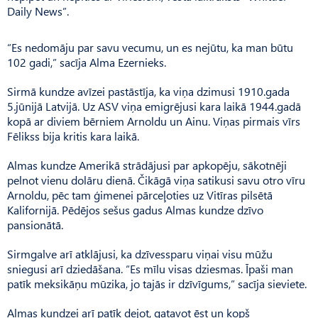
Daily News”.
“Es nedomāju par savu vecumu, un es nejūtu, ka man būtu
102 gadi,” sacīja Alma Ezernieks.
Sirmā kundze avīzei pastāstīja, ka viņa dzimusi 1910.gada
5.jūnijā Latvijā. Uz ASV viņa emigrējusi kara laikā 1944.gadā
kopā ar diviem bērniem Arnoldu un Ainu. Viņas pirmais vīrs
Fēlikss bija kritis kara laikā.
Almas kundze Amerikā strādājusi par apkopēju, sākotnēji
pelnot vienu dolāru dienā. Čikāgā viņa satikusi savu otro vīru
Arnoldu, pēc tam ģimenei pārceļoties uz Vitīras pilsētā
Kalifornijā. Pēdējos sešus gadus Almas kundze dzīvo
pansionātā.
Sirmgalve arī atklājusi, ka dzīvessparu viņai visu mūžu
sniegusi arī dziedāšana. “Es mīlu visas dziesmas. Īpaši man
patīk meksikāņu mūzika, jo tajās ir dzīvīgums,” sacīja sieviete.
Almas kundzei arī patīk dejot, gatavot ēst un kopš