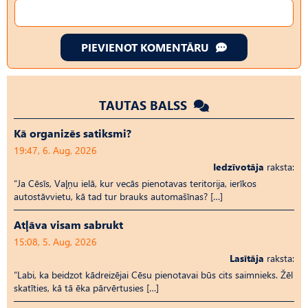
PIEVIENOT KOMENTĀRU
TAUTAS BALSS
Kā organizēs satiksmi?
19:47, 6. Aug, 2026
Iedzīvotāja
raksta:
“Ja Cēsīs, Vaļņu ielā, kur vecās pienotavas teritorija, ierīkos
autostāvvietu, kā tad tur brauks automašīnas? […]
Atļāva visam sabrukt
15:08, 5. Aug, 2026
Lasītāja
raksta:
“Labi, ka beidzot kādreizējai Cēsu pienotavai būs cits saimnieks. Žēl
skatīties, kā tā ēka pārvērtusies […]