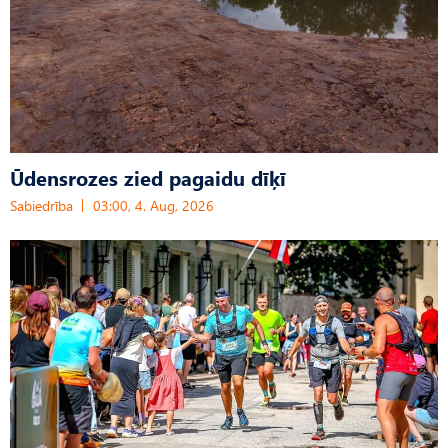
Ūdensrozes zied pagaidu dīķī
Sabiedrība
03:00, 4. Aug, 2026