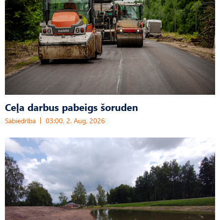
Ceļa darbus pabeigs šoruden
Sabiedrība
03:00, 2. Aug, 2026