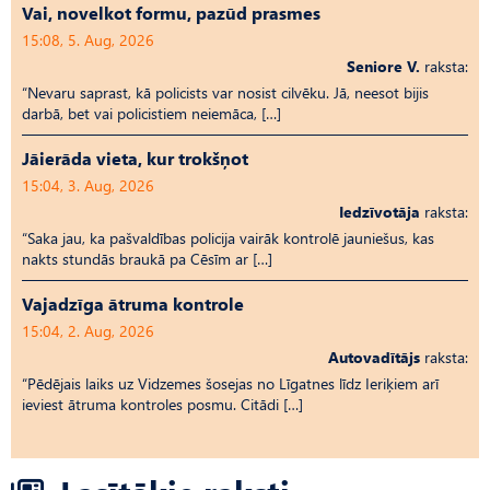
Vai, novelkot formu, pazūd prasmes
15:08, 5. Aug, 2026
Seniore V.
raksta:
“Nevaru saprast, kā policists var nosist cilvēku. Jā, neesot bijis
darbā, bet vai policistiem neiemāca, […]
Jāierāda vieta, kur trokšņot
15:04, 3. Aug, 2026
Iedzīvotāja
raksta:
“Saka jau, ka pašvaldības policija vairāk kontrolē jauniešus, kas
nakts stundās braukā pa Cēsīm ar […]
Vajadzīga ātruma kontrole
15:04, 2. Aug, 2026
Autovadītājs
raksta:
“Pēdējais laiks uz Vid­ze­mes šosejas no Līgatnes līdz Ieriķiem arī
ieviest ātruma kontroles posmu. Citādi […]