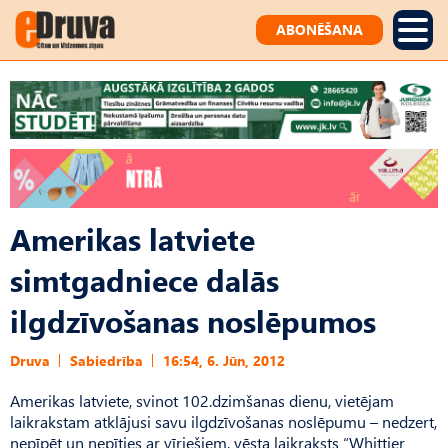
ABONĒŠANA
Amerikas latviete
simtgadniece dalās
ilgdzīvošanas noslēpumos
Druva
Sabiedrība
16:54, 6. Jūn, 2012
Amerikas latviete, svinot 102.dzimšanas dienu, vietējam
laikrakstam atklājusi savu ilgdzīvošanas noslēpumu – nedzert,
nepīpēt un nepīties ar vīriešiem, vēsta laikraksts “Whittier