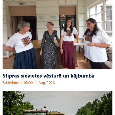
Stipras sievietes vēsturē un kājbumba
Sabiedrība
03:00, 1. Aug, 2026