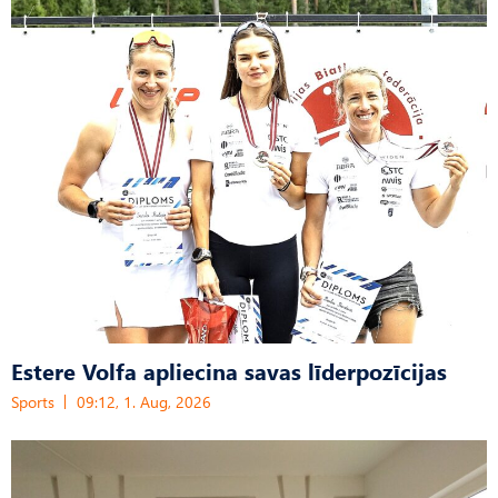
Estere Volfa apliecina savas līderpozīcijas
Sports
09:12, 1. Aug, 2026