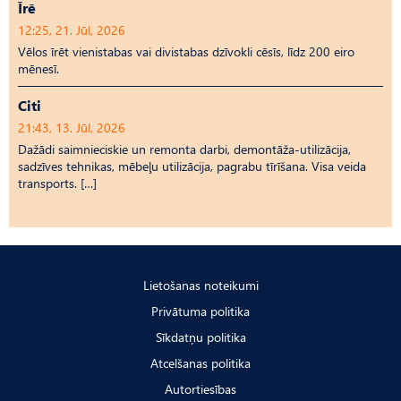
Īrē
12:25, 21. Jūl, 2026
Vēlos īrēt vienistabas vai divistabas dzīvokli cēsīs, līdz 200 eiro
mēnesī.
Citi
21:43, 13. Jūl, 2026
Dažādi saimnieciskie un remonta darbi, demontāža-utilizācija,
sadzīves tehnikas, mēbeļu utilizācija, pagrabu tīrīšana. Visa veida
transports. […]
Lietošanas noteikumi
Privātuma politika
Sīkdatņu politika
Atcelšanas politika
Autortiesības