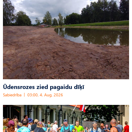
Ūdensrozes zied pagaidu dīķī
Sabiedrība
03:00, 4. Aug, 2026