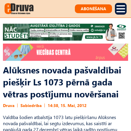
ABONĒŠANA
Alūksnes novada pašvaldībai
piešķir Ls 1073 pērnā gada
vētras postījumu novēršanai
Druva
Sabiedrība
14:38, 15. Mai, 2012
Valdība šodien atbalstīja 1073 latu piešķiršanu Alūksnes
novada pašvaldībai, lai segtu izdevumus, kas saistīti ar
pagājušā gada 27.decembrī vētras laikā radīto postījumu