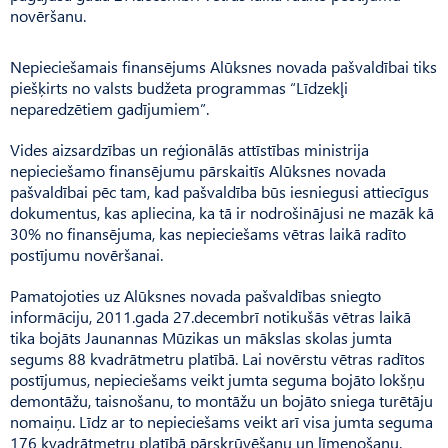
novēršanu.
Nepieciešamais finansējums Alūksnes novada pašvaldībai tiks
piešķirts no valsts budžeta programmas “Līdzekļi
neparedzētiem gadījumiem”.
Vides aizsardzības un reģionālās attīstības ministrija
nepieciešamo finansējumu pārskaitīs Alūksnes novada
pašvaldībai pēc tam, kad pašvaldība būs iesniegusi attiecīgus
dokumentus, kas apliecina, ka tā ir nodrošinājusi ne mazāk kā
30% no finansējuma, kas nepieciešams vētras laikā radīto
postījumu novēršanai.
Pamatojoties uz Alūksnes novada pašvaldības sniegto
informāciju, 2011.gada 27.decembrī notikušās vētras laikā
tika bojāts Jaunannas Mūzikas un mākslas skolas jumta
segums 88 kvadrātmetru platībā. Lai novērstu vētras radītos
postījumus, nepieciešams veikt jumta seguma bojāto lokšņu
demontāžu, taisnošanu, to montāžu un bojāto sniega turētāju
nomaiņu. Līdz ar to nepieciešams veikt arī visa jumta seguma
176 kvadrātmetru platībā pārskrūvēšanu un līmeņošanu.