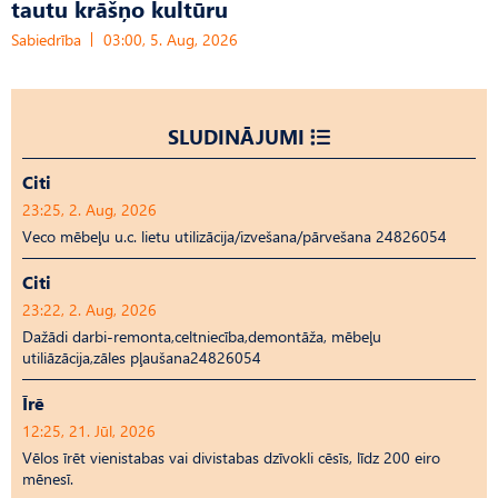
tautu krāšņo kultūru
Sabiedrība
03:00, 5. Aug, 2026
SLUDINĀJUMI
Citi
23:25, 2. Aug, 2026
Veco mēbeļu u.c. lietu utilizācija/izvešana/pārvešana 24826054
Citi
23:22, 2. Aug, 2026
Dažādi darbi-remonta,celtniecība,demontāža, mēbeļu
utiliāzācija,zāles pļaušana24826054
Īrē
12:25, 21. Jūl, 2026
Vēlos īrēt vienistabas vai divistabas dzīvokli cēsīs, līdz 200 eiro
mēnesī.