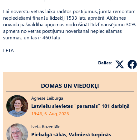
Lai novērstu vētras laikā radītos postījumus, jumta remontam
nepieciešami finanšu līdzekļi 1533 latu apmērā. Alūksnes
novada pašvaldība apņemas nodrošināt līdzfinansējumu 30%
apmērā no vētras postījumu novēršanai nepieciešamās
summas, un tas ir 460 latu.
LETA
Dalies:
DOMAS UN VIEDOKĻI
Agnese Leiburga
Latviešu sievietes “parastais” 101 darbiņš
19:46, 6. Aug, 2026
Iveta Rozentāle
Piebalgā sākās, Valmierā turpinās