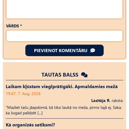
VĀRDS *
PIEVIENOT KOMENTĀRU
TAUTAS BALSS
Laikam kļūstam vieglprātīgāki. Apmaldamies mežā
19:47, 7. Aug, 2026
Lasītāja R.
raksta:
“Mazliet taču jāapdomā, kā tiksi laukā no meža, pirms tajā ej. Saka,
ka šogad palīdzēt […]
Kā organizēs satiksmi?