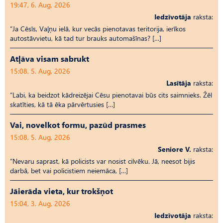
19:47, 6. Aug, 2026
Iedzīvotāja
raksta:
“Ja Cēsīs, Vaļņu ielā, kur vecās pienotavas teritorija, ierīkos
autostāvvietu, kā tad tur brauks automašīnas? […]
Atļāva visam sabrukt
15:08, 5. Aug, 2026
Lasītāja
raksta:
“Labi, ka beidzot kādreizējai Cēsu pienotavai būs cits saimnieks. Žēl
skatīties, kā tā ēka pārvērtusies […]
Vai, novelkot formu, pazūd prasmes
15:08, 5. Aug, 2026
Seniore V.
raksta:
“Nevaru saprast, kā policists var nosist cilvēku. Jā, neesot bijis
darbā, bet vai policistiem neiemāca, […]
Jāierāda vieta, kur trokšņot
15:04, 3. Aug, 2026
Iedzīvotāja
raksta: