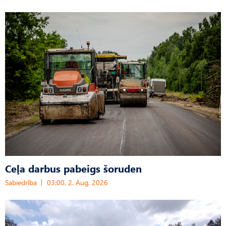
Ceļa darbus pabeigs šoruden
Sabiedrība
03:00, 2. Aug, 2026