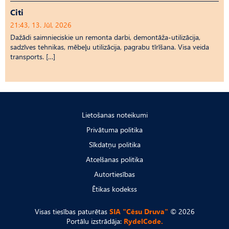
Citi
21:43, 13. Jūl, 2026
Dažādi saimnieciskie un remonta darbi, demontāža-utilizācija,
sadzīves tehnikas, mēbeļu utilizācija, pagrabu tīrīšana. Visa veida
transports. […]
Lietošanas noteikumi
Privātuma politika
Sīkdatņu politika
Atcelšanas politika
Autortiesības
Ētikas kodekss
Visas tiesības paturētas
SIA "Cēsu Druva"
© 2026
Portālu izstrādāja:
RydelCode.