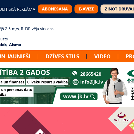
ABONĒŠANA
E-AVĪZE
ZIŅOT DRUVAI
OLITISKĀ REKLĀMA
jš 2.3 m/s, R-DR vēja virziens
gusts
lds, Aisma
UN JAUNIEŠI
DZĪVES STILS
VIDEO
PR