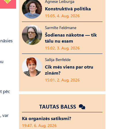
Agnese Leiburga
Konstruktīvā politika
15:05, 4. Aug, 2026
Sarmīte Feldmane
Šodienas nākotne — tik
ināsies
tālu nu esam
15:02, 3. Aug, 2026
Sallija Benfelde
mu
Cik mēs viens par otru
zinām?
15:01, 2. Aug, 2026
t pēc
TAUTAS BALSS
, var
Kā organizēs satiksmi?
19:47, 6. Aug, 2026