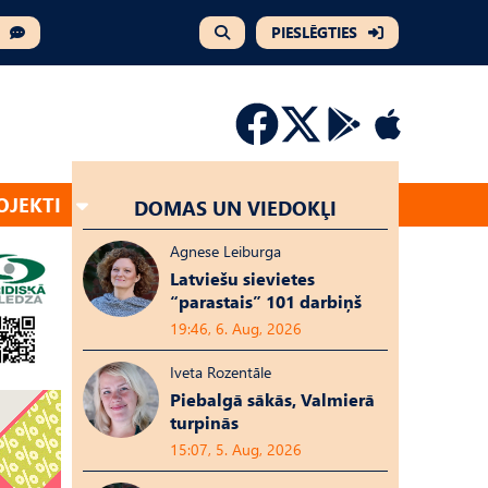
PIESLĒGTIES
OJEKTI
DOMAS UN VIEDOKĻI
Agnese Leiburga
Latviešu sievietes
“parastais” 101 darbiņš
19:46, 6. Aug, 2026
Iveta Rozentāle
Piebalgā sākās, Valmierā
turpinās
15:07, 5. Aug, 2026