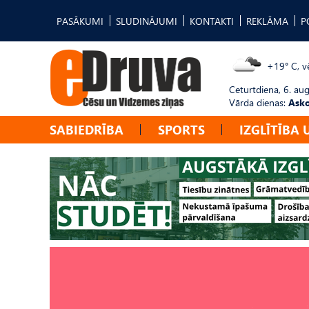
PASĀKUMI
SLUDINĀJUMI
KONTAKTI
REKLĀMA
P
+19° C, vē
Ceturtdiena, 6. au
Vārda dienas:
Asko
SABIEDRĪBA
SPORTS
IZGLĪTĪBA 