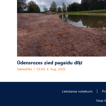
Ūdensrozes zied pagaidu dīķī
Sabiedrība
03:00, 4. Aug, 2026
Lietošanas noteikumi
Pr
Visas 