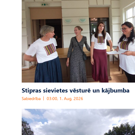
Stipras sievietes vēsturē un kājbumba
Sabiedrība
03:00, 1. Aug, 2026