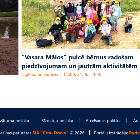
“Vasara Mālos” pulcē bērnus radošam
piedzīvojumam un jautrām aktivitātēm
Izglītība un jaunieši
03:00, 31. Jūl, 2026
ivātuma politika
Sīkdatņu politika
Atcelšanas politika
Aut
tiesības paturētas
SIA "Cēsu Druva"
© 2026
Portālu izstrādāja:
Ryde