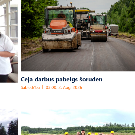
Ceļa darbus pabeigs šoruden
Sabiedrība
03:00, 2. Aug, 2026