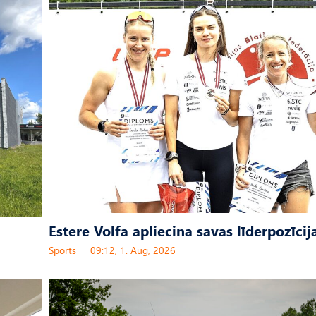
Estere Volfa apliecina savas līderpozīcij
Sports
09:12, 1. Aug, 2026