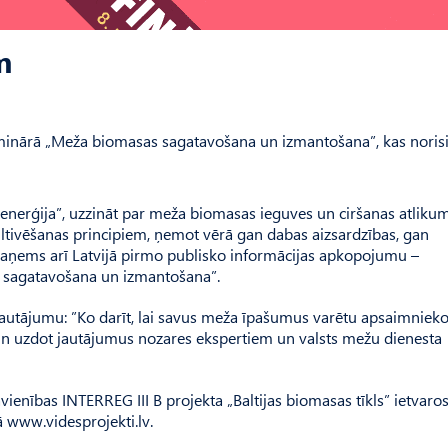
m
eminārā „Meža biomasas sagatavošana un izmantošana”, kas noris
a enerģija”, uzzināt par meža biomasas ieguves un ciršanas atliku
ltivēšanas principiem, ņemot vērā gan dabas aizsardzības, gan
aņems arī Latvijā pirmo publisko informācijas apkopojumu –
 sagatavošana un izmantošana”.
z jautājumu: ”Ko darīt, lai savus meža īpašumus varētu apsaimnieko
ēt un uzdot jautājumus nozares ekspertiem un valsts mežu dienesta
vienības INTERREG III B projekta „Baltijas biomasas tīkls” ietvaros
 www.videsprojekti.lv.