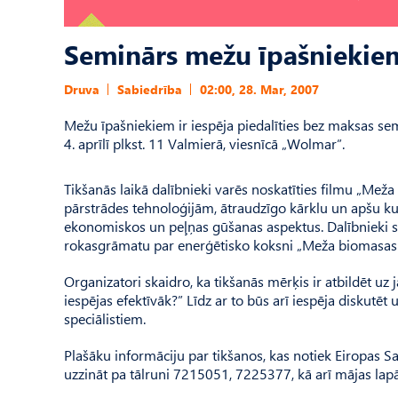
Seminārs mežu īpašniekie
Druva
Sabiedrība
02:00, 28. Mar, 2007
Mežu īpašniekiem ir iespēja piedalīties bez maksas s
4. aprīlī plkst. 11 Valmierā, viesnīcā „Wolmar”.
Tikšanās laikā dalībnieki varēs noskatīties filmu „Mež
pārstrādes tehnoloģijām, ātraudzīgo kārklu un apšu ku
ekonomiskos un peļņas gūšanas aspektus. Dalībnieki s
rokasgrāmatu par enerģētisko koksni „Meža biomasas
Organizatori skaidro, ka tikšanās mērķis ir atbildēt u
iespējas efektīvāk?” Līdz ar to būs arī iespēja diskut
speciālistiem.
Plašāku informāciju par tikšanos, kas notiek Eiropas Sa
uzzināt pa tālruni 7215051, 7225377, kā arī mājas lapā