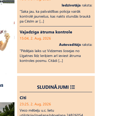
Iedzīvotāja
raksta:
“Saka jau, ka pašvaldības policija vairāk
kontrolē jauniešus, kas nakts stundās braukā
pa Cēsīm ar […]
Vajadzīga ātruma kontrole
15:04, 2. Aug, 2026
Autovadītājs
raksta:
“Pēdējais laiks uz Vid­ze­mes šosejas no
Līgatnes līdz Ieriķiem arī ieviest ātruma
kontroles posmu. Citādi […]
as
SLUDINĀJUMI
Citi
23:25, 2. Aug, 2026
Veco mēbeļu u.c. lietu
utilizācija/izvešana/pārvešana 24826054