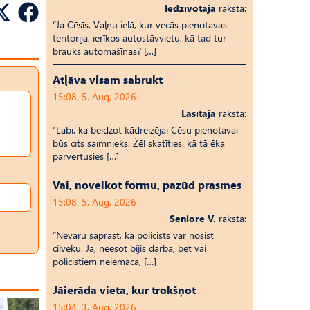
Iedzīvotāja
raksta:
“Ja Cēsīs, Vaļņu ielā, kur vecās pienotavas
teritorija, ierīkos autostāvvietu, kā tad tur
brauks automašīnas? […]
Atļāva visam sabrukt
15:08, 5. Aug, 2026
Lasītāja
raksta:
“Labi, ka beidzot kādreizējai Cēsu pienotavai
būs cits saimnieks. Žēl skatīties, kā tā ēka
pārvērtusies […]
Vai, novelkot formu, pazūd prasmes
15:08, 5. Aug, 2026
Seniore V.
raksta:
“Nevaru saprast, kā policists var nosist
cilvēku. Jā, neesot bijis darbā, bet vai
policistiem neiemāca, […]
Jāierāda vieta, kur trokšņot
15:04, 3. Aug, 2026