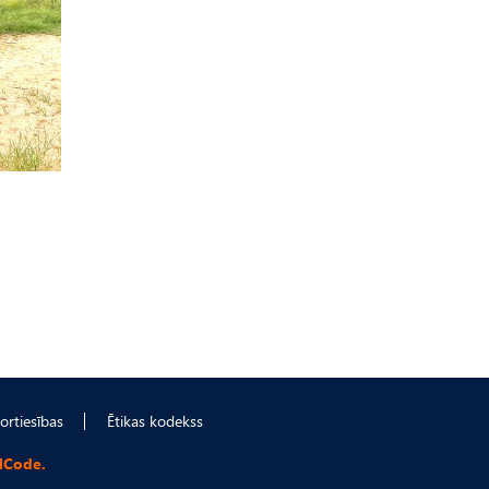
ortiesības
Ētikas kodekss
lCode.