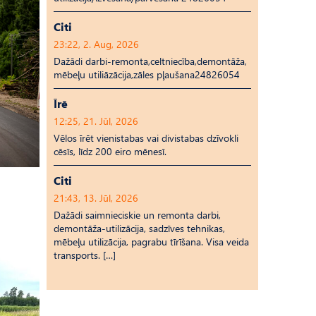
Citi
23:22, 2. Aug, 2026
Dažādi darbi-remonta,celtniecība,demontāža,
mēbeļu utiliāzācija,zāles pļaušana24826054
Īrē
12:25, 21. Jūl, 2026
Vēlos īrēt vienistabas vai divistabas dzīvokli
cēsīs, līdz 200 eiro mēnesī.
Citi
21:43, 13. Jūl, 2026
Dažādi saimnieciskie un remonta darbi,
demontāža-utilizācija, sadzīves tehnikas,
mēbeļu utilizācija, pagrabu tīrīšana. Visa veida
transports. […]