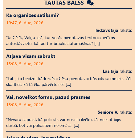
TAUTAS BALSS
Kā organizēs satiksmi?
19:47, 6. Aug, 2026
Iedzīvotāja
raksta:
“Ja Cēsīs, Vaļņu ielā, kur vecās pienotavas teritorija, ierīkos
autostāvvietu, kā tad tur brauks automašīnas? […]
Atļāva visam sabrukt
15:08, 5. Aug, 2026
Lasītāja
raksta:
“Labi, ka beidzot kādreizējai Cēsu pienotavai būs cits saimnieks. Žēl
skatīties, kā tā ēka pārvērtusies […]
Vai, novelkot formu, pazūd prasmes
15:08, 5. Aug, 2026
Seniore V.
raksta:
“Nevaru saprast, kā policists var nosist cilvēku. Jā, neesot bijis
darbā, bet vai policistiem neiemāca, […]
Jāierāda vieta, kur trokšņot