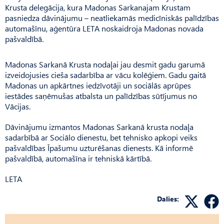
Krusta delegācija, kura Madonas Sarkanajam Krustam
pasniedza dāvinājumu – neatliekamās medicīniskās palīdzības
automašīnu, aģentūra LETA noskaidroja Madonas novada
pašvaldībā.
Madonas Sarkanā Krusta nodaļai jau desmit gadu garumā
izveidojusies cieša sadarbība ar vācu kolēģiem. Gadu gaitā
Madonas un apkārtnes iedzīvotāji un sociālās aprūpes
iestādes saņēmušas atbalsta un palīdzības sūtījumus no
Vācijas.
Dāvinājumu izmantos Madonas Sarkanā krusta nodaļa
sadarbībā ar Sociālo dienestu, bet tehnisko apkopi veiks
pašvaldības Īpašumu uzturēšanas dienests. Kā informē
pašvaldībā, automašīna ir tehniskā kārtībā.
LETA
Dalies: