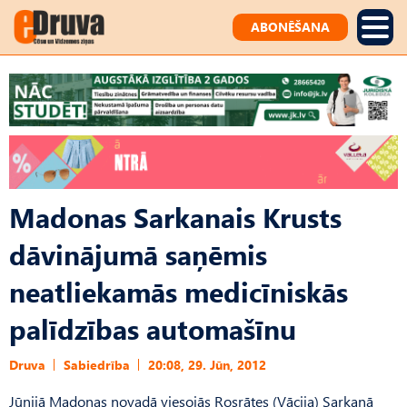
ABONĒŠANA
Madonas Sarkanais Krusts
dāvinājumā saņēmis
neatliekamās medicīniskās
palīdzības automašīnu
Druva
Sabiedrība
20:08, 29. Jūn, 2012
Jūnijā Madonas novadā viesojās Rosrātes (Vācija) Sarkanā