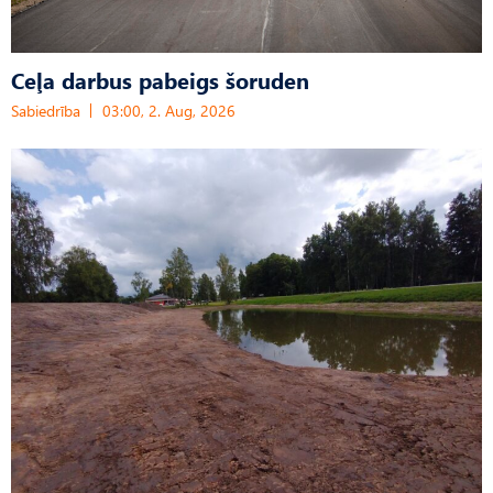
Ceļa darbus pabeigs šoruden
Sabiedrība
03:00, 2. Aug, 2026