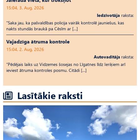
15:04, 3. Aug, 2026
Iedzīvotāja
raksta:
“Saka jau, ka pašvaldības policija vairāk kontrolē jauniešus, kas
nakts stundās braukā pa Cēsīm ar […]
Vajadzīga ātruma kontrole
15:04, 2. Aug, 2026
Autovadītājs
raksta:
“Pēdējais laiks uz Vid­ze­mes šosejas no Līgatnes līdz Ieriķiem arī
ieviest ātruma kontroles posmu. Citādi […]
Lasītākie raksti