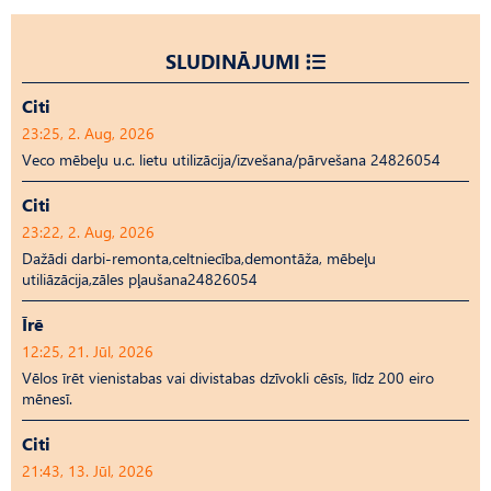
SLUDINĀJUMI
Citi
23:25, 2. Aug, 2026
Veco mēbeļu u.c. lietu utilizācija/izvešana/pārvešana 24826054
Citi
23:22, 2. Aug, 2026
Dažādi darbi-remonta,celtniecība,demontāža, mēbeļu
utiliāzācija,zāles pļaušana24826054
Īrē
12:25, 21. Jūl, 2026
Vēlos īrēt vienistabas vai divistabas dzīvokli cēsīs, līdz 200 eiro
mēnesī.
Citi
21:43, 13. Jūl, 2026