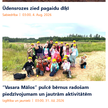
Ūdensrozes zied pagaidu dīķī
Sabiedrība
03:00, 4. Aug, 2026
“Vasara Mālos” pulcē bērnus radošam
piedzīvojumam un jautrām aktivitātēm
Izglītība un jaunieši
03:00, 31. Jūl, 2026