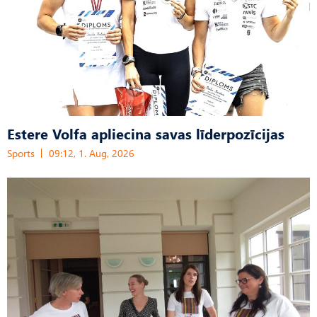
Estere Volfa apliecina savas līderpozīcijas
Sports
09:12, 1. Aug, 2026