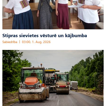
Stipras sievietes vēsturē un kājbumba
Sabiedrība
03:00, 1. Aug, 2026