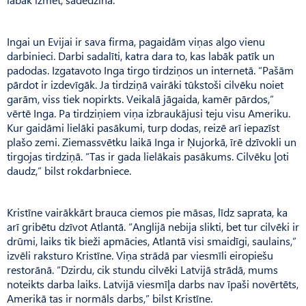
Ingai un Evijai ir sava firma, pagaidām viņas algo vienu
darbinieci. Darbi sadalīti, katra dara to, kas labāk patīk un
padodas. Izgatavoto Inga tirgo tirdziņos un internetā. “Pašām
pārdot ir izdevīgāk. Ja tirdziņā vairāki tūkstoši cilvēku noiet
garām, viss tiek nopirkts. Veikalā jāgaida, kamēr pārdos,”
vērtē Inga. Pa tirdziņiem viņa izbraukājusi teju visu Ameriku.
Kur gaidāmi lielāki pasākumi, turp dodas, reizē arī iepazīst
plašo zemi. Ziemassvētku laikā Inga ir Ņujorkā, īrē dzīvokli un
tirgojas tirdziņā. “Tas ir gada lielākais pasākums. Cilvēku ļoti
daudz,” bilst rokdarbniece.
Kristīne vairākkārt brauca ciemos pie māsas, līdz saprata, ka
arī gribētu dzīvot Atlantā. “Anglijā nebija slikti, bet tur cilvēki ir
drūmi, laiks tik bieži apmācies, Atlantā visi smaidīgi, saulains,”
izvēli raksturo Kristīne. Viņa strādā par viesmīli eiropiešu
restorānā. “Dzirdu, cik stundu cilvēki Latvijā strādā, mums
noteikts darba laiks. Latvijā viesmīļa darbs nav īpaši novērtēts,
Amerikā tas ir normāls darbs,” bilst Kristīne.