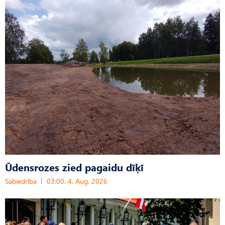
Ūdensrozes zied pagaidu dīķī
Sabiedrība
03:00, 4. Aug, 2026