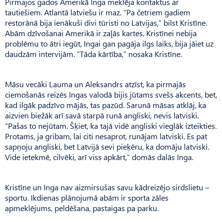
Pirmajos gados Amerikā Inga meklēja kontaktus ar
tautiešiem. Atlantā latviešu ir maz. “Pa četriem gadiem
restorānā bija ienākuši divi tūristi no Latvijas,” bilst Kristīne.
Abām dzīvošanai Amerikā ir zaļās kartes. Kristīnei nebija
problēmu to ātri iegūt, Ingai gan pagāja ilgs laiks, bija jāiet uz
daudzām intervijām. “Tāda kārtība,” nosaka Kristīne.
Māsu vecāki Lauma un Aleksandrs atzīst, ka pirmajās
ciemošanās reizēs Ingas valodā bijis jūtams svešs akcents, bet,
kad ilgāk padzīvo mājās, tas pazūd. Sarunā māsas atklāj, ka
aizvien biežāk arī savā starpā runā angliski, nevis latviski.
“Pašas to nejūtam. Šķiet, ka tajā vidē angliski vieglāk izteikties.
Protams, ja gribam, lai citi nesaprot, runājam latviski. Es pat
sapņoju angliski, bet Latvijā sevi pieķēru, ka domāju latviski.
Vide ietekmē, cilvēki, arī viss apkārt,” domās dalās Inga.
Kristīne un Inga nav aizmirsušas savu kādreizējo sirdslietu –
sportu. Ikdienas plānojumā abām ir sporta zāles
apmeklējums, peldēšana, pastaigas pa parku.