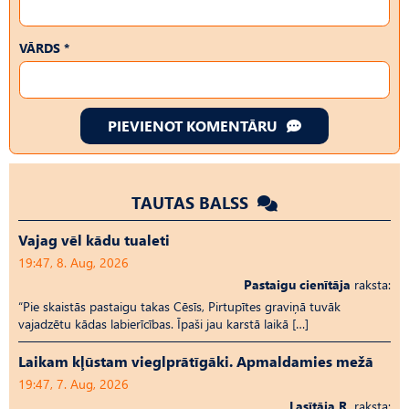
VĀRDS *
PIEVIENOT KOMENTĀRU
TAUTAS BALSS
Vajag vēl kādu tualeti
19:47, 8. Aug, 2026
Pastaigu cienītāja
raksta:
“Pie skaistās pastaigu takas Cēsīs, Pirtupītes graviņā tuvāk
vajadzētu kādas labierīcības. Īpaši jau karstā laikā […]
Laikam kļūstam vieglprātīgāki. Apmaldamies mežā
19:47, 7. Aug, 2026
Lasītāja R.
raksta: