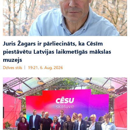
Juris Žagars ir pārliecināts, ka Cēsīm
piestāvētu Latvijas laikmetīgās mākslas
muzejs
Dzīves stils
19:21, 6. Aug, 2026