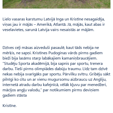
Lielo vasaras karstumu Latvijā Inga un Kristīne nesagaidīja,
viņas jau ir mājās – Amerikā, Atlantā. Jā, mājās, kaut abas ir
veselavietes, sarunā Latvija vairs nesaistās ar mājām.
Dzīves ceļi māsas aizveduši pasaulē, kaut tāds nebija ne
mērķis, ne sapņi. Kristīnes Pudoginas vārds pirms gadiem
bieži bija lasāms starp labākajiem kamaniņbraucējiem.
“Studēju Sporta akadēmijā, bija sapnis par sportu, trenera
darbu. Tieši pirms olimpiādes dabūju traumu. Līdz tam dzīvē
nekas nebija svarīgāks par sportu. Pārvilku svītru. Gribēju sākt
pilnīgi ko citu un ar vienu mugursomu aizbraucu uz Angliju,
internetā atradu darbu kafejnīcā, vēlāk kļuvu par menedžeri,
mācījos angļu valodu,” par notikumiem pirms deviņiem
gadiem stāsta
Kristīne.