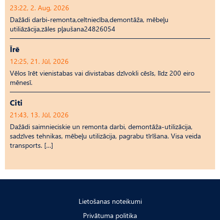
23:22, 2. Aug, 2026
Dažādi darbi-remonta,celtniecība,demontāža, mēbeļu
utiliāzācija,zāles pļaušana24826054
Īrē
12:25, 21. Jūl, 2026
Vēlos īrēt vienistabas vai divistabas dzīvokli cēsīs, līdz 200 eiro
mēnesī.
Citi
21:43, 13. Jūl, 2026
Dažādi saimnieciskie un remonta darbi, demontāža-utilizācija,
sadzīves tehnikas, mēbeļu utilizācija, pagrabu tīrīšana. Visa veida
transports. […]
Lietošanas noteikumi
Privātuma politika