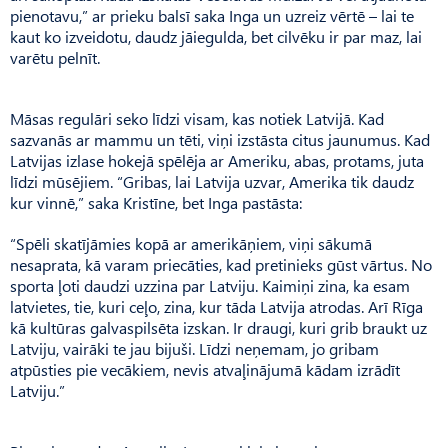
pienotavu,” ar prieku balsī saka Inga un uzreiz vērtē – lai te
kaut ko izveidotu, daudz jāiegulda, bet cilvēku ir par maz, lai
varētu pelnīt.
Māsas regulāri seko līdzi visam, kas notiek Latvijā. Kad
sazvanās ar mammu un tēti, viņi izstāsta citus jaunumus. Kad
Latvijas izlase hokejā spēlēja ar Ameriku, abas, protams, juta
līdzi mūsējiem. “Gribas, lai Latvija uzvar, Amerika tik daudz
kur vinnē,” saka Kristīne, bet Inga pastāsta:
“Spēli skatījāmies kopā ar amerikāņiem, viņi sākumā
nesaprata, kā varam priecāties, kad pretinieks gūst vārtus. No
sporta ļoti daudzi uzzina par Latviju. Kaimiņi zina, ka esam
latvietes, tie, kuri ceļo, zina, kur tāda Latvija atrodas. Arī Rīga
kā kultūras galvaspilsēta izskan. Ir draugi, kuri grib braukt uz
Latviju, vairāki te jau bijuši. Līdzi neņemam, jo gribam
atpūsties pie vecākiem, nevis atvaļinājumā kādam izrādīt
Latviju.”