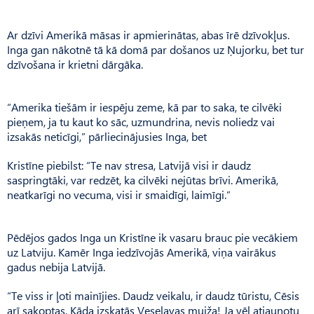
Ar dzīvi Amerikā māsas ir apmierinātas, abas īrē dzīvokļus.
Inga gan nākotnē tā kā domā par došanos uz Ņujorku, bet tur
dzīvošana ir krietni dārgāka.
“Amerika tiešām ir iespēju zeme, kā par to saka, te cilvēki
pieņem, ja tu kaut ko sāc, uzmundrina, nevis noliedz vai
izsakās neticīgi,” pārliecinājusies Inga, bet
Kristīne piebilst: “Te nav stresa, Latvijā visi ir daudz
saspringtāki, var redzēt, ka cilvēki nejūtas brīvi. Amerikā,
neatkarīgi no vecuma, visi ir smaidīgi, laimīgi.”
Pēdējos gados Inga un Kristīne ik vasaru brauc pie vecākiem
uz Latviju. Kamēr Inga iedzīvojās Amerikā, viņa vairākus
gadus nebija Latvijā.
“Te viss ir ļoti mainījies. Daudz veikalu, ir daudz tūristu, Cēsis
arī sakoptas. Kāda izskatās Veselavas muiža! Ja vēl atjaunotu