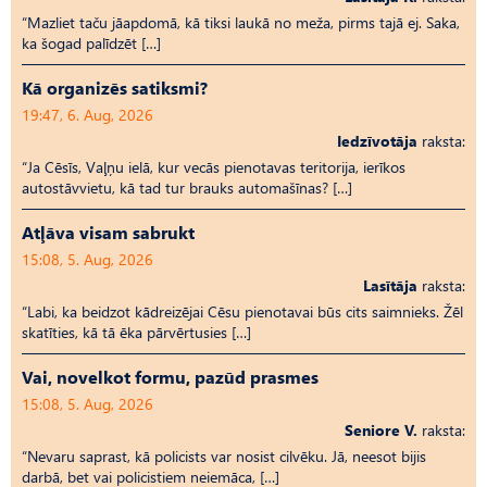
“Mazliet taču jāapdomā, kā tiksi laukā no meža, pirms tajā ej. Saka,
ka šogad palīdzēt […]
Kā organizēs satiksmi?
19:47, 6. Aug, 2026
Iedzīvotāja
raksta:
“Ja Cēsīs, Vaļņu ielā, kur vecās pienotavas teritorija, ierīkos
autostāvvietu, kā tad tur brauks automašīnas? […]
Atļāva visam sabrukt
15:08, 5. Aug, 2026
Lasītāja
raksta:
“Labi, ka beidzot kādreizējai Cēsu pienotavai būs cits saimnieks. Žēl
skatīties, kā tā ēka pārvērtusies […]
Vai, novelkot formu, pazūd prasmes
15:08, 5. Aug, 2026
Seniore V.
raksta:
“Nevaru saprast, kā policists var nosist cilvēku. Jā, neesot bijis
darbā, bet vai policistiem neiemāca, […]