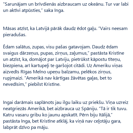
“Sarunājam un brīvdienās aizbraucam uz okeānu. Tur var labi
un aktīvi atpūsties,” saka Inga.
Māsas atzīst, ka Latvijā pārāk daudz ēdot gaļu. “Vairs neesam
pieradušas.
Ēdam salātus, zupas, visu pašas gatavojam. Daudz ēdam
svaigus dārzeņus, pupas, zirņus, zaļumus,” pastāsta Kristīne
un atzīst, ka, domājot par Latviju, pietrūkst kāpostu tīteņu,
biezpiena, arī kartupeļi te garšojot citādi. Uz Ameriku viņas
aizvedīs Rīgas Melno upeņu balzamu, pelēkos zirņus,
rupjmaizi. “Amerikā nav kārtīgas žāvētas gaļas, bet to
nevedīsim,” piebilst Kristīne.
Ingai darāmais saplānots jau ilgu laiku uz priekšu. Viņa uzreiz
neatgriezās Amerikā, bet aizbrauca uz Spāniju. “Tā ir tik tuvu.
Katru vasaru gribu ko jaunu apskatīt. Pērn biju Itālijā,”
pastāsta Inga, bet Kristīne atklāj, ka viņā nav ceļotāju gara,
labprāt dzīvo pa māju.