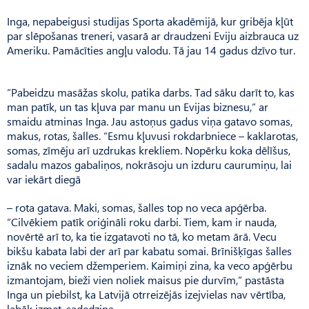
Inga, nepabeigusi studijas Sporta akadēmijā, kur gribēja kļūt
par slēpošanas treneri, vasarā ar draudzeni Eviju aizbrauca uz
Ameriku. Pamācīties angļu valodu. Tā jau 14 gadus dzīvo tur.
“Pabeidzu masāžas skolu, patika darbs. Tad sāku darīt to, kas
man patīk, un tas kļuva par manu un Evijas biznesu,” ar
smaidu atminas Inga. Jau astoņus gadus viņa gatavo somas,
makus, rotas, šalles. “Esmu kļuvusi rokdarbniece – kaklarotas,
somas, zīmēju arī uzdrukas krekliem. Nopērku koka dēlīšus,
sadalu mazos gabaliņos, nokrāsoju un izduru caurumiņu, lai
var iekārt diegā
– rota gatava. Maki, somas, šalles top no veca apģērba.
“Cilvēkiem patīk oriģināli roku darbi. Tiem, kam ir nauda,
novērtē arī to, ka tie izgatavoti no tā, ko metam ārā. Vecu
bikšu kabata labi der arī par kabatu somai. Brīnišķīgas šalles
iznāk no veciem džemperiem. Kaimiņi zina, ka veco apģērbu
izmantojam, bieži vien noliek maisus pie durvīm,” pastāsta
Inga un piebilst, ka Latvijā otrreizējās izejvielas nav vērtība,
labāk izmet, sadedzina.