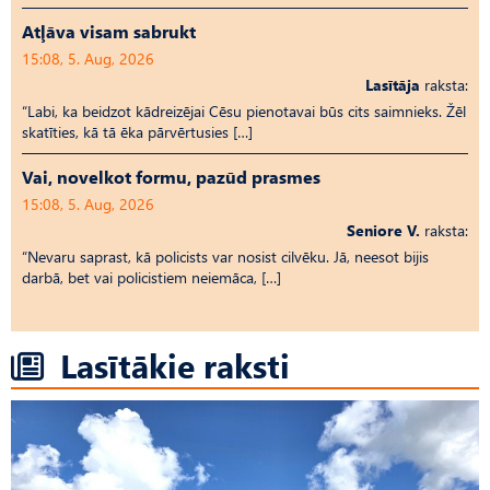
Atļāva visam sabrukt
15:08, 5. Aug, 2026
Lasītāja
raksta:
“Labi, ka beidzot kādreizējai Cēsu pienotavai būs cits saimnieks. Žēl
skatīties, kā tā ēka pārvērtusies […]
Vai, novelkot formu, pazūd prasmes
15:08, 5. Aug, 2026
Seniore V.
raksta:
“Nevaru saprast, kā policists var nosist cilvēku. Jā, neesot bijis
darbā, bet vai policistiem neiemāca, […]
Lasītākie raksti