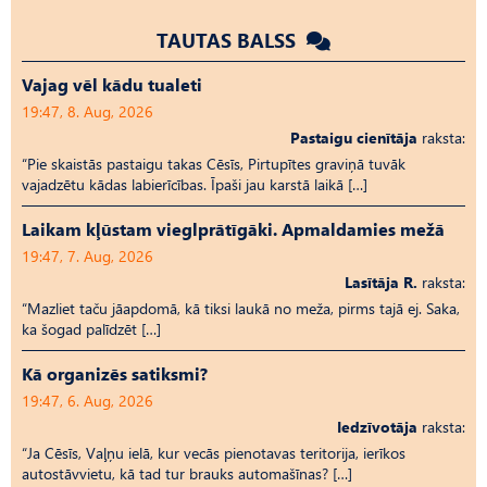
TAUTAS BALSS
Vajag vēl kādu tualeti
19:47, 8. Aug, 2026
Pastaigu cienītāja
raksta:
“Pie skaistās pastaigu takas Cēsīs, Pirtupītes graviņā tuvāk
vajadzētu kādas labierīcības. Īpaši jau karstā laikā […]
Laikam kļūstam vieglprātīgāki. Apmaldamies mežā
19:47, 7. Aug, 2026
Lasītāja R.
raksta:
“Mazliet taču jāapdomā, kā tiksi laukā no meža, pirms tajā ej. Saka,
ka šogad palīdzēt […]
Kā organizēs satiksmi?
19:47, 6. Aug, 2026
Iedzīvotāja
raksta:
“Ja Cēsīs, Vaļņu ielā, kur vecās pienotavas teritorija, ierīkos
autostāvvietu, kā tad tur brauks automašīnas? […]