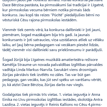
Dace Bērziņa pastāsta, ka pirmssākumi šai tradīcijai ir Līgatnē,
kur pirmsskolas vecuma bērniem notika pirmais šāds
konkurss. Jau kopš tās reizes “Pūcītē” piedalījušies bērni no
vēsturiskā Cēsu rajona pirms­skolas iestādēm.
Vienmēr tiek ņemts vērā, ka konkursa dalībnieki ir ļoti jauni,
piemēram, šogad mazākajam bija trīs gadi. Ja jaunais
konkursants ir ļoti satraucies, viņa uzstāšanos atliek uz vēlāku
laiku, arī ļauj bērna pedagogam vai vecākam piesēst līdzās,
tādēļ vienmēr visi dalībnieki savu priekšnesumu ir parādījuši.
Šogad žūrijā bija Līgatnes muzikālā amatierteātra režisore
Kamēlija Straume un novada paš­valdības Izglītības pārvaldes
vadītāja Linda Markus-Narvila. Savukārt viens drosmīgais
žūrijas pārstāvis tiek izvēlēts no zāles. Tas var būt gan
pedagogs, gan vecāks, kas jūt sevī spēku un varēšanu vērtēt,
jo, kā atzīst Dace Bērziņa, žūrijas darbs nav viegls.
Godalgotas tiek pirmās trīs vietas. 1. vietas ieguvēja ir Anna
Einika no Līvu pirmsskolas izglītības iestādes, skolotāja Antra
Lazdiņa. 2. vietas ieguvējs ir Reinis Kallions no Cēsu 4.pirms­