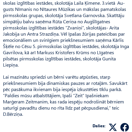
skolas izglītības iestādes, skolotāja Laila Ķimene. 3.vietā Au­
gusts Nīmanis no Nītaures Mūzikas un mākslas pamatskolas
pirmsskolas grupas, skolotāja Svetlana Gar­novska. Skatītāju
simpātiju balvu saņēma Rūta Ceriņa no Augš­līgatnes
pirmsskolas izglītības iestādes “Zva­niņi”, skolotājas- Ari­ta
Jakobija un Antra Straz­diņa. Vēl īpašas žūrijas pateicības par
emocionāliem un svinīgiem priekšnesumiem saņēma Kārlis
Šķēle no Cēsu 5. pirmsskolas izglītības iestādes, skolotāja Inga
Gavrilova, kā arī Markuss Kris­tofers Krūms no Līgatnes
pilsētas pirmsskolas izglītības iestādes, skolotāja Gunita
Liepiņa.
Lai mazinātu spriedzi un bērni varētu atpūsties, starp
priekšnesumiem bija dinamiskas pauzes ar rotaļām. Savukārt
pēc pasākuma ikvienam bija iespēja izkustēties tīklu parkā.
“Paldies mūsu atbalstītājiem, īpaši “Zeit” īpašniekam
Marģeram Zeitmanim, kas rada iespēju nodrošināt bērniem
saturīgi pavadītu dienu no rīta līdz pat pēcpusdienai,” teic
D.Bērziņa.
Dalies: