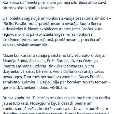
Konkursa dalībnieki pirms tam jau bija izturējuši atlasi savā
pirmsskolas izglītības iestādē.
Dalībniekus sagaidīja un konkursu vadīja pasākuma simbols –
Pūcīte. Pasākumu ar priekšnesumu ievadīja Jauno līderu
vidusskolas 8. klases skolnieces Anetes Jetes Brečas, kura
ieguvusi pirmo pakāpi izteiksmīgās runas konkursā
skolēniem Vidzemes reģionā, priekšnesums, priecēja arī
skolas vokālais ansamblis.
Mazie konkursanti runāja pazīstamu latviešu autoru dzeju.
Skanēja Raiņa, Aspazijas, Friča Bārdas, Jāzepa Osmaņa,
Imanta Lasmaņa, Dzidras Rinkules-Zemzares un citu
dzejnieku vārsmas bērniem. Viens dalībnieks runāja savas
pedagoģes, Taurenes bērnudārza vadītājas Daces Potašas
sarakstīto “Laimiņu”. Dzejoļi bija par bērniem tuvām tēmām –
ģimeni, dzīvniekiem, dabu, vērtībām.
Runas konkurss “Pūcīte” pirmsskolas vecuma bērniem notika
jau astoto reizi. Nosacījumi bijuši dažādi, piemēram,
konkursam jāizvēlas konkrēta autora darbi vai izraudzītajam
dzejolim jābūt par noteiktu tematu. Runas konkursa pārstāve