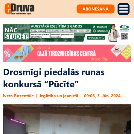
ABONĒŠANA
Drosmīgi piedalās runas
konkursā “Pūcīte”
Iveta Rozentāle
Izglītība un jaunieši
09:08, 3. Jūn, 2024