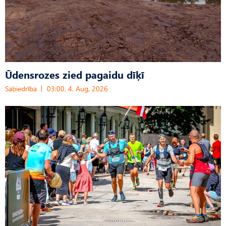
Ūdensrozes zied pagaidu dīķī
Sabiedrība
03:00, 4. Aug, 2026