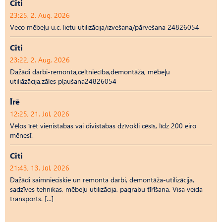
Citi
23:25, 2. Aug, 2026
Veco mēbeļu u.c. lietu utilizācija/izvešana/pārvešana 24826054
Citi
23:22, 2. Aug, 2026
Dažādi darbi-remonta,celtniecība,demontāža, mēbeļu
utiliāzācija,zāles pļaušana24826054
Īrē
12:25, 21. Jūl, 2026
Vēlos īrēt vienistabas vai divistabas dzīvokli cēsīs, līdz 200 eiro
mēnesī.
Citi
21:43, 13. Jūl, 2026
Dažādi saimnieciskie un remonta darbi, demontāža-utilizācija,
sadzīves tehnikas, mēbeļu utilizācija, pagrabu tīrīšana. Visa veida
transports. […]