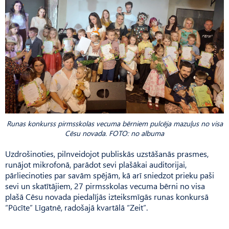
Runas konkurss pirmsskolas vecuma bērniem pulcēja mazuļus no visa
Cēsu novada. FOTO: no albuma
Uzdrošinoties, pilnveidojot publiskās uzstāšanās prasmes,
runājot mikrofonā, parādot sevi plašākai auditorijai,
pārliecinoties par savām spējām, kā arī sniedzot prieku paši
sevi un skatītājiem, 27 pirmsskolas vecuma bērni no visa
plašā Cēsu novada piedalījās izteiksmīgās runas konkursā
“Pūcīte” Līgatnē, radošajā kvartālā “Zeit”.