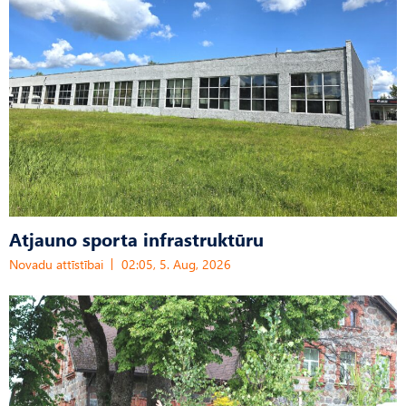
Atjauno sporta infrastruktūru
Novadu attīstībai
02:05, 5. Aug, 2026