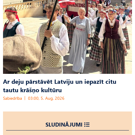
Ar deju pārstāvēt Latviju un iepazīt citu
tautu krāšņo kultūru
Sabiedrība
03:00, 5. Aug, 2026
SLUDINĀJUMI