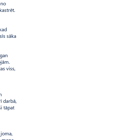
 no
kastrēt.
 kad
sīs sāka
 gan
ojām.
as viss,
m
rī darbā,
ši tāpat
a joma,
ir mana