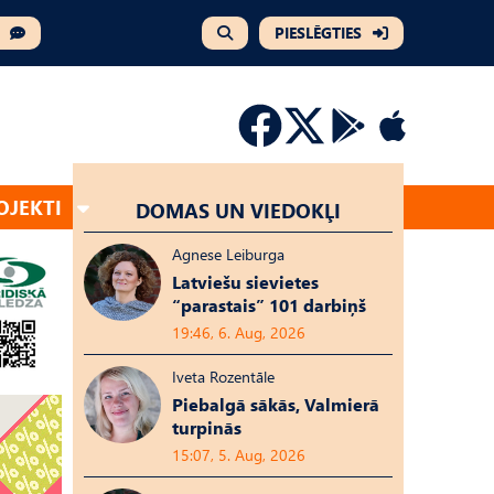
PIESLĒGTIES
OJEKTI
DOMAS UN VIEDOKĻI
Agnese Leiburga
Latviešu sievietes
“parastais” 101 darbiņš
19:46, 6. Aug, 2026
Iveta Rozentāle
Piebalgā sākās, Valmierā
turpinās
15:07, 5. Aug, 2026