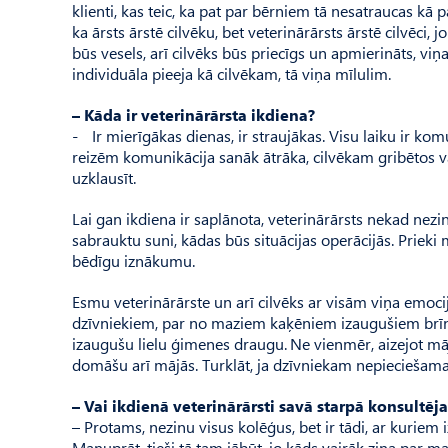
klienti, kas teic, ka pat par bērniem tā nesatraucas kā p
ka ārsts ārstē cilvēku, bet veterinārārsts ārstē cilvēci, jo
būs vesels, arī cilvēks būs priecīgs un apmierināts, viņ
individuāla pieeja kā cilvēkam, tā viņa mīlulim.
– Kāda ir veterinārārsta ikdiena?
- Ir mierīgākas dienas, ir straujākas. Visu laiku ir ko
reizēm komunikācija sanāk ātrāka, cilvēkam gribētos va
uzklausīt.
Lai gan ikdiena ir saplānota, veterinārārsts nekad nez
sabrauktu suni, kādas būs situācijas operācijās. Priek
bēdīgu iznākumu.
Esmu veterinārārste un arī cilvēks ar visām viņa emocij
dzīvniekiem, par no maziem kaķēniem izaugušiem brīni
izaugušu lielu ģimenes draugu. Ne vienmēr, aizejot māj
domāšu arī mājās. Turklāt, ja dzīvniekam nepieciešama 
– Vai ikdienā veterinārārsti savā starpā konsultēja
– Protams, nezinu visus kolēģus, bet ir tādi, ar kuriem 
Ma­nuprāt, tieši tā tam jābūt, jo kāds vairāk zina par 