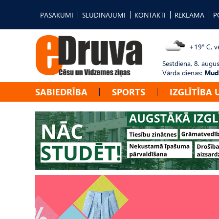
PASĀKUMI
SLUDINĀJUMI
KONTAKTI
REKLĀMA
P
+19° C, vē
Sestdiena, 8. augus
Vārda dienas:
Mudī
SABIEDRĪBA
SPORTS
IZGLĪTĪBA 