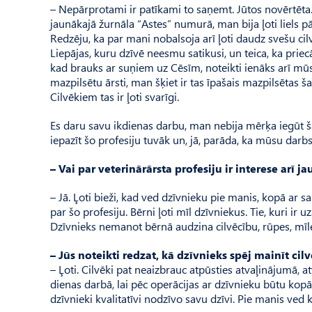
– Nepārprotami ir patīkami to saņemt. Jūtos novērtēta. 
jaunākajā žurnāla “Astes” numurā, man bija ļoti liels p
Redzēju, ka par mani nobalsoja arī ļoti daudz svešu cil
Liepājas, kuru dzīvē neesmu satikusi, un teica, ka priecāji
kad brauks ar suņiem uz Cēsīm, noteikti ienāks arī mūsu 
mazpilsētu ārsti, man šķiet ir tas īpašais mazpilsētas š
Cilvē­kiem tas ir ļoti svarīgi.
Es daru savu ikdienas darbu, man nebija mērķa iegūt šādu
iepazīt šo profesiju tuvāk un, jā, parāda, ka mūsu darbs
– Vai par veterinārārsta profesiju ir interese arī j
– Jā. Ļoti bieži, kad ved dzīvnieku pie manis, kopā ar sa
par šo profesiju. Bērni ļoti mīl dzīvniekus. Tie, kuri ir
Dzīvnieks nemanot bērnā audzina cilvēcību, rūpes, mīl
– Jūs noteikti redzat, kā dzīvnieks spēj mainīt cilv
– Ļoti. Cilvēki pat neaizbrauc atpūsties atvaļinājumā, 
dienas darbā, lai pēc operācijas ar dzīvnieku būtu kopā
dzīvnieki kvalitatīvi nodzīvo savu dzīvi. Pie manis ved 