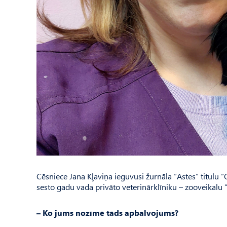
Cēsniece Jana Kļaviņa ieguvusi žurnāla “Astes” titulu “
sesto gadu vada privāto veterinārklīniku – zooveikalu “
– Ko jums nozīmē tāds apbalvojums?