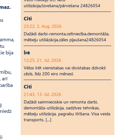
utilizācija/izvešana/pārvešana 24826054
 maz.
Citi
ns
23:22, 2. Aug, 2026
Dažādi darbi-remonta,celtniecība,demontāža,
gramma,
mēbeļu utiliāzācija,zāles pļaušana24826054
būtu
Īrē
ie bija
12:25, 21. Jūl, 2026
Vēlos īrēt vienistabas vai divistabas dzīvokli
amību,
cēsīs, līdz 200 eiro mēnesī.
 arī
 barība
Citi
21:43, 13. Jūl, 2026
Dažādi saimnieciskie un remonta darbi,
g
demontāža-utilizācija, sadzīves tehnikas,
sniedz
mēbeļu utilizācija, pagrabu tīrīšana. Visa veida
transports. […]
ši