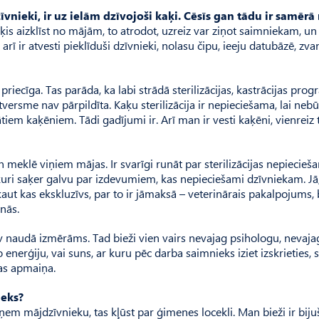
vnieki, ir uz ielām dzīvojoši kaķi. Cēsīs gan tādu ir samērā
kaķis aizklīst no mājām, to atrodot, uzreiz var ziņot saimniekam, un
ī ir atvesti pieklīduši dzīvnieki, nolasu čipu, ieeju datubāzē, zva
iecīga. Tas parāda, ka labi strādā sterilizācijas, kastrācijas pro
patversme nav pārpildīta. Kaķu sterilizācija ir nepieciešama, lai ne
tiem kaķēniem. Tādi gadījumi ir. Arī man ir vesti kaķēni, vienreiz t
n meklē viņiem mājas. Ir svarīgi runāt par sterilizācijas nepiecieš
 kuri saķer galvu par izdevumiem, kas nepieciešami dzīvniekam. Jā,
r kaut kas ekskluzīvs, par to ir jāmaksā – veterinārais pakalpojums,
inās.
nav naudā izmērāms. Tad bieži vien vairs nevajag psihologu, nevaja
o enerģiju, vai suns, ar kuru pēc darba saimnieks iziet izskrieties, 
bas apmaiņa.
ieks?
paņem mājdzīvnieku, tas kļūst par ģimenes locekli. Man bieži ir biju