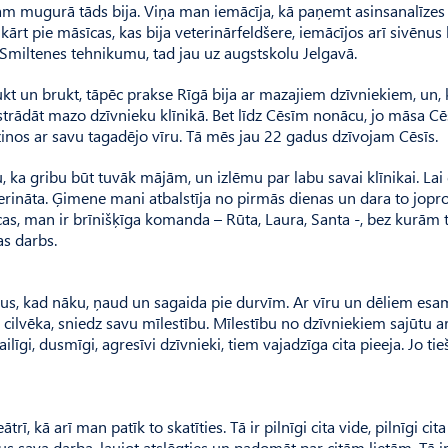
stam mugurā tāds bija. Viņa man iemācīja, kā paņemt asinsanalīzes
ārt pie māsīcas, kas bija veterinārfeldšere, iemācījos arī sivēnus 
Smiltenes tehnikumu, tad jau uz augstskolu Jelgavā.
jukt un brukt, tāpēc prakse Rīgā bija ar mazajiem dzīvniekiem, un,
u strādāt mazo dzīvnieku klīnikā. Bet līdz Cēsīm nonācu, jo māsa Cē
zinos ar savu tagadējo vīru. Tā mēs jau 22 gadus dzīvojam Cēsīs.
u, ka gribu būt tuvāk mājām, un izlēmu par labu savai klīnikai. Lai
rināta. Ģi­mene mani atbalstīja no pirmās dienas un dara to jopr
icas, man ir brīnišķīga komanda – Rūta, Laura, Santa -, bez kurām t
as darbs.
us, kad nāku, ņaud un sagaida pie durvīm. Ar vīru un dēliem esa
e tā cilvēka, sniedz savu mīlestību. Mīlestību no dzīvniekiem sajūtu a
ilīgi, dusmīgi, agresīvi dzīvnieki, tiem vajadzīga cita pieeja. Jo tie
rī, kā arī man patīk to skatīties. Tā ir pilnīgi cita vide, pilnīgi cit
us sava darba, ļaujot atslēgties un padomāt par citām lietām. Tā 