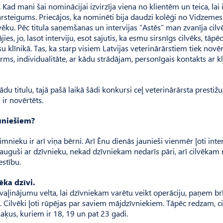
Kad mani šai nominācijai izvirzīja viena no klientēm un teica, lai 
ārsteigums. Priecājos, ka nominēti bija daudzi kolēģi no Vidzemes
vēku. Pēc titula saņemšanas un intervijas “Astēs” man zvanīja cilv
es, jo, lasot interviju, esot sajutis, ka esmu sirsnīgs cilvēks, tāpēc
klīnikā. Tas, ka starp visiem Lat­vijas veterinārārstiem tiek novēr
arms, individualitāte, ar kādu strādājam, personīgais kontakts ar kl
 titulu, tajā pašā laikā šādi konkursi ceļ veterinārārsta prestižu,
 ir novērtēts.
auniešiem?
imnieku ir arī viņa bērni. Arī Ēnu dienās jaunieši vienmēr ļoti inte
 uzauguši ar dzīvnieku, nekad dzīvniekam nedarīs pāri, arī cilvēkam 
estību.
ēka dzīvi.
atvaļinājumu velta, lai dzīvniekam varētu veikt operāciju, paņem br
. Cilvēki ļoti rūpējas par saviem mājdzīvniekiem. Tāpēc redzam, cik
kaķus, kuriem ir 18, 19 un pat 23 gadi.