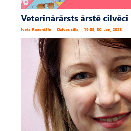
Veterinārārsts ārstē cilvēci
Iveta Rozentāle
Dzīves stils
19:05, 30. Jan, 2023