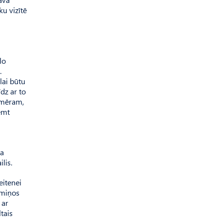
ku vizītē
lo
.
lai būtu
dz ar to
iemēram,
emt
pa
lis.
eitenei
imiņos
 ar
tais