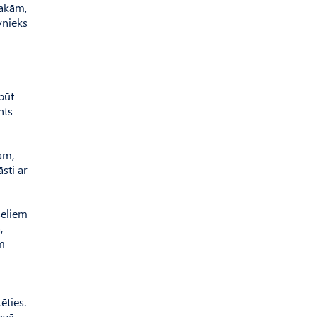
sakām,
īvnieks
būt
nts
am,
sti ar
seliem
,
em
ēties.
avā