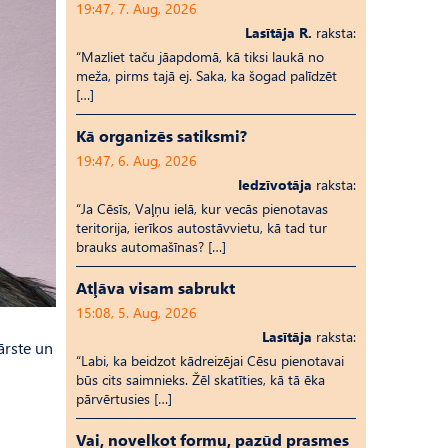
19:47, 7. Aug, 2026
Lasītāja R.
raksta:
“Mazliet taču jāapdomā, kā tiksi laukā no
meža, pirms tajā ej. Saka, ka šogad palīdzēt
[…]
Kā organizēs satiksmi?
19:47, 6. Aug, 2026
Iedzīvotāja
raksta:
“Ja Cēsīs, Vaļņu ielā, kur vecās pienotavas
teritorija, ierīkos autostāvvietu, kā tad tur
brauks automašīnas? […]
Atļāva visam sabrukt
15:08, 5. Aug, 2026
Lasītāja
raksta:
ārste un
“Labi, ka beidzot kādreizējai Cēsu pienotavai
būs cits saimnieks. Žēl skatīties, kā tā ēka
pārvērtusies […]
Vai, novelkot formu, pazūd prasmes