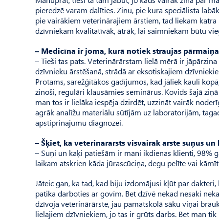
pieredzē varam dalīties. Zinu, pie kura speci­ālista labāk 
pie vairākiem veterinārajiem ārstiem, tad liekam katra
dzīvniekam kvalitatīvāk, ātrāk, lai saimniekam būtu vie
– Medicīna ir joma, kurā notiek straujas pārmaiņas
– Tieši tas pats. Veterinārārstam lielā mērā ir jāpārzina 
dzīvnieku ārstēšanā, strādā ar eksotiskajiem dzīvniekiem
Protams, sarežģītākos gadījumos, kad jāliek kauli kopā
zinoši, regulāri klausāmies seminārus. Kovids šajā ziņā 
man tos ir lielāka iespēja dzirdēt, uzzināt vairāk nod
agrāk analīžu materiālu sūtījām uz laboratorijām, tagad
apstiprinājumu di­­agnozei.
– Šķiet, ka veterinārārsts visvairāk ārstē suņus un 
– Suņi un kaķi patiešām ir mani ikdienas klienti, 98% g
laikam atskrien kāda jūrascūciņa, degu pelīte vai kāmītis,
Jāteic gan, ka tad, kad biju izdomājusi kļūt par dakteri
patika darboties ar govīm. Bet dzīvē nekad nesaki n
dzīvoja veterinārārste, jau pamatskolā sāku viņai braukt l
lielajiem dzīvniekiem, jo tas ir grūts darbs. Bet man ti