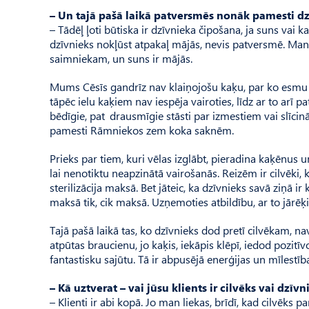
– Un tajā pašā laikā patversmēs nonāk pamesti dzī
– Tādēļ ļoti būtiska ir dzīvnieka čipošana, ja suns vai 
dzīvnieks nokļūst atpakaļ mājās, nevis patversmē. Man ar
saimniekam, un suns ir mājās.
Mums Cēsīs gandrīz nav klaiņojošu kaķu, par ko esmu pr
tāpēc ielu kaķiem nav iespēja vairoties, līdz ar to arī 
bēdīgie, pat drausmīgie stāsti par izmestiem vai slīcinā
pamesti Rāmniekos zem koka saknēm.
Prieks par tiem, kuri vēlas izglābt, pieradina kaķēnus u
lai nenotiktu neapzinātā vairošanās. Reizēm ir cilvēki,
sterilizācija maksā. Bet jāteic, ka dzīvnieks savā ziņā i
maksā tik, cik maksā. Uzņemoties atbildību, ar to jārēķ
Tajā pašā laikā tas, ko dzīvnieks dod pretī cilvēkam, 
atpūtas braucienu, jo kaķis, iekāpis klēpī, iedod pozitīv
fantastisku sajūtu. Tā ir abpusējā enerģijas un mīlestī
– Kā uztverat – vai jūsu klients ir cilvēks vai dzīvn
– Klienti ir abi kopā. Jo man liekas, brīdī, kad cilvēks 