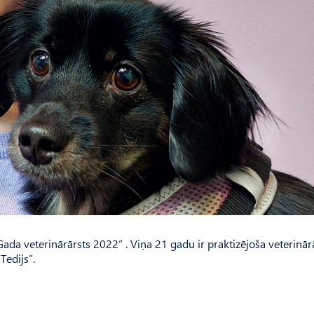
Gada veterinār­ārsts 2022” . Viņa 21 gadu ir praktizējoša veterinār
Tedijs”.