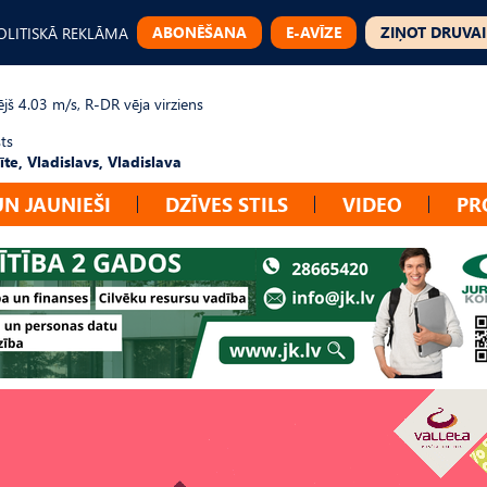
ABONĒŠANA
E-AVĪZE
ZIŅOT DRUVAI
OLITISKĀ REKLĀMA
jš 4.03 m/s, R-DR vēja virziens
ts
te, Vladislavs, Vladislava
UN JAUNIEŠI
DZĪVES STILS
VIDEO
PR