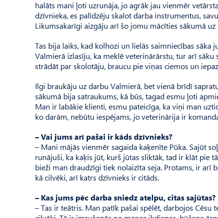
halāts mani ļoti uzrunāja, jo agrāk jau vienmēr vetār
dzīvnieka, es palīdzēju skalot darba instrumentus, savuk
Likumsakarīgi aizgāju arī šo jomu mācīties sākumā uz 
Tas bija laiks, kad kolhozi un lielās saimniecības sāka 
Valmierā izlasīju, ka meklē veterinārārstu, tur arī sāk
strādāt par skolotāju, braucu pie viņas ciemos un iepa
Ilgi braukāju uz darbu Valmierā, bet vienā brīdī saprat
sākumā bija satraukums, kā būs, tagad esmu ļoti apmie
Man ir labākie klienti, esmu pateicīga, ka viņi man uzt
ko darām, nebūtu iespējams, jo veterinārija ir komand
– Vai jums arī pašai ir kāds dzīvnieks?
– Mani mājās vienmēr sagaida kaķenīte Pūka. Sajūt soļ
runājuši, ka kaķis jūt, kurš jūtas sliktāk, tad ir klāt pi
bieži man draudzīgi tiek nolaizīta seja. Protams, ir arī ba
kā cilvēki, arī katrs dzīvnieks ir citāds.
– Kas jums pēc darba sniedz atelpu, citas sajūtas?
– Tas ir teātris. Man patīk pašai spēlēt, darbojos Cēsu teāt
cilvēki. Tā ir izraušanās no manas ikdienas, būšana ārp