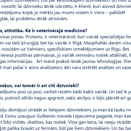
nosūtīt, lai dzīvnieku ātrāk izārstētu. Ir klienti, kuri aizved dzīvnie
 redzējumu kopā, jo mērķis jau mums visiem ir viens – palīdzēt
glāk, lai problēmu ātrāk atrisinām.
, attīstība. Kā ir veterinārajā medicīnā?
visas jomas. Protams, ir veterinārārsti, kuri vairāk specializējas lie
 vai tieši ķirurģijā, bet tas vairāk ir Rīgā. Mazpilsētās darām visu
, nosūtām uz Valmieru, specifiskiem izmeklējumiem uz Rīgu. Bet, 
ienesa pozitīvas pārmaiņas, jo vairāk semināru notiek attālināti, lī
erīgas informācijas. Arī manā praksē ienāk jaunas tehnoloģijas. P
 man pašai ir asins analizators, ātri varu izvērtēt analīzes un saņ
kaķus, vai tomēr ir arī citi dzīvnieki?
adījumu pusi uz pusi, varbūt reizēm kāds kaķis vairāk. Un tad ik 
 putniņš atlido nagus apgriezt, zaķis atcilpo, ir bijis jāārstē arī gai
, biju domājusi strādāt ar lielajiem dzīvniekiem, jo man kā lauku m
ekad. Esmu uzaugusi Gulbenes novada Lejasciema pagastā, man ka
īdzi vizītēs, skatīties, kas notiek. Viņa gan teica, lai neeju strādāt
k ļoti patika braukt uz fermām, būt pie šiem dzīvniekiem. Un tas bal