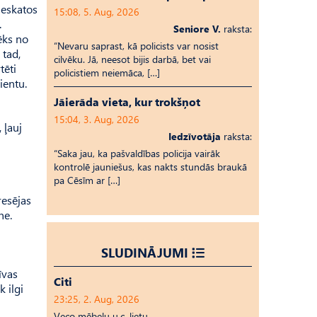
ieskatos
15:08, 5. Aug, 2026
.
Seniore V.
raksta:
ēks no
“Nevaru saprast, kā policists var nosist
 tad,
cilvēku. Jā, neesot bijis darbā, bet vai
tēti
policistiem neiemāca, […]
ientu.
Jāierāda vieta, kur trokšņot
15:04, 3. Aug, 2026
 ļauj
Iedzīvotāja
raksta:
“Saka jau, ka pašvaldības policija vairāk
kontrolē jauniešus, kas nakts stundās braukā
pa Cēsīm ar […]
resējas
ne.
SLUDINĀJUMI
īvas
Citi
 ilgi
23:25, 2. Aug, 2026
Veco mēbeļu u.c. lietu