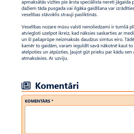
apmaksātās vizītes pie ārsta speciālista nereti jāgaid
dažiem tāda pusgada vai ilgāka gaidīšana var izrādīti
veselības stāvoklis strauji pasliktinās.
Veselības nozare mūsu valstī nenoliedzami ir tumšā plī
atviegloti uzelpot ikreiz, kad nāksies saskarties ar me
un šī pašaprūpe neizmaksās daudzus simtus eiro. Tādējādi
kamēr to gaidām, varam ieguldīt savā nākotnē kaut to ab
atelpoties un atpūsties, ļaujot gūt prieku par kādu sen 
atmaksāsies. Ar uzviju.
Komentāri
KOMENTĀRS *