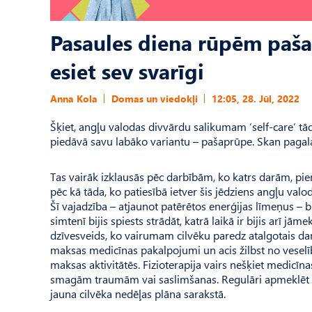
Pasaules diena rūpēm pašam
esiet sev svarīgi
Anna Kola
Domas un viedokļi
12:05, 28. Jūl, 2022
Šķiet, angļu valodas divvārdu salikumam ‘self-care’ tā
piedāvā savu labāko variantu – pašaprūpe. Skan pagala
Tas vairāk izklausās pēc darbībām, ko katrs darām, pie
pēc kā tāda, ko patiesībā ietver šis jēdziens angļu valod
Šī vajadzība – atjaunot patērētos enerģijas līmeņus – bi
simtenī bijis spiests strādāt, katrā laikā ir bijis arī j
dzīvesveids, ko vairumam cilvēku paredz atalgotais dar
maksas medicīnas pakalpojumi un acis žilbst no veselī
maksas aktivitātēs. Fizio­terapija vairs nešķiet medicīna
smagām traumām vai saslimšanas. Regulāri apmeklēt fiz
jauna cilvēka nedēļas plāna sarakstā.