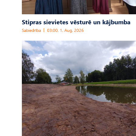
Stipras sievietes vēsturē un kājbumba
Sabiedrība
03:00, 1. Aug, 2026