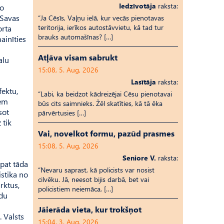
Iedzīvotāja
raksta:
mo
 Savas
“Ja Cēsīs, Vaļņu ielā, kur vecās pienotavas
teritorija, ierīkos autostāvvietu, kā tad tur
orta
brauks automašīnas? […]
ainīties
Atļāva visam sabrukt
alu
15:08, 5. Aug, 2026
Lasītāja
raksta:
fektu,
“Labi, ka beidzot kādreizējai Cēsu pienotavai
iem
būs cits saimnieks. Žēl skatīties, kā tā ēka
sot
pārvērtusies […]
 tik
Vai, novelkot formu, pazūd prasmes
15:08, 5. Aug, 2026
Seniore V.
raksta:
 pat tāda
“Nevaru saprast, kā policists var nosist
istika no
cilvēku. Jā, neesot bijis darbā, bet vai
rktus,
policistiem neiemāca, […]
ndu
Jāierāda vieta, kur trokšņot
. Valsts
15:04, 3. Aug, 2026