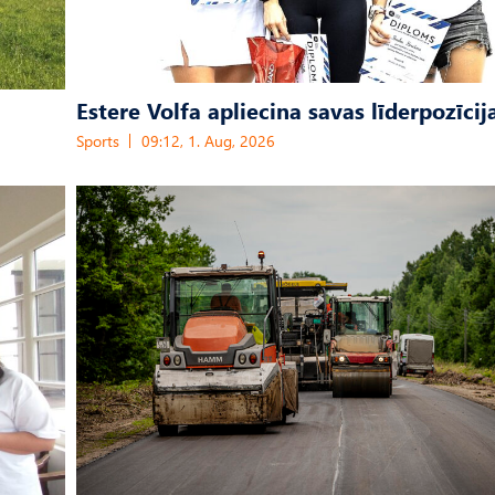
Estere Volfa apliecina savas līderpozīcij
Sports
09:12, 1. Aug, 2026