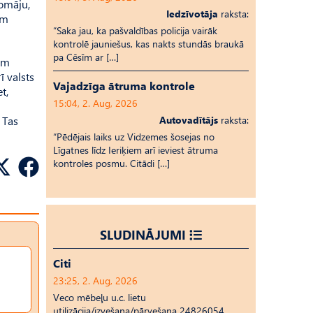
Domāju,
Iedzīvotāja
raksta:
em
“Saka jau, ka pašvaldības policija vairāk
kontrolē jauniešus, kas nakts stundās braukā
pa Cēsīm ar […]
sim
ī valsts
Vajadzīga ātruma kontrole
t,
15:04, 2. Aug, 2026
 Tas
Autovadītājs
raksta:
“Pēdējais laiks uz Vid­ze­mes šosejas no
Līgatnes līdz Ieriķiem arī ieviest ātruma
kontroles posmu. Citādi […]
SLUDINĀJUMI
Citi
23:25, 2. Aug, 2026
Veco mēbeļu u.c. lietu
utilizācija/izvešana/pārvešana 24826054