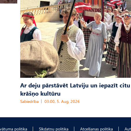
Ar deju pārstāvēt Latviju un iepazīt citu
krāšņo kultūru
Sabiedrība
03:00, 5. Aug, 2026
ivātuma politika
Sīkdatņu politika
Atcelšanas politika
Aut