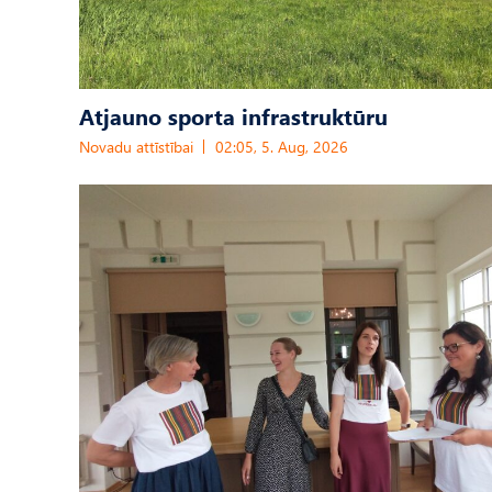
Atjauno sporta infrastruktūru
Novadu attīstībai
02:05, 5. Aug, 2026