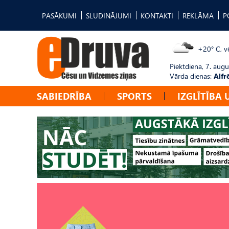
PASĀKUMI
SLUDINĀJUMI
KONTAKTI
REKLĀMA
P
+20° C, vē
Piektdiena, 7. augu
Vārda dienas:
Alfr
SABIEDRĪBA
SPORTS
IZGLĪTĪBA 