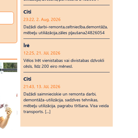
Citi
23:22, 2. Aug, 2026
Dažādi darbi-remonta,celtniecība,demontāža,
mēbeļu utiliāzācija,zāles pļaušana24826054
Īrē
12:25, 21. Jūl, 2026
Vēlos īrēt vienistabas vai divistabas dzīvokli
cēsīs, līdz 200 eiro mēnesī.
Citi
21:43, 13. Jūl, 2026
Dažādi saimnieciskie un remonta darbi,
demontāža-utilizācija, sadzīves tehnikas,
mēbeļu utilizācija, pagrabu tīrīšana. Visa veida
transports. […]