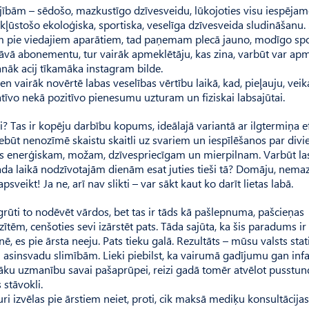
lējībām – sēdošo, mazkustīgo dzīvesveidu, lūkojoties visu iespēja
ļūstošo ekoloģiska, sportiska, veselīga dzī­ves­veida sludināšanu.
am pie viedajiem aparātiem, tad paņemam plecā jauno, modīgo sp
āvā abonementu, tur vairāk apmeklētāju, kas zina, varbūt var apm
sanāk acij tīkamāka instagram bilde.
izvien vairāk novērtē labas veselības vērtību laikā, kad, pieļauju, veik
gatīvo nekā pozitīvo pienesumu uzturam un fiziskai labsajūtai.
vi? Tas ir kopēju darbību kopums, ideālajā variantā ar ilgtermiņa e
nebūt nenozīmē skaistu skaitli uz svariem un iespīlēšanos par div
s enerģiskam, možam, dzīvespriecīgam un mierpilnam. Varbūt la
 gada laikā nodzīvotajām dienām esat juties tieši tā? Domāju, nemaz
sveikt! Ja ne, arī nav slikti – var sākt kaut ko darīt lietas labā.
 grūti to nodēvēt vārdos, bet tas ir tāds kā pašlepnuma, pašcieņas
izītēm, cenšoties sevi izārstēt pats. Tāda sajūta, ka šis paradums ir
ē, es pie ārsta neeju. Pats tieku galā. Rezultāts – mūsu valsts stat
asinsvadu slimībām. Lieki piebilst, ka vairumā gadījumu gan infa
tnāku uzmanību savai pašaprūpei, reizi gadā tomēr atvēlot pusstu
 stāvokli.
i izvēlas pie ārstiem neiet, proti, cik maksā mediķu konsultācijas