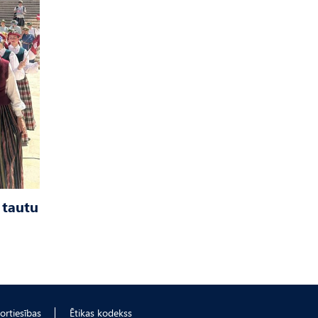
 tautu
ortiesības
Ētikas kodekss