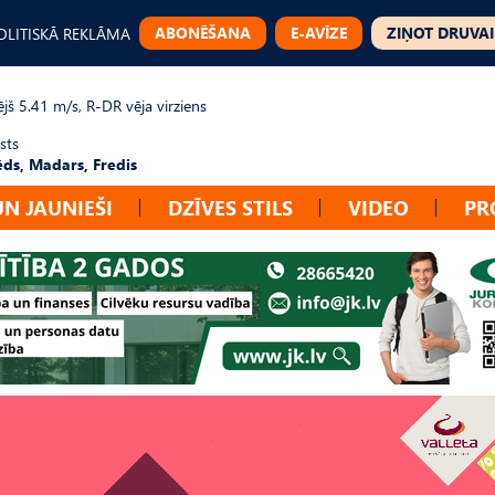
ABONĒŠANA
E-AVĪZE
ZIŅOT DRUVAI
OLITISKĀ REKLĀMA
jš 5.41 m/s, R-DR vēja virziens
sts
ēds, Madars, Fredis
UN JAUNIEŠI
DZĪVES STILS
VIDEO
PR