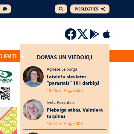
PIESLĒGTIES
OJEKTI
DOMAS UN VIEDOKĻI
Agnese Leiburga
Latviešu sievietes
“parastais” 101 darbiņš
19:46, 6. Aug, 2026
Iveta Rozentāle
Piebalgā sākās, Valmierā
turpinās
15:07, 5. Aug, 2026