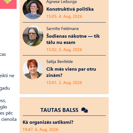
Agnese Leiburga
Konstruktīvā politika
15:05, 4. Aug, 2026
Sarmīte Feldmane
Šodienas nākotne — tik
tālu nu esam
15:02, 3. Aug, 2026
cas
Sallija Benfelde
Cik mēs viens par otru
zinām?
ikti ne
15:01, 2. Aug, 2026
 gadu
ss,
īgās
TAUTAS BALSS
ies pēc
i cienoša
Kā organizēs satiksmi?
19:47, 6. Aug, 2026