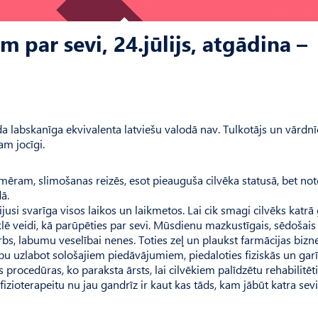
 par sevi, 24.jūlijs, atgādina –
da labskanīga ekvivalenta latviešu valodā nav. Tulkotājs un vārdnī
m jocīgi.
mēram, slimošanas reizēs, esot pieauguša cilvēka statusā, bet note
ā.
jusi svarīga visos laikos un laikmetos. Lai cik smagi cilvēks katrā
āmeklē veidi, kā parūpēties par sevi. Mūsdienu mazkustīgais, sēdošais
bs, labumu veselībai nenes. Toties zeļ un plaukst farmācijas bizne
bu uzlabot sološajiem piedāvājumiem, piedaloties fiziskās un gar
s procedūras, ko paraksta ārsts, lai cilvēkiem palīdzētu rehabilitēt
ioterapeitu nu jau gandrīz ir kaut kas tāds, kam jābūt katra sev