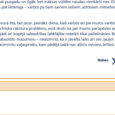
a pat pusgadu un ilgāk, bet maksas vizītēm naudas vienkārši nav. 
es pat liktenīga – varbūt pa tiem saviem sešiem, astoņiem mēneši
vurā tīta, bet jācer, pienāks diena, kad varbūt arī pie mums varē
dicīniska rakstura problēmu, esot droši, ka par mums parūpēsies ar
 arī kopējā sabiedrības labklājība noteikti tikai palielināsies. Be
solūto mazumiņu – neaizmirst, ka ir jāvelta laiks arī sev, ļaujot
aizmirstu vaļasprieku, kam pēdējā laikā nav atlicis neviens brītiņš.
Dalies: