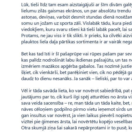
Lūk, tieši līdz tam esam aizstaigājuši ar šīm divām ga
lielumu zilās gaismas ekrānos, un par absolūtu trendu k
astoņas, deviņas, varbūt desmit stundas dienā nosēž
somu un jožam uz sporta zāli. Vislabāk tādu, kura pied
viedokļiem, kuru svaru stieni kā tieši labāk pacelt, lai 
Protams, ne jau viss ir tik slikti. Ir prieks, ka cilvēki a
plauktos liela daļa pārtikas sortimenta ir ar vairāk ne
Bet kas tad īsti ir šī pašaprūpe vai rūpes pašam par se
kas palīdz nodrošināt labu ikdienas pašsajūtu, un tas 
izmēriem mazākos apģērba gabalos. Tas nozīmē justie
šķiet, cik vienkārši, bet parēķiniet vien, cik no pēdējā
daudz to dienu nesanāks. Ja sanāk – lieliski, par to var ap
Vēl ir tāda savāda lieta, ko var novērot sabiedrībā, pat
jautājums par to, cik kurš ilgi spēj atturēties no ārsta v
sava veida sacensība – re, man tāda un tāda kaite, bet, n
nāves cēloņiem godpilno pirmo vietu ieņemot sirds un 
gan insultus var novērst, ja vien laikus pievērš nopie
vizītei pie ģimenes ārsta, lai novērtētu kopējo veselības
Otra skumjā ziņa šai sakarā nepārprotami ir to pusē, kur