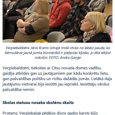
Vecpiebaldzēns Jānis Krams (otrajā rindā otrais no labās) pauda, ka
bērnudārza jaunā jumta būvniecībā ir pieļautas kļūdas, jo ēkā iekļūst
nokrišņi. FOTO: Andra Gaņģe
Vecpiebaldzēni, tiekoties ar Cēsu novada domes vadību,
gaidīja atbildes gan uz jautājumiem par kādu konkrētu lietu,
gan pašvaldības politiku un rīcību dažādās jomās. Lielākā daļa
jautājumu vietvarai bija iesūtīti jau iepriekš. Iesūtītāju vārdus
pašvaldība nemin.
Skolas statusu nosaka skolēnu skaits
Protams, Vecpiebalgā pēdējos divos gados karsts bijis