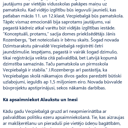
jautājums par vietējās vidusskolas pakāpes maiņu uz
pamatskolu. Kad vidējo izglītību būs ieguvuši jaunieši, kas
patlaban mācās 11. un 12.klasē, Vecpiebalgā būs pamatskola.
Tāpēc vismaz emocionāli bija saprotams jautājums, vai
pagastā kādreiz atkal varētu būt vidējās izglītības iestāde.
“Konceptuāli, protams,” sacīja domes priekšsēdētājs Jānis
Rozenbergs, “bet noteicošais ir bērnu skaits. Šogad novada
Dzimtsarakstu pārvaldē Vecpiebalgā reģistrēti četri
jaundzimušie. Iespējams, pagastā ir vairāk šogad dzimušo,
tikai reģistrācija veikta citā pašvaldībā, bet Latvijā kopumā
dzimstība samazinās. Taču pamatskola un pirms­skola
Vecpiebalgā ir stabila.” J.Rozenbergs arī pastāstīja, ka
Vecpiebalgas skolā nākamajos divos gados paredzēti būtiski
uzlabojumi, ieguldīs ap 1,5 miljoniem eiro. Novada būvvalde
būvprojektu apstiprinājusi, sekos nākamās darbības.
Kā apsaimniekot Alaukstu un Inesi
Kādu gadu Vecpiebalgā gruzd arī neapmierinātība ar
pašvaldības politiku ezeru apsaimniekošanā. Tie, kas aizraujas
ar makšķerēšanu un pieraduši pie vietējo ūdeņu bagātībām,