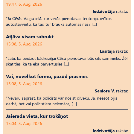
19:47, 6. Aug, 2026
Iedzīvotāja
raksta:
“Ja Cēsīs, Vaļņu ielā, kur vecās pienotavas teritorija, ierīkos
autostāvvietu, kā tad tur brauks automašīnas? […]
Atļāva visam sabrukt
15:08, 5. Aug, 2026
Lasītāja
raksta:
“Labi, ka beidzot kādreizējai Cēsu pienotavai būs cits saimnieks. Žēl
skatīties, kā tā ēka pārvērtusies […]
Vai, novelkot formu, pazūd prasmes
15:08, 5. Aug, 2026
Seniore V.
raksta:
“Nevaru saprast, kā policists var nosist cilvēku. Jā, neesot bijis
darbā, bet vai policistiem neiemāca, […]
Jāierāda vieta, kur trokšņot
15:04, 3. Aug, 2026
Iedzīvotāja
raksta: