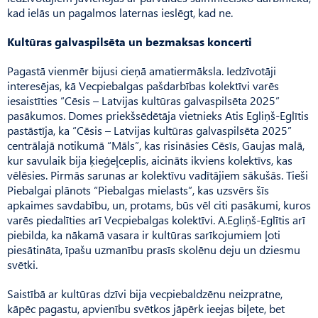
kad ielās un pagalmos laternas ieslēgt, kad ne.
Kultūras galvaspilsēta un bezmaksas koncerti
Pagastā vienmēr bijusi cieņā amatiermāksla. Iedzīvotāji
interesējas, kā Vecpiebalgas pašdarbības kolektīvi varēs
iesaistīties “Cēsis – Latvijas kultūras galvaspilsēta 2025”
pasākumos. Domes priekšsēdētāja vietnieks Atis Egliņš-Eglītis
pastāstīja, ka “Cēsis – Latvijas kultūras galvaspilsēta 2025”
centrālajā notikumā “Māls”, kas risināsies Cēsīs, Gaujas malā,
kur savulaik bija ķieģeļceplis, aicināts ikviens kolektīvs, kas
vēlēsies. Pirmās sarunas ar kolektīvu vadītājiem sākušās. Tieši
Piebalgai plānots “Piebalgas mielasts”, kas uzsvērs šīs
apkaimes savdabību, un, protams, būs vēl citi pasākumi, kuros
varēs piedalīties arī Vecpiebalgas kolektīvi. A.Egliņš-Eglītis arī
piebilda, ka nākamā vasara ir kultūras sarīkojumiem ļoti
piesātināta, īpašu uzmanību prasīs skolēnu deju un dziesmu
svētki.
Saistībā ar kultūras dzīvi bija vecpiebaldzēnu neizpratne,
kāpēc pagastu, apvienību svētkos jāpērk ieejas biļete, bet