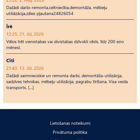
Dažādi darbi-remonta,celtniecība,demontāža, mēbeļu
utiliāzācija,zāles pļaušana24826054
Īrē
12:25, 21. Jūl, 2026
Vēlos īrēt vienistabas vai divistabas dzīvokli cēsīs, līdz 200 eiro
mēnesī.
Citi
21:43, 13. Jūl, 2026
Dažādi saimnieciskie un remonta darbi, demontāža-utilizācija,
sadzīves tehnikas, mēbeļu utilizācija, pagrabu tīrīšana. Visa veida
transports. […]
Lietošanas noteikumi
Privātuma politika