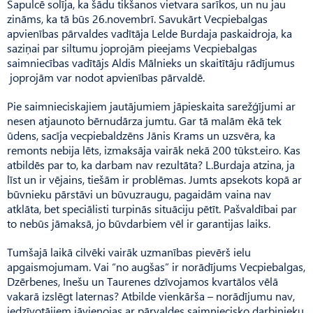
Sapulcē solīja, ka šādu tikšanos vietvara sarīkos, un nu jau
zināms, ka tā būs 26.novembrī. Savukārt Vecpiebalgas
apvienības pārvaldes vadītāja Lelde Burdaja paskaidroja, ka
saziņai par siltumu joprojām pieejams Vecpiebalgas
saimniecības vadītājs Aldis Mālnieks un skaitītāju rādījumus
joprojām var nodot apvienības pārvaldē.
Pie saimnieciskajiem jautājumiem jāpieskaita sarežģījumi ar
nesen atjaunoto bērnudārza jumtu. Gar tā malām ēkā tek
ūdens, sacīja vecpiebaldzēns Jānis Krams un uzsvēra, ka
remonts nebija lēts, izmaksāja vairāk nekā 200 tūkst.eiro. Kas
atbildēs par to, ka darbam nav rezultāta? L.Burdaja atzina, ja
līst un ir vējains, tiešām ir problēmas. Jumts apsekots kopā ar
būvnieku pārstāvi un būvuzraugu, pagaidām vaina nav
atklāta, bet speciālisti turpinās situāciju pētīt. Paš­valdībai par
to nebūs jāmaksā, jo būvdarbiem vēl ir garantijas laiks.
Tumšajā laikā cilvēki vairāk uzmanības pievērš ielu
apgaismojumam. Vai “no augšas” ir norādījums Vecpiebalgas,
Dzēr­benes, Inešu un Taurenes dzīvojamos kvartālos vēlā
vakarā izslēgt laternas? Atbilde vienkārša – norādījumu nav,
iedzīvotājiem jāvienojas ar pārvaldes saimniecisko darbinieku,