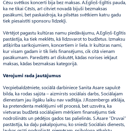
Cēsu svētkos koncerti bija bez maksas. A.Egliņš-Eglītis pauda,
ka ne tikai Cēsīs, arī citviet novadā bijuši bezmaksas
pasākumi, bet paskaidroja, ka pilsētas svētkiem katru gadu
tiek piesaistīti sponsoru līdzekļi.
Vērtējot pagastu kultūras namu piedāvājumu, A.Egliņš-Eglītis
pastāstīja, ka tiek meklēts, kā līdzsvarot to budžetus. Izmaksu
atšķirība sarīkojumiem, koncertiem ir liela. Ir kultūras nami,
kur visam gadam ir tik liels finansējums, cik citā vienam
pasākumam. Paredzēts arī diskutēt, kādas norises iekļaut
maksas, kādas bezmaksas kategorijā.
Vērojumi rada jautājumus
Vecpiebaldzēniete, sociālā darbiniece Sanita Asare sapulcē
bilda, ka rodas sajūta – aizmirsts sociālais darbs, Sociālajam
dienestam jau ilgāku laiku nav vadītāja. J.Rozenbergs atklāja,
ka pretendenta meklējumi vēl procesā, bet uzsvēra, ka
vietvaras budžetā sociālajiem mērķiem finansējums tiek
nodrošināts un pēdējos gados tas palielinās. S.Asare “Druvai”
pastāstīja, ka daļu pakalpojumu, ko sniedz Sociālais dienests,
laukos grūti nodrošināt, piemēram, psihologa atbalstu,