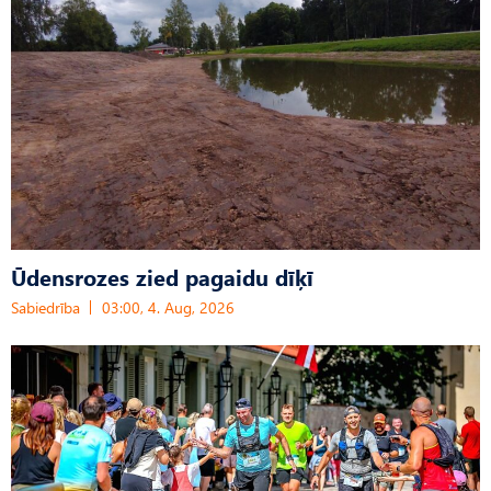
Ūdensrozes zied pagaidu dīķī
Sabiedrība
03:00, 4. Aug, 2026