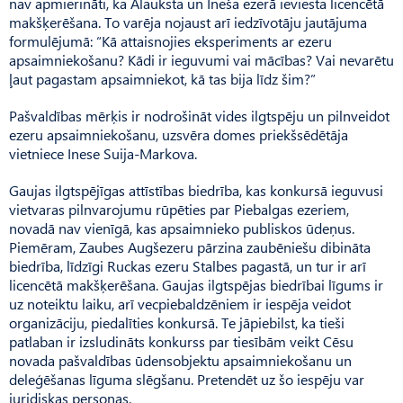
nav apmierināti, ka Alauksta un Ineša ezerā ieviesta licencētā
makšķerēšana. To varēja nojaust arī iedzīvotāju jautājuma
formulējumā: “Kā attaisnojies eksperiments ar ezeru
apsaimniekošanu? Kādi ir ieguvumi vai mācības? Vai nevarētu
ļaut pagastam apsaimniekot, kā tas bija līdz šim?”
Pašvaldības mērķis ir nodrošināt vides ilgtspēju un pilnveidot
ezeru apsaimniekošanu, uzsvēra domes priekšsēdētāja
vietniece Inese Suija-Markova.
Gaujas ilgtspējīgas attīstības biedrība, kas konkursā ieguvusi
vietvaras pilnvarojumu rūpēties par Piebalgas ezeriem,
novadā nav vienīgā, kas apsaimnieko publiskos ūdeņus.
Piemēram, Zaubes Augšezeru pārzina zaubēniešu dibināta
biedrība, līdzīgi Ruckas ezeru Stalbes pagastā, un tur ir arī
licencētā makšķerēšana. Gaujas ilgtspējas biedrībai līgums ir
uz noteiktu laiku, arī vecpiebaldzēniem ir iespēja veidot
organizāciju, piedalīties konkursā. Te jāpiebilst, ka tieši
patlaban ir izsludināts konkurss par tiesībām veikt Cēsu
novada pašvaldības ūdensobjektu apsaimniekošanu un
deleģēšanas līguma slēgšanu. Pretendēt uz šo iespēju var
juridiskas personas.