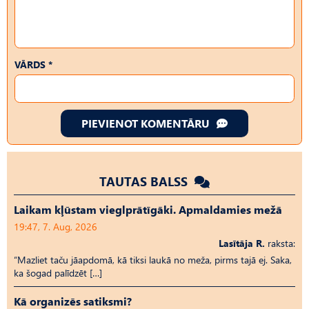
VĀRDS *
PIEVIENOT KOMENTĀRU
TAUTAS BALSS
Laikam kļūstam vieglprātīgāki. Apmaldamies mežā
19:47, 7. Aug, 2026
Lasītāja R.
raksta:
“Mazliet taču jāapdomā, kā tiksi laukā no meža, pirms tajā ej. Saka,
ka šogad palīdzēt […]
Kā organizēs satiksmi?