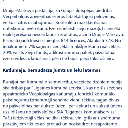
I.Suija-Markova pastāstīja, ka Gaujas ilgtspējas biedrība
Vecpiebalgas apvienības ezeros labiekārtojusi peldvietas,
veikusi citus uzlabojumus. Kontrolēta makšķerēšanas
noteikumu ievērošana. Ezeros ielaisti zivju mazuļi. Licencētā
makšķerēšana nesusi labus rezultātus, atzina I.Suija-Markova.
Pirmajā gadā Inesī izsniegtas 814 licences, Alaukstā 778. No
ienākumiem 7% saņem licencētās makšķerēšana realizētājs,
20% valsts Zivju fonds, atlikusī summa paliek paš­valdībai
ezeru vides uzlabošanai, pērn tie bijuši pieci tūkstoši eiro.
Katlumāja, bērnudārza jumts un ielu laternas
Runājot par komunālo saimniecību, vecpiebaldzēniem nebija
skaidrības par “Līgatnes komunālservisu”, kas no šīs sezonas
apsaimnieko Vecpiebalgas katlumāju. Iepriekš komunālo
pakalpojumu izmantotāji saņēma vienu rēķinu, tagad divus –
no paš­valdības par auksto ūdeni, par apkuri un aukstā ūdens
uzsildīšanu no pašvaldības SIA “Līgatnes komunālserviss”.
Taču iedzīvotāji vēlas ne tikai rēķinu, viņi grib ar uzņēmuma
pārstāvjiem tikties aci pret aci un noskaidrot nesaprotamo.