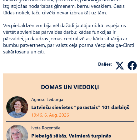
izglītojošas nodarbības ģimenēm, bērnu vecākiem. Cēsīs
tādas notiek, taču cilvēki nevar izbraukāt uz tām.
Vecpiebaldzēniem bija vēl dažādi jautājumi: kā iespējams
vērtēt apvienības pārvaldes darbu; kādas funkcijas ir
pārvaldei, ja daudzas jomas centralizētas; kāda situācija ar
bumbu patvertnēm, par valsts ceļa posma Vec­piebalga-Cirsti
sakārtošanu un citi.
Dalies:
DOMAS UN VIEDOKĻI
Agnese Leiburga
Latviešu sievietes “parastais” 101 darbiņš
19:46, 6. Aug, 2026
Iveta Rozentāle
Piebalgā sākās, Valmierā turpinās