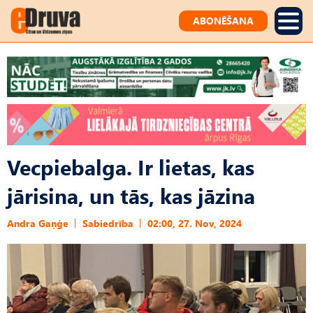
ABONĒŠANA
Vecpiebalga. Ir lietas, kas
jārisina, un tās, kas jāzina
Andra Gaņģe
Sabiedrība
02:00, 27. Nov, 2024