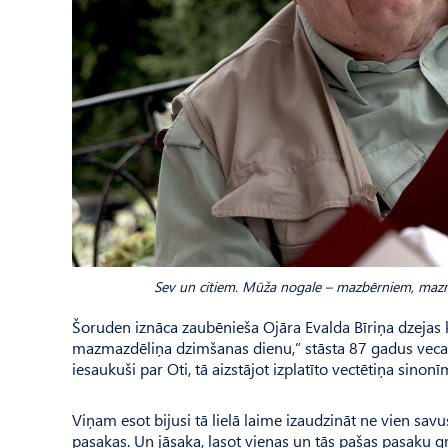
Sev un citiem. Mūža nogale – mazbērniem, mazm
Šoruden iznāca zaubēnieša Ojāra Evalda Bīriņa dzejas 
mazmazdēliņa dzimšanas dienu,” stāsta 87 gadus veca
iesaukuši par Oti, tā aizstājot izplatīto vectētiņa sinonī
Viņam esot bijusi tā lielā laime izaudzināt ne vien savu
pasakas. Un jāsaka, lasot vienas un tās pašas pasaku 