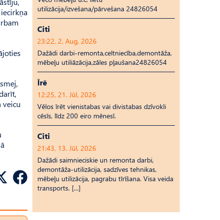
stīju,
utilizācija/izvešana/pārvešana 24826054
 iecirkņa
darbam
Citi
23:22, 2. Aug, 2026
ājoties
Dažādi darbi-remonta,celtniecība,demontāža,
mēbeļu utiliāzācija,zāles pļaušana24826054
Īrē
 smej,
arīt,
12:25, 21. Jūl, 2026
n veicu
Vēlos īrēt vienistabas vai divistabas dzīvokli
cēsīs, līdz 200 eiro mēnesī.
u
Citi
mā
21:43, 13. Jūl, 2026
Dažādi saimnieciskie un remonta darbi,
demontāža-utilizācija, sadzīves tehnikas,
mēbeļu utilizācija, pagrabu tīrīšana. Visa veida
transports. […]