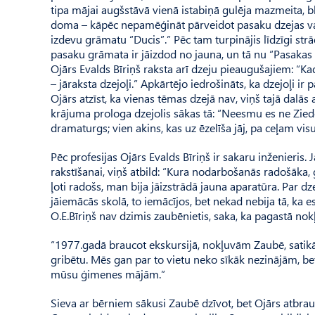
tipa mājai augšstāvā vienā istabiņā gulēja mazmeita, 
doma – kāpēc nepamēģināt pārveidot pasaku dzejas va
izdevu grāmatu “Ducis”.” Pēc tam turpinājis līdzīgi s
pasaku grāmata ir jāizdod no jauna, un tā nu “Pasakas n
Ojārs Evalds Bīriņš raksta arī dzeju pieaugušajiem: “K
– jāraksta dzejoļi.” Apkārtējo iedrošināts, ka dzejoļi 
Ojārs atzīst, ka vienas tēmas dzejā nav, viņš tajā dalās
krājuma prologa dzejolis sākas tā: “Neesmu es ne Ziedo
dramaturgs; vien akins, kas uz ēzelīša jāj, pa ceļam visu
Pēc profesijas Ojārs Evalds Bīriņš ir sakaru inženieris. 
rakstīšanai, viņš atbild: “Kura nodarbošanās radošāka, ga
ļoti radošs, man bija jāizstrādā jauna aparatūra. Par dze
jāiemācās skolā, to iemācījos, bet nekad nebija tā, ka 
O.E.Bīriņš nav dzimis zaubēnietis, saka, ka pagastā nokļ
“1977.gadā braucot ekskursijā, nokļuvām Zaubē, satikām
gribētu. Mēs gan par to vietu neko sīkāk nezinājām, bet 
mūsu ģimenes mājām.”
Sieva ar bērniem sākusi Zau­bē dzīvot, bet Ojārs atbrau