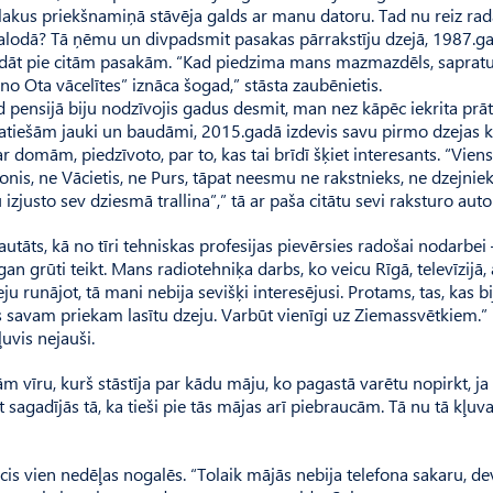
blakus priekšnamiņā stāvēja galds ar manu datoru. Tad nu reiz ra
lodā? Tā ņēmu un divpadsmit pasakas pārrakstīju dzejā, 1987.g
trādāt pie citām pasakām. “Kad piedzima mans mazmazdēls, sapratu
o Ota vācelītes” iznāca šogad,” stāsta zaubēnietis.
ad pensijā biju nodzīvojis gadus desmit, man nez kāpēc iekrita pr
ir patiešām jauki un baudāmi, 2015.gadā izdevis savu pirmo dzejas 
 ar domām, piedzīvoto, par to, kas tai brīdī šķiet interesants. “Vie
nis, ne Vācietis, ne Purs, tāpat neesmu ne rakstnieks, ne dzejniek
 izjusto sev dziesmā trallina”,” tā ar paša citātu sevi raksturo auto
Jautāts, kā no tīri tehniskas profesijas pievērsies radošai nodarbei
n grūti teikt. Mans radiotehniķa darbs, ko veicu Rīgā, televīzijā, a
ju runājot, tā mani nebija sevišķi interesējusi. Protams, tas, kas bi
es savam priekam lasītu dzeju. Varbūt vienīgi uz Ziemassvētkiem.”
uvis nejauši.
 vīru, kurš stāstīja par kādu māju, ko pagastā varētu nopirkt, ja
sagadījās tā, ka tieši pie tās mājas arī piebraucām. Tā nu tā kļuv
cis vien nedēļas nogalēs. “Tolaik mājās nebija telefona sakaru, d