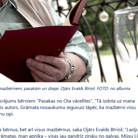
azbērniem, pasakām un dzejai. Ojārs Evalds Bīriņš. FOTO: no albuma
krājums bērniem “Pasakas no Ota vācelītes”. “Tā izdota uz mana
is autors. Grāmata nosaukumu ieguvusi tāpēc, ka mazbērni viņu
mu opi.
s bērnus, bet arī visus mazbērnus, saka Ojārs Evalds Bīriņš: “Lasī
grāmatas, man apnika – visas jau gandrīz zināju no galvas. Mūsu L