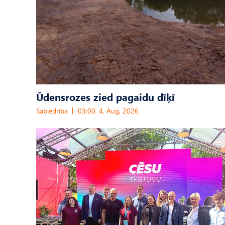
Ūdensrozes zied pagaidu dīķī
Sabiedrība
03:00, 4. Aug, 2026