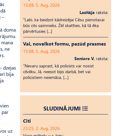
dās
15:08, 5. Aug, 2026
adā
Lasītāja
raksta:
 –
“Labi, ka beidzot kādreizējai Cēsu pienotavai
būs cits saimnieks. Žēl skatīties, kā tā ēka
ātā doma
pārvērtusies […]
krājumu.
ns mana
Vai, novelkot formu, pazūd prasmes
s, ne
15:08, 5. Aug, 2026
rs.
Seniore V.
raksta:
“Nevaru saprast, kā policists var nosist
 – dzejas
cilvēku. Jā, neesot bijis darbā, bet vai
rī bija
policistiem neiemāca, […]
ja
 vien
SLUDINĀJUMI
a par
Citi
23:25, 2. Aug, 2026
evos uz
Veco mēbeļu u.c. lietu