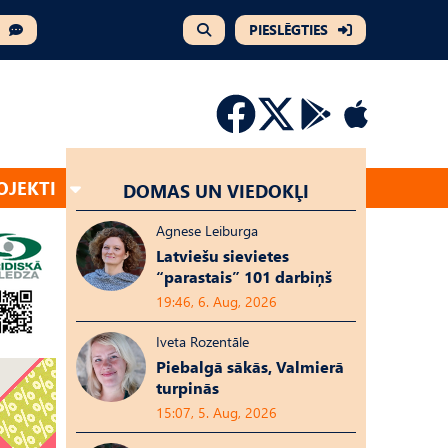
PIESLĒGTIES
OJEKTI
DOMAS UN VIEDOKĻI
Agnese Leiburga
Latviešu sievietes
“parastais” 101 darbiņš
19:46, 6. Aug, 2026
Iveta Rozentāle
Piebalgā sākās, Valmierā
turpinās
15:07, 5. Aug, 2026