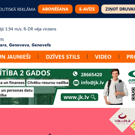
ABONĒŠANA
E-AVĪZE
ZIŅOT DRUVAI
OLITISKĀ REKLĀMA
jš 3.94 m/s, R-DR vēja virziens
sts
ara, Genoveva, Genovefa
UN JAUNIEŠI
DZĪVES STILS
VIDEO
PR