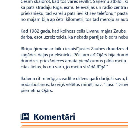
Cēsīm skaidrot, kad tos varēs ievilkt. Saņēmu atbildi, 
ka pats strādāju Rīgā, esmu televīzijas un radio centra
priekšnieku, tad varēšu pats ievilkt sev telefonu,” past
no mājām bija ap četri kilometri, tos tad mēroju ar au
Kad 1982.gadā, kad kolhozs cēlis Līvānu mājas Zaubē, 
darbā, esot uzreiz teicis, ka nekāds partijas biedrs nebūs
Bīriņu ģimene ar laiku iesaistījusies Zaubes draudzes d
sagādes daļas priekšnieks. Pēc tam arī Ojārs bija drau
draudzes priekšnieces amata pienākumus pilda meita. E
citas lietas, ko nu varu, jo meita strādā Rīgā.”
Ikdiena rit mierīgi,aizvadītie dzīves gadi darījuši savu
nodarbošanos, ko viņš vēlētos minēt, nav. “Lasu “Druvu
piemetina Ojārs.
Komentāri