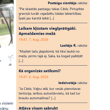
Pastaigu cienītāja
raksta:
“Pie skaistās pastaigu takas Cēsīs, Pirtupītes
graviņā tuvāk vajadzētu kādas labierīcības.
Īpaši jau karstā laikā […]
Laikam kļūstam vieglprātīgāki.
Apmaldamies mežā
19:47, 7. Aug, 2026
Lasītāja R.
raksta:
“Mazliet taču jāapdomā, kā tiksi laukā no
meža, pirms tajā ej. Saka, ka šogad palīdzēt
[…]
Kā organizēs satiksmi?
19:47, 6. Aug, 2026
Iedzīvotāja
raksta:
“Ja Cēsīs, Vaļņu ielā, kur vecās pienotavas
teritorija, ierīkos autostāvvietu, kā tad tur
brauks automašīnas? […]
ju viņiem
Atļāva visam sabrukt
īvānu