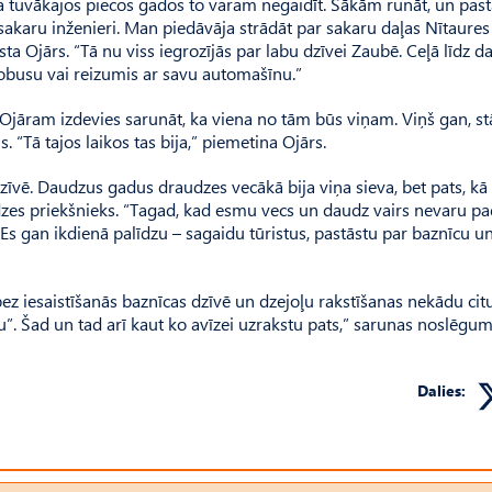
ka tuvākajos piecos gados to varam negaidīt. Sākām runāt, un pastā
 sakaru inženieri. Man piedāvāja strādāt par sakaru daļas Nītaures
āsta Ojārs. “Tā nu viss iegrozījās par labu dzīvei Zaubē. Ceļā līdz 
tobusu vai reizumis ar savu automašīnu.”
Ojāram izdevies sarunāt, ka viena no tām būs viņam. Viņš gan, st
. “Tā tajos laikos tas bija,” piemetina Ojārs.
zīvē. Daudzus gadus draudzes vecākā bija viņa sieva, bet pats, kā
dzes priekšnieks. “Tagad, kad esmu vecs un daudz vairs nevaru pad
s gan ikdienā palīdzu – sagaidu tūristus, pastāstu par baznīcu u
, bez iesaistīšanās baznīcas dzīvē un dzejoļu rakstīšanas nekādu cit
”. Šad un tad arī kaut ko avīzei uzrakstu pats,” sarunas noslēgu
Dalies: