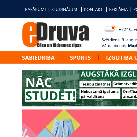
PASĀKUMI
SLUDINĀJUMI
KONTAKTI
REKLĀMA
P
+22° C, vē
Svētdiena, 9. augu
Vārda dienas:
Mad
SABIEDRĪBA
SPORTS
IZGLĪTĪBA 