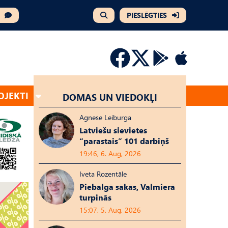
PIESLĒGTIES
OJEKTI
DOMAS UN VIEDOKĻI
Agnese Leiburga
Latviešu sievietes
“parastais” 101 darbiņš
19:46, 6. Aug, 2026
Iveta Rozentāle
Piebalgā sākās, Valmierā
turpinās
15:07, 5. Aug, 2026