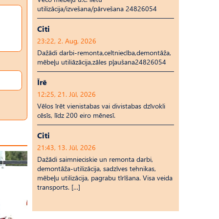
utilizācija/izvešana/pārvešana 24826054
Citi
23:22, 2. Aug, 2026
Dažādi darbi-remonta,celtniecība,demontāža,
mēbeļu utiliāzācija,zāles pļaušana24826054
Īrē
12:25, 21. Jūl, 2026
Vēlos īrēt vienistabas vai divistabas dzīvokli
cēsīs, līdz 200 eiro mēnesī.
Citi
21:43, 13. Jūl, 2026
Dažādi saimnieciskie un remonta darbi,
demontāža-utilizācija, sadzīves tehnikas,
mēbeļu utilizācija, pagrabu tīrīšana. Visa veida
transports. […]