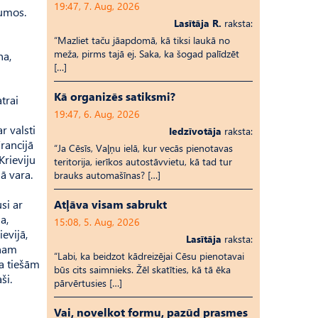
19:47, 7. Aug, 2026
jumos.
Lasītāja R.
raksta:
“Mazliet taču jāapdomā, kā tiksi laukā no
meža, pirms tajā ej. Saka, ka šogad palīdzēt
na,
[…]
Kā organizēs satiksmi?
trai
19:47, 6. Aug, 2026
r valsti
Iedzīvotāja
raksta:
Francijā
“Ja Cēsīs, Vaļņu ielā, kur vecās pienotavas
Krieviju
teritorija, ierīkos autostāvvietu, kā tad tur
nā vara.
brauks automašīnas? […]
si ar
Atļāva visam sabrukt
a,
15:08, 5. Aug, 2026
ievijā,
Lasītāja
raksta:
inam
“Labi, ka beidzot kādreizējai Cēsu pienotavai
ja tiešām
būs cits saimnieks. Žēl skatīties, kā tā ēka
ši.
pārvērtusies […]
Vai, novelkot formu, pazūd prasmes