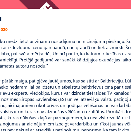
u
2020
”, ko mēdz lietot ar zināmu nosodījuma un nicinājuma pieskaņu. Š
īti ar izdevīguma cenu gan naudā, gan graudā un tiek aizmirsti. Šo
 laba, pat svēta mērķa dēļ. Un arī par to, ka katram ir tiesības uz 
 smieklīgi. Pretējā gadījumā var sanākt kā dziļajos okupācijas laiko
 grāmatas autoru nosodu.”
r pārāk maiga, pat gļēva jautājumos, kas saistīti ar Baltkrieviju. L
neko nedarām, lai palīdzētu un atbalstītu baltkrievus cīņā par tie
 krievu ekspertu viedokļos, kurus var dzirdēt tiešraidēs TV kanālos
as nozīmes Eiropas Savienības (ES) un vēl atsevišķu valstu paziņo
šanu, aicinājumiem rīkot brīvas un godīgas vēlēšanas un vardarbīb
alstis ir un kuras nav atzinušas vēlēšanu rezultātus. Pirmkārt, to
alstis, kuras nākušas klajā ar paziņojumiem, ka neatzīst rezultātus: L
s paziņojumus ar aicinājumiem izbeigt vardarbību un rīkot jaunas vē
valsts nav nākusi ar atsevišķu paziņojumu, nenozīmē, ka tām ir cits