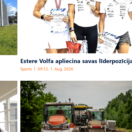
Estere Volfa apliecina savas līderpozīcij
Sports
09:12, 1. Aug, 2026