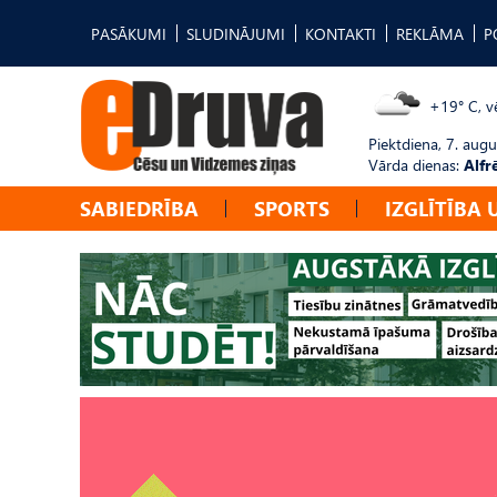
PASĀKUMI
SLUDINĀJUMI
KONTAKTI
REKLĀMA
P
+19° C, vē
Piektdiena, 7. augu
Vārda dienas:
Alfr
SABIEDRĪBA
SPORTS
IZGLĪTĪBA 