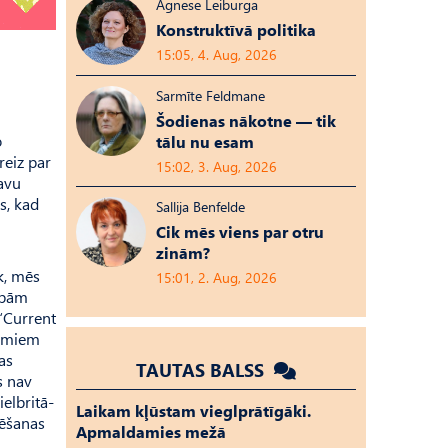
Agnese Leiburga
Konstruktīvā politika
15:05, 4. Aug, 2026
Sarmīte Feldmane
Šodienas nākotne — tik
o
tālu nu esam
reiz par
15:02, 3. Aug, 2026
savu
s, kad
Sallija Benfelde
Cik mēs viens par otru
zinām?
ūk, mēs
15:01, 2. Aug, 2026
sībām
 “Current
jumiem
as
TAUTAS BALSS
s nav
ielbritā­
Laikam kļūstam vieglprātīgāki.
lēšanas
Apmaldamies mežā