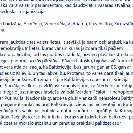
tākā vara valstī ir parlamentam, kas daudzviet ir vasaras atvaļinā
edriskās organizācijas.
zerbai­džāna, Armēnija, Venecuēla, Vjet­nama, Kazahstāna, Kirgiz­stā
na.
 jaukties citas valsts lietās, it sevišķi, ja esam deklarējuši, ka ka
mokrātiju. Ir lietas, kuras var un kuras jāizdara tikai pašiem
ētu palīdzību, tad tas jau būs citādi. Jā, aizvien plašākie streiki va
nācijas padomi, un tās pārstāvis Pāvels Latuško, bijušais vēstnieks 
 vara atlaida, sacīja, ka Baltkrievijai būs jārunā gan ar ES, gan ar 
usies uz Krieviju un tās labvēlību. Protams, to varēs darīt tikai jau
rievija iejauksies. Kā zināms, pie Baltkrievijas robežām ir Krievijas
u. Sociālajos tīklos pavīdējušie apgalvojumi, ka Merkele jau čaloju
vai negrib just nianses latviešu valodā. Vārdam “čalot” ir nenopietn
 ar Putinu, lai Nacionālā gvarde tā gluži vienkārši neiesoļotu Baltkr
ka pieņemot sankcijas pret Baltkrieviju, cietīs tās iedzīvotāji un Put
piedāvājums sankcijas noteikt amatpersonām ir saprātīgs. Ja Krievi
ātas. Taču jāatceras, ka ir lietas, kuras var izdarīt tikai baltkrievi pa
līdzēt ar morālo atbalstu un censties praktiski palīdzēt caur