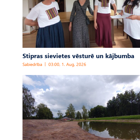
Stipras sievietes vēsturē un kājbumba
Sabiedrība
03:00, 1. Aug, 2026