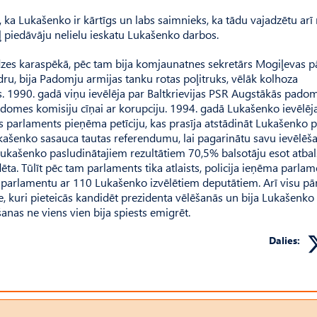
to, ka Lukašenko ir kārtīgs un labs saim­nieks, ka tādu vajadzētu ar
ļ piedāvāju nelielu ieskatu Lu­kašenko darbos.
es karaspēkā, pēc tam bija komjaunatnes sekretārs Mogiļevas pā
ru, bija Padomju armijas tanku rotas poļitruks, vēlāk kolhoza
rs. 1990. gadā viņu ievēlēja par Baltkrievijas PSR Augstākās pado
adomes komisiju cīņai ar korupciju. 1994. gadā Lukašenko ievēlēj
as parlaments pieņēma petīciju, kas prasīja atstādināt Lukašenko 
kašenko sasauca tautas referendumu, lai pagarinātu savu ievēlēš
 Lukašenko pasludinātajiem rezultātiem 70,5% balsotāju esot atbals
ēta. Tūlīt pēc tam parlaments tika atlaists, policija ieņēma parla
parlamentu ar 110 Lukašenko izvēlētiem deputātiem. Arī visu pā
tie, kuri pieteicās kandidēt prezidenta vēlēšanās un bija Lukašenko
šanas ne viens vien bija spiests emigrēt.
Dalies: