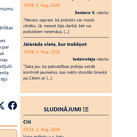
15:08, 5. Aug, 2026
ī mums.
Seniore V.
raksta:
“Nevaru saprast, kā policists var nosist
cilvēku. Jā, neesot bijis darbā, bet vai
rtikas
policistiem neiemāca, […]
mes
Jāierāda vieta, kur trokšņot
a par
15:04, 3. Aug, 2026
par
Iedzīvotāja
raksta:
anas
tījuši
“Saka jau, ka pašvaldības policija vairāk
menta
kontrolē jauniešus, kas nakts stundās braukā
pa Cēsīm ar […]
rējo
SLUDINĀJUMI
Citi
23:25, 2. Aug, 2026
Veco mēbeļu u.c. lietu