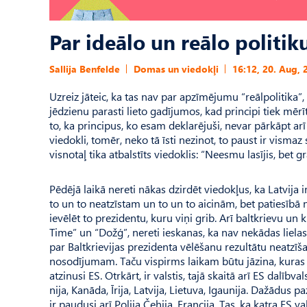
Par ideālo un reālo politik
Sallija Benfelde
Domas un viedokļi
16:12, 20. Aug, 
Uzreiz jāteic, ka tas nav par apzīmējumu “reālpolitika
jēdzienu parasti lieto gadījumos, kad principi tiek mēr
to, ka principus, ko esam deklarējuši, nevar pārkāpt arī
viedokli, tomēr, neko tā īsti nezinot, to paust ir vismaz
visnotaļ tika atbalstīts viedoklis: “Neesmu lasījis, bet
Pēdējā laikā nereti nākas dzirdēt viedokļus, ka Latvija i
to un to neatzīstam un to un to aicinām, bet patiesībā 
ievēlēt to prezidentu, kuru viņi grib. Arī baltkrievu un
Time” un “Dožģ”, nereti ieskanas, ka nav nekādas liel
par Baltkrievijas prezidenta vēlēšanu rezultātu neatzī
nosodījumam. Taču vispirms laikam būtu jāzina, kuras v
atzinusi ES. Otrkārt, ir valstis, tajā skaitā arī ES dalībv
nija, Kanāda, Īrija, Latvija, Lie­tuva, Igaunija. Dažādu
ir paudusi arī Polija Čehija, Francija. Tas, ka katra ES 