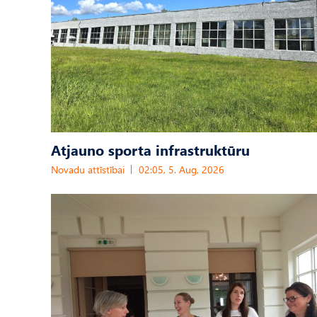
Atjauno sporta infrastruktūru
Novadu attīstībai
02:05, 5. Aug, 2026