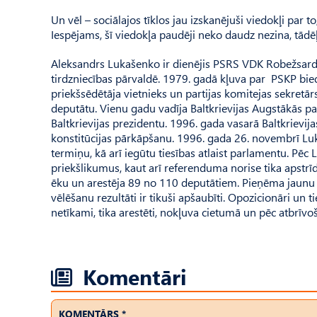
Un vēl – sociālajos tīklos jau izskanējuši viedokļi par 
Iespējams, šī viedokļa pau­dēji neko daudz nezina, tādē
Aleksandrs Lukašenko ir dienējis PSRS VDK Robežsardz
tirdzniecības pārvaldē. 1979. gadā kļuva par PSKP bied
priekšsēdētāja vietnieks un partijas komitejas sekretā
deputātu. Vienu gadu vadīja Baltkrievijas Augstākās p
Baltkrievijas prezidentu. 1996. gada vasarā Baltkrievij
konstitūcijas pārkāpšanu. 1996. gada 26. novembrī Lu
termiņu, kā arī iegūtu tiesības atlaist parlamentu. Pēc
priekšlikumus, kaut arī referenduma norise tika apstrīd
ēku un arestēja 89 no 110 deputātiem. Pieņēma jaunu 
vēlēšanu rezultāti ir tikuši apšaubīti. Opozicionāri un 
netīkami, tika arestēti, nokļuva cietumā un pēc atbrīvo
Komentāri
KOMENTĀRS *