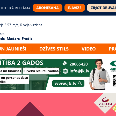
ABONĒŠANA
E-AVĪZE
ZIŅOT DRUVAI
OLITISKĀ REKLĀMA
jš 5.57 m/s, R vēja virziens
sts
ēds, Madars, Fredis
UN JAUNIEŠI
DZĪVES STILS
VIDEO
PR