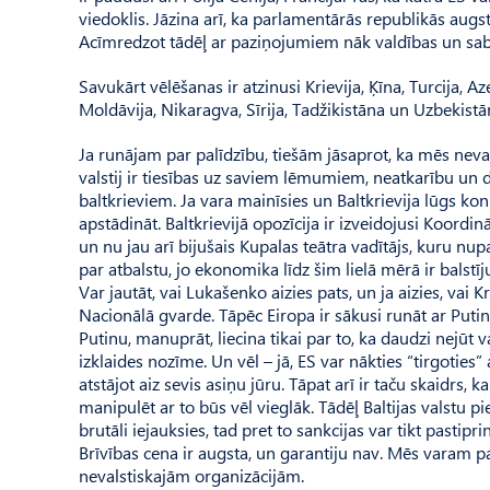
viedoklis. Jāzina arī, ka parlamentārās republikās augs
Acīmredzot tādēļ ar paziņojumiem nāk valdības un sabi
Savukārt vēlēšanas ir atzinusi Krievija, Ķīna, Turcija, A
Moldāvija, Nikaragva, Sīrija, Tadžikistāna un Uzbekis­tā
Ja runājam par palīdzību, tiešām jāsaprot, ka mēs nevaram
valstij ir tiesības uz saviem lēmumiem, neatkarību un de
baltkrieviem. Ja vara mainīsies un Baltkrievija lūgs konkr
apstādināt. Baltkrievijā opozīcija ir izveidojusi Koordi
un nu jau arī bijušais Kupalas teātra vadītājs, kuru nupat
par atbalstu, jo ekonomika līdz šim lielā mērā ir balstīj
Var jautāt, vai Lukašenko aizies pats, un ja aizies, vai K
Nacionālā gvarde. Tāpēc Eiropa ir sākusi runāt ar Putin
Putinu, manuprāt, liecina tikai par to, ka daudzi nejūt 
izklaides nozīme. Un vēl – jā, ES var nākties “tirgoties”
atstājot aiz sevis asiņu jūru. Tāpat arī ir taču skaidrs, 
manipulēt ar to būs vēl vieglāk. Tādēļ Baltijas valstu 
brutāli iejauksies, tad pret to sankcijas var tikt pastiprin
Brīvības cena ir augsta, un garantiju nav. Mēs varam pa
nevalstiskajām organizācijām.