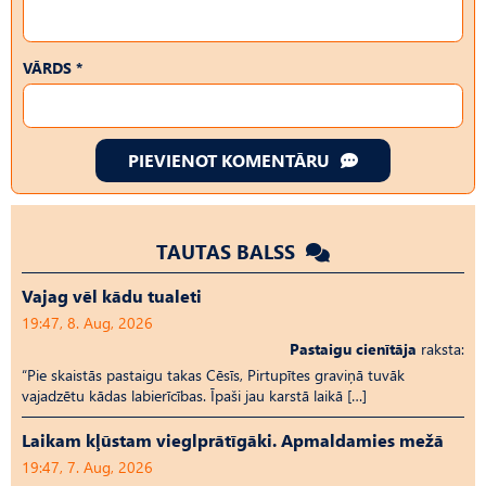
VĀRDS *
PIEVIENOT KOMENTĀRU
TAUTAS BALSS
Vajag vēl kādu tualeti
19:47, 8. Aug, 2026
Pastaigu cienītāja
raksta:
“Pie skaistās pastaigu takas Cēsīs, Pirtupītes graviņā tuvāk
vajadzētu kādas labierīcības. Īpaši jau karstā laikā […]
Laikam kļūstam vieglprātīgāki. Apmaldamies mežā
19:47, 7. Aug, 2026