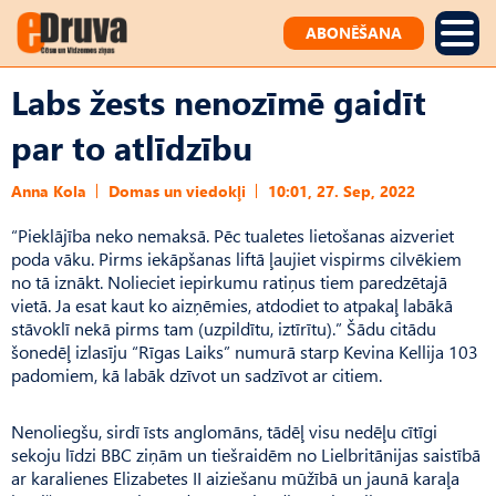
ABONĒŠANA
Labs žests nenozīmē gaidīt
par to atlīdzību
Anna Kola
Domas un viedokļi
10:01, 27. Sep, 2022
“Pieklājība neko nemaksā. Pēc tualetes lietošanas aizveriet
poda vāku. Pirms iekāpšanas liftā ļaujiet vispirms cilvēkiem
no tā iznākt. Nolieciet iepirkumu ratiņus tiem paredzētajā
vietā. Ja esat kaut ko aizņēmies, atdodiet to atpakaļ labākā
stāvoklī nekā pirms tam (uzpildītu, iztīrītu).” Šādu citādu
šonedēļ izlasīju “Rīgas Laiks” numurā starp Kevina Kellija 103
padomiem, kā labāk dzīvot un sadzīvot ar citiem.
Nenoliegšu, sirdī īsts anglomāns, tādēļ visu nedēļu cītīgi
sekoju līdzi BBC ziņām un tiešraidēm no Lielbritānijas saistībā
ar karalienes Elizabetes II aiziešanu mūžībā un jaunā karaļa