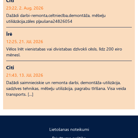
Citi
23:22, 2. Aug, 2026
Dažādi darbi-remonta,celtniecība,demontāža, mēbeļu
utiliāzācija,zāles pļaušana24826054
Īrē
12:25, 21. Jūl, 2026
Vēlos īrēt vienistabas vai divistabas dzīvokli cēsīs, līdz 200 eiro
mēnesī.
Citi
21:43, 13. Jūl, 2026
Dažādi saimnieciskie un remonta darbi, demontāža-utilizācija,
sadzīves tehnikas, mēbeļu utilizācija, pagrabu tīrīšana. Visa veida
transports. […]
Lietošanas noteikumi