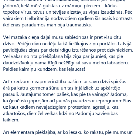
jādomā, lielā mērā gulstas uz māmiņu pleciem – kādus
topošos vīrus, tēvus un tēvijas aizstāvjus viņas izaudzinās. Pēc
vairākiem Lielbritānijā nodzīvotiem gadiem šis asais kontrasts
ikdienas paradumos man bija traumatisks.
Vēl mazāka cieņa daļai mūsu sabiedrības ir pret visu citu
dzīvo. Pēdējo divu nedēļu laikā lielākajos ziņu portālos Latvijā
pavīdējušas ziņas par cietsirdīgu izturēšanos pret dzīvniekiem.
Vēl vakar no rīta priekšplānā bija ziņa par jaunieti, kas pie
daudzdzīvokļu nama Rīgā nežēlīgi sit savu melno labradoru.
Paldies kaimiņu kundzēm, kas iejaucās!
Acīmredzami neapmierinātība pašiem ar savu dzīvi spiežas
ārā pa katru ķermeņa šūnu un tas ir jāizliek uz apkārtējo
pasauli. Jautājums tomēr paliek, kas pie tā vainīgs? Jādomā,
ka ģenētiski joprojām arī jaunās paaudzes ir ieprogrammētas
uz kaut kādiem nevajadzīgiem protestiem, agresiju, kas,
atkārtošos, diemžēl velkas līdzi no Padomju Savienības
laikiem.
Arī elementārā pieklājība, ar ko iesāku šo rakstu, pie mums un