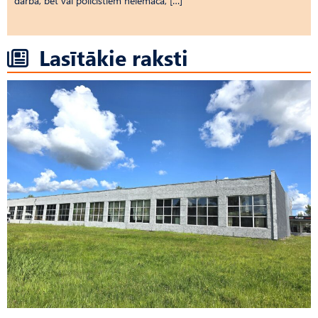
darbā, bet vai policistiem neiemāca, […]
Lasītākie raksti