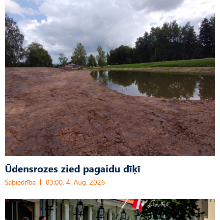
Ūdensrozes zied pagaidu dīķī
Sabiedrība
03:00, 4. Aug, 2026