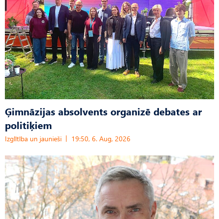
Ģimnāzijas absolvents organizē debates ar
politiķiem
Izglītība un jaunieši
19:50, 6. Aug, 2026