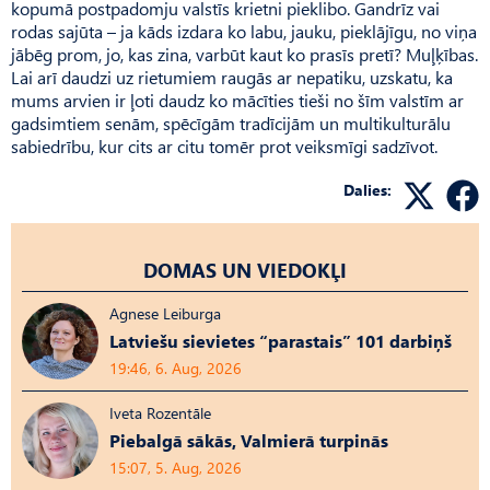
kopumā postpadomju valstīs krietni pieklibo. Gandrīz vai
rodas sajūta – ja kāds izdara ko labu, jauku, pieklājīgu, no viņa
jābēg prom, jo, kas zina, varbūt kaut ko prasīs pretī? Muļķības.
Lai arī daudzi uz rietumiem raugās ar nepatiku, uzskatu, ka
mums arvien ir ļoti daudz ko mācīties tieši no šīm valstīm ar
gadsimtiem senām, spēcīgām tradīcijām un multikulturālu
sabiedrību, kur cits ar citu tomēr prot veiksmīgi sadzīvot.
Dalies:
DOMAS UN VIEDOKĻI
Agnese Leiburga
Latviešu sievietes “parastais” 101 darbiņš
19:46, 6. Aug, 2026
Iveta Rozentāle
Piebalgā sākās, Valmierā turpinās
15:07, 5. Aug, 2026