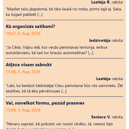
Lasītāja R.
raksta:
“Mazliet taču jāapdomā, kā tiksi laukā no meža, pirms tajā ej. Saka,
ka šogad palīdzēt […]
Kā organizēs satiksmi?
19:47, 6. Aug, 2026
Iedzīvotāja
raksta:
“Ja Cēsīs, Vaļņu ielā, kur vecās pienotavas teritorija, ierīkos
autostāvvietu, kā tad tur brauks automašīnas? […]
Atļāva visam sabrukt
15:08, 5. Aug, 2026
Lasītāja
raksta:
“Labi, ka beidzot kādreizējai Cēsu pienotavai būs cits saimnieks. Žēl
skatīties, kā tā ēka pārvērtusies […]
Vai, novelkot formu, pazūd prasmes
15:08, 5. Aug, 2026
Seniore V.
raksta:
“Nevaru saprast, kā policists var nosist cilvēku. Jā, neesot bijis