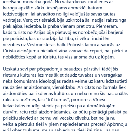
iecelšanu monarha godā. No vakardienas karalienes ar
karogu apklāto zārku iespējams apmeklēt katram
iedzīvotājam, lai atvadītos no ilgi valdījušās savas tautas
vadītājas. Vērojot tiešraidi, bija uzkrītoša šai nācijai raksturīgā
pieklājība, iecietība, laipnība vienam pret otru. Piemēram,
kāds tūrists no Āzijas bija pietuvojies norobežojošai barjerai
pie policista, kas uzraudzīja kārtību, cilvēku rindai lēni
virzoties uz Vestminsteras halli. Policists laipni atsaucās uz
tūrista aicinājumu pielaikot viņa zvanveida cepuri, pat piekrita
nobildēties kopā ar tūristu, tas viss ar smaidu uz lūpām.
Uzskatu sevi par pēcpadomju paaudzes pārstāvi, tādēļ šīs
rietumu kultūras iezīmes šķiet daudz tuvākas un vērtīgākas
nekā komunisma ideoloģijas radītā vēlme uz katru līdztautieti
raudzīties ar aizdomām, vienaldzību. Arī citāts no žurnāla liek
aizdomāties par ikdienas kultūru, un neba minu šīs nacionālās
rakstura iezīmes, lasi “trūkumus”, pirmoreiz. Vīrieši
lielveikalos mudīgi steidz pa priekšu pa automātiskajām
durvīm, retu reizi aizdomādamies, ka būtu pienācīgi palaist pa
priekšu sievieti ar bērnu vai vecāku cilvēku, bet nē, ja nu
veikalā pietrūks tieši viņiem nepieciešamās preces? Apbrīnoju
vīrišķības trūkumu mūsu sabiedrībā, tieši šai ziņā. Tas gan,