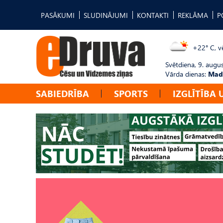
PASĀKUMI
SLUDINĀJUMI
KONTAKTI
REKLĀMA
P
+22° C, vē
Svētdiena, 9. augu
Vārda dienas:
Mad
SABIEDRĪBA
SPORTS
IZGLĪTĪBA 