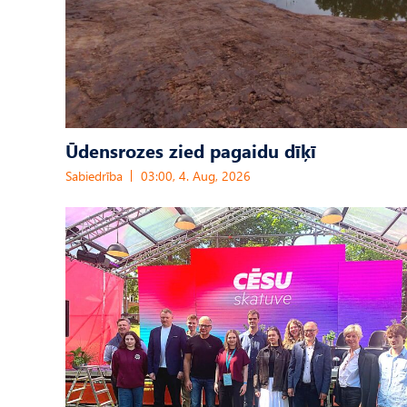
Ūdensrozes zied pagaidu dīķī
Sabiedrība
03:00, 4. Aug, 2026