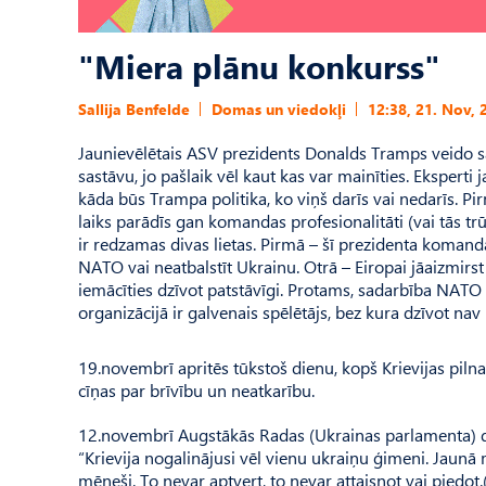
"Miera plānu konkurss"
Sallija Benfelde
Domas un viedokļi
12:38, 21. Nov, 
Jaunievēlētais ASV prezidents Donalds Tramps veido sa
sastāvu, jo pašlaik vēl kaut kas var mainīties. Ekspert
kāda būs Trampa politika, ko viņš darīs vai nedarīs. Pi
laiks parādīs gan komandas profesionalitāti (vai tās 
ir redzamas divas lietas. Pirmā – šī prezidenta komanda 
NATO vai neatbalstīt Ukrainu. Otrā – Eiropai jāaizmirst
iemācīties dzīvot patstāvīgi. Protams, sadarbība NATO i
organizācijā ir galvenais spēlētājs, bez kura dzīvot nav
19.novembrī apritēs tūkstoš dienu, kopš Krievijas pil
cīņas par brīvību un neatkarību.
12.novembrī Augstākās Radas (Ukrainas parlamenta) dep
“Krievija nogalinājusi vēl vienu ukraiņu ģimeni. Jaunā m
mēneši. To nevar aptvert, to nevar attaisnot vai piedot.