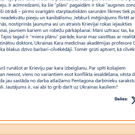
seju. Ir acīmredzami, ka šie “plāni” pagaidām ir tikai “augsnes zon
tieši otrādi – pirms svarīgām starptautiskām sarunām likmes tiek pa
i neadekvātu pieeju un kanibālismu. Jebkurš mēģinājums flirtēt ar
ās, nostiprinās ļaunuma asi un atraisīs Krievijai rokas iejaukties
āšanai, jauniem kariem un robežu pārkāpšanai. Mani uztrauc tas, ka
ajos tagad ir “miera plānu” parāde, kurai maz saistības ar realitāt
zinātņu doktore, Ukrainas Kara medicīnas akadēmijas profesore 
 ka blakus dzīvo barbari-cilvēkēdāji. Tomēr grūti aptvert, kā cilvēk
š runāšot ar Krieviju par kara izbeigšanu. Par spīti košajiem
 neesot, viens no variantiem esot konflikta iesaldēšana, vēsta d
da jau sastāda no darba atlaižamo Pentagona darbinieku sarakstu.
i. Jautājums ir, vai abi to grib darīt uz Ukrainas kauliem?
Dalies: