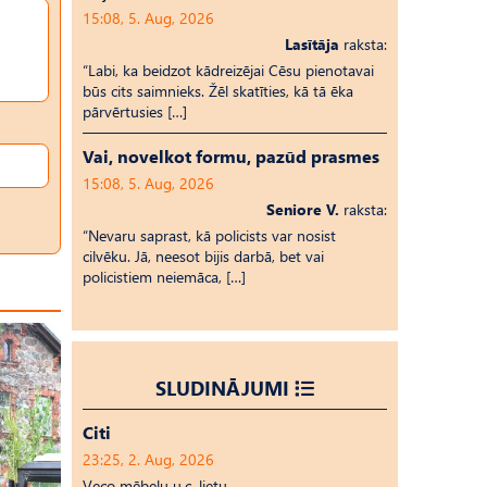
15:08, 5. Aug, 2026
Lasītāja
raksta:
“Labi, ka beidzot kādreizējai Cēsu pienotavai
būs cits saimnieks. Žēl skatīties, kā tā ēka
pārvērtusies […]
Vai, novelkot formu, pazūd prasmes
15:08, 5. Aug, 2026
Seniore V.
raksta:
“Nevaru saprast, kā policists var nosist
cilvēku. Jā, neesot bijis darbā, bet vai
policistiem neiemāca, […]
SLUDINĀJUMI
Citi
23:25, 2. Aug, 2026
Veco mēbeļu u.c. lietu