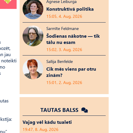
Agnese Leiburga
Konstruktīvā politika
15:05, 4. Aug, 2026
Sarmīte Feldmane
Šodienas nākotne — tik
s
tālu nu esam
nozēt,
15:02, 3. Aug, 2026
an jau
noteikti
Sallija Benfelde
 no
Cik mēs viens par otru
s
zinām?
15:01, 2. Aug, 2026
autas
TAUTAS BALSS
stīja:
Vajag vēl kādu tualeti
19:47, 8. Aug, 2026
ānu”