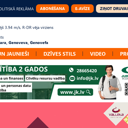
ABONĒŠANA
E-AVĪZE
ZIŅOT DRUVAI
OLITISKĀ REKLĀMA
jš 3.94 m/s, R-DR vēja virziens
sts
ara, Genoveva, Genovefa
UN JAUNIEŠI
DZĪVES STILS
VIDEO
PR