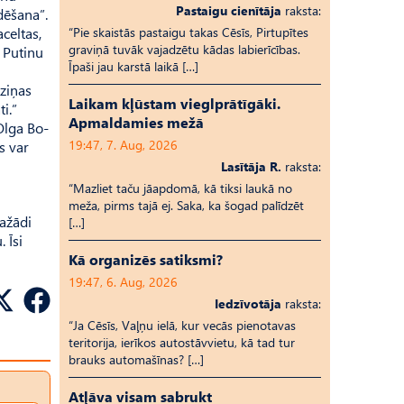
Pastaigu cienītāja
raksta:
dēšana”.
celtas,
“Pie skaistās pastaigu takas Cēsīs, Pirtupītes
graviņā tuvāk vajadzētu kādas labierīcības.
 Putinu
Īpaši jau karstā laikā […]
 ziņas
Laikam kļūstam vieglprātīgāki.
i.”
Apmaldamies mežā
Olga Bo­
19:47, 7. Aug, 2026
s var
Lasītāja R.
raksta:
“Mazliet taču jāapdomā, kā tiksi laukā no
meža, pirms tajā ej. Saka, ka šogad palīdzēt
ažādi
[…]
 Īsi
Kā organizēs satiksmi?
19:47, 6. Aug, 2026
Iedzīvotāja
raksta:
“Ja Cēsīs, Vaļņu ielā, kur vecās pienotavas
teritorija, ierīkos autostāvvietu, kā tad tur
brauks automašīnas? […]
Atļāva visam sabrukt