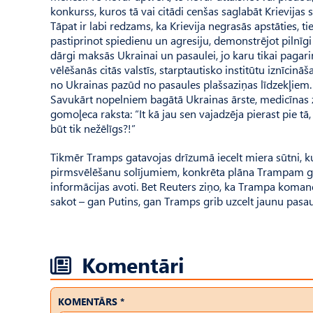
konkurss, kuros tā vai citādi cenšas saglabāt Krievijas 
Tāpat ir labi redzams, ka Krievija negrasās apstāties, 
pastiprinot spiedienu un agresiju, demonstrējot pilnīg
dārgi maksās Ukrainai un pasaulei, jo karu tikai pagarin
vēlēšanās citās valstīs, starptautisko institūtu iznīcin
no Ukrainas pazūd no pasaules plašsaziņas līdzekļiem. T
Savukārt nopelniem bagātā Ukrainas ārste, medicīnas 
gomoļeca raksta: “It kā jau sen vajadzēja pierast pie tā,
būt tik nežēlīgs?!”
Tikmēr Tramps gatavojas drīzumā iecelt miera sūtni, kur
pirmsvēlēšanu solījumiem, konkrēta plāna Trampam gan
informācijas avoti. Bet Reuters ziņo, ka Trampa koman
sakot – gan Putins, gan Tramps grib uzcelt jaunu pasaul
Komentāri
KOMENTĀRS *