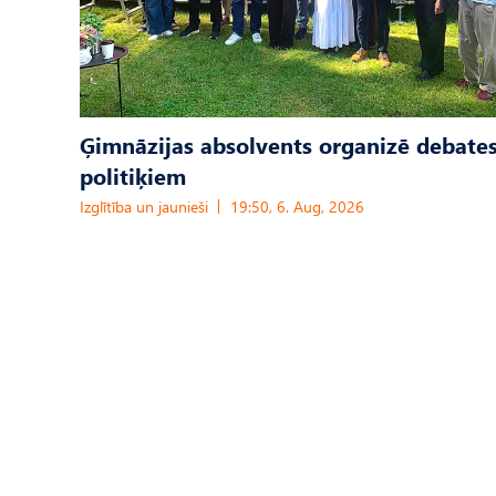
Ģimnāzijas absolvents organizē debates
politiķiem
Izglītība un jaunieši
19:50, 6. Aug, 2026