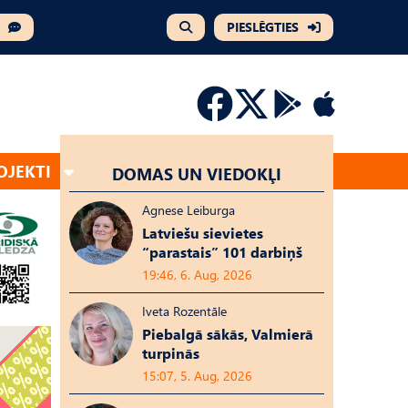
PIESLĒGTIES
OJEKTI
DOMAS UN VIEDOKĻI
Agnese Leiburga
Latviešu sievietes
“parastais” 101 darbiņš
19:46, 6. Aug, 2026
Iveta Rozentāle
Piebalgā sākās, Valmierā
turpinās
15:07, 5. Aug, 2026