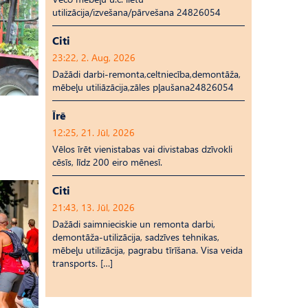
utilizācija/izvešana/pārvešana 24826054
Citi
23:22, 2. Aug, 2026
Dažādi darbi-remonta,celtniecība,demontāža,
mēbeļu utiliāzācija,zāles pļaušana24826054
Īrē
12:25, 21. Jūl, 2026
Vēlos īrēt vienistabas vai divistabas dzīvokli
cēsīs, līdz 200 eiro mēnesī.
Citi
21:43, 13. Jūl, 2026
Dažādi saimnieciskie un remonta darbi,
demontāža-utilizācija, sadzīves tehnikas,
mēbeļu utilizācija, pagrabu tīrīšana. Visa veida
transports. […]