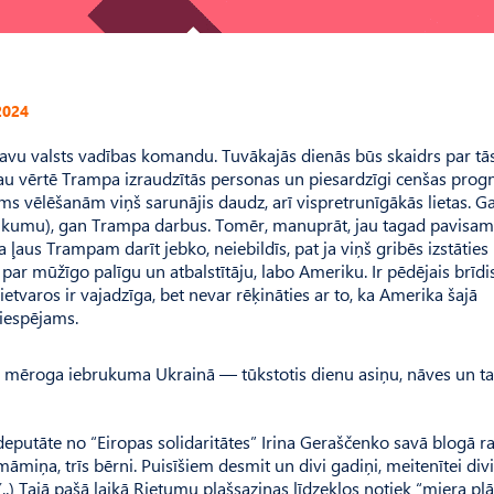
2024
vu valsts vadības komandu. Tu­vākajās dienās būs skaidrs par tā
i jau vērtē Trampa izraudzītās personas un piesardzīgi cenšas prog
rms vēlēšanām viņš sarunājis daudz, arī vispretrunīgākās lietas. G
trūkumu), gan Trampa darbus. Tomēr, manuprāt, jau tagad pavisam 
ļaus Tram­pam darīt jebko, neiebildīs, pat ja viņš gribēs izstāties
 par mūžīgo palīgu un atbalstītāju, labo Ameriku. Ir pēdējais brīdi
etvaros ir vajadzīga, bet nevar rēķināties ar to, ka Amerika šajā
 iespējams.
na mēroga iebrukuma Ukrainā — tūkstotis dienu asiņu, nāves un t
utāte no “Eiropas solidaritātes” Irina Geraščenko savā blogā rak
āmiņa, trīs bērni. Puisīšiem desmit un divi gadiņi, meitenītei divi
(..) Tajā pašā laikā Rietumu plašsaziņas līdzekļos notiek “miera pl