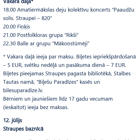
Vakara daļa*
18.00 Amatiermākslas deju kolektīvu koncerts “Paaudžu
solis. Straupei – 820”
20.00 Fiņķis
21.00 Postfolkloras grupa “Rikši”
22.30 Balle ar grupu “Mākoņstūmēji”
* Vakara daļā ieeja par maksu. Biļetes iepriekšpārdošanā
– 5 EUR, svētku nedēļā un pasākuma dienā – 7 EUR.
Biļetes pieejamas Straupes pagasta bibliotēkā, Stalbes
Tautas namā, “Biļešu Paradīzes” kasēs un
bilesuparadize.lv.
Bērniem un jauniešiem līdz 17 gadu vecumam
(ieskaitot) ieeja bez maksas.
12. jūlijs
Straupes baznīcā