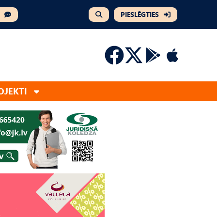
PIESLĒGTIES
OJEKTI