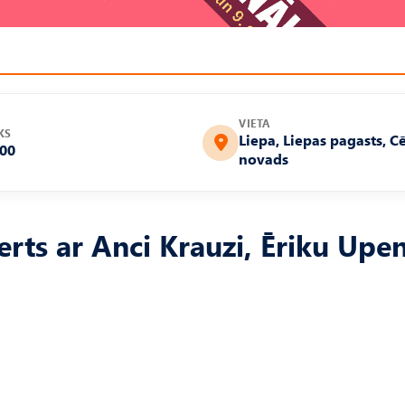
VIETA
KS
Liepa, Liepas pagasts, C
:00
novads
rts ar Anci Krauzi, Ēriku Upen