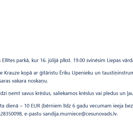
Ellītes parkā, kur 16. jūlijā plkst. 19.00 svinēsim Liepas vār
e Krauze kopā ar ģitāristu Ēriku Upenieku un taustiņinstrume
asaras vakara noskaņu.
īdzi ņemt savus krēslus, saliekamos krēslus vai pledus un ļa
erta dienā – 10 EUR (bērniem līdz 6 gadu vecumam ieeja bez 
ni 28350098, e-pastu
sandija.murniece@cesunovads.lv
.