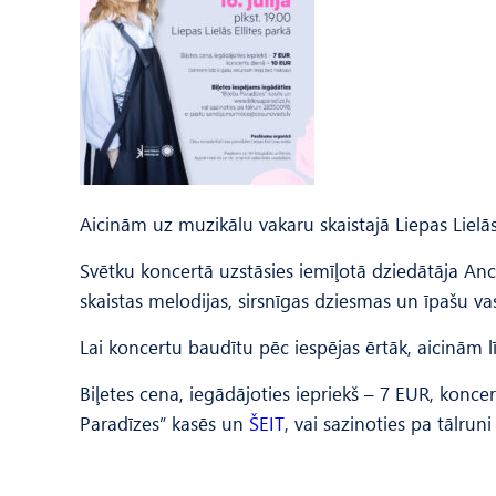
Aicinām uz muzikālu vakaru skaistajā Liepas Lielās 
Svētku koncertā uzstāsies iemīļotā dziedātāja Anc
skaistas melodijas, sirsnīgas dziesmas un īpašu v
Lai koncertu baudītu pēc iespējas ērtāk, aicinām l
Biļetes cena, iegādājoties iepriekš – 7 EUR, konc
Paradīzes” kasēs un
ŠEIT
, vai sazinoties pa tālru