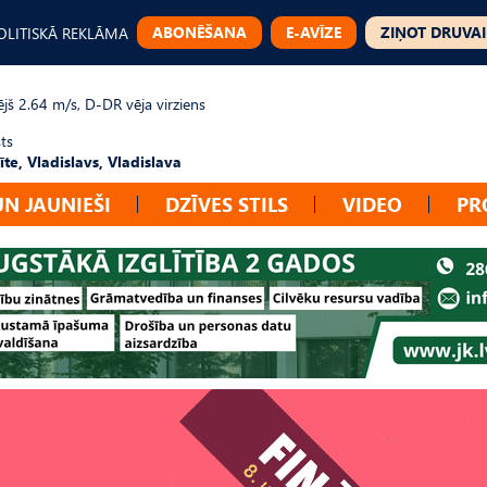
ABONĒŠANA
E-AVĪZE
ZIŅOT DRUVAI
OLITISKĀ REKLĀMA
jš 2.64 m/s, D-DR vēja virziens
ts
te, Vladislavs, Vladislava
UN JAUNIEŠI
DZĪVES STILS
VIDEO
PR