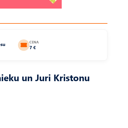
CENA
ēsu
7 €
ieku un Juri Kristonu