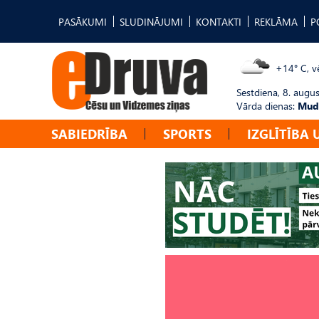
PASĀKUMI
SLUDINĀJUMI
KONTAKTI
REKLĀMA
P
+14° C, vē
Sestdiena, 8. augus
Vārda dienas:
Mudī
SABIEDRĪBA
SPORTS
IZGLĪTĪBA 