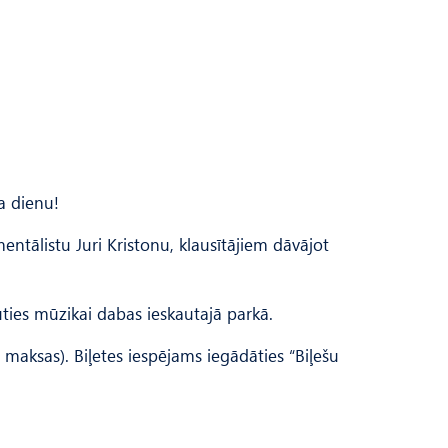
da dienu!
ntālistu Juri Kristonu, klausītājiem dāvājot
uties mūzikai dabas ieskautajā parkā.
maksas). Biļetes iespējams iegādāties “Biļešu