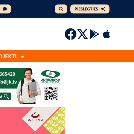
PIESLĒGTIES
OJEKTI