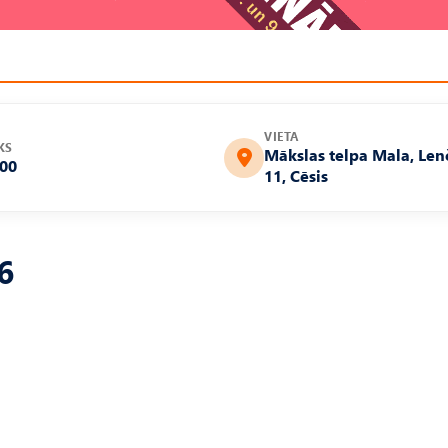
VIETA
KS
Mākslas telpa Mala, Len
:00
11, Cēsis
6