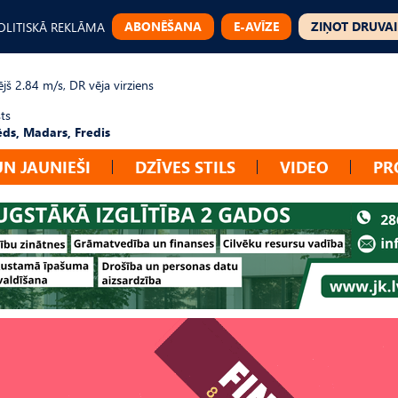
ABONĒŠANA
E-AVĪZE
ZIŅOT DRUVAI
OLITISKĀ REKLĀMA
jš 2.84 m/s, DR vēja virziens
ts
ēds, Madars, Fredis
UN JAUNIEŠI
DZĪVES STILS
VIDEO
PR