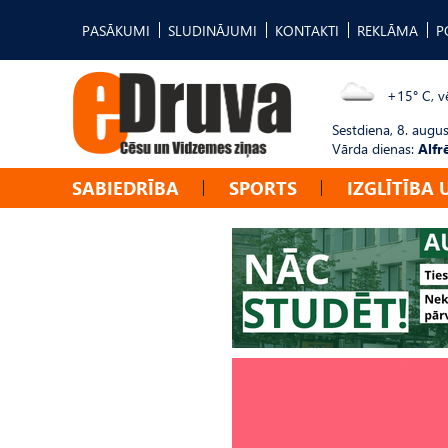
PASĀKUMI
SLUDINĀJUMI
KONTAKTI
REKLĀMA
P
+15° C, vē
Sestdiena, 8. augus
Vārda dienas:
Alfr
SABIEDRĪBA
SPORTS
IZGLĪTĪBA 