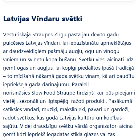
Latvijas Vīndaru svētki
Vēsturiskajā Straupes Zirgu pastā jau devīto gadu
pulcēsies Latvijas vīndari, lai iepazīstinātu apmeklētājus
ar daudzveidīgiem pašmāju augļu, ogu un vīnogu
vīniem un svinētu kopā būšanu. Svētku viesi aicināti līdzi
ņemt ogas un augļus, lai kopīgi piedalītos īpašā tradīcijā
– to mīcīšanā nākamā gada svētku vīnam, kā arī baudītu
iepriekšējā gada darinājumu. Paralēli
norisināsies Slow Food Straupe tirdziņš, kur būs pieejami
vietēji, sezonāli un ilgtspējīgi ražoti produkti. Pasākumā
satiksies vīndari, mūziķi, mākslinieki, pavāri un gardēži,
radot svētkus, kas godā Latvijas kultūru un kopības
sajūtu. Videi draudzīgu svētku vārdā organizatori aicina
ņemt līdzi iepriekš iegādātās stikla glāzes vai tās