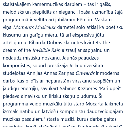
skaistākajiem kamermūzikas darbiem – tas ir gaišs,
melodisks un piepildīts ar eleganci. Īpaša uzmanība šajā
programmā ir veltīta arī jubilāram Pēterim Vaskam –
viņa
Moments
Musicaux
klarnetei solo atklāj kā poētisku
klusumu un garīgu mieru, tā arī ekspresīvu jūtu
attēlojumu. Riharda Dubras klarnetes kvintets The
dream of the
Invisible Rain
aizrauj ar sapņainu un
nedaudz mistisku noskaņu. Jaunās paaudzes
komponistes, šobrīd prestižajā Jeila universitātē
studējošās Annijas Annas Zariņas
Onwards
ir moderns
darbs, kas pildīts ar neparastām virsskaņu saspēlēm un
jaudīgu enerģiju, savukārt Sabīnes Ķezberes “Pāri upei”
piedāvā ainavisku un lirisku skaņu plūdumu. Šī
programma veido muzikālu tiltu starp Mocarta laikmeta
izsmalcinātību un latviešu komponistu daudzveidīgajām
mūzikas pasaulēm,” stāsta mūziķi, kurus darba gaitas
savedušas kopā, strādājot Liepājas Simfoniskajā orķestrī.