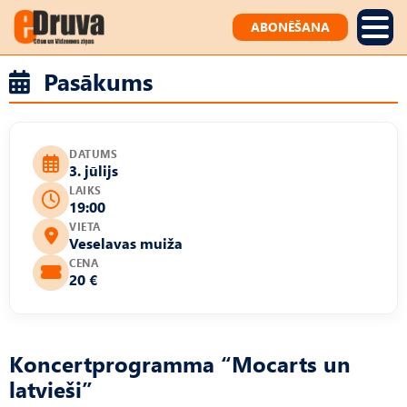
ABONĒŠANA
Pasākums
DATUMS
3. jūlijs
LAIKS
19:00
VIETA
Veselavas muiža
CENA
20 €
Koncertprogramma “Mocarts un
latvieši”