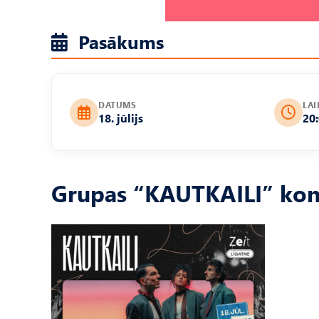
Pasākums
DATUMS
LAI
18. jūlijs
20
Grupas “KAUTKAILI” kon