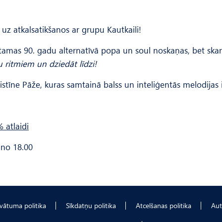
na uz atkalsatikšanos ar grupu Kautkaili!
ā jūtamas 90. gadu alternatīvā popa un soul noskaņas, bet sk
ju ritmiem un dziedāt līdzi!
stīne Pāže, kuras samtainā balss un inteliģentās melodijas i
 atlaidi
 no 18.00
ivātuma politika
Sīkdatņu politika
Atcelšanas politika
Aut