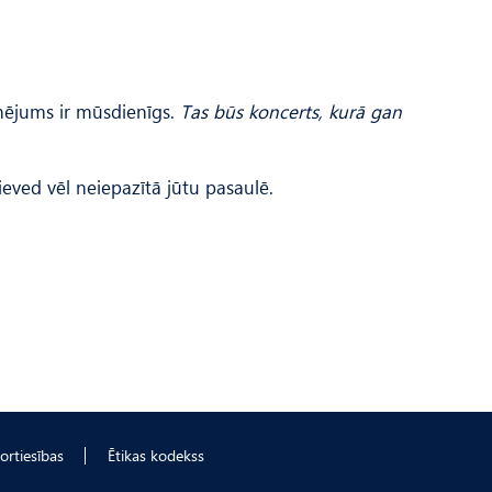
anējums ir mūsdienīgs.
Tas būs koncerts, kurā gan
eved vēl neiepazītā jūtu pasaulē.
ortiesības
Ētikas kodekss