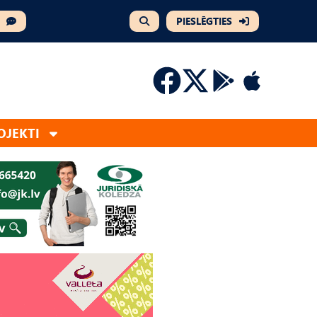
PIESLĒGTIES
OJEKTI