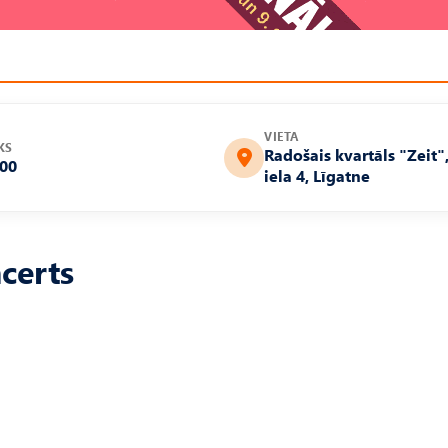
VIETA
KS
Radošais kvartāls "Zeit"
:00
iela 4, Līgatne
certs