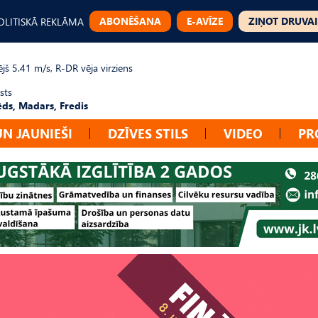
ABONĒŠANA
E-AVĪZE
ZIŅOT DRUVAI
OLITISKĀ REKLĀMA
jš 5.41 m/s, R-DR vēja virziens
sts
ēds, Madars, Fredis
UN JAUNIEŠI
DZĪVES STILS
VIDEO
PR