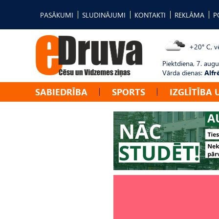
PASĀKUMI
SLUDINĀJUMI
KONTAKTI
REKLĀMA
P
+20° C, vē
Piektdiena, 7. augu
Vārda dienas:
Alfr
SABIEDRĪBA
SPORTS
IZGLĪTĪBA 