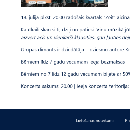
18. jūlijā plkst. 20.00 radošais kvartāls “Zeit” aici
Kautkaili skan silti, dziļi un patiesi. Viņu mūzik
aizvērt acis un vienkārši klausīties, gan ļauties de
Grupas dimants ir dziedātāja – dziesmu autore Kri
Bērniem līdz 7 gadu vecumam ieeja bezmaksas
Bērniem no 7 līdz 12 gadu vecumam biļete ar 50%
Koncerta sākums: 20.00 | Ieeja koncerta teritorijā:
Lietošanas noteikumi
Pr