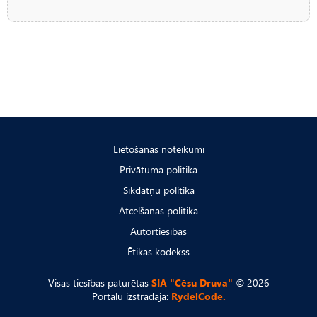
Lietošanas noteikumi
Privātuma politika
Sīkdatņu politika
Atcelšanas politika
Autortiesības
Ētikas kodekss
Visas tiesības paturētas
SIA "Cēsu Druva"
© 2026
Portālu izstrādāja:
RydelCode.