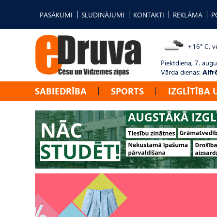
PASĀKUMI
SLUDINĀJUMI
KONTAKTI
REKLĀMA
P
+16° C, vē
Piektdiena, 7. augu
Vārda dienas:
Alfr
SABIEDRĪBA
SPORTS
IZGLĪTĪBA 