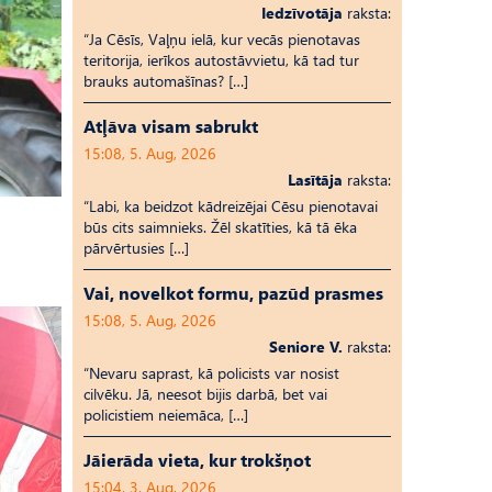
Iedzīvotāja
raksta:
“Ja Cēsīs, Vaļņu ielā, kur vecās pienotavas
teritorija, ierīkos autostāvvietu, kā tad tur
brauks automašīnas? […]
Atļāva visam sabrukt
15:08, 5. Aug, 2026
Lasītāja
raksta:
“Labi, ka beidzot kādreizējai Cēsu pienotavai
būs cits saimnieks. Žēl skatīties, kā tā ēka
pārvērtusies […]
Vai, novelkot formu, pazūd prasmes
15:08, 5. Aug, 2026
Seniore V.
raksta:
“Nevaru saprast, kā policists var nosist
cilvēku. Jā, neesot bijis darbā, bet vai
policistiem neiemāca, […]
Jāierāda vieta, kur trokšņot
15:04, 3. Aug, 2026