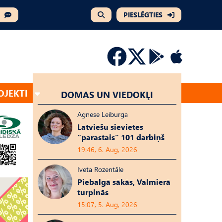
PIESLĒGTIES
OJEKTI
DOMAS UN VIEDOKĻI
Agnese Leiburga
Latviešu sievietes
“parastais” 101 darbiņš
19:46, 6. Aug, 2026
Iveta Rozentāle
Piebalgā sākās, Valmierā
turpinās
15:07, 5. Aug, 2026