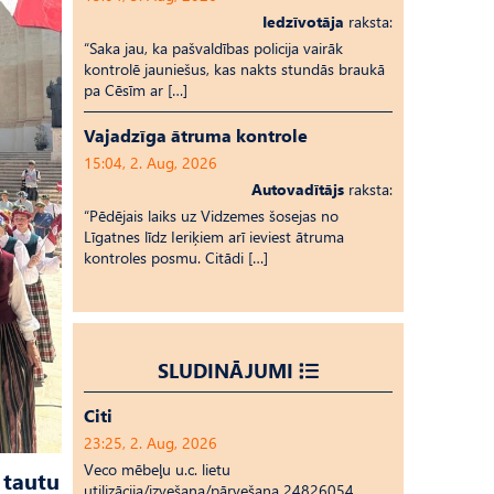
Iedzīvotāja
raksta:
“Saka jau, ka pašvaldības policija vairāk
kontrolē jauniešus, kas nakts stundās braukā
pa Cēsīm ar […]
Vajadzīga ātruma kontrole
15:04, 2. Aug, 2026
Autovadītājs
raksta:
“Pēdējais laiks uz Vid­ze­mes šosejas no
Līgatnes līdz Ieriķiem arī ieviest ātruma
kontroles posmu. Citādi […]
SLUDINĀJUMI
Citi
23:25, 2. Aug, 2026
Veco mēbeļu u.c. lietu
 tautu
utilizācija/izvešana/pārvešana 24826054