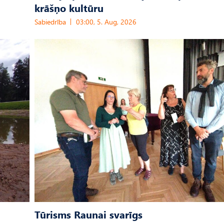
krāšņo kultūru
Sabiedrība
03:00, 5. Aug, 2026
Tūrisms Raunai svarīgs