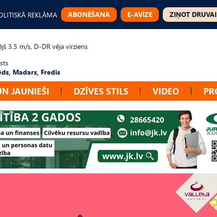
ABONĒŠANA
E-AVĪZE
ZIŅOT DRUVAI
OLITISKĀ REKLĀMA
jš 3.5 m/s, D-DR vēja virziens
sts
ēds, Madars, Fredis
UN JAUNIEŠI
DZĪVES STILS
VIDEO
PR