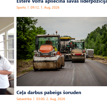
Estere Volfa apliecina savas līderpozīcij
Sports
09:12, 1. Aug, 2026
Ceļa darbus pabeigs šoruden
Sabiedrība
03:00, 2. Aug, 2026