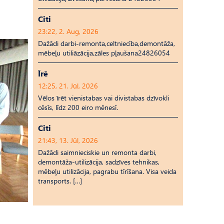
Citi
23:22, 2. Aug, 2026
Dažādi darbi-remonta,celtniecība,demontāža,
mēbeļu utiliāzācija,zāles pļaušana24826054
Īrē
12:25, 21. Jūl, 2026
Vēlos īrēt vienistabas vai divistabas dzīvokli
cēsīs, līdz 200 eiro mēnesī.
Citi
21:43, 13. Jūl, 2026
Dažādi saimnieciskie un remonta darbi,
demontāža-utilizācija, sadzīves tehnikas,
mēbeļu utilizācija, pagrabu tīrīšana. Visa veida
transports. […]